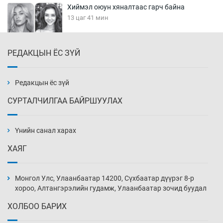
Хиймэл оюун хяналтаас гарч байна
13 цаг 41 мин
РЕДАКЦЫН ЁС ЗҮЙ
Эмэгтэйчүүд Бээжин, эрэгтэйчүүд Японд
бэлтгэл базаахаар хилийн дээс алхлаа
14 цаг 11 мин
Редакцын ёс зүй
СУРТАЛЧИЛГАА БАЙРШУУЛАХ
АНУ-ын Цэргийн кибер командлалаын
ажилтнууд амиа хорлох явдал эрс
нэмэгджээ
Үнийн санал харах
14 цаг 18 мин
ХАЯГ
Монголын шигшээ Хонконгийн багийг ялж,
эхний хожлоо авлаа
Монгол Улс, Улаанбаатар 14200, Сүхбаатар дүүрэг 8-р
14 цаг 41 мин
хороо, Алтангэрэлийн гудамж, Улаанбаатар зочид буудал
ХОЛБОО БАРИХ
Техникийн өндөр үзүүлэлттэй агаарын хөлөг