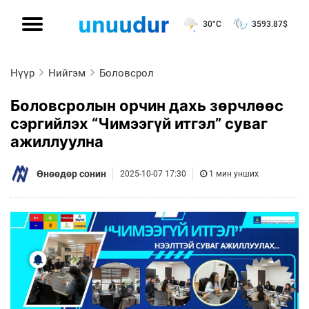
30°C
3593.87
$
Нүүр
Нийгэм
Боловсрол
Боловсролын орчин дахь зөрчлөөс
сэргийлэх “Чимээгүй итгэл” суваг
ажиллуулна
Өнөөдөр сонин
2025-10-07 17:30
1 мин унших