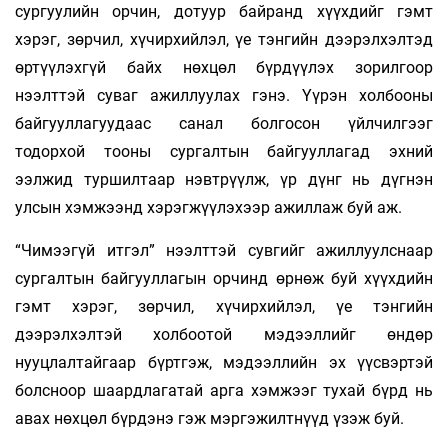
сургуулийн орчин, дотуур байранд хүүхдийг гэмт
хэрэг, зөрчил, хүчирхийлэл, үе тэнгийн дээрэлхэлтэд
өртүүлэхгүй байх нөхцөл бүрдүүлэх зорилгоор
нээлттэй суваг ажиллуулах гэнэ. Үүрэн холбооны
байгууллагуудаас санал болгосон үйлчилгээг
тодорхой тооны сургалтын байгууллагад эхний
ээлжид туршилтаар нэвтрүүлж, үр дүнг нь дүгнэн
улсын хэмжээнд хэрэгжүүлэхээр ажиллаж буй аж.
“Чимээгүй итгэл” нээлттэй сувгийг ажиллуулснаар
сургалтын байгууллагын орчинд өрнөж буй хүүхдийн
гэмт хэрэг, зөрчил, хүчирхийлэл, үе тэнгийн
дээрэлхэлтэй холбоотой мэдээллийг өндөр
нууцлалтайгаар бүртгэж, мэдээллийн эх үүсвэртэй
болсноор шаардлагатай арга хэмжээг тухай бүрд нь
авах нөхцөл бүрдэнэ гэж мэргэжилтнүүд үзэж буй.