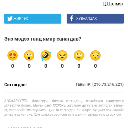
Ц.Цэлмэг
ЖИРГЭХ
ХУВААЛЦАХ
Энэ мэдээ танд ямар санагдав?
0
0
0
0
0
0
Сэтгэгдэл:
Таны IP: (216.73.216.221)
АНХААРУУЛГА: Уншигчдын бичсэн сэтгэгдэлд unuudur.mn хариуцлага
хүлээхгүй болно. Манай сайт ХХЗХ-ны журмын дагуу зүй зохисгүй зарим
үг, хэллэгийг хязгаарласан тул Та сэтгэгдэл бичихдээ бусдын эрх ашгийг
хүндэтгэн үзнэ үү. Хэм хэмжээ зөрчсөн сэтгэгдлийг админ устгах эрхтэй.