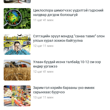
Циклоспора шимэгчээс үүдэлтэй гэдэсний
халдвар дэгдэж болзошгүй
11 цаг 41 мин
Сэтгэцийн эрүүл мэндэд “санаа тавих” олон
улсын хурал зохион байгуулна
12 цаг 11 мин
Улаан буудай ихэнх талбайд 10-12 см-ээр
өндөр ургажээ
12 цаг 41 мин
Зарим гол нэрийн барааны үнэ өмнөх
сарынхаас буурчээ
13 цаг 11 мин