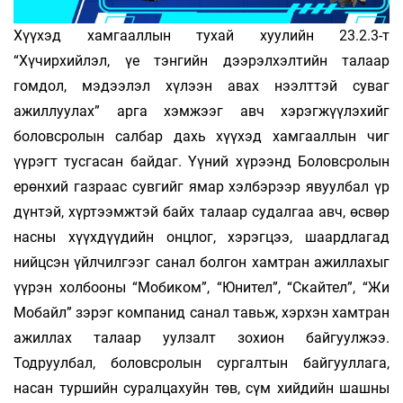
Хүүхэд хамгааллын тухай хуулийн 23.2.3-т
“Хүчирхийлэл, үе тэнгийн дээрэлхэлтийн талаар
гомдол, мэдээлэл хүлээн авах нээлттэй суваг
ажиллуулах” арга хэмжээг авч хэрэгжүүлэхийг
боловсролын салбар дахь хүүхэд хамгааллын чиг
үүрэгт тусгасан байдаг. Үүний хүрээнд Боловсролын
ерөнхий газраас сувгийг ямар хэлбэрээр явуулбал үр
дүнтэй, хүртээмжтэй байх талаар судалгаа авч, өсвөр
насны хүүхдүүдийн онцлог, хэрэгцээ, шаардлагад
нийцсэн үйлчилгээг санал болгон хамтран ажиллахыг
үүрэн холбооны “Мобиком”, “Юнител”, “Скайтел”, “Жи
Мобайл” зэрэг компанид санал тавьж, хэрхэн хамтран
ажиллах талаар уулзалт зохион байгуулжээ.
Тодруулбал, боловсролын сургалтын байгууллага,
насан туршийн суралцахуйн төв, сүм хийдийн шашны