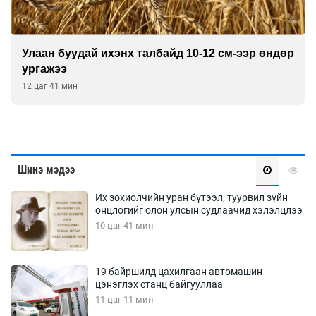
Улаан буудай ихэнх талбайд 10-12 см-ээр өндөр
ургажээ
12 цаг 41 мин
Шинэ мэдээ
Их зохиолчийн уран бүтээл, туурвил зүйн
онцлогийг олон улсын судлаачид хэлэлцлээ
10 цаг 41 мин
19 байршилд цахилгаан автомашин
цэнэглэх станц байгууллаа
11 цаг 11 мин