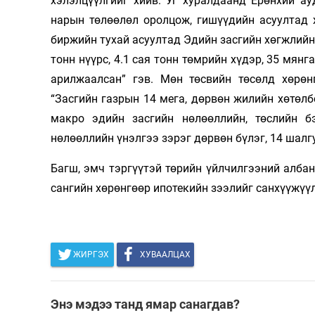
хэлэлцүүлгийг хийв. Уг хуралдаанд Ерөнхий а
нарын төлөөлөл оролцож, гишүүдийн асуултад 
Олимп 2024
биржийн тухай асуултад Эдийн засгийн хөгжлийн
тонн нүүрс, 4.1 сая тонн төмрийн хүдэр, 35 мя
арилжаалсан” гэв. Мөн төсвийн төсөлд хөрө
“Засгийн газрын 14 мега, дөрвөн жилийн хөтөл
макро эдийн засгийн нөлөөллийн, төслийн б
нөлөөллийн үнэлгээ зэрэг дөрвөн бүлэг, 14 шалг
Багш, эмч тэргүүтэй төрийн үйлчилгээний алба
сангийн хөрөнгөөр ипотекийн зээлийг санхүүжүү
ЖИРГЭХ
ХУВААЛЦАХ
Энэ мэдээ танд ямар санагдав?