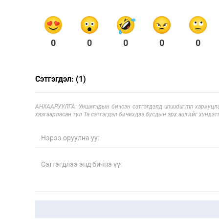
0
0
0
0
0
Сэтгэгдэл: (1)
АНХААРУУЛГА: Уншигчдын бичсэн сэтгэгдэлд unuudur.mn хариуцла
хязгаарласан тул Та сэтгэгдэл бичихдээ бусдын эрх ашгийг хүндэтг