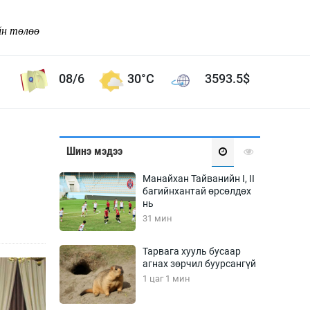
йн төлөө
08/6
30°C
3593.5
$
Соёл урлаг
Шинэ мэдээ
ой хөгжлийн зорилго -
Сонгодог урлаг
Манайхан Тайванийн I, II
Ардын урлаг
багийнхантай өрсөлдөх
нь
Дүрслэх урлаг
31 мин
Өв соёл
таг
Кино урлаг
Тарвага хууль бусаар
агнах зөрчил буурсангүй
 орчин
Цирк
1 цаг 1 мин
ол
Рок поп, хип хоп
энд