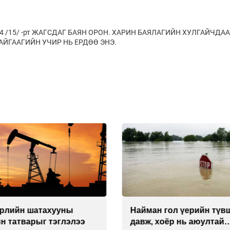
/15/ -рт ЖАГСДАГ БАЯН ОРОН. ХАРИН БАЯЛАГИЙН ХУЛГАЙЧДАА
АЙГААГИЙН УЧИР НЬ ЕРДӨӨ ЭНЭ.
өрлийн шатахууны
Найман гол үерийн түв
н татварыг тэглэлээ
давж, хоёр нь аюултай