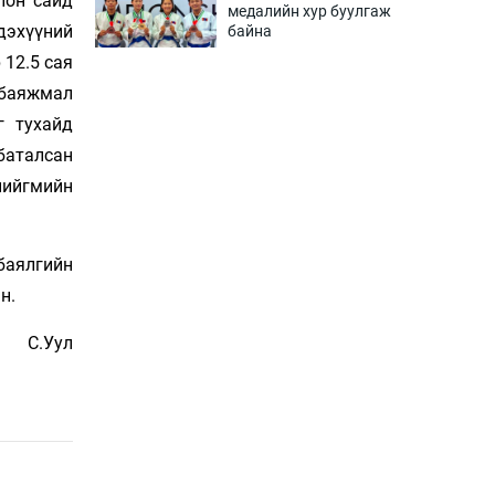
лон сайд
медалийн хур буулгаж
дэхүүний
байна
3 цаг 31 мин
 12.5 сая
н баяжмал
Б.Учрал, Ё.Пүрэвдаш нар
г тухайд
Азийн АШТ-д мөнгө, хүрэл
медаль хүртэв
баталсан
3 цаг 57 мин
нийгмийн
Нөөцийн махны
худалдаа, борлуулалтыг
баялгийн
хянах систем нэвтрүүлнэ
4 цаг 1 мин
н.
Эрүүл мэндээс бусад
С.Уул
салбарыг хэмнэлтийн
горимд шилжүүлэв
4 цаг 31 мин
16 төрлийн эмийг нэг эх
үүсвэрээс худалдан авах