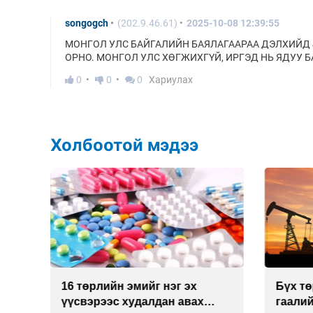
songogch
(202.9.46.61)
2025-10-08 12:39:55
МОНГОЛ УЛС БАЙГАЛИЙН БАЯЛАГААРАА ДЭЛХИЙД 4 
ОРНО. МОНГОЛ УЛС ХӨГЖИХГҮЙ, ИРГЭД НЬ ЯДУУ Б
0
0
0
Хариулах
Холбоотой мэдээ
16 төрлийн эмийг нэг эх
Бүх т
имд
үүсвэрээс худалдан авах
гаалий