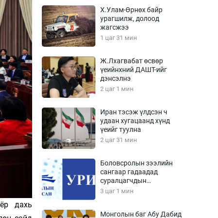
Урлагтай яриа
Х.Улам-Өрнөх байр
өрчил
урагшилж, долоод
жагсжээ
энд-Эрхэм баян
1 цаг 31 мин
Ж.Лхагвабат өсвөр
үеийнхний ДАШТ-ийг
хүний үг
дэнсэлнэ
2 цаг 1 мин
Иран тэсэж үлдсэн ч
удаан хугацаанд хүнд
ага
Бусад
үеийг туулна
2 цаг 31 мин
Фото
сурвалжлагч
Видео
Боловсролын зээлийн
Инфографик
сангаар гадаадад
суралцагчдын
Санал асуулга
амьжиргааны зардлын
3 цаг 1 мин
хэмжээг шинэчлэн
ёр дахь
тогтоох нь
Монголын баг Абу Дабид