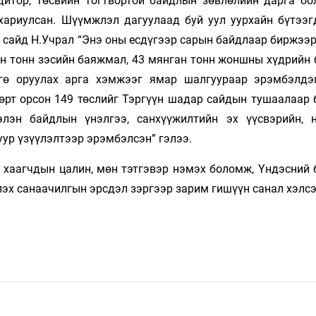
удитор, Төсвийн тогтвортой байдлын зөвлөлийн дарга бо
хариулсан. Шүүмжлэл дагуулаад буй уул уурхайн бүтээг
 сайд Н.Учрал “Энэ оны есдүгээр сарын байдлаар биржээр
нган тонн зэсийн баяжмал, 43 мянган тонн жоншны хүдрий
нгө оруулах арга хэмжээг ямар шалгуураар эрэмбэлдэ
бөрт орсон 149 төслийг Тэргүүн шадар сайдын тушаалаар 
элэн байдлын үнэлгээ, санхүүжилтийн эх үүсвэрийн, 
уур үзүүлэлтээр эрэмбэлсэн” гэлээ.
н хаагчдын цалин, мөн тэтгэвэр нэмэх боломж, Үндэсний 
лэх санаачилгын эрсдэл зэргээр зарим гишүүн санал хэлсэ