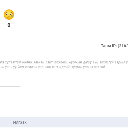
0
Таны IP: (216.
га хүлээхгүй болно. Манай сайт ХХЗХ-ны журмын дагуу зүй зохисгүй зарим үг
эн үзнэ үү. Хэм хэмжээ зөрчсөн сэтгэгдлийг админ устгах эрхтэй.
Илгээх