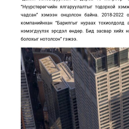
“Нүүрстөрөгчийн ялгаруулалтыг тодорхой хэмж
чадсан” хэмээн онцолсон байна. 2018-2022 
компанийнхан “Барилгыг нураах тохиолдолд а
нэмэгдүүлэх эрсдэл өндөр. Бид засвар хийх н
болохыг нотолсон” гэжээ.