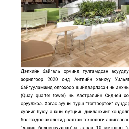
Олимп 2024
Дэлхийн байгаль орчинд тулгамдсан асуудл
зорилгоор 2020 онд Английн ханхүү Уильям
байгууламжид олгохоор шийдвэрлэсэн нь анхны 
(Quay quarter tower) нь Австралийн Сидней 
оруулжээ. Хагас зууны турш “тогтвортой” сүндэ
хувийг буюу анхны бүтцийн дийлэнхийг хөндөл
болгохдоо экологид ээлтэй технологи ашигласан 
“дахин боловсруулсан”-ы дараа 10 метрээр “