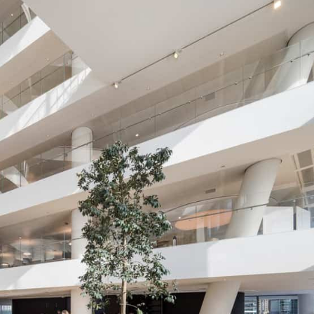
Ханш
Хэрэг з
Эрэлттэй мэдээ
Эрүүл м
Хууль ёс
Хүмүүс
Албаны 
Бусад
Life style
Ярилцл
Зөвлөгөө
Хоймор
Өнөөдрийн тухай
Уншигч-
өл