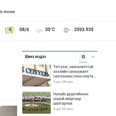
йн төлөө
08/6
30°C
3593.93
$
Соёл урлаг
Шинэ мэдээ
ой хөгжлийн зорилго -
Сонгодог урлаг
Тэтгэлэг, хөнгөлөлттэй
Ардын урлаг
зээлийн санхүүжилт
саатсанаас олон оюутан
Дүрслэх урлаг
төлбөрийн дарамтад
9 цаг 28 мин
Өв соёл
оров
таг
Кино урлаг
Налайх дүүргийнхэн
хошой аваргаар
 орчин
Цирк
шалгарлаа
ол
9 цаг 58 мин
Рок поп, хип хоп
энд