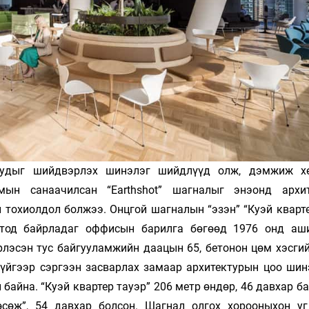
уудыг шийдвэрлэх шинэлэг шийдлүүд олж, дэмжиж х
ын санаачилсан “Earthshot” шагналыг энэонд архи
тохиолдол болжээ. Онцгой шагналын “эзэн” “Куэй кварте
хотод байрладаг оффисын барилга бөгөөд 1976 онд аш
рлэсэн тус байгууламжийн даацын 65, бетонон цөм хэсгий
гүйгээр сэргээн засварлах замаар архитектурын цоо ши
байна. “Куэй квартер тауэр” 206 метр өндөр, 46 давхар б
өсөж”, 54 давхар болсон. Шагнал олгох хорооныхон уг