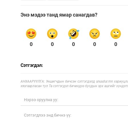
Энэ мэдээ танд ямар санагдав?
0
0
0
0
0
Сэтгэгдэл:
АНХААРУУЛГА: Уншигчдын бичсэн сэтгэгдэлд unuudur.mn хариуцла
хязгаарласан тул Та сэтгэгдэл бичихдээ бусдын эрх ашгийг хүндэтг