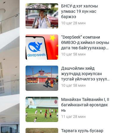
Урлагтай яриа
БНСУ-д хэт халсны
өрчил
улмаас 19 хүн нас
баржээ
энд-Эрхэм баян
10 цаг 28 мин
“DeepSeek” компани
ӨМӨЗО-д хиймэл оюуны
хүний үг
дата төв байгуулахаар
төлөвлөж байна
10 цаг 58 мин
Дашчойлин хийд
жуулчдад зориулсан
ага
Бусад
тусгай үйлчилгээ үзүүлж
эхэлжээ
10 цаг 58 мин
Фото
сурвалжлагч
Видео
Манайхан Тайванийн I, II
Инфографик
багийнхантай өрсөлдөх
нь
Санал асуулга
11 цаг 28 мин
Тарвага хууль бусаар