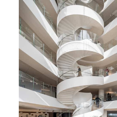
126-гийн НЭГ
Ертөнц
Спорт
Нийгэм
Бөх
Техник технологи
Сагсан бөмбөг
Шинжлэх ухаан
Хөлбөмбөг
Сонин хачин
Олимпын төрөл
Дэлхийн монгол
Тулааны спорт
Олимпын бус төр