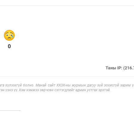
0
Таны IP: (216.
га хүлээхгүй болно. Манай сайт ХХЗХ-ны журмын дагуу зүй зохисгүй зарим үг
эн үзнэ үү. Хэм хэмжээ зөрчсөн сэтгэгдлийг админ устгах эрхтэй.