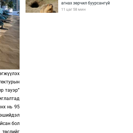
агнах зөрчил буурсангүй
11 цаг 58 мин
Х.Улам-Өрнөх байр
урагшилж, долоод
жагсжээ
12 цаг 28 мин
Ж.Лхагвабат өсвөр
үеийнхний ДАШТ-ийг
дэнсэлнэ
өгжүүлэх
12 цаг 58 мин
тектурын
р тауэр”
Иран тэсэж үлдсэн ч
удаан хугацаанд хүнд
иглалтад
үеийг туулна
нх нь 95
13 цаг 28 мин
нэшийдэл
Боловсролын зээлийн
айсан бол
сангаар гадаадад
 төслийг