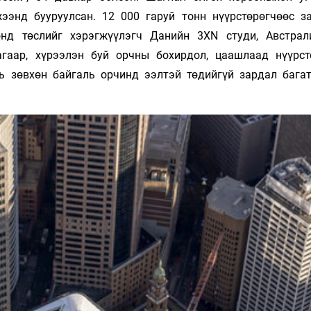
ээнд бууруулсан. 12 000 гаруй тонн нүүрстөрөгчөөс з
онд төслийг хэрэгжүүлэгч Данийн 3XN студи, Австра
гаар, хүрээлэн буй орчны бохирдол, цаашлаад нүүрст
ь зөвхөн байгаль орчинд ээлтэй төдийгүй зардал бага