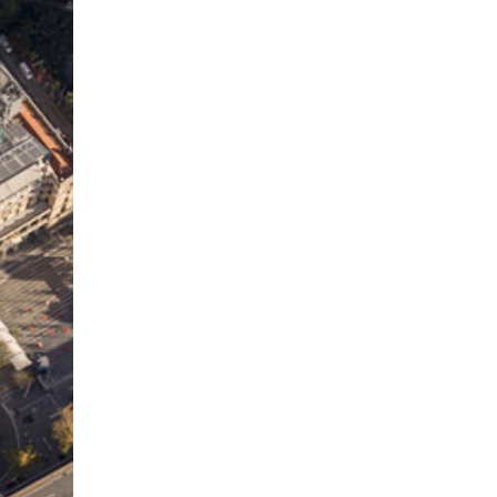
Сошиал хийрхэлд
“барьцаалагдсан” сайд,
дарга нарын туйлшрал
17 цаг 28 мин
Боловсролын чанар
уруудах бүрд босгоо
намсгасаар л байх уу
17 цаг 58 мин
Монгол Улсын эмэгтэй
шигшээ баг өмсгөлөө
гардан авлаа
Уржигдар 18 цаг 31 мин
К.Роналдугийн хуримд
хэн уригдав
Уржигдар 17 цаг 00 мин
“Халзан бүрэгтэй”