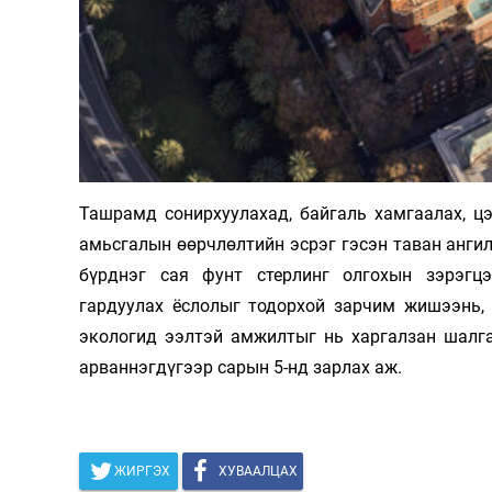
Ташрамд сонирхуулахад, байгаль хамгаалах, цэв
амьсгалын өөрчлөлтийн эсрэг гэсэн таван ангил
бүрднэг сая фунт стерлинг олгохын зэрэгц
гардуулах ёслолыг тодорхой зарчим жишээнь, 
экологид ээлтэй амжилтыг нь харгалзан шалга
арваннэгдүгээр сарын 5-нд зарлах аж.
ЖИРГЭХ
ХУВААЛЦАХ