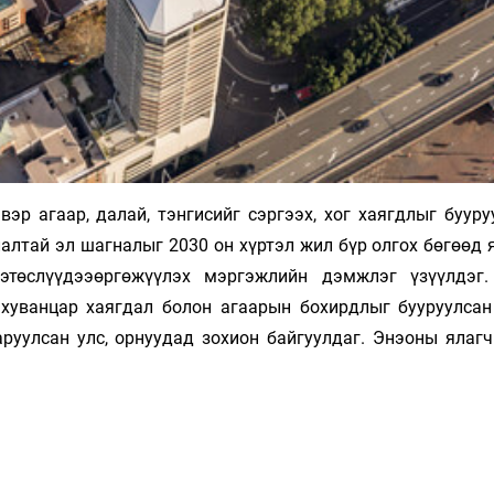
эр агаар, далай, тэнгисийг сэргээх, хог хаягдлыг бууру
алтай эл шагналыг 2030 он хүртэл жил бүр олгох бөгөөд 
ээтөслүүдээөргөжүүлэх мэргэжлийн дэмжлэг үзүүлдэг
хуванцар хаягдал болон агаарын бохирдлыг бууруулсан
руулсан улс, орнуудад зохион байгуулдаг. Энэоны ялагч