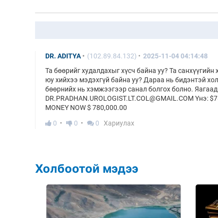
DR. ADITYA
(102.89.84.132)
2025-11-04 04:14:48
Та бөөрийг худалдахыг хүсч байна уу? Та санхүүгий
юу хийхээ мэдэхгүй байна уу? Дараа нь бидэнтэй 
бөөрнийх нь хэмжээгээр санал болгох болно. Яагаад
DR.PRADHAN.UROLOGIST.LT.COL@GMAIL.COM Yнэ: $780
MONEY NOW $ 780,000.00
0
0
0
Хариулах
Холбоотой мэдээ