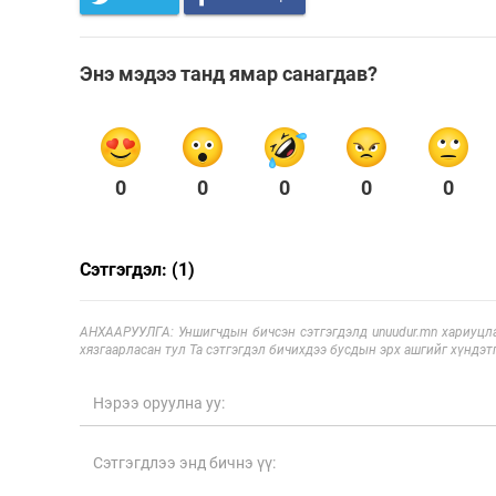
Энэ мэдээ танд ямар санагдав?
0
0
0
0
0
Сэтгэгдэл: (1)
АНХААРУУЛГА: Уншигчдын бичсэн сэтгэгдэлд unuudur.mn хариуцла
хязгаарласан тул Та сэтгэгдэл бичихдээ бусдын эрх ашгийг хүндэтг