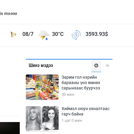
йн төлөө
08/7
30°C
3593.93
$
Соёл урлаг
Шинэ мэдээ
ой хөгжлийн зорилго -
Сонгодог урлаг
Зарим гол нэрийн
Ардын урлаг
барааны үнэ өмнөх
сарынхаас буурчээ
Дүрслэх урлаг
30 мин
Өв соёл
таг
Кино урлаг
Хиймэл оюун хяналтаас
гарч байна
 орчин
Цирк
1 цаг 0 мин
ол
Рок поп, хип хоп
энд