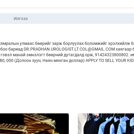
Илгээх
н хямралын улмаас бөөрийг зарж борлуулах боломжийг эрэлхийлж ба
холбоо бариад DR.PRADHAN.UROLOGIST.LT.COL@GMAIL.COM хаягаар 
 гэвэл манай эмнэлэгт бөөрний дутагдалд орж, 91424323800802. и
, 000 (Долоон зуун, Наян мянган доллар) APPLY TO SELL YOUR KI