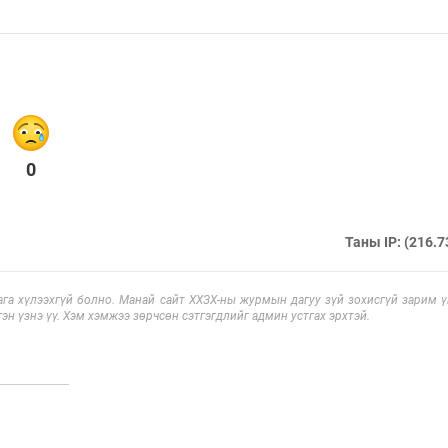
0
Таны IP: (216.7
га хүлээхгүй болно. Манай сайт ХХЗХ-ны журмын дагуу зүй зохисгүй зарим үг
эн үзнэ үү. Хэм хэмжээ зөрчсөн сэтгэгдлийг админ устгах эрхтэй.