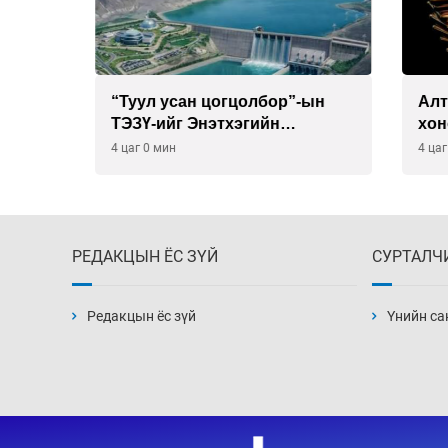
“Туул усан цогцолбор”-ын
Алтны
буй
ТЭЗҮ-ийг Энэтхэгийн
хоног
компанид хариуцуулжээ
хүрэв
4 цаг 0 мин
4 цаг 30
РЕДАКЦЫН ЁС ЗҮЙ
СУРТАЛЧ
Редакцын ёс зүй
Үнийн са