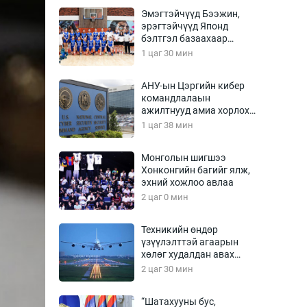
Урлагтай яриа
Эмэгтэйчүүд Бээжин,
өрчил
эрэгтэйчүүд Японд
бэлтгэл базаахаар
энд-Эрхэм баян
хилийн дээс алхлаа
1 цаг 30 мин
АНУ-ын Цэргийн кибер
командлалаын
хүний үг
ажилтнууд амиа хорлох
явдал эрс нэмэгджээ
1 цаг 38 мин
Монголын шигшээ
Хонконгийн багийг ялж,
ага
Бусад
эхний хожлоо авлаа
2 цаг 0 мин
Фото
сурвалжлагч
Видео
Техникийн өндөр
Инфографик
үзүүлэлттэй агаарын
хөлөг худалдан авах
Санал асуулга
хүсэлтээ уламжлав
2 цаг 30 мин
“Шатахууны бус,