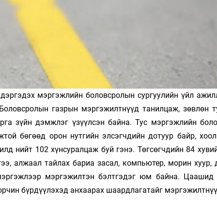
дэргэдэх мэргэжлийн боловсролын сургуулийн үйл ажил
Боловсролын газрын мэргэжилтнүүд танилцаж, зөвлөн т
рга зүйн дэмжлэг үзүүлсэн байна. Тус мэргэжлийн бол
жтой бөгөөд орон нутгийн элсэгчдийн дотуур байр, хоол
лд нийт 102 хүнсуралцаж буй гэнэ. Төгсөгчдийн 84 хуви
ээ, алжаал тайлах бариа засал, компьютер, морин хуур, 
 мэргэжлээр мэргэжилтэн бэлтгэдэг юм байна. Цаашид
орчин бүрдүүлэхэд анхаарах шаардлагатайг мэргэжилтнүү