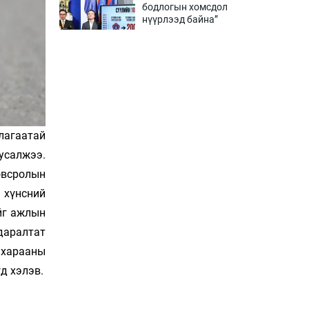
бодлогын хомсдол
нүүрлээд байна”
3 цаг 0 мин
Дөрвөн чиглэлд шөнийн
автобус иргэдэд
үйлчилж буй гэв
3 цаг 30 мин
лагаатай
“Туул усан цогцолбор”-ын
ТЭЗҮ-ийг Энэтхэгийн
усалжээ.
компанид хариуцуулжээ
овсролын
4 цаг 0 мин
 хүнсний
йг ажлын
Алтны үнэ долоо
хоногийнхоо дээд
даралтат
түвшинд хүрэв
 харааны
4 цаг 30 мин
д хэлэв.
Сурагчдын дүрэмт
хувцасны иж бүрдэлд