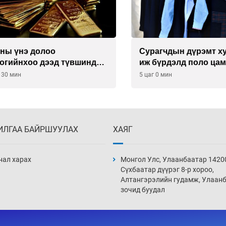
 үнэ долоо
Сурагчдын дүрэмт хув
ийнхоо дээд түвшинд
иж бүрдэлд поло цамц
орууллаа
 мин
5 цаг 0 мин
ИЛГАА БАЙРШУУЛАХ
ХАЯГ
нал харах
Монгол Улс, Улаанбаатар 1420
Сүхбаатар дүүрэг 8-р хороо,
Алтангэрэлийн гудамж, Улаан
зочид буудал