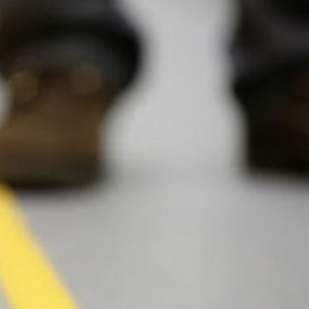
Ханш
Хэрэг з
Эрэлттэй мэдээ
Эрүүл м
Хууль ёс
Хүмүүс
Албаны 
Бусад
Life style
Ярилцл
Зөвлөгөө
Хоймор
Өнөөдрийн тухай
Уншигч-
өл