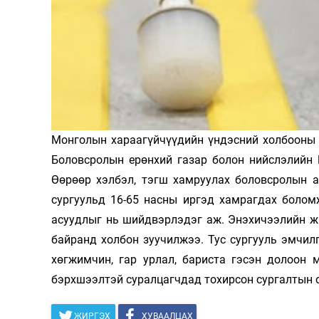
Олимп 2024
Монголын хараагүйчүүдийн үндэсний холбооны 
Боловсролын ерөнхий газар болон нийслэлийн 
Өөрөөр хэлбэл, тэгш хамруулах боловсролын а
сургуульд 16-65 насны иргэд хамрагдах болом
асуудлыг нь шийдвэрлэдэг аж. Энэхичээлийн жи
байранд холбон зуучилжээ. Тус сургууль эмчилг
хөгжимчин, гар урлал, бариста гэсэн долоон
бэрхшээлтэй суралцагчдад тохирсон сургалтын 
ЖИРГЭХ
ХУВААЛЦАХ