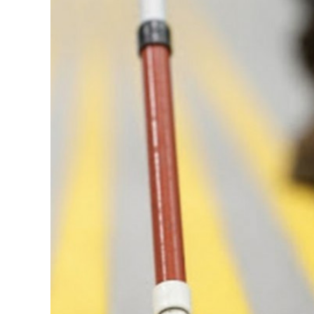
126-гийн НЭГ
Ертөнц
Спорт
Нийгэм
Бөх
Техник технологи
Сагсан бөмбөг
Шинжлэх ухаан
Хөлбөмбөг
Сонин хачин
Олимпын төрөл
Дэлхийн монгол
Тулааны спорт
Олимпын бус төр