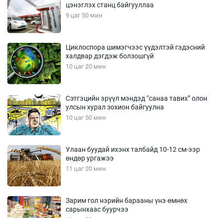
цэнэглэх станц байгууллаа
9 цаг 50 мин
Циклоспора шимэгчээс үүдэлтэй гэдэсний
халдвар дэгдэж болзошгүй
10 цаг 20 мин
Сэтгэцийн эрүүл мэндэд “санаа тавих” олон
улсын хурал зохион байгуулна
10 цаг 50 мин
Улаан буудай ихэнх талбайд 10-12 см-ээр
өндөр ургажээ
11 цаг 20 мин
Зарим гол нэрийн барааны үнэ өмнөх
сарынхаас буурчээ