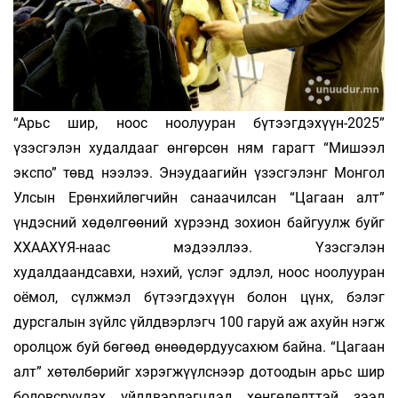
“Арьс шир, ноос ноолууран бүтээгдэхүүн-2025”
үзэсгэлэн худалдааг өнгөрсөн ням гарагт “Мишээл
экспо” төвд нээлээ. Энэудаагийн үзэсгэлэнг Монгол
Улсын Ерөнхийлөгчийн санаачилсан “Цагаан алт”
үндэсний хөдөлгөөний хүрээнд зохион байгуулж буйг
ХХААХҮЯ-наас мэдээллээ. Үзэсгэлэн
худалдаандсавхи, нэхий, үслэг эдлэл, ноос ноолууран
оёмол, сүлжмэл бүтээгдэхүүн болон цүнх, бэлэг
дурсгалын зүйлс үйлдвэрлэгч 100 гаруй аж ахуйн нэгж
оролцож буй бөгөөд өнөөдөрдуусахюм байна. “Цагаан
алт” хөтөлбөрийг хэрэгжүүлснээр дотоодын арьс шир
боловсруулах үйлдвэрлэгчдэд хөнгөлөлттэй зээл