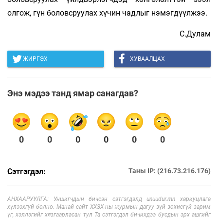
олгож, гүн боловсруулах хүчин чадлыг нэмэгдүүлжээ.
С.Дулам
ЖИРГЭХ
ХУВААЛЦАХ
Энэ мэдээ танд ямар санагдав?
0
0
0
0
0
0
Сэтгэгдэл:
Таны IP: (216.73.216.176)
АНХААРУУЛГА: Уншигчдын бичсэн сэтгэгдэлд unuudur.mn хариуцлага
хүлээхгүй болно. Манай сайт ХХЗХ-ны журмын дагуу зүй зохисгүй зарим
үг, хэллэгийг хязгаарласан тул Та сэтгэгдэл бичихдээ бусдын эрх ашгийг