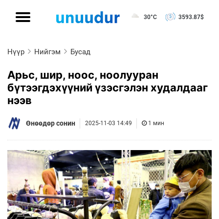
30°C
3593.87
$
Нүүр
Нийгэм
Бусад
Арьс, шир, ноос, ноолууран
бүтээгдэхүүний үзэсгэлэн худалдааг
нээв
Өнөөдөр сонин
2025-11-03 14:49
1 мин