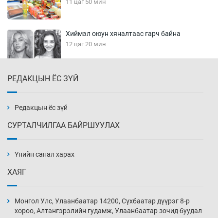
11 цаг 50 мин
Хиймэл оюун хяналтаас гарч байна
12 цаг 20 мин
РЕДАКЦЫН ЁС ЗҮЙ
Эмэгтэйчүүд Бээжин, эрэгтэйчүүд Японд
бэлтгэл базаахаар хилийн дээс алхлаа
12 цаг 50 мин
Редакцын ёс зүй
СУРТАЛЧИЛГАА БАЙРШУУЛАХ
АНУ-ын Цэргийн кибер командлалаын
ажилтнууд амиа хорлох явдал эрс
нэмэгджээ
Үнийн санал харах
12 цаг 58 мин
ХАЯГ
Монголын шигшээ Хонконгийн багийг ялж,
эхний хожлоо авлаа
Монгол Улс, Улаанбаатар 14200, Сүхбаатар дүүрэг 8-р
13 цаг 20 мин
хороо, Алтангэрэлийн гудамж, Улаанбаатар зочид буудал