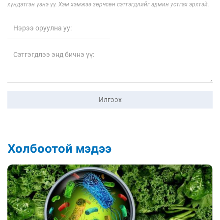
хүндэтгэн үзнэ үү. Хэм хэмжээ зөрчсөн сэтгэгдлийг админ устгах эрхтэй.
Илгээх
Холбоотой мэдээ