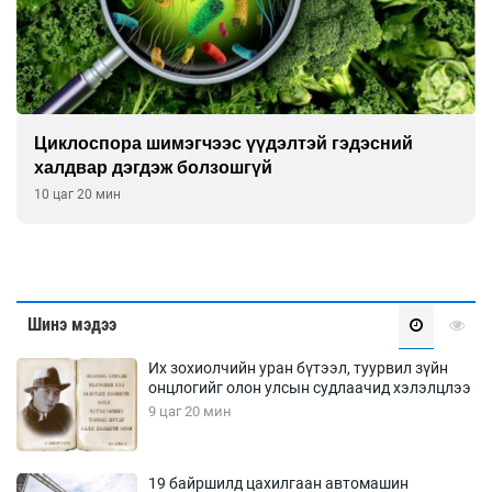
Циклоспора шимэгчээс үүдэлтэй гэдэсний
халдвар дэгдэж болзошгүй
10 цаг 20 мин
Шинэ мэдээ
Их зохиолчийн уран бүтээл, туурвил зүйн
онцлогийг олон улсын судлаачид хэлэлцлээ
9 цаг 20 мин
19 байршилд цахилгаан автомашин