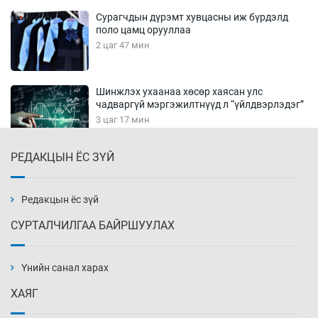
Сурагчдын дүрэмт хувцасны иж бүрдэлд
поло цамц орууллаа
2 цаг 47 мин
Шинжлэх ухаанаа хөсөр хаясан улс
чадваргүй мэргэжилтнүүд л “үйлдвэрлэдэг”
3 цаг 17 мин
РЕДАКЦЫН ЁС ЗҮЙ
Аппликэйшн хөгжүүлэхийн оронд ажлаа хий,
Г.Дамдинням сайд аа
3 цаг 47 мин
Редакцын ёс зүй
СУРТАЛЧИЛГАА БАЙРШУУЛАХ
Эвдэрхий замаар түрээ барьж, иргэдийнхээ
халаасыг тэмтэрч эхэллээ
Үнийн санал харах
4 цаг 17 мин
ХАЯГ
Тэтгэлэг, хөнгөлөлттэй зээлийн санхүүжилт