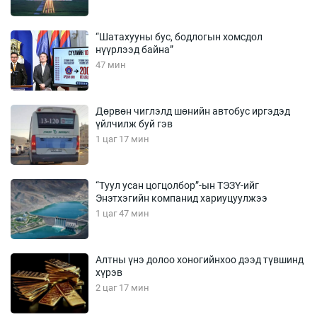
“Шатахууны бус, бодлогын хомсдол
нүүрлээд байна”
47 мин
Дөрвөн чиглэлд шөнийн автобус иргэдэд
үйлчилж буй гэв
1 цаг 17 мин
“Туул усан цогцолбор”-ын ТЭЗҮ-ийг
Энэтхэгийн компанид хариуцуулжээ
1 цаг 47 мин
Алтны үнэ долоо хоногийнхоо дээд түвшинд
хүрэв
2 цаг 17 мин