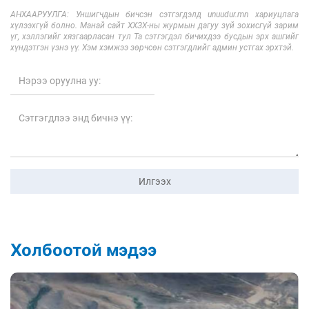
АНХААРУУЛГА: Уншигчдын бичсэн сэтгэгдэлд unuudur.mn хариуцлага
хүлээхгүй болно. Манай сайт ХХЗХ-ны журмын дагуу зүй зохисгүй зарим
үг, хэллэгийг хязгаарласан тул Та сэтгэгдэл бичихдээ бусдын эрх ашгийг
хүндэтгэн үзнэ үү. Хэм хэмжээ зөрчсөн сэтгэгдлийг админ устгах эрхтэй.
Илгээх
Холбоотой мэдээ