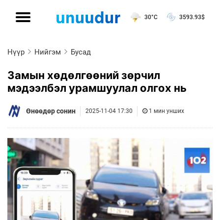
30°C
3593.93
$
Нүүр
Нийгэм
Бусад
Замын хөдөлгөөний зөрчил
мэдээлбэл урамшуулал олгох нь
Өнөөдөр сонин
2025-11-04 17:30
1 мин унших