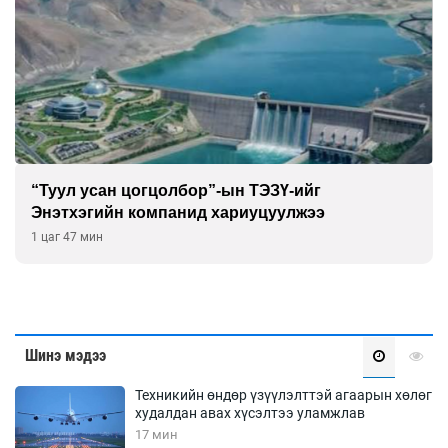
Алтны үнэ долоо хоногийнхоо дээд түвшинд
хүрэв
2 цаг 17 мин
Шинэ мэдээ
Техникийн өндөр үзүүлэлттэй агаарын хөлөг
худалдан авах хүсэлтээ уламжлав
17 мин