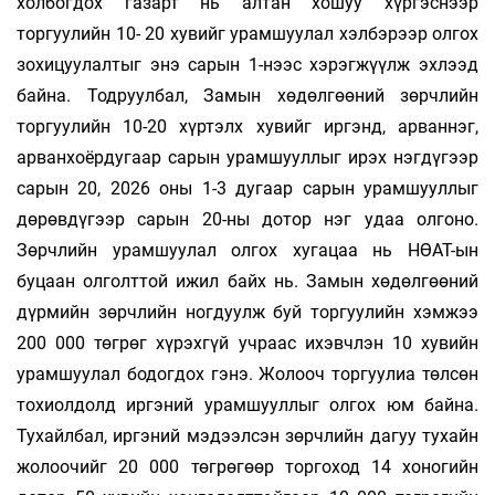
холбогдох газарт нь алтан хошуу хүргэснээр
торгуулийн 10- 20 хувийг урамшуулал хэлбэрээр олгох
зохицуулалтыг энэ сарын 1-нээс хэрэгжүүлж эхлээд
байна. Тодруулбал, Замын хөдөлгөөний зөрчлийн
торгуулийн 10-20 хүртэлх хувийг иргэнд, арваннэг,
арванхоёрдугаар сарын урамшууллыг ирэх нэгдүгээр
сарын 20, 2026 оны 1-3 дугаар сарын урамшууллыг
дөрөвдүгээр сарын 20-ны дотор нэг удаа олгоно.
Зөрчлийн урамшуулал олгох хугацаа нь НӨАТ-ын
буцаан олголттой ижил байх нь. Замын хөдөлгөөний
дүрмийн зөрчлийн ногдуулж буй торгуулийн хэмжээ
200 000 төгрөг хүрэхгүй учраас ихэвчлэн 10 хувийн
урамшуулал бодогдох гэнэ. Жолооч торгуулиа төлсөн
тохиолдолд иргэний урамшууллыг олгох юм байна.
Тухайлбал, иргэний мэдээлсэн зөрчлийн дагуу тухайн
жолоочийг 20 000 төгрөгөөр торгоход 14 хоногийн