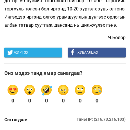
дотор 50 хувийн хөнгөлөлттэйгөөр 10 000 төгрөгийн
торгууль төлсөн бол иргэнд 10-20 хүртэлх хувь олгоно.
Ингэхдээ иргэнд олгох урамшууллын дүнгээс орлогын
албан татвар суутгаж, дансанд нь шилжүүлэх гэнэ.
Ч.Болор
ЖИРГЭХ
ХУВААЛЦАХ
Энэ мэдээ танд ямар санагдав?
0
0
0
0
0
0
Сэтгэгдэл:
Таны IP: (216.73.216.103)