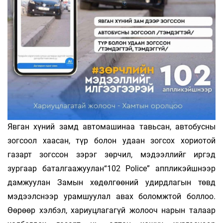
Явган хүний замд автомашинаа тавьсан, автобусны
зогсоол хаасан, түр болон удаан зогсох хориотой
газарт зогссон зэрэг зөрчил, мэдээллийг иргэд
зургаар баталгаажуулан“102 Police” аппликэйшнээр
дамжуулан Замын хөдөлгөөний удирдлагын төвд
мэдээлснээр урамшуулал авах боломжтой боллоо.
Өөрөөр хэлбэл, хариуцлагагүй жолооч нарын талаар