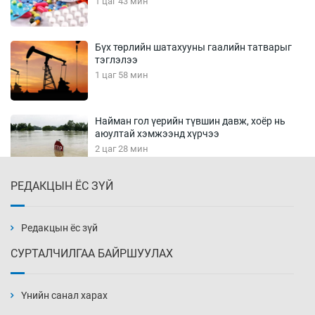
1 цаг 43 мин
Бүх төрлийн шатахууны гаалийн татварыг
тэглэлээ
1 цаг 58 мин
Найман гол үерийн түвшин давж, хоёр нь
аюултай хэмжээнд хүрчээ
2 цаг 28 мин
РЕДАКЦЫН ЁС ЗҮЙ
Монгол Улс дундаас дээш орлоготой
орнуудын тоонд багтав
2 цаг 58 мин
Редакцын ёс зүй
СУРТАЛЧИЛГАА БАЙРШУУЛАХ
Сошиал хийрхэлд “барьцаалагдсан” сайд,
дарга нарын туйлшрал
Үнийн санал харах
3 цаг 28 мин