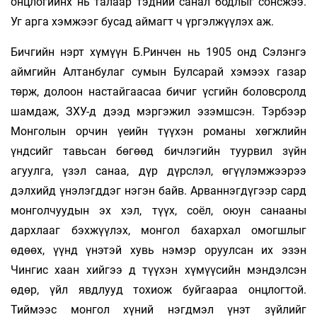
онцлогийнх нь талаар тэдний санал бодлыг сонсжээ.
Уг арга хэмжээг бусад аймагт ч үргэлжүүлэх аж.
Бичгийн нэрт хүмүүн Б.Ринчен нь 1905 онд Сэлэнгэ
аймгийн Алтанбулаг сумын Булсарай хэмээх газар
төрж, долоон настайгаасаа бичиг үсгийн боловсролд
шамдаж, ЗХУ-д дээд мэргэжил эзэмшсэн. Тэрбээр
Монголын орчин үеийн түүхэн романы хөгжлийн
үндсийг тавьсан бөгөөд бичлэгийн туурвил зүйн
агуулга, үзэл санаа, дүр дүрслэл, өгүүлэмжээрээ
дэлхийд үнэлэгддэг нэгэн байв. Арваннэгдүгээр сард
монголчуудын эх хэл, түүх, соёл, оюун санааны
дархлааг бэхжүүлэх, монгол бахархал омогшлыг
өдөөх, үүнд үнэтэй хувь нэмэр оруулсан их эзэн
Чингис хаан хийгээ д түүхэн хүмүүсийн мэндэлсэн
өдөр, үйл явдлууд тохиож буйгаараа онцлогтой.
Тиймээс монгол хүний нэгдмэл үнэт зүйлийг