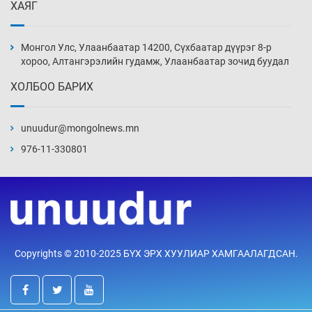
ХАЯГ
Боловсролын чанар уруудах бүрд босгоо
намсгасаар л байх уу
Монгол Улс, Улаанбаатар 14200, Сүхбаатар дүүрэг 8-р
3 цаг 58 мин
хороо, Алтангэрэлийн гудамж, Улаанбаатар зочид буудал
ХОЛБОО БАРИХ
Монгол Улсын эмэгтэй шигшээ баг
өмсгөлөө гардан авлаа
unuudur@mongolnews.mn
18 цаг 27 мин
976-11-330801
К.Роналдугийн хуримд хэн уригдав
19 цаг 58 мин
“Халзан бүрэгтэй” төслийн
Copyrights © 2010-2025 БҮХ ЭРХ ХУУЛИАР ХАМГААЛАГДСАН.
байгууламжуудыг албадан буулгах
захирамж гаргажээ
20 цаг 28 мин