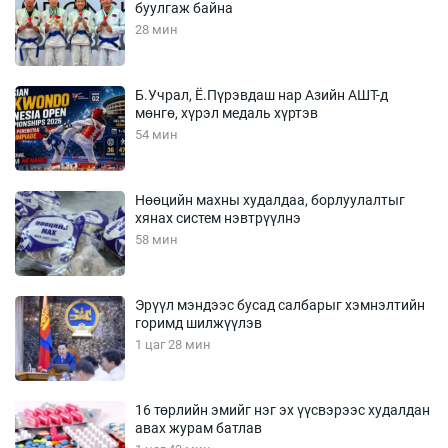
буулгаж байна
28 мин
Б.Учрал, Ё.Пүрэвдаш нар Азийн АШТ-д
мөнгө, хүрэл медаль хүртэв
54 мин
Нөөцийн махны худалдаа, борлуулалтыг
хянах систем нэвтрүүлнэ
58 мин
Эрүүл мэндээс бусад салбарыг хэмнэлтийн
горимд шилжүүлэв
1 цаг 28 мин
16 төрлийн эмийг нэг эх үүсвэрээс худалдан
авах журам батлав