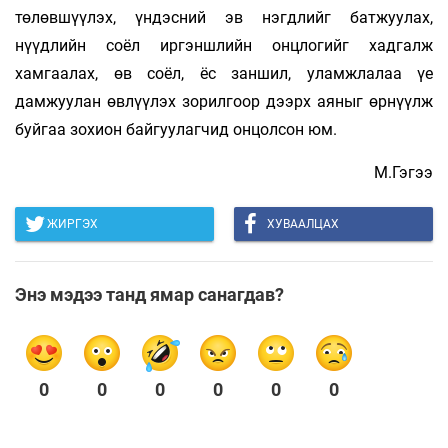
төлөвшүүлэх, үндэсний эв нэгдлийг батжуулах,
нүүдлийн соёл иргэншлийн онцлогийг хадгалж
хамгаалах, өв соёл, ёс заншил, уламжлалаа үе
дамжуулан өвлүүлэх зорилгоор дээрх аяныг өрнүүлж
буйгаа зохион байгуулагчид онцолсон юм.
М.Гэгээ
ЖИРГЭХ
ХУВААЛЦАХ
Энэ мэдээ танд ямар санагдав?
0
0
0
0
0
0