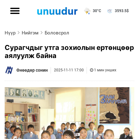
30°C
3593.5
$
Нүүр
Нийгэм
Боловсрол
Сурагчдыг утга зохиолын ертөнцөөр
аялуулж байна
Өнөөдөр сонин
2025-11-11 17:00
1 мин унших