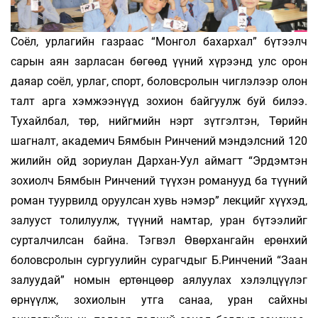
Соёл, урлагийн газраас “Монгол бахархал” бүтээлч
сарын аян зарласан бөгөөд үүний хүрээнд улс орон
даяар соёл, урлаг, спорт, боловсролын чиглэлээр олон
талт арга хэмжээнүүд зохион байгуулж буй билээ.
Тухайлбал, төр, нийгмийн нэрт зүтгэлтэн, Төрийн
шагналт, академич Бямбын Ринчений мэндэлсний 120
жилийн ойд зориулан Дархан-Уул аймагт “Эрдэмтэн
зохиолч Бямбын Ринчений түүхэн романууд ба түүний
роман туурвилд оруулсан хувь нэмэр” лекцийг хүүхэд,
залууст толилуулж, түүний намтар, уран бүтээлийг
сурталчилсан байна. Тэгвэл Өвөрхангайн ерөнхий
боловсролын сургуулийн сурагчдыг Б.Ринчений “Заан
залуудай” номын ертөнцөөр аялуулах хэлэлцүүлэг
өрнүүлж, зохиолын утга санаа, уран сайхны