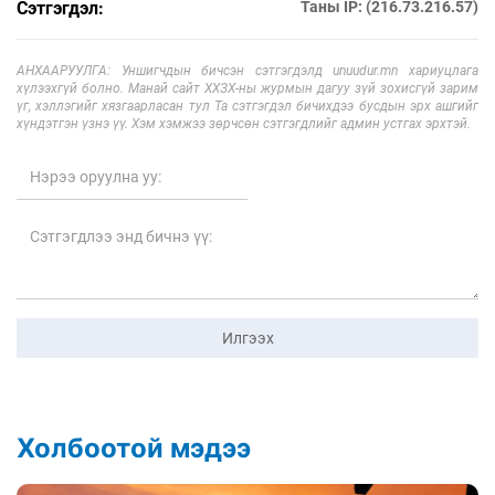
Сэтгэгдэл:
Таны IP: (216.73.216.57)
АНХААРУУЛГА: Уншигчдын бичсэн сэтгэгдэлд unuudur.mn хариуцлага
хүлээхгүй болно. Манай сайт ХХЗХ-ны журмын дагуу зүй зохисгүй зарим
үг, хэллэгийг хязгаарласан тул Та сэтгэгдэл бичихдээ бусдын эрх ашгийг
хүндэтгэн үзнэ үү. Хэм хэмжээ зөрчсөн сэтгэгдлийг админ устгах эрхтэй.
Илгээх
Холбоотой мэдээ