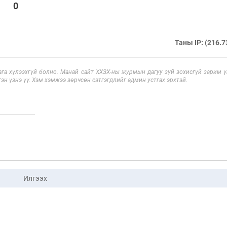
0
Таны IP: (216.7
га хүлээхгүй болно. Манай сайт ХХЗХ-ны журмын дагуу зүй зохисгүй зарим үг
эн үзнэ үү. Хэм хэмжээ зөрчсөн сэтгэгдлийг админ устгах эрхтэй.
Илгээх