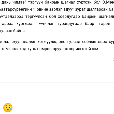
Ой дахь чимээ” тэргүүн байрын шагнал хүртсэн бол Э.Мө
Баатарсүрэнгийн “Говийн зэрлэг адуу” зураг шалгарсан б
бүтээлээрээ тэргүүлсэн бол хоёрдугаар байрын шагнал
- аараа хүртжээ. Түүнчлэн гуравдугаар байрт гэрэл 
уулсан байна.
аялал жуулчлалыг хөгжүүлж, олон улсад соёлын өвөө су
н хамгаалахад хувь нэмрээ оруулах зорилготой юм.