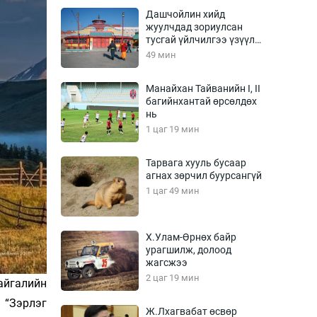
Урлагтай яриа
Дашчойлин хийд
өрчил
жуулчдад зориулсан
тусгай үйлчилгээ үзүүлж
энд-Эрхэм баян
эхэлжээ
49 мин
Манайхан Тайванийн I, II
багийнхантай өрсөлдөх
хүний үг
нь
1 цаг 19 мин
Тарвага хууль бусаар
агнах зөрчил буурсангүй
ага
Бусад
1 цаг 49 мин
Фото
сурвалжлагч
Видео
Х.Улам-Өрнөх байр
Инфографик
урагшилж, долоод
жагсжээ
Санал асуулга
2 цаг 19 мин
айгалийн
 “Зэрлэг
Ж.Лхагвабат өсвөр