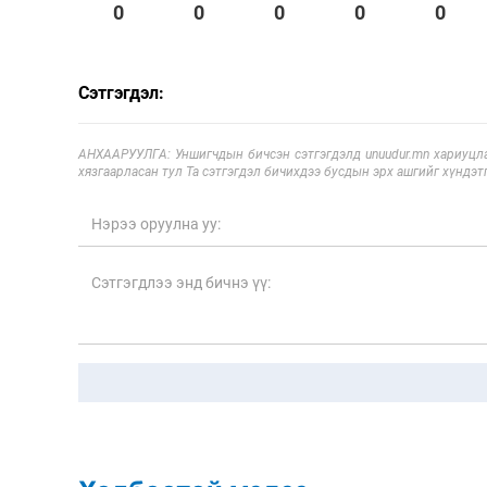
0
0
0
0
0
Сэтгэгдэл:
АНХААРУУЛГА: Уншигчдын бичсэн сэтгэгдэлд unuudur.mn хариуцла
хязгаарласан тул Та сэтгэгдэл бичихдээ бусдын эрх ашгийг хүндэтг