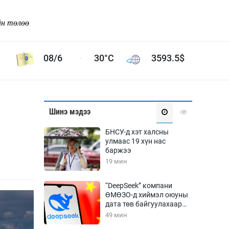
йн төлөө
08/6
30°C
3593.5
$
Соёл урлаг
Шинэ мэдээ
ой хөгжлийн зорилго -
Сонгодог урлаг
БНСУ-д хэт халсны
Ардын урлаг
улмаас 19 хүн нас
баржээ
Дүрслэх урлаг
19 мин
Өв соёл
таг
Кино урлаг
“DeepSeek” компани
ӨМӨЗО-д хиймэл оюуны
 орчин
Цирк
дата төв байгуулахаар
ол
төлөвлөж байна
49 мин
Рок поп, хип хоп
энд