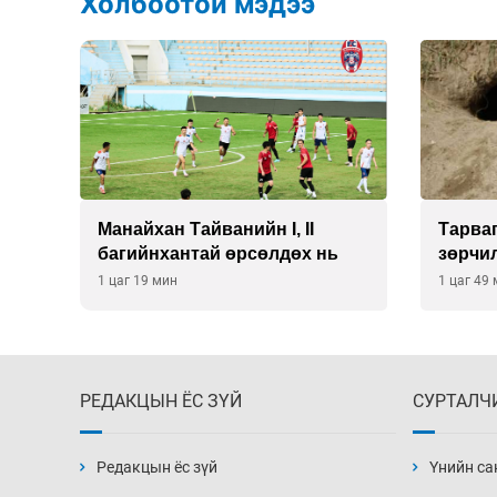
Холбоотой мэдээ
Тарвага хууль бусаар агнах
Болов
зөрчил буурсангүй
сангаа
сурал
1 цаг 49 мин
3 цаг 49
зардл
тогтоо
РЕДАКЦЫН ЁС ЗҮЙ
СУРТАЛЧ
Редакцын ёс зүй
Үнийн са