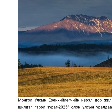
126-гийн НЭГ
Ертөнц
Спорт
Нийгэм
Бөх
Техник технологи
Сагсан бөмбөг
Шинжлэх ухаан
Хөлбөмбөг
Сонин хачин
Олимпын төрөл
Монгол Улсын Ерөнхийлөгчийн ивээл дор жил
Дэлхийн монгол
Тулааны спорт
шилдэг гэрэл зураг-2025” олон улсын уралда
Олимпын бус төр