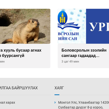
сролын зээлийн
Нөөцийн махны худалда
р гадаадад
борлуулалтыг хянах си
цагчдын амьжиргааны
нэвтрүүлнэ
 мин
4 цаг 49 мин
ын хэмжээг шинэчлэн
х нь
ИЛГАА БАЙРШУУЛАХ
ХАЯГ
нал харах
Монгол Улс, Улаанбаатар 1420
Сүхбаатар дүүрэг 8-р хороо,