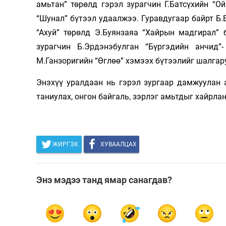
амьтан” төрөлд гэрэл зурагчин Г.Батсүхийн “
Олимп 2024
“Шунал” бүтээл удаалжээ. Гуравдугаар байрт Б.
“Ахуй” төрөлд Э.Буянзаяа “Хайрын мадгирал” 
зурагчин Б.Эрдэнэбулган “Бүргэдийн анчид”
М.Ганзоригийн “Өглөө” хэмээх бүтээлийг шалгар
Энэхүү уралдаан нь гэрэл зургаар дамжуулан 
таниулах, онгон байгаль, зэрлэг амьтдыг хайрла
ЖИРГЭХ
ХУВААЛЦАХ
Энэ мэдээ танд ямар санагдав?