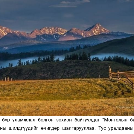
Ханш
Хэрэг з
Эрэлттэй мэдээ
Эрүүл м
Хууль ёс
Хүмүүс
Албаны 
Бусад
Life style
Ярилцл
Зөвлөгөө
Хоймор
Өнөөдрийн тухай
Уншигч-
 бүр уламжлал болгон зохион байгуулдаг “Монголын б
аны шилдгүүдийг өчигдөр шалгарууллаа. Тус уралдааны
өл