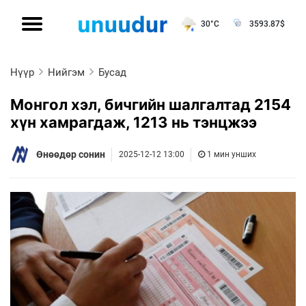
30°C
3593.87
$
Нүүр
Нийгэм
Бусад
Монгол хэл, бичгийн шалгалтад 2154
хүн хамрагдаж, 1213 нь тэнцжээ
Өнөөдөр сонин
2025-12-12 13:00
1 мин унших