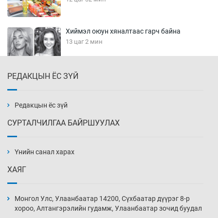
Хиймэл оюун хяналтаас гарч байна
13 цаг 2 мин
РЕДАКЦЫН ЁС ЗҮЙ
Эмэгтэйчүүд Бээжин, эрэгтэйчүүд Японд
бэлтгэл базаахаар хилийн дээс алхлаа
13 цаг 32 мин
Редакцын ёс зүй
СУРТАЛЧИЛГАА БАЙРШУУЛАХ
АНУ-ын Цэргийн кибер командлалаын
ажилтнууд амиа хорлох явдал эрс
нэмэгджээ
Үнийн санал харах
13 цаг 39 мин
ХАЯГ
Монголын шигшээ Хонконгийн багийг ялж,
эхний хожлоо авлаа
Монгол Улс, Улаанбаатар 14200, Сүхбаатар дүүрэг 8-р
14 цаг 2 мин
хороо, Алтангэрэлийн гудамж, Улаанбаатар зочид буудал