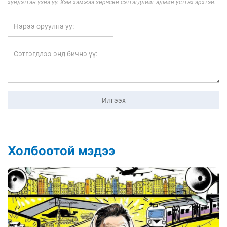
хүндэтгэн үзнэ үү. Хэм хэмжээ зөрчсөн сэтгэгдлийг админ устгах эрхтэй.
Илгээх
Холбоотой мэдээ