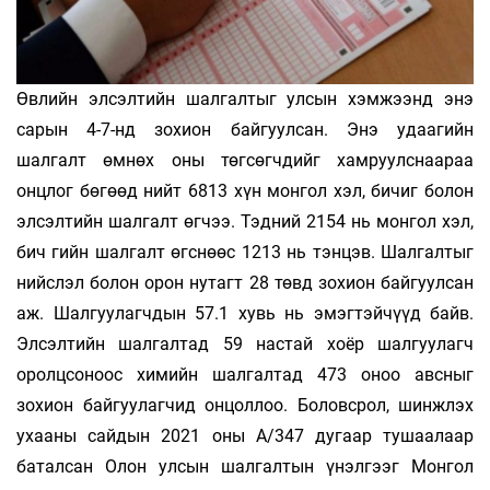
Өвлийн элсэлтийн шалгалтыг улсын хэмжээнд энэ
сарын 4-7-нд зохион байгуулсан. Энэ удаагийн
шалгалт өмнөх оны төгсөгчдийг хамруулснаараа
онцлог бөгөөд нийт 6813 хүн монгол хэл, бичиг болон
элсэлтийн шалгалт өгчээ. Тэдний 2154 нь монгол хэл,
бич­ гийн шалгалт өгснөөс 1213 нь тэнцэв. Шалгалтыг
нийслэл болон орон нутагт 28 төвд зохион байгуулсан
аж. Шалгуулагчдын 57.1 хувь нь эмэгтэйчүүд байв.
Элсэлтийн шалгалтад 59 настай хоёр шалгуулагч
оролцсоноос химийн шалгалтад 473 оноо авсныг
зохион байгуулагчид онцоллоо. Боловсрол, шинжлэх
ухааны сайдын 2021 оны А/347 дугаар тушаалаар
баталсан Олон улсын шалгалтын үнэлгээг Монгол