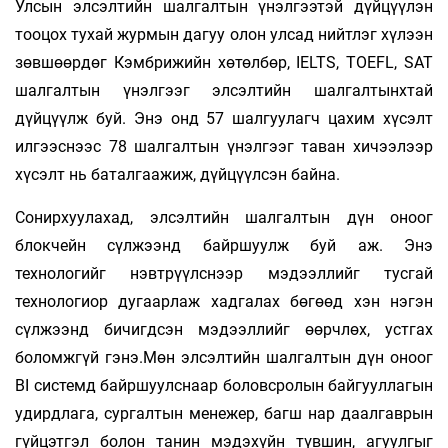
Улсын элсэлтийн шалгалтын үнэлгээтэй дүйцүүлэн
тооцох тухай журмын дагуу олон улсад нийтлэг хүлээн
зөвшөөрдөг Кэмбрижийн хөтөлбөр, IELTS, TOEFL, SAT
шалгалтын үнэлгээг элсэлтийн шалгалтынхтай
дүйцүүлж буй. Энэ онд 57 шалгуулагч цахим хүсэлт
илгээснээс 78 шалгалтын үнэлгээг таван хичээлээр
хүсэлт нь баталгаажиж, дүйцүүлсэн байна.
Сонирхуулахад, элсэлтийн шалгалтын дүн оноог
блокчейн сүлжээнд байршуулж буй аж. Энэ
технологийг нэвтрүүлснээр мэдээллийг тусгай
технологиор дугаарлаж хадгалах бөгөөд хэн нэгэн
сүлжээнд бичигдсэн мэдээллийг өөрчлөх, устгах
боломжгүй гэнэ.Мөн элсэлтийн шалгалтын дүн оноог
BI системд байршуулснаар боловсролын байгууллагын
удирдлага, сургалтын менежер, багш нар даалгаврын
гүйцэтгэл болон танин мэдэхүйн түвшин, агуулгыг