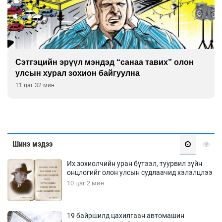
Сэтгэцийн эрүүл мэндэд “санаа тавих” олон
улсын хурал зохион байгуулна
11 цаг 32 мин
Шинэ мэдээ
Их зохиолчийн уран бүтээл, туурвил зүйн
онцлогийг олон улсын судлаачид хэлэлцлээ
10 цаг 2 мин
19 байршилд цахилгаан автомашин