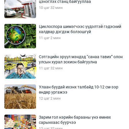
цэнэглэх станц байгууллаа
10 цаг 32 мин
Циклоспора шимэгчээс үүдэлтэй гэдэсний
халдвар дэгдэж болзошгүй
11 цаг 2 мин
Сэтгэцийн эрүүл мэндэд “санаа тавих” олон
улсын хурал зохион байгуулна
11 цаг 32 мин
Улаан буудай ихэнх талбайд 10-12 см-ээр
өндөр ургажээ
12 цаг 2 мин
Зарим гол нэрийн барааны үнэ өмнөх
сарынхаас буурчээ
12 цаг 32 мин