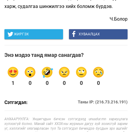
харж, судалгаа шинжилгээ хийх боломж бүрдэв.
Ч.Болор
ЖИРГЭХ
ХУВААЛЦАХ
Энэ мэдээ танд ямар санагдав?
1
0
0
0
0
0
Сэтгэгдэл:
Таны IP: (216.73.216.191)
АНХААРУУЛГА: Уншигчдын бичсэн сэтгэгдэлд unuudur.mn хариуцлага
хүлээхгүй болно. Манай сайт ХХЗХ-ны журмын дагуу зүй зохисгүй зарим
үг, хэллэгийг хязгаарласан тул Та сэтгэгдэл бичихдээ бусдын эрх ашгийг