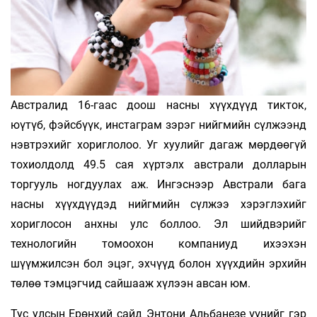
Австралид 16-гаас доош насны хүүхдүүд тикток,
юүтүб, фэйсбүүк, инстаграм зэрэг нийгмийн сүлжээнд
нэвтрэхийг хориглолоо. Уг хуулийг дагаж мөрдөөгүй
тохиолдолд 49.5 сая хүртэлх австрали долларын
торгууль ногдуулах аж. Ингэснээр Австрали бага
насны хүүхдүүдэд нийгмийн сүлжээ хэрэглэхийг
хориглосон анхны улс боллоо. Эл шийдвэрийг
технологийн томоохон компаниуд ихээхэн
шүүмжилсэн бол эцэг, эхчүүд болон хүүхдийн эрхийн
төлөө тэмцэгчид сайшааж хүлээн авсан юм.
Тус улсын Ерөнхий сайд Энтони Альбанезе үүнийг гэр