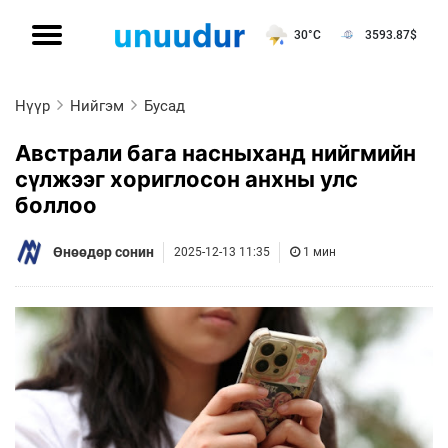
30°C
3593.87
$
Нүүр
Нийгэм
Бусад
Австрали бага насныханд нийгмийн
сүлжээг хориглосон анхны улс
боллоо
Өнөөдөр сонин
2025-12-13 11:35
1 мин