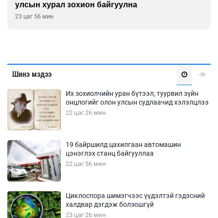
ургажээ
Өчигдөр 15 цаг 30 мин
Шинэ мэдээ
Их зохиолчийн уран бүтээл, туурвил зүйн
онцлогийг олон улсын судлаачид хэлэлцлээ
22 цаг 26 мин
19 байршилд цахилгаан автомашин
цэнэглэх станц байгууллаа
22 цаг 56 мин
Циклоспора шимэгчээс үүдэлтэй гэдэсний
халдвар дэгдэж болзошгүй
23 цаг 26 мин