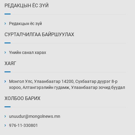
РЕДАКЦЫН ЁС ЗҮЙ
Эмэгтэйчүүд Бээжин, эрэгтэйчүүд Японд
бэлтгэл базаахаар хилийн дээс алхлаа
Өчигдөр 14 цаг 00 мин
Редакцын ёс зүй
СУРТАЛЧИЛГАА БАЙРШУУЛАХ
АНУ-ын Цэргийн кибер командлалаын
ажилтнууд амиа хорлох явдал эрс
нэмэгджээ
Үнийн санал харах
Өчигдөр 13 цаг 52 мин
ХАЯГ
Монголын шигшээ Хонконгийн багийг ялж,
эхний хожлоо авлаа
Монгол Улс, Улаанбаатар 14200, Сүхбаатар дүүрэг 8-р
Өчигдөр 13 цаг 30 мин
хороо, Алтангэрэлийн гудамж, Улаанбаатар зочид буудал
ХОЛБОО БАРИХ
Техникийн өндөр үзүүлэлттэй агаарын хөлөг
худалдан авах хүсэлтээ уламжлав
unuudur@mongolnews.mn
Өчигдөр 13 цаг 00 мин
976-11-330801