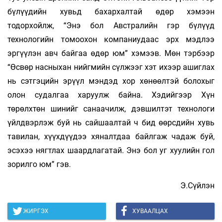
бүлүүдийн хувьд бахархалтай өдөр хэмээн
тодорхойлж, “Энэ бол Австралийн гэр бүлүүд
технологийн томоохон компаниудаас эрх мэдлээ
эргүүлэн авч байгаа өдөр юм” хэмээв. Мөн тэрбээр
“Өсвөр насныхан нийгмийн сүлжээг хэт ихээр ашиглах
нь сэтгэцийн эрүүл мэндэд хор хөнөөлтэй болохыг
олон судалгаа харуулж байна. Хэдийгээр Хүн
төрөлхтөн шинийг санаачилж, дэвшилтэт технологи
үйлдвэрлэж буй нь сайшаалтай ч бид өөрсдийн хувь
тавилан, хүүхдүүдээ хяналтдаа байлгаж чадаж буй,
эсэхээ нягтлах шаардлагатай. Энэ бол уг хуулийн гол
зорилго юм” гэв.
Э.Сүйлэн
ЖИРГЭХ
ХУВААЛЦАХ