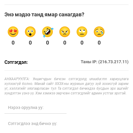
Энэ мэдээ танд ямар санагдав?
0
0
0
0
0
0
Сэтгэгдэл:
Таны IP: (216.73.217.11)
АНХААРУУЛГА: Уншигчдын бичсэн сэтгэгдэлд unuudur.mn хариуцлага
хүлээхгүй болно. Манай сайт ХХЗХ-ны журмын дагуу зүй зохисгүй зарим
үг, хэллэгийг хязгаарласан тул Та сэтгэгдэл бичихдээ бусдын эрх ашгийг
хүндэтгэн үзнэ үү. Хэм хэмжээ зөрчсөн сэтгэгдлийг админ устгах эрхтэй.