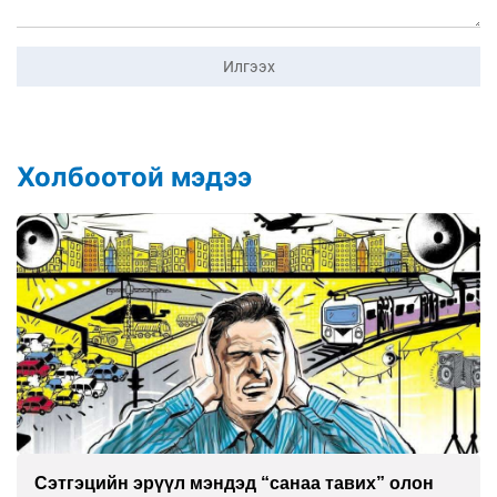
Илгээх
Холбоотой мэдээ
Улаан буудай ихэнх талбайд 10-12 см-ээр өндөр