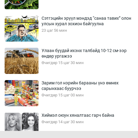
Сэтгэцийн эрүүл мэндэд “санаа тавих” олон
улсын хурал зохион байгуулна
23 цаг 56 мин
Улаан буудай ихэнх талбайд 10-12 см-ээр
өндөр ургажээ
Өчигдөр 15 цаг 30 мин
Зарим гол нэрийн барааны үнэ өмнөх
сарынхаас буурчээ
Өчигдөр 15 цаг 00 мин
Хиймэл оюун хяналтаас гарч байна
Өчигдөр 14 цаг 30 мин