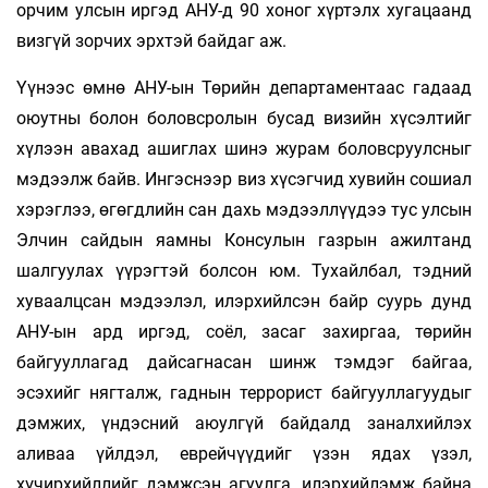
орчим улсын иргэд АНУ-д 90 хоног хүртэлх хугацаанд
визгүй зорчих эрхтэй байдаг аж.
Үүнээс өмнө АНУ-ын Төрийн департамен­таас гадаад
оюутны болон боловсролын бусад визийн хүсэлтийг
хүлээн авахад ашиглах шинэ журам боловсруулс­ныг
мэдээлж байв. Ингэснээр виз хү­сэг­чид хувийн сошиал
хэрэглээ, өгөгдлийн сан дахь мэдээллүүдээ тус улсын
Элчин сайдын яамны Консулын газрын ажилтанд
шалгуулах үүрэгтэй болсон юм. Тухайлбал, тэдний
хуваалцсан мэдээлэл, илэрхийлсэн байр суурь дунд
АНУ-ын ард иргэд, соёл, засаг захиргаа, төрийн
байгууллагад дайсагнасан шинж тэмдэг байгаа,
эсэхийг нягталж, гаднын террорист байгууллагуудыг
дэмжих, үндэс­ний аюулгүй байдалд заналхийлэх
аливаа үйлдэл, еврейчүүдийг үзэн ядах үзэл,
хүчирхийллийг дэмжсэн агуулга, илэрхийлэмж байна