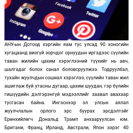
АНУ-ын Дотоод хэргийн яам тус улсад 90 хоногийн
хугацаанд визгүй зорчдог орнуудын иргэдээс сүүлийн
таван жилийн цахим хэрэглээний түүхийг нь авч,
шалгадаг болох санал боловсруулжээ. Тод­руулбал,
тухайн жуулчдын сошиал хэрэглээ, сүүлийн таван жил
ашиглаж буй утас­ны дугаар, цахим шуудан, гэр бүлийн
ги­шүүдийн дэлгэрэнгүй мэдээллийг заавал авахаар
тусгасан байна. Ингэснээр эл улсын аялал
жуулчлалын орлого эрс буурах эрсдэлтэйг
Ерөнхийлөгч Дональд Трамп анхааруулсан юм.
Британи, Франц, Ирланд, Австрали, Япон зэрэг 40