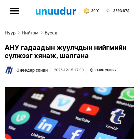
30°C
3593.87
$
Нүүр
Нийгэм
Бусад
АНУ гадаадын жуулчдын нийгмийн
сүлжээг хянаж, шалгана
Өнөөдөр сонин
2025-12-15 17:00
1 мин унших