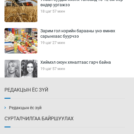
өндөр ургажээ
18 цаг 57 мин
Зарим гол нэрийн барааны үнэ өмнөх
сарынхаас буурчээ
19 цаг 27 мин
Хиймэл оюун хяналтаас гарч байна
19 цаг 57 мин
РЕДАКЦЫН ЁС ЗҮЙ
Эмэгтэйчүүд Бээжин, эрэгтэйчүүд Японд
бэлтгэл базаахаар хилийн дээс алхлаа
20 цаг 27 мин
Редакцын ёс зүй
СУРТАЛЧИЛГАА БАЙРШУУЛАХ
АНУ-ын Цэргийн кибер командлалаын
ажилтнууд амиа хорлох явдал эрс