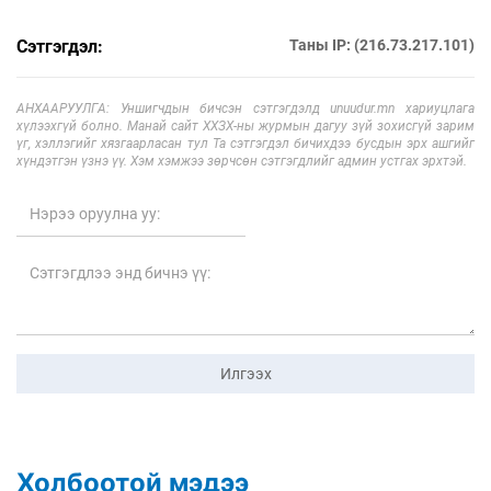
Сэтгэгдэл:
Таны IP: (216.73.217.101)
АНХААРУУЛГА: Уншигчдын бичсэн сэтгэгдэлд unuudur.mn хариуцлага
хүлээхгүй болно. Манай сайт ХХЗХ-ны журмын дагуу зүй зохисгүй зарим
үг, хэллэгийг хязгаарласан тул Та сэтгэгдэл бичихдээ бусдын эрх ашгийг
хүндэтгэн үзнэ үү. Хэм хэмжээ зөрчсөн сэтгэгдлийг админ устгах эрхтэй.
Илгээх
Холбоотой мэдээ