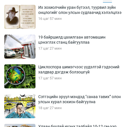
Их зохиолчийн уран бүтээл, туурвил зүйн
онцлогийг олон улсын судлаачид хэлэлцлээ
16 цаг 57 мин
19 байршилд цахилгаан автомашин
цэнэглэх станц байгууллаа
17 цаг 27 мин
Циклоспора шимэгчээс үүдэлтэй гэдэсний
халдвар дэгдэж болзошгүй
17 цаг 57 мин
Сэтгэцийн эрүүл мэндэд “санаа тавих” олон
улсын хурал зохион байгуулна
18 цаг 27 мин
Улаан буудай ихэнх талбайд 10-12 см-ээр