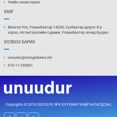
нэмэгджээ
Үнийн санал харах
20 цаг 35 мин
ХАЯГ
Монголын шигшээ Хонконгийн багийг ялж,
эхний хожлоо авлаа
Монгол Улс, Улаанбаатар 14200, Сүхбаатар дүүрэг 8-р
20 цаг 57 мин
хороо, Алтангэрэлийн гудамж, Улаанбаатар зочид буудал
ХОЛБОО БАРИХ
Техникийн өндөр үзүүлэлттэй агаарын хөлөг
худалдан авах хүсэлтээ уламжлав
unuudur@mongolnews.mn
21 цаг 27 мин
976-11-330801
“Шатахууны бус, бодлогын хомсдол
нүүрлээд байна”
21 цаг 57 мин
Дөрвөн чиглэлд шөнийн автобус иргэдэд
Copyrights © 2010-2025 БҮХ ЭРХ ХУУЛИАР ХАМГААЛАГДСАН.
үйлчилж буй гэв
22 цаг 27 мин