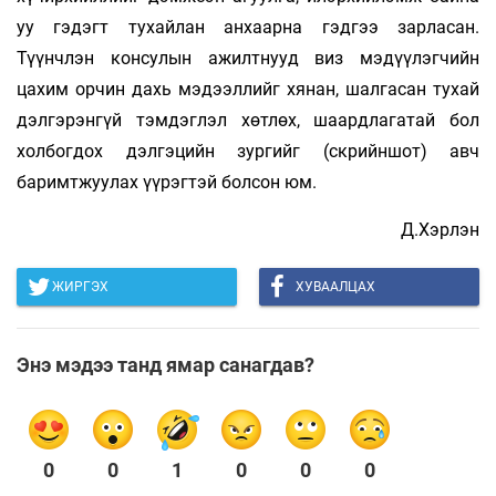
уу гэдэгт тухайлан ан­хаарна гэдгээ зарласан.
Түүнчлэн консулын ажилтнууд виз мэдүүлэгчийн
цахим орчин дахь мэдээллийг хянан, шалгасан тухай
дэлгэрэнгүй тэмдэглэл хөтлөх, шаард­лагатай бол
холбогдох дэлгэцийн зур­гийг (скрийншот) авч
баримтжуулах үүрэгтэй болсон юм.
Д.Хэрлэн
ЖИРГЭХ
ХУВААЛЦАХ
Энэ мэдээ танд ямар санагдав?
0
0
1
0
0
0