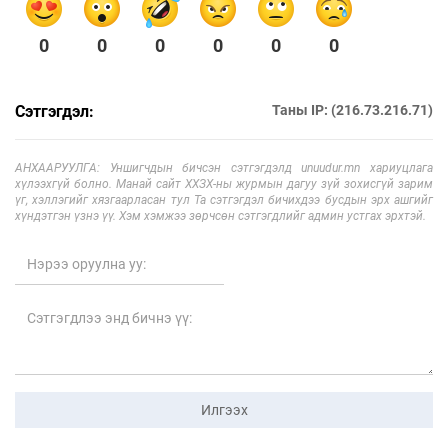
0
0
0
0
0
0
Сэтгэгдэл:
Таны IP: (216.73.216.71)
АНХААРУУЛГА: Уншигчдын бичсэн сэтгэгдэлд unuudur.mn хариуцлага
хүлээхгүй болно. Манай сайт ХХЗХ-ны журмын дагуу зүй зохисгүй зарим
үг, хэллэгийг хязгаарласан тул Та сэтгэгдэл бичихдээ бусдын эрх ашгийг
хүндэтгэн үзнэ үү. Хэм хэмжээ зөрчсөн сэтгэгдлийг админ устгах эрхтэй.
Илгээх