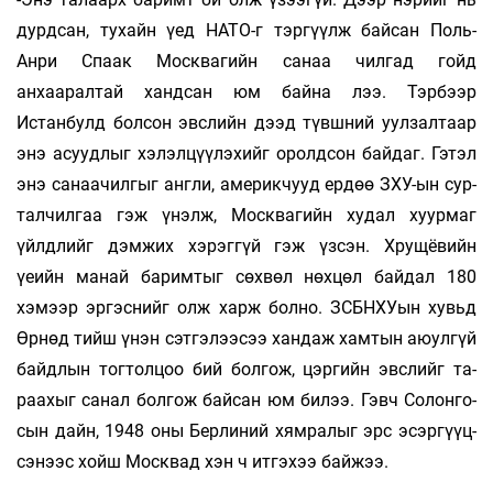
дурдсан, тухайн үед НАТО-г тэр­гүүлж байсан Поль-
Анри Спаак Москвагийн са­наа­­ чилгад гойд
анхааралтай хандсан юм бай­на лээ. Тэрбээр
Истанбулд болсон эвслийн дээд түвшний уулзалтаар
энэ асуудлыг хэлэл­цүү­лэхийг оролдсон байдаг. Гэтэл
энэ санаа­чилгыг англи, америкчууд ердөө ЗХУ-ын сур­
тал­чил­гаа гэж үнэлж, Москвагийн худал хуурмаг
үйлдлийг дэмжих хэрэггүй гэж үзсэн. Хру­щё­вийн
үеийн манай баримтыг сөхвөл нөхцөл бай­дал 180
хэмээр эргэснийг олж харж бол­но. ЗСБНХУын хувьд
Өрнөд тийш үнэн сэтгэлээсээ хандаж хамтын аюулгүй
байдлын тог­тол­цоо бий болгож, цэргийн эвслийг та­
раахыг са­нал болгож байсан юм билээ. Гэвч Солон­го­
сын дайн, 1948 оны Берлиний хямралыг эрс эсэр­гүүц­
сэнээс хойш Москвад хэн ч итгэхээ бай­жээ.