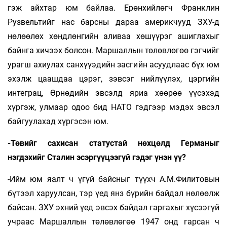
гэж айхтар юм байлаа. Ерөнхийлөгч Франклин
Рузвельтийг нас барсны дараа аме­рикчууд ЗХУ-д
нөлөөлөх хөндлөнгийн аливаа хөшүүрэг ашиглахыг
байнга хичээх болсон. Маршаллын төлөвлөгөө гэгчийг
урагш ахиулах санхүүэдийн засгийн асуудлаас бүх юм
эхэлж цаашдаа цэрэг, зэвсэг нийлүүлэх, цэргийн
интеграц, Өрнөдийн эвсэлд яриа хөөрөө үүсэхэд
хүргэж, улмаар одоо бид НАТО гэдгээр мэдэх эвсэл
байгуулахад хүргэсэн юм.
-Төвийг сахисан статустай нөхцөлд Германыг
нэгдэхийг Сталин эсэргүүцээгүй гэдэг үнэн үү?
-Ийм юм яалт ч үгүй байсныг түүхч А.М.Фили­товын
бүтээл харуулсан, тэр үед янз бүрийн бай­дал нөлөөлж
байсан. ЗХУ эхний үед эвсэх бай­дал гаргахыг хүсээгүй
учраас Маршаллын тө­лөв­лөгөө 1947 онд гарсан ч