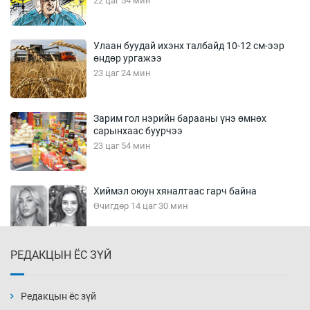
22 цаг 54 мин
Улаан буудай ихэнх талбайд 10-12 см-ээр
өндөр ургажээ
23 цаг 24 мин
Зарим гол нэрийн барааны үнэ өмнөх
сарынхаас буурчээ
23 цаг 54 мин
Хиймэл оюун хяналтаас гарч байна
Өчигдөр 14 цаг 30 мин
РЕДАКЦЫН ЁС ЗҮЙ
Эмэгтэйчүүд Бээжин, эрэгтэйчүүд Японд
бэлтгэл базаахаар хилийн дээс алхлаа
Өчигдөр 14 цаг 00 мин
Редакцын ёс зүй