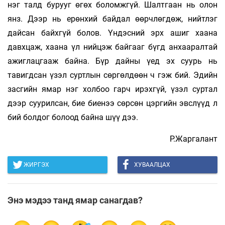
нэг талд бурууг өгөх боломжгүй. Шалтгаан нь олон
янз. Дээр нь ерөнхий байдал өөрчлөгдөж, нийтлэг
дайсан байхгүй болов. Үндэсний эрх ашиг хаана
давхцаж, хаана үл нийцэж байгааг бүгд анхааралтай
ажиглацгааж байна. Бүр дайны үед эх суурь нь
тавигдсан үзэл суртлын сөргөлдөөн ч гэж бий. Эдийн
засгийн ямар нэг холбоо гарч ирэхгүй, үзэл суртал
дээр суурилсан, бие биенээ сөрсөн цэргийн эвслүүд л
бий болдог болоод байна шүү дээ.
Р.Жаргалант
ЖИРГЭХ
ХУВААЛЦАХ
Энэ мэдээ танд ямар санагдав?