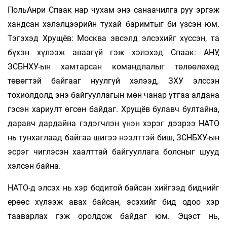
ПольАнри Спаак нар чухам энэ санаачилга руу эргэж
хандсан хэлэлцээрийн тухай баримтыг би үзсэн юм.
Тэгэхэд Хрущёв: Москва эвсэлд элсэхийг хүссэн, та
бүхэн хүлээж аваагүй гэж хэ­лэхэд Спаак: АНУ,
ЗСБНХУ-ын хамтарсан командлалыг төлөөлөхөд
төвөгтэй байгааг нуул­гүй хэлээд, ЗХУ элссэн
тохиолдолд энэ байгууллагын мөн чанар утгаа алдана
гэсэн хариулт өгсөн байдаг. Хрущёв булавч бултайна,
даравч дардайна гэдэгчлэн үнэн хэрэг дээрээ НАТО
нь тунхаглаад байгаа шигээ нээлттэй биш, ЗСНБХУ-ын
эсрэг чиглэсэн хаалттай байгууллага болсныг шууд
хэлсэн байна.
НАТО-д элсэх нь хэр бодитой байсан хийгээд биднийг
ерөөс хүлээж авах байсан, эсэхийг бид одоо хэр
тааварлах гэж оролдож байдаг юм. Эцэст нь,