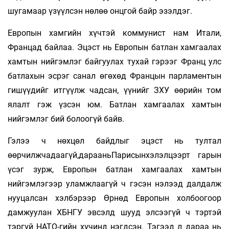
шугамаар үзүүлсэн нөлөө онцгой байр эзэлдэг.
Европын хамгийн хүчтэй коммунист нам Итали,
Францад байлаа. Эцэст нь Европын батлан хамгаалах
хамтын нийгэмлэг байгуулах тухай гэрээг Франц улс
батлахын эсрэг санал өгөхөд Францын парламентын
гишүүдийг ит­гүүлж чадсан, үүнийг ЗХУ өөрийн том
ялалт гэж үзсэн юм. Батлан хамгаалах хамтын
нийгэмлэг бий болоогүй байв.
Гэлээ ч нөхцөл байдлыг эцэст нь тултал
өөрчилжчадаагүй,дарааньПарисынхэлэлцээрт гарын
үсэг зурж, Европын батлан хамгаалах хам­тын
нийгэмлэгээр уламжлаагүй ч гэсэн нэлээд далдалж
нууцалсан хэлбэрээр Өрнөд Европын холбоогоор
дамжуулан ХБНГУ эвсэлд шууд элсээгүй ч тэртэй
тэргүй НАТО-гийн хү­чинд нэгдсэн. Тэгээд л дараа нь