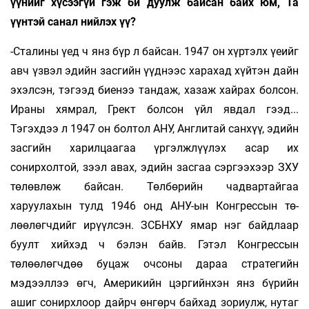
үүнийг хүсээгүй гэж би дуулж байсан байх юм, Та
үүнтэй санал нийлэх үү?
-Сталины үед ч янз бүр л байсан. 1947 он хүртэлх үеийг
авч үзвэл эдийн засгийн үүднээс харахад хүйтэн дайн
эхэлсэн, тэгээд биенээ тандаж, хазаж хайрах болсон.
Ираны хямрал, Грект болсон үйл явдал гээд...
Тэгэхдээ л 1947 он болтол АНУ, Англитай санхүү, эдийн
засгийн харилцаагаа үргэлжлүүлэх асар их
сонирхолтой, зээл авах, эдийн засгаа сэргээхээр ЗХУ
төлөвлөж байсан. Төлбөрийн чадвартайгаа
харуулахын тулд 1946 онд АНУ-ын Конгрессын тө­
лөөлөгчдийг ирүүлсэн. ЗСБНХУ ямар нэг байд­лаар
буулт хийхэд ч бэлэн байв. Гэтэл Конг­рессын
төлөөлөгчдөө буцаж очсоны да­раа стра­тегийн
мэдээллээ өгч, Америкийн цэр­гийнхэн янз бүрийн
ашиг сонирхлоор дайрч өнгөрч байхад зориулж, нутаг