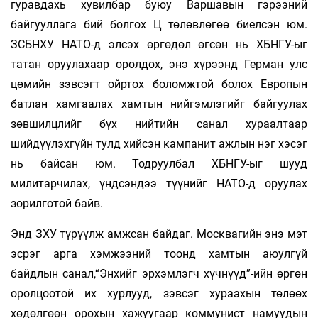
гуравдахь хувилбар буюу Варшавын гэрээний
байгууллага бий болгох Ц төлөвлөгөө биелсэн юм.
ЗСБНХУ НАТО-д элсэх өргөдөл өгсөн нь ХБНГУ-ыг
татан оруулахаар оролдох, энэ хүрээнд Герман улс
цөмийн зэвсэгт ойртох боломжтой болох Европын
батлан хамгаалах хамтын нийгэмлэгийг байгуулах
зөвшилцлийг бүх нийтийн санал хураалтаар
шийдүүлэхгүйн тулд хийсэн кампанит ажлын нэг хэсэг
нь байсан юм. Тодруулбал ХБНГУ-ыг шууд
милитарчилах, үндсэндээ түүнийг НАТО-д оруулах
зорилготой байв.
Энд ЗХУ түрүүлж амжсан байдаг. Моск­вагийн энэ мэт
эсрэг арга хэмжээний тоонд хамтын аюулгүй
байдлын санал,“Энхийг эрхэм­лэгч хүч­нүүд”-ийн өргөн
оролцоотой их хур­лууд, зэвсэг хураахын төлөөх
хөдөлгөөн орохын хажуугаар коммунист намуудын