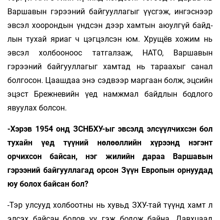
Варшавын гэрээний байгууллагыг үүсгэж, ингэснээр
эвсэл хоорондын үндсэн дээр хамтын аюулгүй байд­
лын тухай яриаг ч цэгцэлсэн юм. Хрущёв хожим нь
эвсэл холбооноос татгалзаж, НАТО, Вар­шавын
гэрээний байгууллагыг хамтад нь тараахыг санал
болгосон. Цаашдаа энэ сэдвээр маргаан болж, эцсийн
эцэст Брежневийн үед намжмал байдлын бодлого
явуулах болсон.
-Хэрэв 1954 онд ЗСНБХУ-ыг эвсэлд элсүүлчихсэн бол
тухайн үед түүний нөлөөллийн хүрээнд нэгэнт
орчихсон байсан, нэг жилийн дараа Варшавын
гэрээний байгууллагад орсон Зүүн Европын орнуудад
юу болох байсан бол?
-Тэр улсууд холбоотны нь хувьд ЗХУ-тай түүнд хамт л
элсэх байсан болов уу гэж бодож байна. Давхцаад