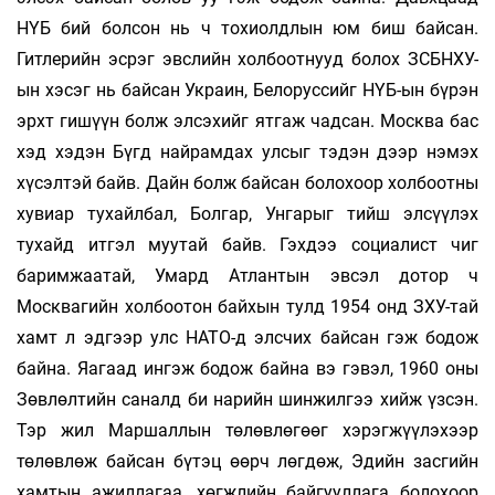
НҮБ бий болсон нь ч тохиолдлын юм биш байсан.
Гитлерийн эсрэг эвслийн холбоотнууд болох ЗСБНХУ-
ын хэсэг нь байсан Украин, Белоруссийг НҮБ-ын бүрэн
эрхт гишүүн болж элсэхийг ятгаж чадсан. Москва бас
хэд хэдэн Бүгд найрамдах улсыг тэдэн дээр нэмэх
хүсэл­тэй байв. Дайн болж байсан бо­лохоор холбоотны
хувиар тухайлбал, Болгар, Ун­гарыг тийш элсүүлэх
тухайд итгэл муутай байв. Гэхдээ социалист чиг
баримжаатай, Умард Ат­лантын эвсэл дотор ч
Москвагийн хол­боо­тон байхын тулд 1954 онд ЗХУ-тай
хамт л эд­гээр улс НАТО-д элсчих байсан гэж бодож
байна. Яагаад ингэж бодож байна вэ гэвэл, 1960 оны
Зөвлөлтийн саналд би нарийн шинжилгээ хийж үзсэн.
Тэр жил Маршаллын төлөвлөгөөг хэрэгжүүлэхээр
төлөвлөж байсан бүтэц өөрч­ лөгдөж, Эдийн засгийн
хамтын ажил­лагаа, хөгжлийн байгууллага болохоор