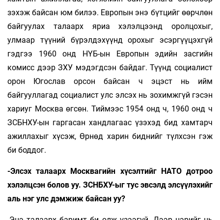
зэхэж байсан юм билээ. Европын энэ бүтцийг өөрч­лөн
байгуулах талаарх яриа хэлэлцээнд оролцохыг,
улмаар түүний бүрэлдэхүүнд орохыг эсэргүүцэхгүй
гэдгээ 1960 онд НҮБ-ын Европын эдийн засгийн
комисс дээр ЗХУ мэдэгдсэн байдаг. Түүнд социалист
орон Югослав орсон байсан ч эцэст нь ийм
байгууллагад социалист улс элсэх нь зохимжгүй гэсэн
хариуг Москва өгсөн. Тиймээс 1954 онд ч, 1960 онд ч
ЗСБНХУ-ын гаргасан хандлагаас үзэхэд бид хамтарч
ажиллахыг хүсэж, Өрнөд харин биднийг түлхсэн гэж
би боддог.
-Элсэх талаарх Москвагийн хүсэлтийг НАТО дотроо
хэлэлцсэн болов уу. ЗСНБХУ-ыг тус эвсэлд элсүүлэхийг
аль нэг улс дэмжиж байсан уу?
-Энэ талаарх баримт би олж үзээгүй. Дээр нэрийг нь