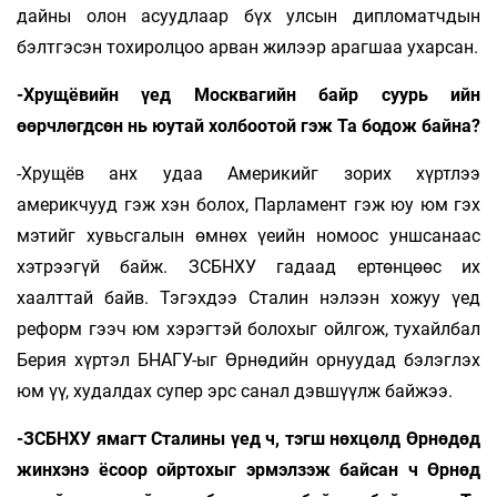
дайны олон асуудлаар бүх улсын дипломатчдын
бэлтгэсэн тохиролцоо арван жилээр арагшаа ухарсан.
-Хрущёвийн үед Москвагийн байр суурь ийн
өөрчлөгдсөн нь юутай холбоотой гэж Та бодож байна?
-Хрущёв анх удаа Америкийг зорих хүртлээ
америкчууд гэж хэн болох, Парламент гэж юу юм гэх
мэтийг хувьсгалын өмнөх үеийн номоос уншсанаас
хэтрээгүй байж. ЗСБНХУ гадаад ертөнцөөс их
хаалттай байв. Тэгэхдээ Сталин нэлээн хожуу үед
реформ гээч юм хэрэгтэй болохыг ойлгож, тухайлбал
Берия хүртэл БНАГУ-ыг Өрнөдийн орнуудад бэлэглэх
юм үү, худалдах супер эрс санал дэвшүүлж байжээ.
-ЗСБНХУ ямагт Сталины үед ч, тэгш нөхцөлд Өрнөдөд
жинхэнэ ёсоор ойртохыг эрмэлзэж байсан ч Өрнөд