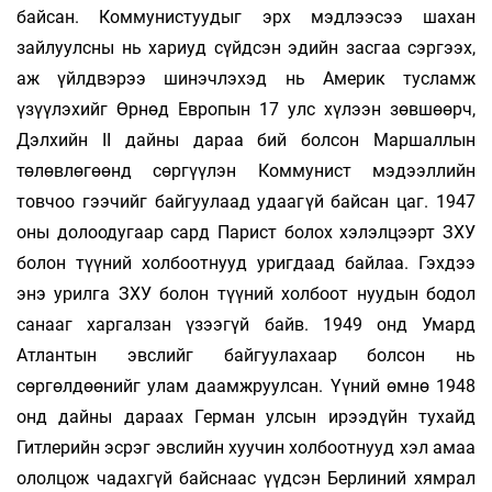
байсан. Коммунистуудыг эрх мэдлээсээ шахан
зайлуулсны нь хариуд сүйдсэн эдийн зас­гаа сэргээх,
аж үйлдвэрээ шинэчлэхэд нь Америк тусламж
үзүүлэхийг Өрнөд Европын 17 улс хүлээн зөвшөөрч,
Дэлхийн II дайны дараа бий болсон Маршаллын
төлөвлөгөөнд сөргүүлэн Коммунист мэдээллийн
товчоо гээчийг бай­гуулаад удаагүй байсан цаг. 1947
оны долоо­дугаар сард Парист болох хэлэлцээрт ЗХУ
болон түүний холбоотнууд уригдаад байлаа. Гэх­дээ
энэ урилга ЗХУ болон түүний хол­боот­­ нуудын бодол
санааг харгалзан үзээгүй байв. 1949 онд Умард
Атлантын эвслийг бай­гуулахаар болсон нь
сөргөлдөөнийг улам даамжруул­сан. Үүний өмнө 1948
онд дайны дараах Герман улсын ирээдүйн тухайд
Гитлерийн эсрэг эвслийн хуучин холбоотнууд хэл амаа
олол­цож чадахгүй байснаас үүдсэн Берлиний хямрал