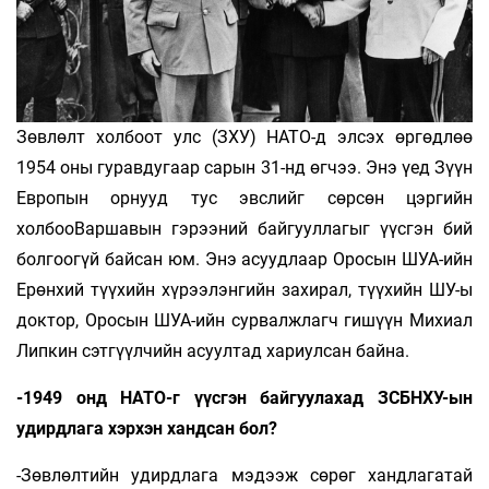
Зөвлөлт холбоот улс (ЗХУ) НАТО-д элсэх өргөдлөө
1954 оны гуравдугаар сарын 31-нд өгчээ. Энэ үед Зүүн
Европын орнууд тус эвслийг сөрсөн цэргийн
холбооВаршавын гэрээний байгууллагыг үүсгэн бий
болгоогүй байсан юм. Энэ асуудлаар Оросын ШУА-ийн
Ерөнхий түүхийн хүрээлэнгийн захирал, түүхийн ШУ-ы
доктор, Оросын ШУА-ийн сурвалжлагч гишүүн Михиал
Липкин сэтгүүлчийн асуултад хариулсан байна.
-1949 онд НАТО-г үүсгэн байгуулахад ЗСБНХУ-ын
удирдлага хэрхэн хандсан бол?
-Зөвлөлтийн удирдлага мэдээж сөрөг хандлагатай