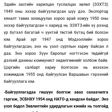
Эдийн засгийн харил­цан туслалцах зөлөл (ЭЗХТЗ)
1949 оны эхээр байгуулагдсан шүү дээ. Экспортод
хяналт та­вих зохицуулах хороо арай хожуу 1950 оны
эхээр байгуулагдсан ч хариуд нь ЭЗХТЗ-ийн хү­ рээнд
үр бүтээл багатай ч үүнтэй төстэй бүтэц бий болсон
юм. Арай эрт 1947 онд Мэдээллийн хороо
байгуулагдсан, энэ нь үзэл суртлын хариу байсан л
даа. Энэ хороо Зүүн Европыг нэгтгэсэн төдийгүй
дэлхий дахины коммунист хөдөлгөөнийг холбож байв.
Цэргийн салбарт хариу болгосон нь ихээ­хэн
хожимдож 1955 онд байгуулсан Вар­шавын гэрээний
байгууллага юм.
-Байгууллагадаа гишүүн болгож авах санаачилга
гаргаж, ЗСБНХУ 1954 онд НАТО-д хандсан байдаг. Энэ
үзэл бодол Зөвлөлтийн удирдлагын хэнийх нь толгойд