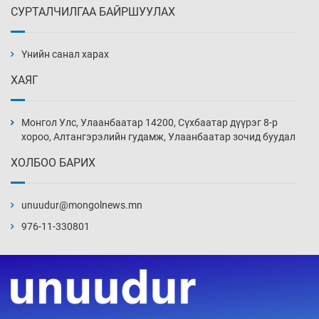
СУРТАЛЧИЛГАА БАЙРШУУЛАХ
АНУ-ын Цэргийн кибер командлалаын
ажилтнууд амиа хорлох явдал эрс
нэмэгджээ
Үнийн санал харах
Өчигдөр 13 цаг 52 мин
ХАЯГ
Монголын шигшээ Хонконгийн багийг ялж,
эхний хожлоо авлаа
Монгол Улс, Улаанбаатар 14200, Сүхбаатар дүүрэг 8-р
Өчигдөр 13 цаг 30 мин
хороо, Алтангэрэлийн гудамж, Улаанбаатар зочид буудал
ХОЛБОО БАРИХ
Техникийн өндөр үзүүлэлттэй агаарын хөлөг
худалдан авах хүсэлтээ уламжлав
unuudur@mongolnews.mn
Өчигдөр 13 цаг 00 мин
976-11-330801
“Шатахууны бус, бодлогын хомсдол
нүүрлээд байна”
Өчигдөр 12 цаг 30 мин