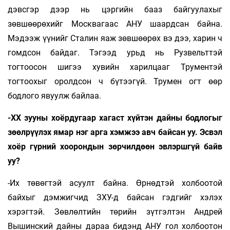
дэвсгэр дээр нь цэргийн бааз байгуулахыг
зөвшөөрөхийг Москвагаас АНУ шаардсан байна.
Мэдээж үүнийг Сталин яаж зөвшөөрөх вэ дээ, харин ч
гомдсон байдаг. Тэгээд урьд нь Рузвельттэй
тогтоосон шигээ хувийн харилцааг Трументэй
тогтоохыг оролдсон ч бүтээгүй. Трумен огт өөр
бодлого явуулж байлаа.
-ХХ зууны хоёрдугаар хагаст хүйтэн дайны бодлогыг
зөөлрүүлэх ямар нэг арга хэмжээ авч байсан уу. Эсвэл
хоёр гүрний хоорондын зөрчилдөөн эвлэршгүй байв
уу?
-Их төвөгтэй асуулт байна. Өрнөдтэй холбоо­той
байхыг дэмжигчид ЗХУ-д байсан гэдгийг хэлэх
хэрэгтэй. Зөвлөлтийн төрийн зүтгэлтэн Андрей
Вышинский дайны дараа бидэнд АНУ гол холбоотон