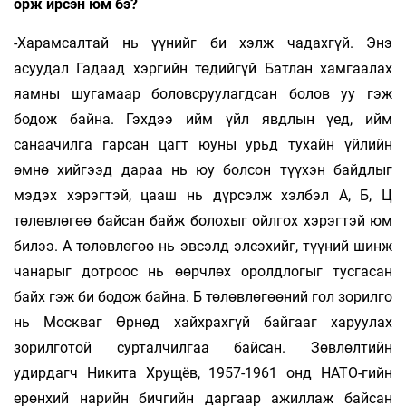
орж ирсэн юм бэ?
-Харамсалтай нь үүнийг би хэлж чадахгүй. Энэ
асуудал Гадаад хэргийн төдийгүй Батлан хамгаалах
яамны шугамаар боловсруулагдсан болов уу гэж
бодож байна. Гэхдээ ийм үйл явдлын үед, ийм
санаачилга гарсан цагт юуны урьд тухайн үйлийн
өмнө хийгээд дараа нь юу болсон түүхэн байдлыг
мэдэх хэрэгтэй, цааш нь дүрсэлж хэлбэл А, Б, Ц
төлөвлөгөө байсан байж болохыг ойлгох хэрэгтэй юм
билээ. А төлөвлөгөө нь эвсэлд элсэхийг, түүний шинж
чанарыг дотроос нь өөрчлөх оролдлогыг тусгасан
байх гэж би бодож байна. Б төлөвлөгөөний гол зорилго
нь Москваг Өрнөд хайхрахгүй байгааг харуулах
зорилготой сурталчилгаа байсан. Зөвлөлтийн
удирдагч Никита Хрущёв, 1957-1961 онд НАТО-гийн
ерөнхий нарийн бичгийн даргаар ажиллаж байсан