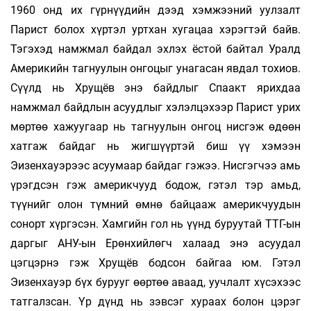
1960 онд их гүрнүүдийн дээд хэмжээний уулзалт
Парист болох хүртэл уртхан хугацаа хэрэгтэй байв.
Тэгэхэд намжмал байдал эхлэх ёстой байтал Уралд
Америкийн тагнуулын он­гоцыг унагасан явдал тохиов.
Сүүлд нь Хрущёв энэ байдлыг Спаакт ярихдаа
намжмал байд­лын асуудлыг хэлэлцэхээр Парист урих
мөртөө хажуугаар нь тагнуулын онгоц нисгэж өдөөн
хатгаж байдаг нь жигшүүртэй биш үү хэмээн
Эизенхауэрээс асуумаар байдаг гэжээ. Нисгэгчээ амь
үрэгдсэн гэж америкчууд бодож, гэтэл тэр амьд,
түүнийг олон түмний өмнө байцааж америкчуудын
сонорт хүргэсэн. Хамгийн гол нь үүнд буруутай ТТГ-ын
даргыг АНУ-ын Ерөнхийлөгч халаад энэ асуудал
цэгцэрнэ гэж Хрущёв бодсон байгаа юм. Гэтэл
Эизенхауэр бүх бурууг өөртөө аваад, уучлалт хүсэхээс
татгалзсан. Үр дүнд нь зэвсэг хураах болон цэрэг