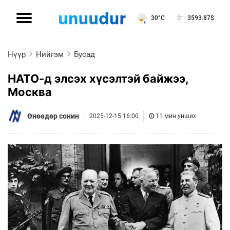
30°C
3593.87
$
Нүүр
Нийгэм
Бусад
НАТО-д элсэх хүсэлтэй байжээ,
Москва
Өнөөдөр сонин
2025-12-15 16:00
11 мин унших