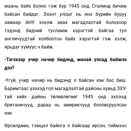
маань байх болно гэж бүр 1945 онд Сталинд бичиж
байсан байдаг. Эзэнт улсыг нь янз бүрийн буруу
замаар АНУ эзэлж авах магадлалтай болохоор
тэдэнд бидний тусламж хэрэгтэй байгаа тул
англичуудтай холбоотон байх хэрэгтэй гэж хэлж,
ярьдаг хүмүүс ч байж.
-Тэгэхээр учир начир бидэнд, манай улсад байжээ
дээ?
-Үгүй, учир начир нь бидэнд л байсан юм бас биш.
Баримтаас үзэхэд гол магадлалтай дайсны хувьд ЗХУ-
тай хийх дайны төлөвлөгөөг 1945 онд эхлээд
британичууд, дараа нь америкчууд боловсруулсан
юм.
Өрсөлдөөн, тэмцэл байнга л байсаар ирсэн, тиймээс