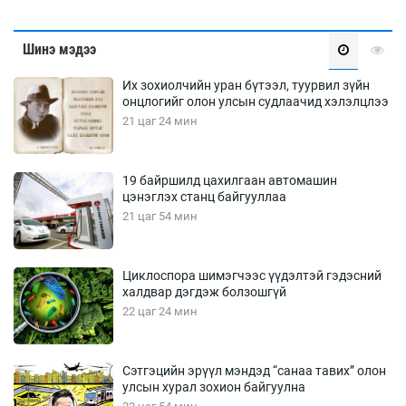
Шинэ мэдээ
Их зохиолчийн уран бүтээл, туурвил зүйн
онцлогийг олон улсын судлаачид хэлэлцлээ
21 цаг 24 мин
19 байршилд цахилгаан автомашин
цэнэглэх станц байгууллаа
21 цаг 54 мин
Циклоспора шимэгчээс үүдэлтэй гэдэсний
халдвар дэгдэж болзошгүй
22 цаг 24 мин
Сэтгэцийн эрүүл мэндэд “санаа тавих” олон
улсын хурал зохион байгуулна