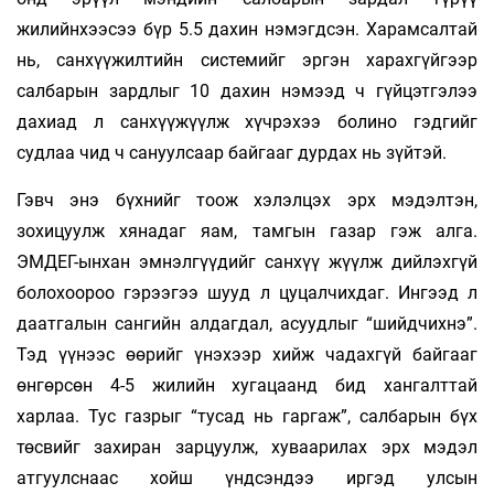
жилийнхээсээ бүр 5.5 дахин нэмэгдсэн. Харамсалтай
нь, санхүүжилтийн системийг эргэн харахгүйгээр
салбарын зардлыг 10 дахин нэмээд ч гүйцэтгэлээ
дахиад л санхүүжүүлж хүчрэхээ болино гэдгийг
судлаа­ чид ч сануулсаар байгааг дурдах нь зүйтэй.
Гэвч энэ бүхнийг тоож хэлэлцэх эрх мэдэлтэн,
зохицуулж хянадаг яам, тамгын газар гэж алга.
ЭМДЕГ-ынхан эмнэлгүүдийг санхүү­ жүүлж дийлэхгүй
болохоороо гэрээгээ шууд л цуцалчихдаг. Ингээд л
даатгалын сангийн алдагдал, асуудлыг “шийдчихнэ”.
Тэд үүнээс өөрийг үнэхээр хийж чадахгүй байгааг
өнгөрсөн 4-5 жилийн хугацаанд бид хангалттай
харлаа. Тус газрыг “тусад нь гаргаж”, салбарын бүх
төсвийг захиран зарцуулж, хуваарилах эрх мэдэл
атгуулснаас хойш үндсэндээ иргэд улсын