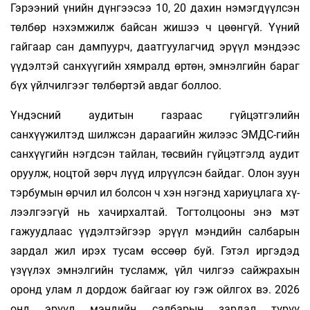
Гэрээний үнийн дүнгээсээ 10, 20 дахин нэмэгдүүлсэн
төлбөр нэхэмжилж байсан жишээ ч цөөнгүй. Үүний
гайгаар сан дампуурч, даатгуулагчид эрүүл мэндээс
үүдэлтэй санхүүгийн хямралд өртөн, эмнэлгийн бараг
бүх үйлчилгээг төлбөртэй авдаг боллоо.
Үндэсний аудитын газраас гүйцэтгэлийн
санхүүжилтэд шилжсэн дараагийн жилээс ЭМДС-гийн
санхүүгийн нэгдсэн тайлан, төсвийн гүйцэтгэлд аудит
оруулж, ноцтой зөрч­ лүүд илрүүлсэн байдаг. Олон зуун
тэрбумын өрчил ил болсон ч хэн нэгэнд хариуцлага хү­
лээл­гээгүй нь хачирхалтай. Тогтолцооны энэ мэт
гажуудлаас үүдэлтэйгээр эрүүл мэндийн салбарын
зардал жил ирэх тусам өссөөр буй. Гэтэл иргэдэд
үзүүлэх эмнэлгийн тусламж, үйл­ чилгээ сайжрахын
оронд улам л дордож байгааг юу гэж ойлгох вэ. 2026
онд эрүүл мэндийн салбарын зардал түрүү