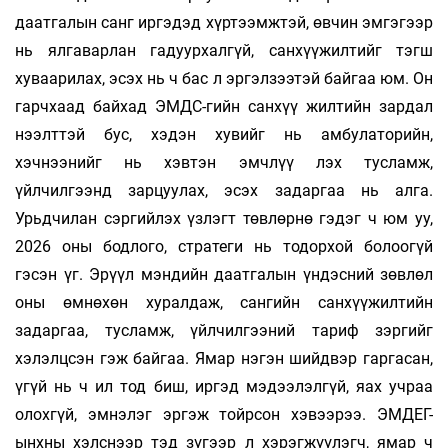
даатгалын санг иргэдэд хүртээмжтэй, өвчин эмгэгээр
нь ялгаварлан гадуурхалгүй, санхүүжилтийг тэгш
хуваарилах, эсэх нь ч бас л эргэлзээтэй байгаа юм. Он
гарчхаад байхад ЭМДС-гийн санхүү­ жилтийн зардал
нээлттэй бус, хэдэн хувийг нь амбулаторийн,
хэчнээнийг нь хэвтэн эмчлүү­ лэх тусламж,
үйлчилгээнд зарцуулах, эсэх задаргаа нь алга.
Урьдчилан сэргийлэх үзлэгт төвлөрнө гэдэг ч юм уу,
2026 оны бодлого, стратеги нь тодорхой болоогүй
гэсэн үг. Эрүүл мэндийн даатгалын үндэсний зөвлөл
оны өмнөхөн хуралдаж, сангийн санхүүжилтийн
задаргаа, тусламж, үйлчилгээний тариф зэргийг
хэлэлцсэн гэж байгаа. Ямар нэгэн шийдвэр гаргасан,
үгүй нь ч ил тод биш, иргэд мэдээлэлгүй, яах учраа
олохгүй, эмнэлэг эргэж тойрсон хэвээрээ. ЭМДЕГ-
ынхны хэлснээр тэд зүгээр л хэрэгжүүлэгч, ямар ч