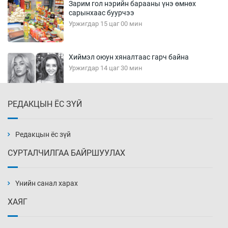
Зарим гол нэрийн барааны үнэ өмнөх
сарынхаас буурчээ
Уржигдар 15 цаг 00 мин
Хиймэл оюун хяналтаас гарч байна
Уржигдар 14 цаг 30 мин
РЕДАКЦЫН ЁС ЗҮЙ
Эмэгтэйчүүд Бээжин, эрэгтэйчүүд Японд
бэлтгэл базаахаар хилийн дээс алхлаа
Уржигдар 14 цаг 00 мин
Редакцын ёс зүй
СУРТАЛЧИЛГАА БАЙРШУУЛАХ
АНУ-ын Цэргийн кибер командлалаын
ажилтнууд амиа хорлох явдал эрс
нэмэгджээ
Үнийн санал харах
Уржигдар 13 цаг 52 мин
ХАЯГ
Монголын шигшээ Хонконгийн багийг ялж,
эхний хожлоо авлаа