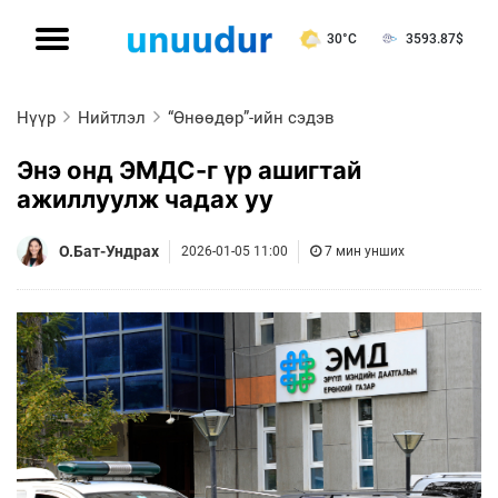
30°C
3593.87
$
Нүүр
Нийтлэл
“Өнөөдөр”-ийн сэдэв
Энэ онд ЭМДС-г үр ашигтай
ажиллуулж чадах уу
О.Бат-Ундрах
2026-01-05 11:00
7 мин унших