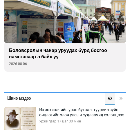
Боловсролын чанар уруудах бүрд босгоо
намсгасаар л байх уу
2026-08-06
Шинэ мэдээ
Их зохиолчийн уран бүтээл, туурвил зүйн
онцлогийг олон улсын судлаачид хэлэлцлээ
Уржигдар 17 цаг 30 мин