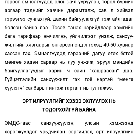
гэрээт эмнэлгүүдэд олон жил үүрүүлэн, төрөл бүрийн
аргаар тэднийг хавчин дарамталж, сав л хийвэл
гэрээгээ сунгахгүй, дахин байгуулахгүй гэж айлгадаг
болсон байна лээ. Төсөв танах нэрийдлээр хамгийн
бага тарифаар эмчилгээ, үйлчилгээг үнэлж, санхүү­
жилтийн хязгаарыг өнгөрсөн онд л гэхэд 40-50 хувиар
хассан гэх. Эмнэлгүүдэд гэрээний дагуу өгөх ёстой
мөнгөө хэдэн сараар нь луу унжиж, эрүүл мэндийн
байгууллагуудыг харин ч сайн “хашраасан” даа.
Гүйцэтгэлийн санхүүжилт гэх гоё нэртэй “мөнгө
хүүлэгч” салбарыг ингэж тартагт нь тулгажээ.
ЭРТ ИЛРҮҮЛГИЙГ ХЭЗЭЭ ЭХЛҮҮЛЭХ НЬ
ТОДОРХОЙГҮЙ БАЙНА
ЭМДС-гаас санхүүжүүлэн, улсын хэмжээнд
хэрэгжүүлдэг урьдчилан сэргийлэх, эрт илрүүлгийн