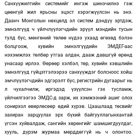
Санхүүжилтийн системийг ингэж шинэчилнэ гэж
цөөнгүй жил ярьсны эцэст хэрэгжүүлсэн нь энэ.
Даанч Монголын нөхцөлд эл систем дэндүү эртдэж,
эмнэлгүүд ч үйлчлүүлэгчдийн эрүүл мэндийн тусын
тулд бус, мөнгөний төлөө нүдээ ухаад өгөхөд бэлэн
болцгоож, хувийн эмнэлгүүдийн ЭМДЕГ-аас
нэхэмжлэх төлбөр утгаа алдан, дааж давшгүй өрөнд
унасаар ирлээ. Өөрөөр хэлбэл, төр, хувийн хэвшлийн
эмнэлгүүд гүйцэтгэлээрээ санхүүждэг болсноос хойш
эмчлүүлэгчдийн эдгэрэлт бус, регистрийн дугаарыг нь
л чухалчилж, иргэдэд үзүүлсэн гэх тусламж,
үйлчилгээгээ ЭМДС-д зарж, их хэмжээний ашиг олох
сонирхол өвөрлөсөөр өдий хүрэв. Цаашлаад төсвийг
захиран зарцуулах эрх бүхий байгууллагынхантай
үгсэн хуйвалдаж, сангийн хөрөнгийг шамшигдуулдаг,
хууль, дүрэм журмаа мөрддөггүй нь ч олонтоо.