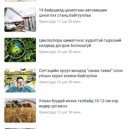
19 байршилд цахилгаан автомашин
цэнэглэх станц байгууллаа
Уржигдар 17 цаг 00 мин
Циклоспора шимэгчээс үүдэлтэй гэдэсний
халдвар дэгдэж болзошгүй
Уржигдар 16 цаг 30 мин
Сэтгэцийн эрүүл мэндэд “санаа тавих” олон
улсын хурал зохион байгуулна
Уржигдар 16 цаг 00 мин
Улаан буудай ихэнх талбайд 10-12 см-ээр
өндөр ургажээ
Уржигдар 15 цаг 30 мин