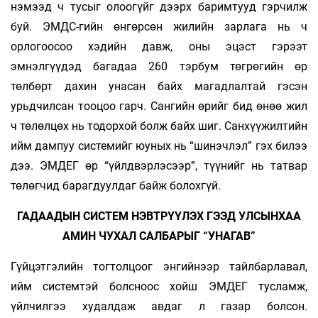
нэмээд ч тусыг олоогүйг дээрх баримтууд гэрчилж
буй. ЭМДС-гийн өнгөрсөн жилийн зарлага нь ч
орлогоосоо хэдийн давж, оны эцэст гэрээт
эмнэлгүүдэд багадаа 260 тэрбум төгрөгийн өр
төлбөрт дахин унасан байх магадлалтай гэсэн
урьдчилсан тооцоо гарч. Сангийн өрийг бид өнөө жил
ч төлөлцөх нь тодорхой болж байх шиг. Санхүүжилтийн
ийм дампуу системийг юуных нь “шинэчлэл” гэх билээ
дээ. ЭМДЕГ өр “үйлдвэрлэсээр”, түүнийг нь татвар
төлөгчид барагдуулдаг байж болохгүй.
ГАДААДЫН СИСТЕМ НЭВТРҮҮЛЭХ ГЭЭД УЛСЫНХАА
АМИН ЧУХАЛ САЛБАРЫГ “УНАГАВ”
Гүйцэтгэлийн тогтолцоог энгийнээр тайлбарлавал,
ийм системтэй болсноос хойш ЭМДЕГ тусламж,
үйлчилгээ худалдаж авдаг л газар болсон.