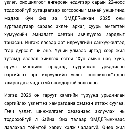
үзлэг, оношилгоог өнгөрсөн есдүгээр сарын 22-ноос
тодорхойгүй хугацаагаар зогсоосныг манай уншигчид
мэдэж буй биз ээ. ЭМДЕГ-ынхан 2025 оны
зургаадугаар сараас эхлэн архаг, суурь эмгэгтэй
хүмүүсийн эмнэлэгт хэвтэн эмчлүүлэх зардлыг
танасан. Ингэж явсаар эрт илрүүлгийн санхүүжилтэд
“гар дүрсэн” нь энэ. Үүний улмаас иргэд хоёр жил
тутамд заавал хийлгэх ёстой “Хүн амын нас, хүйс,
эрүүл мэндийн эрсдэлд суурилсан урьдчилан
сэргийлэх эрт илрүүлгийн үзлэг, оношилгоо”-ндоо
хамрагдаж чадахгүй өнөөдөртэй золголоо.
Иргэд 2026 он гаруут хамгийн түрүүнд урьдчилан
сэргийлэх үзлэгтээ хамрагдана хэмээн итгэж суугаа.
Гэвч үзлэг, шинжилгээг хэзээнээс эхлүүлэх нь
тодорхойгүй л байна. Энэ талаар ЭМДЕГ-ынхнаас
лавлахад тоймтой хариу хэлж чадаагүй. Өнөө жил