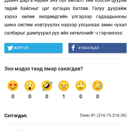
Даанч дарга нарын энэ бүх амлалт хий хоосон цуурай
төдий байсныг цаг хугацаа батлав. Галуу дуурайж
хэрээ хөлөө хөлдөөдгийн үлгэрээр гадаадынхны
шинэ систем нэвтрүүлэх нэрээр улсынхаа амин чухал
салбарыг дампуурал руу ийн хөтөлснийг ч гэрчиллээ.
ЖИРГЭХ
ХУВААЛЦАХ
Энэ мэдээ танд ямар санагдав?
0
0
0
1
0
0
Сэтгэгдэл:
Таны IP: (216.73.216.36)