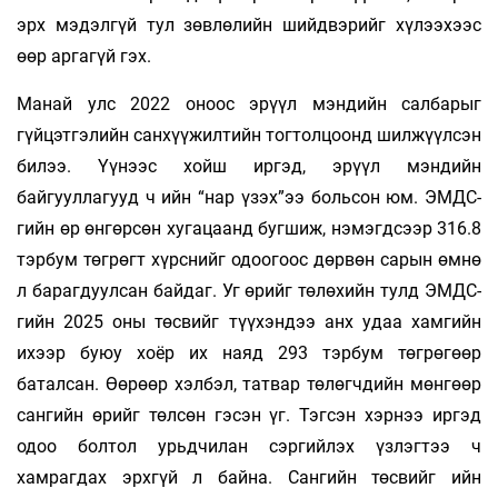
эрх мэдэлгүй тул зөвлөлийн шийдвэрийг хүлээхээс
өөр аргагүй гэх.
Манай улс 2022 оноос эрүүл мэндийн салбарыг
гүйцэтгэлийн санхүүжилтийн тогтолцоонд шилжүүлсэн
билээ. Үүнээс хойш иргэд, эрүүл мэндийн
байгууллагууд ч ийн “нар үзэх”ээ больсон юм. ЭМДС-
гийн өр өнгөрсөн хугацаанд бугшиж, нэмэгдсээр 316.8
тэрбум төгрөгт хүрснийг одоогоос дөрвөн сарын өмнө
л барагдуулсан байдаг. Уг өрийг төлөхийн тулд ЭМДС-
гийн 2025 оны төсвийг түүхэндээ анх удаа хамгийн
ихээр буюу хоёр их наяд 293 тэрбум төгрөгөөр
баталсан. Өөрөөр хэлбэл, татвар төлөгчдийн мөнгөөр
сангийн өрийг төлсөн гэсэн үг. Тэгсэн хэрнээ иргэд
одоо болтол урьдчилан сэргийлэх үзлэгтээ ч
хамрагдах эрхгүй л байна. Сангийн төсвийг ийн