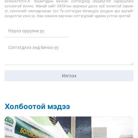
АНХААРУУЛГА: Уншигчдын бичсэн сэтгэгдэлд unuudur.mn хариуцлага
хүлээхгүй болно. Манай сайт ХХЗХ-ны журмын дагуу зүй зохисгүй зарим
үг, хэллэгийг хязгаарласан тул Та сэтгэгдэл бичихдээ бусдын эрх ашгийг
хүндэтгэн үзнэ үү. Хэм хэмжээ зөрчсөн сэтгэгдлийг админ устгах эрхтэй.
Илгээх
Холбоотой мэдээ