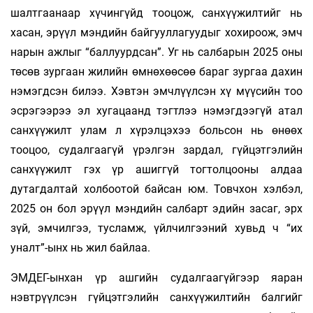
шалтгаанаар хүчингүйд тооцож, санхүүжилтийг нь
хасан, эрүүл мэндийн байгууллагуудыг хохироож, эмч
нарын ажлыг “баллуурдсан”. Уг нь салбарын 2025 оны
төсөв зургаан жилийн өмнөхөөсөө бараг зургаа дахин
нэмэгдсэн билээ. Хэвтэн эмчлүүлсэн хү­ мүүсийн тоо
эсрэгээрээ эл хугацаанд тэгтлээ нэмэгдээгүй атал
санхүүжилт улам л хүрэлцэхээ больсон нь өнөөх
тооцоо, судалгаагүй үрэлгэн зардал, гүйцэтгэлийн
санхүүжилт гэх үр ашиггүй тогтолцооны алдаа
дутагдалтай холбоотой байсан юм. Товчхон хэлбэл,
2025 он бол эрүүл мэндийн салбарт эдийн засаг, эрх
зүй, эмчилгээ, тусламж, үйлчилгээний хувьд ч “их
уналт”-ынх нь жил байлаа.
ЭМДЕГ-ынхан үр ашгийн судалгаагүйгээр яаран
нэвтрүүлсэн гүйцэтгэлийн санхүүжилтийн балгийг