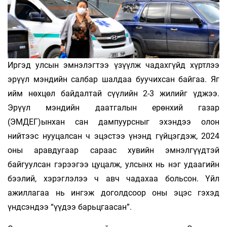
Иргэд улсын эмнэлэгтээ үзүүлж чадахгүйд хүртлээ
эрүүл мэндийн салбар шалдаа буучихсан байгаа. Яг
ийм нөхцөл байдалтай сүүлийн 2-3 жилийг үджээ.
Эрүүл мэндийн даатгалын ерөнхий газар
(ЭМДЕГ)ынхан сан дампуурсныг эхэндээ олон
нийтээс нууцалсан ч эцэстээ үнэнд гүйцэгдэж, 2024
оны аравдугаар сараас хувийн эмнэлгүүдтэй
байгуулсан гэрээгээ цуцалж, улсынх нь нэг удаагийн
бээлий, хэрэглэлээ ч авч чадахаа больсон. Үйл
ажиллагаа нь ингэж доголдсоор оны эцэс гэхэд
үндсэндээ “үүдээ барьцгаасан”.