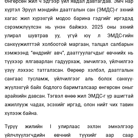
Өнгөрсөн жил ч эдгээр үйл явдал давтагдав. Эмч нар
хүртэл Эрүүл мэндийн даатгалын сан (ЭМДС)-г эхний
хагас жил хүрэхгүй модоо барина гэдгийг иргэдэд
сэрэмжлүүлсэн нь үнэн байжээ. 2025 оны эхний
улирал шувтрав уу, үгүй юү л ЭМДС-гийн
санхүүжилттэй холбоотой маргаан, талцал салбарын
хэмжээнд “өндрийг авч”, даатгуулагчдыг өвчнийх нь
түүхээр ялгаварлан гадуурхаж, эмчилгээ, үйлчилгээ
үзүү­ лэхээс татгалзсан. Өөрөөр хэлбэл, даатгалын
сангаас тусламж, үйлчилгээг аль болох санхүү­
жүүлэхгүй байх бодлого баримталсаар өнгөрсөн оныг
арайхийн давсан. Тэгвэл өнөө жил ЭМДС-г үр ашигтай
ажиллууж чадах, эсэхийг иргэд, олон нийт чих тавин
хүлээж байна.
Түрүү жилийн I улирлаас эхлэн эмнэлгээр
үйлчлүүлэгчдийн өвчний түүхийг аар саар