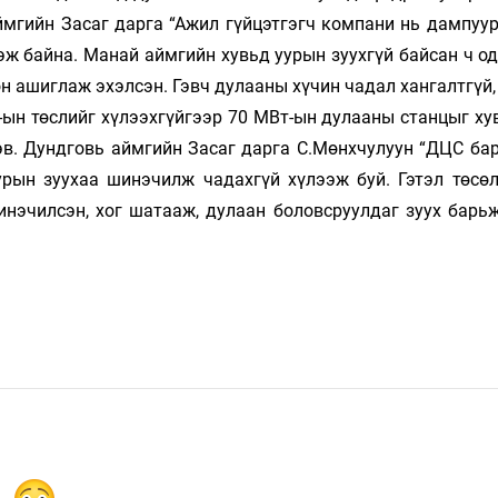
ймгийн Засаг дарга “Ажил гүй­цэтгэгч компани нь дампуур
ээж байна. Манай аймгийн хувьд уурын зуухгүй байсан ч о
лон ашиглаж эхэлсэн. Гэвч дулааны хүчин чадал хангалтгүй
ын төслийг хү­лээхгүйгээр 70 МВт-ын дулааны станцыг ху
эв. Дундговь аймгийн Засаг дарга С.Мөнхчулуун “ДЦС ба­
уурын зуухаа шинэчилж чадахгүй хүлээж буй. Гэтэл төсөл
нэчилсэн, хог шатааж, дулаан бо­ловс­руулдаг зуух барь