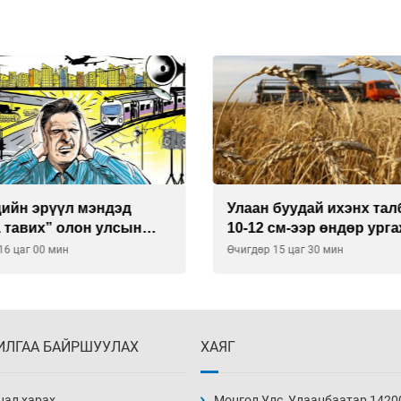
буудай ихэнх талбайд
Хиймэл оюун хяналтаас
см-ээр өндөр ургажээ
байна
15 цаг 30 мин
Өчигдөр 14 цаг 30 мин
ИЛГАА БАЙРШУУЛАХ
ХАЯГ
нал харах
Монгол Улс, Улаанбаатар 1420