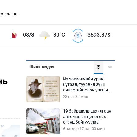
йн төлөө
08/8
30°C
3593.87
$
Соёл урлаг
Шинэ мэдээ
ой хөгжлийн зорилго -
Сонгодог урлаг
нь
Их зохиолчийн уран
Ардын урлаг
бүтээл, туурвил зүйн
онцлогийг олон улсын
Дүрслэх урлаг
судлаачид хэлэлцлээ
23 цаг 32 мин
Өв соёл
таг
Кино урлаг
19 байршилд цахилгаан
автомашин цэнэглэх
 орчин
Цирк
станц байгууллаа
ол
Өчигдөр 17 цаг 00 мин
Рок поп, хип хоп
энд