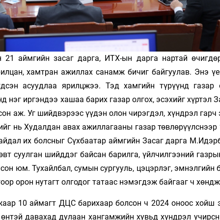
н 21 аймгийн засаг дарга, ИТХ-ын дарга нартай өчигдөр
рилцан, хамтран ажиллах санамж бичиг байгуулав. Энэ үе
гдсэн асуудлаа ярилцжээ. Тэд хамгийн түрүүнд газар 
нэг иргэндээ ха­шаа ба­рих газар олгох, эсэхийг хүр­тэл З
он аж. Уг шийд­вэрээс үүдэн олон чирэгдэл, хүнд­рэл гарч 
рийг нь Худал­дан авах ажил­ла­гааны газар төвлөрүүлснээр
байдал их болс­ныг Сүхбаатар айм­гийн Засаг дарга М.Идэр
өвт суулган шийддэг байсан барилга, үйлчилгээний газры
сон юм. Тухайлбал, су­мын сур­гууль, цэцэрлэг, эмнэлгийн 
гоор орон нутагт олгодог татаас нэмэгдэж байгааг ч хөнд­ж
жаар 10 аймагт ДЦС барихаар болсон ч 2024 оноос хойш 
г өнтэй давахад дулаан хан­гамжийн хувьд хүндрэл учирс