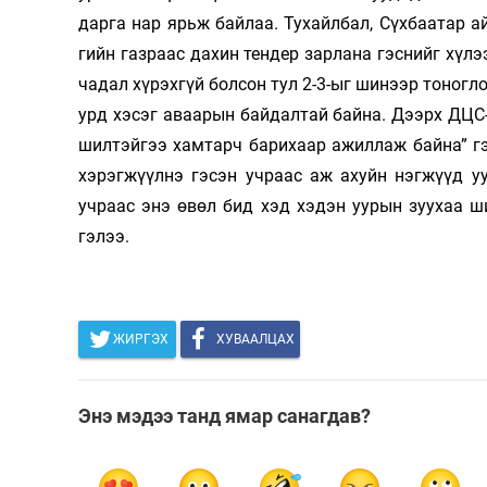
дарга нар ярьж байлаа. Тухайлбал, Сүх­баатар а
гийн газраас дахин тендер зарлана гэс­нийг хүл
чадал хү­рэхгүй болсон тул 2-3-ыг шинээр то­ног
урд хэсэг аваарын байдалтай байна. Дээрх ДЦС-
шил­тэйгээ хамтарч ба­рихаар ажил­лаж байна” г
хэ­рэгжүүлнэ гэсэн учраас аж ахуйн нэг­жүүд 
учраас энэ өвөл бид хэд хэдэн уурын зуухаа ши
гэлээ.
ЖИРГЭХ
ХУВААЛЦАХ
Энэ мэдээ танд ямар санагдав?