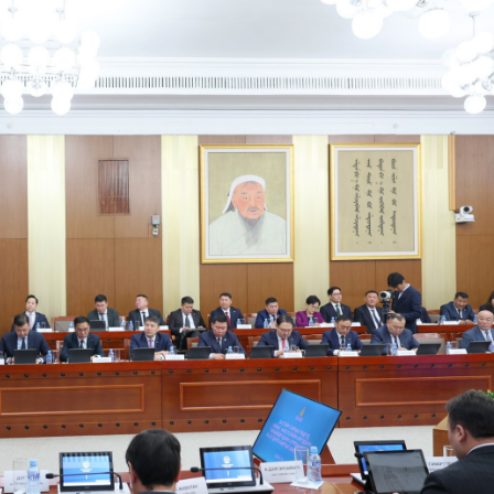
Ханш
Хэрэг з
Эрэлттэй мэдээ
Эрүүл м
Хууль ёс
Хүмүүс
Албаны 
Бусад
Life style
Ярилцл
Зөвлөгөө
Хоймор
Өнөөдрийн тухай
Уншигч-
өл