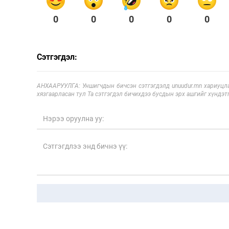
0
0
0
0
0
Сэтгэгдэл:
АНХААРУУЛГА: Уншигчдын бичсэн сэтгэгдэлд unuudur.mn хариуцла
хязгаарласан тул Та сэтгэгдэл бичихдээ бусдын эрх ашгийг хүндэтг