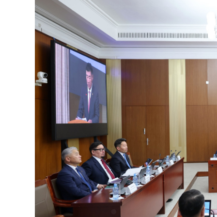
126-гийн НЭГ
Ертөнц
Спорт
Нийгэм
Бөх
Техник технологи
Сагсан бөмбөг
Шинжлэх ухаан
Хөлбөмбөг
Сонин хачин
Олимпын төрөл
Дэлхийн монгол
Тулааны спорт
Олимпын бус төр