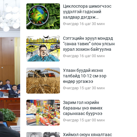
Урлагтай яриа
Циклоспора шимэгчээс
өрчил
үүдэлтэй гэдэсний
халдвар дэгдэж
энд-Эрхэм баян
болзошгүй
Өчигдөр 16 цаг 30 мин
Сэтгэцийн эрүүл мэндэд
“санаа тавих” олон улсын
хүний үг
хурал зохион байгуулна
Өчигдөр 16 цаг 00 мин
Улаан буудай ихэнх
талбайд 10-12 см-ээр
ага
Бусад
өндөр ургажээ
Өчигдөр 15 цаг 30 мин
Фото
сурвалжлагч
Видео
Зарим гол нэрийн
Инфографик
барааны үнэ өмнөх
сарынхаас буурчээ
Санал асуулга
Өчигдөр 15 цаг 00 мин
Хиймэл оюун хяналтаас