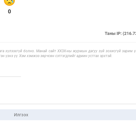
0
Таны IP: (216.7
га хүлээхгүй болно. Манай сайт ХХЗХ-ны журмын дагуу зүй зохисгүй зарим үг
эн үзнэ үү. Хэм хэмжээ зөрчсөн сэтгэгдлийг админ устгах эрхтэй.
Илгээх