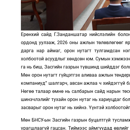
Олимп 2024
Ерөнхий сайд Г.Занданшатар нийслэ­лийн боло
ордонд уулзаж, 2026 оны ажлын төлөв­лөгөөг я
дарга нар аймаг, орон нутагт тулгамдсан нэ
холбоотой асуудлыг хөндсөн юм. Су­мын хэмжээнд 
га нь биш, Засгийн газ­рын түвшинд шийд­дэг болс
Мөн орон нутагт гүй­цэтгэх али­ваа аж­лын тенде
ком­паниуд” шалгарч, авсан ажлаа ч хий­дэг­гүй 
Нө­гөө талаар өмнө нь салбарын сайд на­рын төс
шинэчлэлийг тухайн орон нутаг нь хариуц­даг бол
зас­варыг орон нутаг нь хийнэ. Үүнтэй холбоотой
Мөн БНСУ-ын Засгийн газрын буцалт­гүй туслам
урагшлаагүй гацсан. Тиймээс айм­гуу­дад өвлий