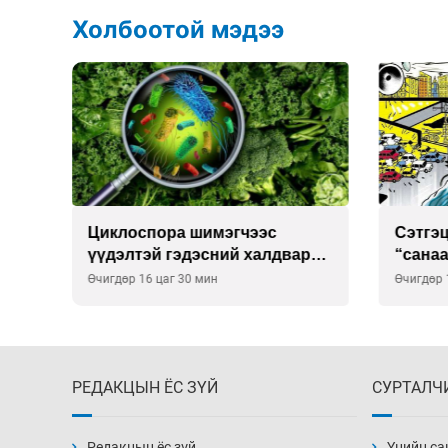
Холбоотой мэдээ
Сэтгэцийн эрүүл мэндэд
Улаан 
р
“санаа тавих” олон улсын
10-12 
хурал зохион байгуулна
Өчигдөр 16 цаг 00 мин
Өчигдөр 
РЕДАКЦЫН ЁС ЗҮЙ
СУРТАЛЧ
Редакцын ёс зүй
Үнийн са