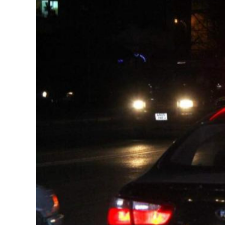
126-гийн НЭГ
Ертөнц
Спорт
Нийгэм
Бөх
Техник технологи
Сагсан бөмбөг
Шинжлэх ухаан
Хөлбөмбөг
Сонин хачин
Олимпын төрөл
Дэлхийн монгол
Тулааны спорт
Олимпын бус төр