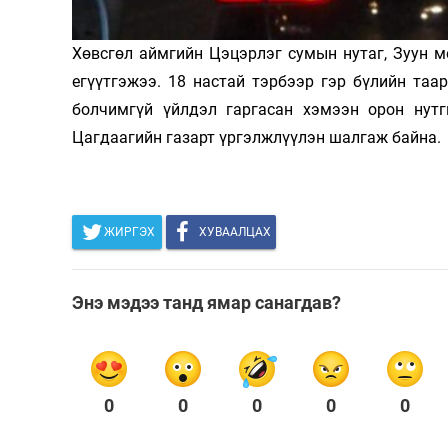
Олимп 2024
Хөвсгөл аймгийн Цэцэрлэг сумын нутаг, Зуун м
егүүтгэжээ. 18 настай тэрбээр гэр бүлийн та
болчимгүй үйлдэл гаргасан хэмээн орон нут
Цагдаагийн газарт үргэлжлүүлэн шалгаж байна.
ЖИРГЭХ
ХУВААЛЦАХ
Энэ мэдээ танд ямар санагдав?
0
0
0
0
0