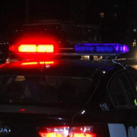
Ханш
Хэрэг з
Эрэлттэй мэдээ
Эрүүл м
Хууль ёс
Хүмүүс
Албаны 
Бусад
Life style
Ярилцл
Зөвлөгөө
Хоймор
Өнөөдрийн тухай
Уншигч-
өл