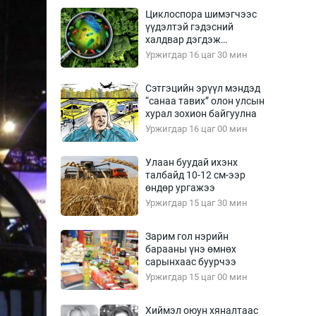
Урлагтай яриа
Циклоспора шимэгчээс
өрчил
үүдэлтэй гэдэсний
халдвар дэгдэж
энд-Эрхэм баян
болзошгүй
Уржигдар 16 цаг 30 мин
Сэтгэцийн эрүүл мэндэд
“санаа тавих” олон улсын
хүний үг
хурал зохион байгуулна
Уржигдар 16 цаг 00 мин
Улаан буудай ихэнх
талбайд 10-12 см-ээр
ага
Бусад
өндөр ургажээ
Уржигдар 15 цаг 30 мин
Фото
сурвалжлагч
Видео
Зарим гол нэрийн
Инфографик
барааны үнэ өмнөх
сарынхаас буурчээ
Санал асуулга
Уржигдар 15 цаг 00 мин
Хиймэл оюун хяналтаас