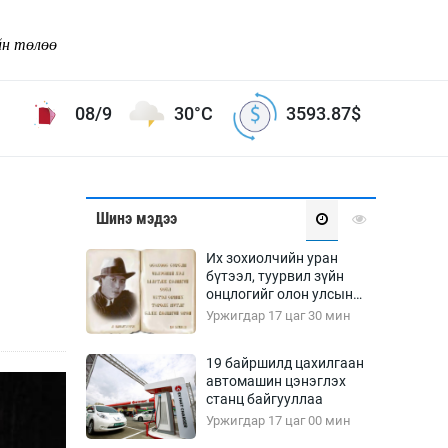
йн төлөө
08/9
30°C
3593.87
$
Соёл урлаг
Шинэ мэдээ
ой хөгжлийн зорилго -
Сонгодог урлаг
Их зохиолчийн уран
Ардын урлаг
бүтээл, туурвил зүйн
онцлогийг олон улсын
Дүрслэх урлаг
судлаачид хэлэлцлээ
Уржигдар 17 цаг 30 мин
Өв соёл
таг
Кино урлаг
19 байршилд цахилгаан
автомашин цэнэглэх
 орчин
Цирк
станц байгууллаа
ол
Уржигдар 17 цаг 00 мин
Рок поп, хип хоп
энд