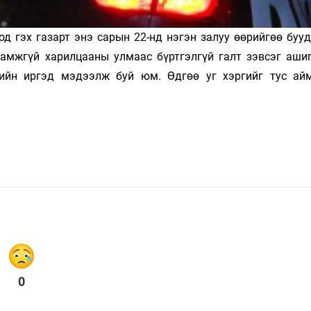
од гэх газарт энэ сарын 22-нд нэгэн залуу өөрийгөө буу
арамжгүй харилцааны улмаас бүртгэлгүй галт зэвсэг аши
гийн иргэд мэдээлж буй юм. Өдгөө уг хэргийг тус ай
0