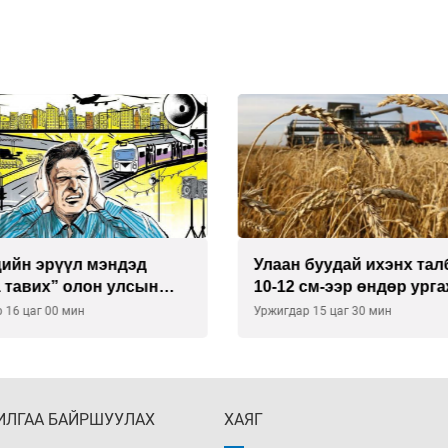
буудай ихэнх талбайд
Хиймэл оюун хяналтаас
см-ээр өндөр ургажээ
байна
 15 цаг 30 мин
Уржигдар 14 цаг 30 мин
ИЛГАА БАЙРШУУЛАХ
ХАЯГ