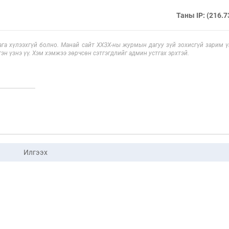
Таны IP: (216.7
га хүлээхгүй болно. Манай сайт ХХЗХ-ны журмын дагуу зүй зохисгүй зарим үг
эн үзнэ үү. Хэм хэмжээ зөрчсөн сэтгэгдлийг админ устгах эрхтэй.
Илгээх