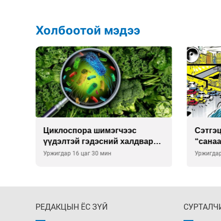
Холбоотой мэдээ
Сэтгэцийн эрүүл мэндэд
Улаан 
р
“санаа тавих” олон улсын
10-12 
хурал зохион байгуулна
Уржигдар 16 цаг 00 мин
Уржигдар
РЕДАКЦЫН ЁС ЗҮЙ
СУРТАЛЧ