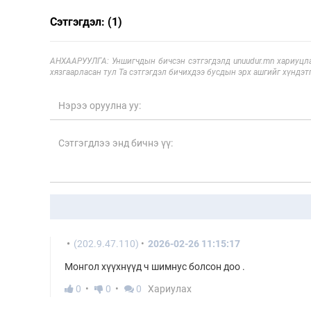
Сэтгэгдэл: (1)
АНХААРУУЛГА: Уншигчдын бичсэн сэтгэгдэлд unuudur.mn хариуцла
хязгаарласан тул Та сэтгэгдэл бичихдээ бусдын эрх ашгийг хүндэтг
(202.9.47.110)
2026-02-26 11:15:17
Монгол хүүхнүүд ч шимнус болсон доо .
0
0
0
Хариулах