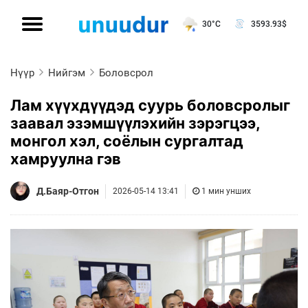
30°C
3593.93
$
Нүүр
Нийгэм
Боловсрол
Лам хүүхдүүдэд суурь боловсролыг
заавал эзэмшүүлэхийн зэрэгцээ,
монгол хэл, соёлын сургалтад
хамруулна гэв
Д.Баяр-Отгон
2026-05-14 13:41
1 мин унших