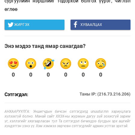
сургуулийн нэршлийг тодорхой болгох үүрэг, чиглэл
өглөө
ЖИРГЭХ
ХУВААЛЦАХ
Энэ мэдээ танд ямар санагдав?
0
0
0
0
0
0
Сэтгэгдэл:
Таны IP: (216.73.216.206)
АНХААРУУЛГА: Уншигчдын бичсэн сэтгэгдэлд unuudur.mn хариуцлага
хүлээхгүй болно. Манай сайт ХХЗХ-ны журмын дагуу зүй зохисгүй зарим
үг, хэллэгийг хязгаарласан тул Та сэтгэгдэл бичихдээ бусдын эрх ашгийг
хүндэтгэн үзнэ үү. Хэм хэмжээ зөрчсөн сэтгэгдлийг админ устгах эрхтэй.