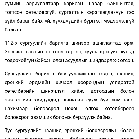
сүмийн зориулалтаар барьсан шавар байшинтай,
тогтсон хөтөлбөргүй, сургалтын хэрэглэгдэхүүн гэх
зүйл бараг байхгүй, хүүхдүүдийн бүртгэл мэдээлэлгүй
байсан.
112-р сургуулийн барилга шинээр ашиглалтад орж,
Засгийн газрын тогтоол гарган, хууль эрхзүйн хувьд
тодорхойгүй байсан олон асуудлыг шийдвэрлэж өгсөн.
Сургуулийн барилга байгууламжаас гадна, шашин,
ерөнхий эрдмийн хичээл хоорондын уялдаатай
хөтөлбөрийн шинэчлэл хийж, дотоодын болон
энэтхэгийн хийдүүдэд шавилан сууж буй лам нарт
цахимаар боловсрол нөхөн олгох хөтөлбөрөөр
боловсрол эзэмших боломж бүрдүүлж байна.
Тус сургуулийг цаашид ерөнхий боловсролын болон