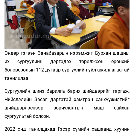
Өндөр гэгээн Занабазарын нэрэмжит Бурхан шашны
их сургуулийн дэргэдэх төрөлжсөн ерөнхий
боловсролын 112 дугаар сургуулийн үйл ажиллагаатай
танилцлаа.
Сургуулийн шинэ барилга барих шийдвэрийг гаргаж,
Нийслэлийн Засаг даргатай хамтран санхүүжилтийг
шийдвэрлэснээр зориулалтын маш сайхан
сургуультай болсон.
2022 онд танилцахад Гэсэр сүмийн хашаанд хуучин