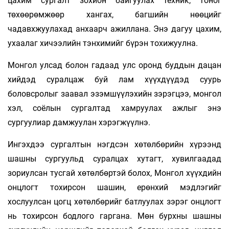
цахим сургалт зохион байгуулах техник, тоног
төхөөрөмжөөр хангах, багшийн нөөцийг
чадавхжуулахад анхаарч ажиллана. Энэ дагуу цахим,
ухаалаг хичээлийн тэнхимийг бүрэн тохижуулна.
Монгол улсад болон гадаад улс оронд буддын дацан
хийдэд суралцаж буй лам хүүхдүүдэд суурь
боловсролыг заавал эзэмшүүлэхийн зэрэгцээ, монгол
хэл, соёлын сургалтад хамруулах ажлыг энэ
сургуулиар дамжуулан хэрэгжүүлнэ.
Ингэхдээ сургалтын нэгдсэн хөтөлбөрийн хүрээнд
шашны сургуульд суралцах хутагт, хувилгаадад
зориулсан тусгай хөтөлбөртэй болох, Монгол хүүхдийн
онцлогт тохирсон шашин, ерөнхий мэдлэгийг
хослуулсан цогц хөтөлбөрийг батлуулах зэрэг онцлогт
нь тохирсон бодлого гаргана. Мөн бурхны шашны