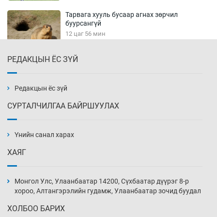
Тарвага хууль бусаар агнах зөрчил
буурсангүй
12 цаг 56 мин
РЕДАКЦЫН ЁС ЗҮЙ
Х.Улам-Өрнөх байр урагшилж, долоод
жагсжээ
13 цаг 26 мин
Редакцын ёс зүй
СУРТАЛЧИЛГАА БАЙРШУУЛАХ
Ж.Лхагвабат өсвөр үеийнхний ДАШТ-ийг
дэнсэлнэ
Үнийн санал харах
13 цаг 56 мин
ХАЯГ
Иран тэсэж үлдсэн ч удаан хугацаанд хүнд
үеийг туулна
Монгол Улс, Улаанбаатар 14200, Сүхбаатар дүүрэг 8-р
14 цаг 26 мин
хороо, Алтангэрэлийн гудамж, Улаанбаатар зочид буудал
ХОЛБОО БАРИХ