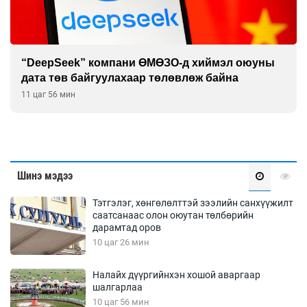
“DeepSeek” компани ӨМӨЗО-д хиймэл оюуны
дата төв байгуулахаар төлөвлөж байна
11 цаг 56 мин
Шинэ мэдээ
Тэтгэлэг, хөнгөлөлттэй зээлийн санхүүжилт
саатсанаас олон оюутан төлбөрийн
дарамтад оров
10 цаг 26 мин
Налайх дүүргийнхэн хошой аваргаар
шалгарлаа
10 цаг 56 мин