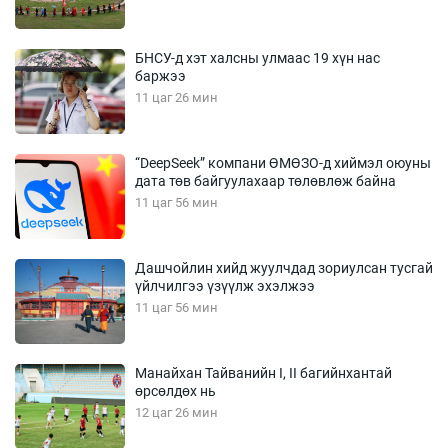
БНСУ-д хэт халсны улмаас 19 хүн нас
баржээ
11 цаг 26 мин
“DeepSeek” компани ӨМӨЗО-д хиймэл оюуны
дата төв байгуулахаар төлөвлөж байна
11 цаг 56 мин
Дашчойлин хийд жуулчдад зориулсан тусгай
үйлчилгээ үзүүлж эхэлжээ
11 цаг 56 мин
Манайхан Тайванийн I, II багийнхантай
өрсөлдөх нь
12 цаг 26 мин