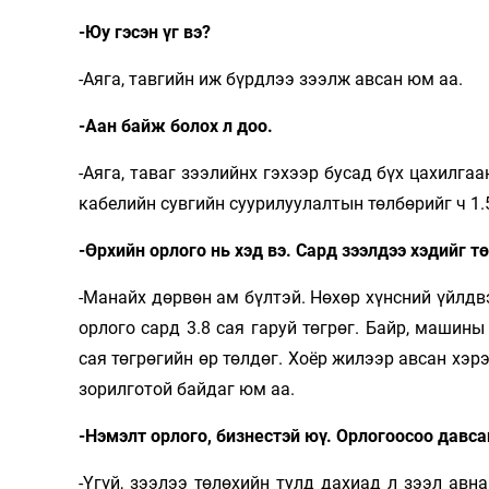
-Юу гэсэн үг вэ?
-Аяга, тавгийн иж бүрдлээ зээлж авсан юм аа.
-Аан байж болох л доо.
-Аяга, таваг зээлийнх гэхээр бусад бүх цахилгаа
кабелийн сувгийн суурилуулалтын төлбөрийг ч 1.
-Өрхийн орлого нь хэд вэ. Сард зээлдээ хэдийг т
-Манайх дөрвөн ам бүлтэй. Нөхөр хүнсний үйлдв
орлого сард 3.8 сая гаруй төгрөг. Байр, машины
сая төгрөгийн өр төлдөг. Хоёр жилээр авсан хэр
зорилготой байдаг юм аа.
-Нэмэлт орлого, бизнестэй юү. Орлогоосоо давс
-Үгүй, зээлээ төлөхийн тулд дахиад л зээл авн