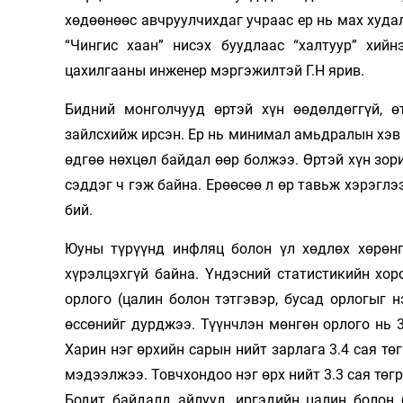
хөдөөнөөс авчруулчихдаг учраас ер нь мах худа
“Чингис хаан” нисэх буудлаас “халтуур” хий
цахилгааны инженер мэргэжилтэй Г.Н ярив.
Бидний монголчууд өртэй хүн өөдөлдөггүй, ө
зайлсхийж ирсэн. Ер нь минимал амьдралын хэв м
өдгөө нөхцөл байдал өөр болжээ. Өртэй хүн зор
сэддэг ч гэж байна. Ерөөсөө л өр тавьж хэрэглэ
бий.
Юуны түрүүнд инфляц болон үл хөдлөх хөрөнгө
хүрэлцэхгүй байна. Үндэсний статистикийн хо
орлого (цалин болон тэтгэвэр, бусад орлогыг н
өссөнийг дурджээ. Түүнчлэн мөнгөн орлого нь 3
Харин нэг өрхийн сарын нийт зарлага 3.4 сая тө
мэдээлжээ. Товчхондоо нэг өрх нийт 3.3 сая төгр
Бодит байдалд айлууд, иргэдийн цалин болон 