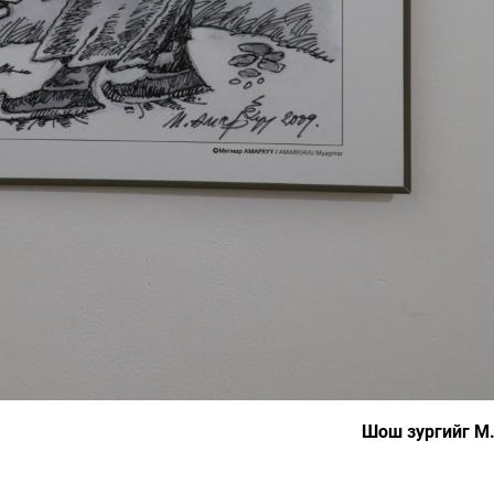
Шош зургийг М