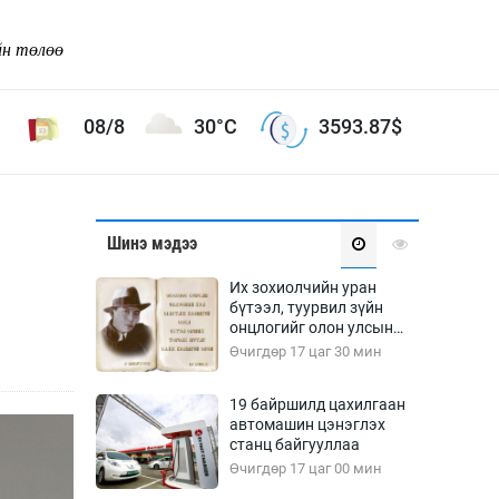
йн төлөө
08/8
30°C
3593.87
$
Соёл урлаг
Шинэ мэдээ
ой хөгжлийн зорилго -
Сонгодог урлаг
Их зохиолчийн уран
Ардын урлаг
бүтээл, туурвил зүйн
онцлогийг олон улсын
Дүрслэх урлаг
судлаачид хэлэлцлээ
Өчигдөр 17 цаг 30 мин
Өв соёл
таг
Кино урлаг
19 байршилд цахилгаан
автомашин цэнэглэх
 орчин
Цирк
станц байгууллаа
ол
Өчигдөр 17 цаг 00 мин
Рок поп, хип хоп
энд