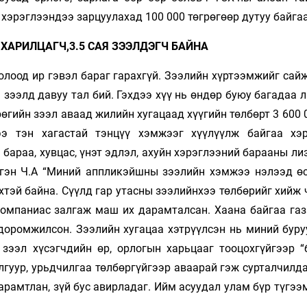
 хэрэглээндээ зарцуулахад 100 000 төгрөгөөр дутуу байга
Я ХАРИЛЦАГЧ,3.5 САЯ ЗЭЭЛДЭГЧ БАЙНА
олоод ир гэвэл бараг гарахгүй. Зээлийн хүртээмжийг сай
 зээлд давуу тал бий. Гэхдээ хүү нь өндөр буюу багадаа л
рөгийн зээл аваад жилийн хугацаад хүүгийн төлбөрт 3 600 
ээ тэн хагастай тэнцүү хэмжээг хүүлүүлж байгаа хэ
бараа, хувцас, үнэт эдлэл, ахуйн хэрэглээний барааны ли
ргэн Ч.А “Миний аппликэйшны зээлийн хэмжээ нэлээд өс
хтэй байна. Сүүлд гар утасны зээлийнхээ төлбөрийг хийж
 компаниас залгаж маш их дарамталсан. Хаана байгаа газ
 доромжилсон. Зээлийн хугацаа хэтрүүлсэн нь миний буру
 зээл хүсэгчдийн өр, орлогын харьцааг тооцохгүйгээр “
лгуур, урьдчилгаа төлбөргүйгээр аваарай гэж сурталчилд
арамтлан, зүй бус авирладаг. Ийм асуудал улам бүр түгэ