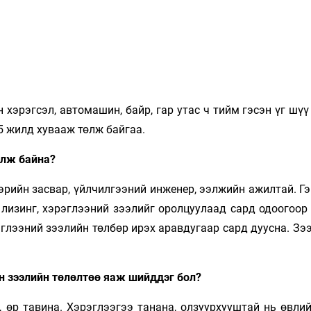
н хэрэгсэл, автомашин, байр, гар утас ч тийм гэсэн үг шүү
5 жилд хувааж төлж байгаа.
өлж байна?
эрийн засвар, үйлчилгээний инженер, ээлжийн ажилтай. Г
 лизинг, хэрэглээний зээлийг оролцуулаад сард одоогоор
эглээний зээлийн төлбөр ирэх аравдугаар сард дуусна. Зэ
ан зээлийн төлөлтөө яаж шийддэг бол?
а, өр тавина. Хэрэглээгээ танана, олзуурхууштай нь өвл