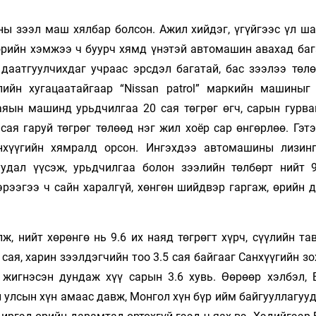
ны зээл маш хялбар болсон. Ажил хийдэг, үгүйгээс үл ша
бөрийн хэмжээ ч буурч хямд үнэтэй автомашин авахад баг
даатгуулчихдаг учраас эрсдэл багатай, бас зээлээ төлө
ийн хугацаатайгаар “Nissan patrol” маркийн машиныг
аяын машинд урьдчилгаа 20 сая төгрөг өгч, сарын гурва
сая гаруй төгрөг төлөөд нэг жил хоёр сар өнгөрлөө. Гэт
нхүүгийн хямралд орсон. Ингэхдээ автомашины лизин
уудал үүсэж, урьдчилгаа болон зээлийн төлбөрт нийт 
эрээгээ ч сайн харалгүй, хөнгөн шийдвэр гаргаж, өрийн 
, нийт хөрөнгө нь 9.6 их наяд төгрөгт хүрч, сүүлийн та
 сая, харин зээлдэгчийн тоо 3.5 сая байгааг Санхүүгийн з
жигнэсэн дундаж хүү сарын 3.6 хувь. Өөрөөр хэлбэл, 
 улсын хүн амаас давж, Монгол хүн бүр ийм байгууллагуу