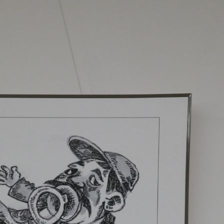
Ханш
Хэрэг з
Эрэлттэй мэдээ
Эрүүл м
Хууль ёс
Хүмүүс
Албаны 
Бусад
Life style
Ярилцл
Зөвлөгөө
Хоймор
Өнөөдрийн тухай
Уншигч-
өл