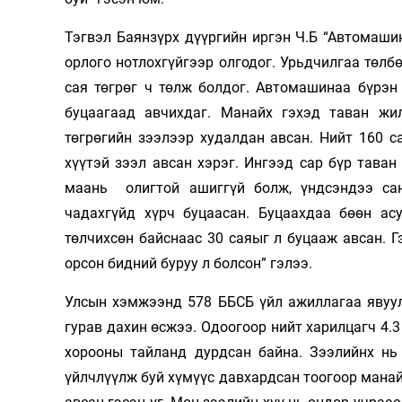
Тэгвэл Баянзүрх дүүргийн иргэн Ч.Б “Автомаши
орлого нотлохгүйгээр олгодог. Урьдчилгаа төл
сая төгрөг ч төлж болдог. Автомашинаа бүрэн 
буцаагаад авчихдаг. Манайх гэхэд таван жил
төгрөгийн зээлээр худалдан авсан. Нийт 160 с
хүүтэй зээл авсан хэрэг. Ингээд сар бүр таван 
маань олигтой ашиггүй болж, үндсэндээ са
чадахгүйд хүрч буцаасан. Буцаахдаа бөөн ас
төлчихсөн байснаас 30 саяыг л буцааж авсан. Г
орсон бидний буруу л болсон” гэлээ.
Улсын хэмжээнд 578 ББСБ үйл ажиллагаа явуулж
гурав дахин өсжээ. Одоогоор нийт харилцагч 4.3
хорооны тайланд дурдсан байна. Зээлийнх нь 
үйлчлүүлж буй хүмүүс давхардсан тоогоор манай