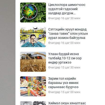
Урлагтай яриа
Циклоспора шимэгчээс
өрчил
үүдэлтэй гэдэсний
халдвар дэгдэж
энд-Эрхэм баян
болзошгүй
Өчигдөр 16 цаг 30 мин
Сэтгэцийн эрүүл мэндэд
“санаа тавих” олон улсын
хүний үг
хурал зохион байгуулна
Өчигдөр 16 цаг 00 мин
Улаан буудай ихэнх
талбайд 10-12 см-ээр
ага
Бусад
өндөр ургажээ
Өчигдөр 15 цаг 30 мин
Фото
сурвалжлагч
Видео
Зарим гол нэрийн
Инфографик
барааны үнэ өмнөх
сарынхаас буурчээ
Санал асуулга
Өчигдөр 15 цаг 00 мин
Хиймэл оюун хяналтаас