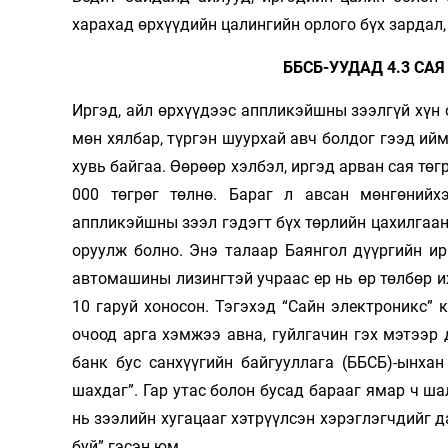
харахад өрхүүдийн цалингийн орлого бүх зардал,
ББСБ-УУДАД 4.3 СА
Иргэд, айл өрхүүдээс аппликэйшны зээлгүй хүн 
мөн хялбар, түргэн шуурхай авч болдог гээд ийм
хувь байгаа. Өөрөөр хэлбэл, иргэд арван сая төг
000 төгрөг төлнө. Бараг л авсан мөнгөнийх
аппликэйшны зээл гэдэгт бүх төрлийн цахилгаан 
оруулж болно. Энэ талаар Баянгол дүүргийн и
автомашины лизингтэй учраас ер нь өр төлбөр и
10 гаруй хоносон. Тэгэхэд “Сайн электроникс”
очоод арга хэмжээ авна, гуйлгачин гэх мэтээр
банк бус санхүүгийн байгууллага (ББСБ)-ынхан
шахдаг”. Гар утас болон бусад барааг ямар ч ша
нь зээлийн хугацааг хэтрүүлсэн хэрэглэгчдийг д
буй” гэсэн юм.