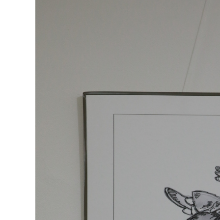
126-гийн НЭГ
Ертөнц
Спорт
Нийгэм
Бөх
Техник технологи
Сагсан бөмбөг
Шинжлэх ухаан
Хөлбөмбөг
Сонин хачин
Олимпын төрөл
Дэлхийн монгол
Тулааны спорт
Олимпын бус төр