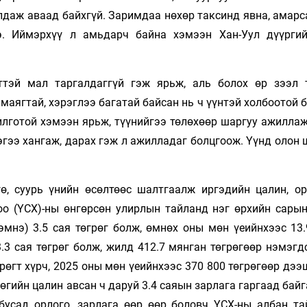
лдаж аваад байхгүй. Заримдаа нөхөр таксинд явна, амарс
нэ. Иймэрхүү л амьдарч байна хэмээн Хан-Уул дүүргий
ттэй мал таргалдаггүй гэж ярьж, аль болох өр зээл 
аягтай, хэрэглээ багатай байсан нь ч үүнтэй холбоотой б
илготой хэмээн ярьж, түүнийгээ төлөхөөр шаргуу ажиллаж
эгээ хангаж, дарах гэж л ажилладаг болцгоож. Үүнд олон
, суурь үнийн өсөлтөөс шалтгаалж иргэдийн цалин, ор
роо (ҮСХ)-ны өнгөрсөн улирлын тайланд нэг өрхийн сары
эмнэ) 3.5 сая төгрөг болж, өмнөх оны мөн үеийнхээс 13.
.3 сая төгрөг болж, жилд 412.7 мянган төгрөгөөр нэмэгд
грөгт хүрч, 2025 оны мөн үеийнхээс 370 800 төгрөгөөр дэ
өгийн цалин авсан ч даруй 3.4 саяын зарлага гаргаад байг
бусад орлого, зарлага өөр өөр боловч ҮСХ-ны албан та