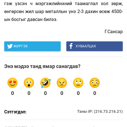
гэж үзсэн ч мэргэжлийнхний таамаглал хол зөрж,
өнгөрсөн жил шар металлын үнэ 2-3 дахин өсөж 4500-
ын босгыг давсан билээ.
Г.Сансар
ЖИРГЭХ
ХУВААЛЦАХ
Энэ мэдээ танд ямар санагдав?
0
0
0
0
0
0
Сэтгэгдэл:
Таны IP: (216.73.216.21)