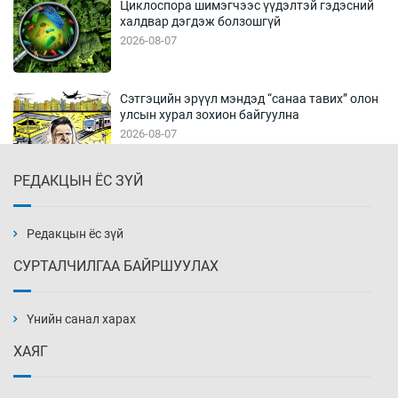
Циклоспора шимэгчээс үүдэлтэй гэдэсний
халдвар дэгдэж болзошгүй
2026-08-07
Сэтгэцийн эрүүл мэндэд “санаа тавих” олон
улсын хурал зохион байгуулна
2026-08-07
РЕДАКЦЫН ЁС ЗҮЙ
Улаан буудай ихэнх талбайд 10-12 см-ээр
өндөр ургажээ
2026-08-07
Редакцын ёс зүй
СУРТАЛЧИЛГАА БАЙРШУУЛАХ
Зарим гол нэрийн барааны үнэ өмнөх
сарынхаас буурчээ
Үнийн санал харах
2026-08-07
ХАЯГ
Хиймэл оюун хяналтаас гарч байна
2026-08-07