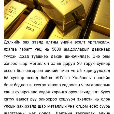
Дэлхийн зах зээлд алтны үнийн өсөлт үргэлжилж,
лхагва гарагт унц нь 5600 ам.долларыг давснаар
түүхэн дээд түвшнээ дахин шинэчиллээ. Энэ оны
эхнээс шар металлын ханш даруй 20 гаруй хувиар
өссөн бол өнгөрсөн жилийн мөн үетэй харьцуулахад
65 хувиар өсөөд байна. АНУ-ын Холбооны нөөцийн
банк бодлогын хүүгээ хэвээр үлдээсэн ч ам.долларын
ханш суларснаас үүдэн хөрөнгө оруулагчид алт буюу
хатуу валют руу олноороо хошуурч эхэлсэн нь олон
улсын зах зээлд шар металлын үнэ огцом өсөх суурь
шалтгааны нэг болов. Дэлхийн тэргүүлэх эдийн