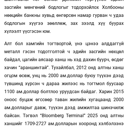
засгийн мөнгөний бодлогыг тодорхойлох Холбооны
нөөцийн банкны хувьд өнгөрсөн намар гурван ч удаа
бодлогын хүүгээ зөөллөж, зах зээлд хүү буурах
хүлээлт үүсгэсэн юм.
Алт бол хамгийн тогтвортой, үнэ цэнээ алддаггүй
металл гэсэн тодотголтой ч эдийн засгийн нөхцөл
байдал, цагийн аясаар ханш нь хэд дахин буурч, өсдөг
хачин “араншинтай”. Тухайлбал, 2012 онд алтны ханш
огцом өсөж, унц нь 2000 ам.доллар буюу түүхэн дээд
түвшинд хүрсэн ч дараа жилээс нь тогтмол буусаар
1100 ам.доллар болтлоо уруудсан байдаг. Харин 2015
оноос буцаж өгссөөр таван жилийн хугацаанд 2000
ам.долларыг давж, түүхэн дээд амжилтаа шинэчилж
байсан. Тэгвэл “Bloomberg Terminal” 2025 онд алтны
ханшийг 1709-2727 ам.долларын хооронд хэлбэлзэнэ