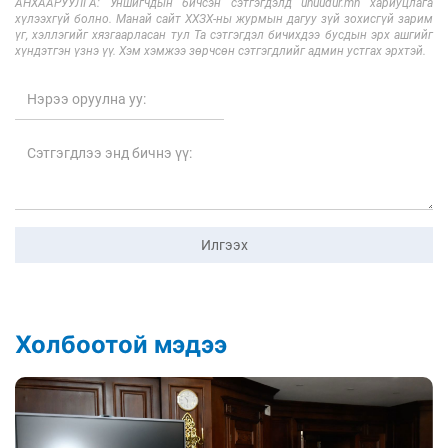
АНХААРУУЛГА: Уншигчдын бичсэн сэтгэгдэлд unuudur.mn хариуцлага
хүлээхгүй болно. Манай сайт ХХЗХ-ны журмын дагуу зүй зохисгүй зарим
үг, хэллэгийг хязгаарласан тул Та сэтгэгдэл бичихдээ бусдын эрх ашгийг
хүндэтгэн үзнэ үү. Хэм хэмжээ зөрчсөн сэтгэгдлийг админ устгах эрхтэй.
Илгээх
Холбоотой мэдээ