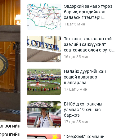
Урлагтай яриа
Эвдэрхий замаар түрээ
өрчил
барьж, иргэдийнхээ
халаасыг тэмтэрч
энд-Эрхэм баян
эхэллээ
1 цаг 5 мин
Тэтгэлэг, хөнгөлөлттэй
зээлийн санхүүжилт
хүний үг
саатсанаас олон оюутан
төлбөрийн дарамтад
16 цаг 35 мин
оров
Налайх дүүргийнхэн
хошой аваргаар
ага
Бусад
шалгарлаа
17 цаг 5 мин
Фото
сурвалжлагч
Видео
БНСУ-д хэт халсны
Инфографик
улмаас 19 хүн нас
баржээ
Санал асуулга
17 цаг 35 мин
өгрөгийн
өрөнгийн
“DeepSeek” компани