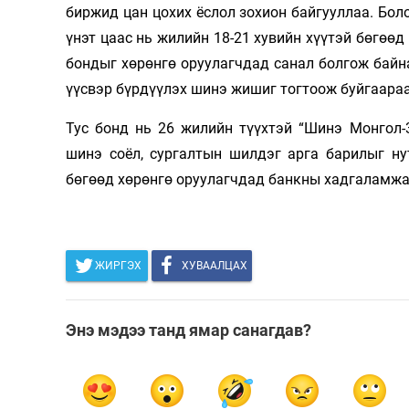
биржид цан цохих ёслол зохион байгууллаа. Бол
Олимп 2024
үнэт цаас нь жилийн 18-21 хувийн хүүтэй бөгөөд
бондыг хөрөнгө оруулагчдад санал болгож байна
үүсвэр бүрдүүлэх шинэ жишиг тогтоож буйгаара
Тус бонд нь 26 жилийн түүхтэй “Шинэ Монгол-
шинэ соёл, сургалтын шилдэг арга барилыг ну
бөгөөд хөрөнгө оруулагчдад банкны хадгаламжа
ЖИРГЭХ
ХУВААЛЦАХ
Энэ мэдээ танд ямар санагдав?