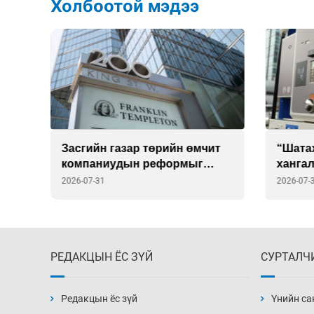
Холбоотой мэдээ
т
“Шатахууны нөөц
16 ор
хангалттай” гэж гүрийсэн төр
өвчин
эцэстээ үнэнд гүйцэгдэв
шинэ с
2026-07-31
2026-07-
РЕДАКЦЫН ЁС ЗҮЙ
СУРТАЛЧ
Редакцын ёс зүй
Үнийн са