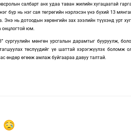
овсролын салбарт анх удаа таван жилийн хугацаатай гарг
 нэг бүр нь нэг сая төгрөгийн нэрлэсэн үнэ бүхий 13 мянг
. Энэ нь дотоодын хөрөнгийн зах зээлийн түүхэнд урт ху
а онцлогтой юм.
3” сургуулийн мөнгөн урсгалын дарамтыг бууруулж, бол
тагшуулах төслүүдийг үе шаттай хэрэгжүүлэх боломж о
ас өндөр өгөөж амлаж буйгаараа давуу талтай.