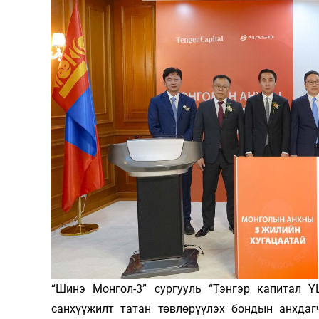
126-гийн НЭГ
Ертөнц
Спорт
Нийгэм
Бөх
Техник технологи
Сагсан бөмбөг
Шинжлэх ухаан
Хөлбөмбөг
Сонин хачин
Олимпын төрөл
“Шинэ Монгол-3” сургууль “Тэнгэр капитал 
Дэлхийн монгол
Тулааны спорт
санхүүжилт татан төвлөрүүлэх бондын анхдаг
Олимпын бус төр