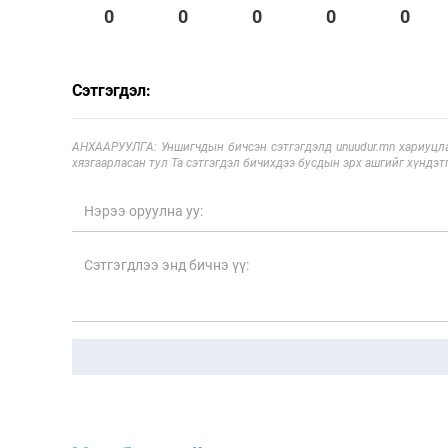
0
0
0
0
0
Сэтгэгдэл:
АНХААРУУЛГА: Уншигчдын бичсэн сэтгэгдэлд unuudur.mn хариуцла
хязгаарласан тул Та сэтгэгдэл бичихдээ бусдын эрх ашгийг хүндэтг