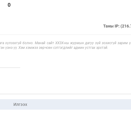
0
Таны IP: (216.
га хүлээхгүй болно. Манай сайт ХХЗХ-ны журмын дагуу зүй зохисгүй зарим үг
эн үзнэ үү. Хэм хэмжээ зөрчсөн сэтгэгдлийг админ устгах эрхтэй.
Илгээх