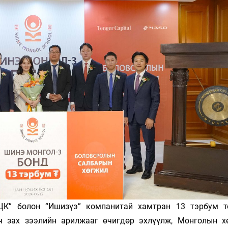
Ханш
Хэрэг з
Эрэлттэй мэдээ
Эрүүл м
Хууль ёс
Хүмүүс
Албаны 
Бусад
Life style
Ярилцл
Зөвлөгөө
Хоймор
Өнөөдрийн тухай
Уншигч-
ҮЦК” болон “Ишизүэ” компанитай хамтран 13 тэрбум т
ч зах зээлийн арилжааг өчигдөр эхлүүлж, Монголын х
өл