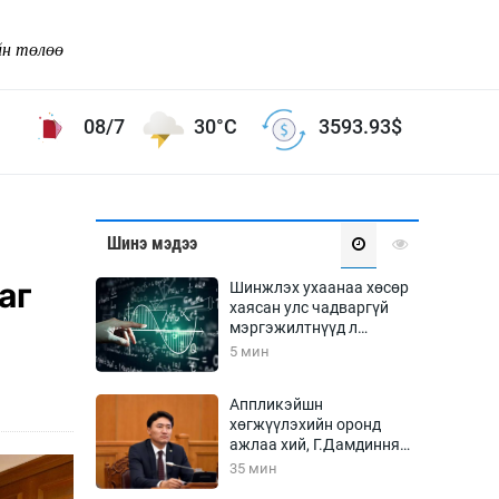
йн төлөө
08/7
30°C
3593.93
$
Соёл урлаг
Шинэ мэдээ
ой хөгжлийн зорилго -
Сонгодог урлаг
аг
Шинжлэх ухаанаа хөсөр
Ардын урлаг
хаясан улс чадваргүй
мэргэжилтнүүд л
Дүрслэх урлаг
“үйлдвэрлэдэг”
5 мин
Өв соёл
таг
Кино урлаг
Аппликэйшн
хөгжүүлэхийн оронд
 орчин
Цирк
ажлаа хий, Г.Дамдинням
ол
сайд аа
35 мин
Рок поп, хип хоп
энд