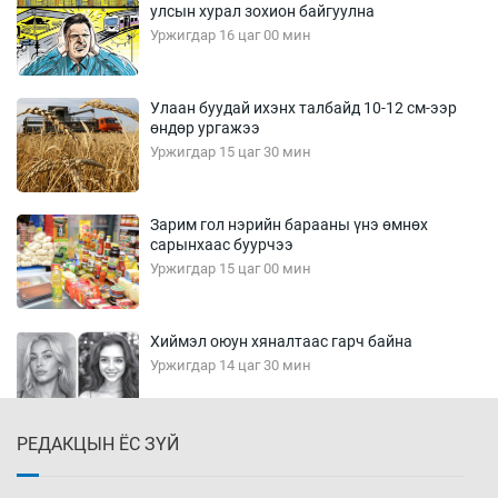
улсын хурал зохион байгуулна
Уржигдар 16 цаг 00 мин
Улаан буудай ихэнх талбайд 10-12 см-ээр
өндөр ургажээ
Уржигдар 15 цаг 30 мин
Зарим гол нэрийн барааны үнэ өмнөх
сарынхаас буурчээ
Уржигдар 15 цаг 00 мин
Хиймэл оюун хяналтаас гарч байна
Уржигдар 14 цаг 30 мин
РЕДАКЦЫН ЁС ЗҮЙ
Эмэгтэйчүүд Бээжин, эрэгтэйчүүд Японд
бэлтгэл базаахаар хилийн дээс алхлаа