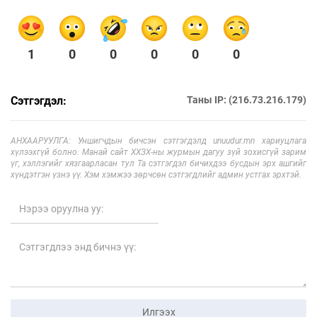
1
0
0
0
0
0
Сэтгэгдэл:
Таны IP: (216.73.216.179)
АНХААРУУЛГА: Уншигчдын бичсэн сэтгэгдэлд unuudur.mn хариуцлага
хүлээхгүй болно. Манай сайт ХХЗХ-ны журмын дагуу зүй зохисгүй зарим
үг, хэллэгийг хязгаарласан тул Та сэтгэгдэл бичихдээ бусдын эрх ашгийг
хүндэтгэн үзнэ үү. Хэм хэмжээ зөрчсөн сэтгэгдлийг админ устгах эрхтэй.
Илгээх