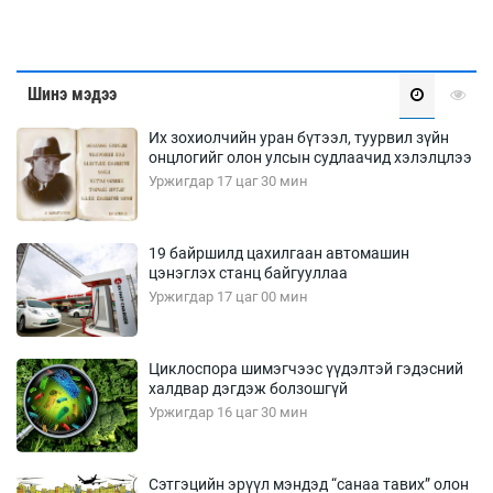
Шинэ мэдээ
Их зохиолчийн уран бүтээл, туурвил зүйн
онцлогийг олон улсын судлаачид хэлэлцлээ
Уржигдар 17 цаг 30 мин
19 байршилд цахилгаан автомашин
цэнэглэх станц байгууллаа
Уржигдар 17 цаг 00 мин
Циклоспора шимэгчээс үүдэлтэй гэдэсний
халдвар дэгдэж болзошгүй
Уржигдар 16 цаг 30 мин
Сэтгэцийн эрүүл мэндэд “санаа тавих” олон