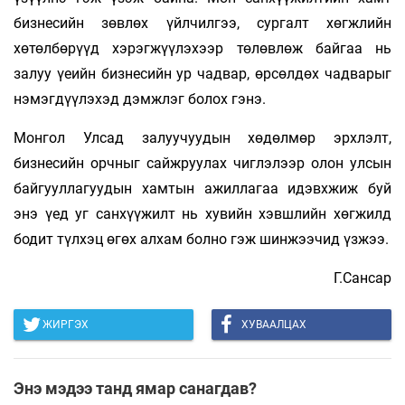
бизнесийн зөвлөх үйлчилгээ, сургалт хөгжлийн
хөтөлбөрүүд хэрэгжүүлэхээр төлөвлөж байгаа нь
залуу үеийн бизнесийн ур чадвар, өрсөлдөх чадварыг
нэмэгдүүлэхэд дэмжлэг болох гэнэ.
Монгол Улсад залуучуудын хөдөлмөр эрхлэлт,
бизнесийн орчныг сайжруулах чиглэлээр олон улсын
байгууллагуудын хамтын ажиллагаа идэвхжиж буй
энэ үед уг санхүүжилт нь хувийн хэвшлийн хөгжилд
бодит түлхэц өгөх алхам болно гэж шинжээчид үзжээ.
Г.Сансар
ЖИРГЭХ
ХУВААЛЦАХ
Энэ мэдээ танд ямар санагдав?