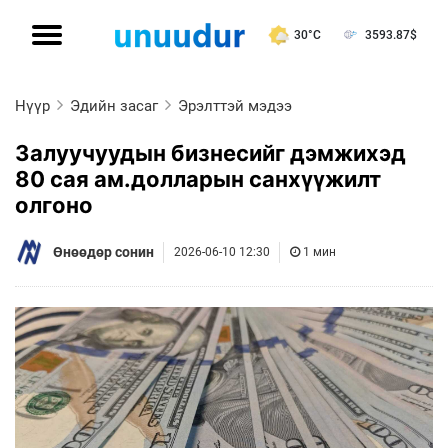
30°C
3593.87
$
Нүүр
Эдийн засаг
Эрэлттэй мэдээ
Залуучуудын бизнесийг дэмжихэд
80 сая ам.долларын санхүүжилт
олгоно
Өнөөдөр сонин
2026-06-10 12:30
1 мин