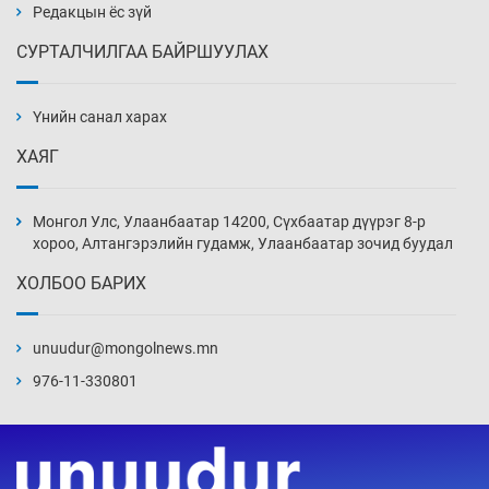
Уржигдар 14 цаг 00 мин
Редакцын ёс зүй
СУРТАЛЧИЛГАА БАЙРШУУЛАХ
АНУ-ын Цэргийн кибер командлалаын
ажилтнууд амиа хорлох явдал эрс
нэмэгджээ
Үнийн санал харах
Уржигдар 13 цаг 52 мин
ХАЯГ
Монголын шигшээ Хонконгийн багийг ялж,
эхний хожлоо авлаа
Монгол Улс, Улаанбаатар 14200, Сүхбаатар дүүрэг 8-р
Уржигдар 13 цаг 30 мин
хороо, Алтангэрэлийн гудамж, Улаанбаатар зочид буудал
ХОЛБОО БАРИХ
Техникийн өндөр үзүүлэлттэй агаарын хөлөг
худалдан авах хүсэлтээ уламжлав
unuudur@mongolnews.mn
Уржигдар 13 цаг 00 мин
976-11-330801
“Шатахууны бус, бодлогын хомсдол
нүүрлээд байна”
Уржигдар 12 цаг 30 мин