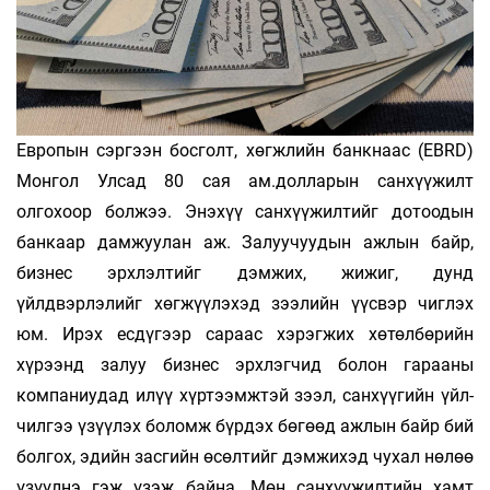
Европын сэргээн босголт, хөгжлийн банкнаас (EBRD)
Монгол Улсад 80 сая ам.долларын санхүүжилт
олгохоор болжээ. Энэхүү санхүүжилтийг дотоодын
банкаар дамжуулан аж. Залуу­чуудын ажлын байр,
бизнес эрхлэлтийг дэмжих, жижиг, дунд
үйлдвэрлэлийг хөгжүүлэхэд зээлийн үүсвэр чиглэх
юм. Ирэх есдүгээр сараас хэрэгжих хөтөлбөрийн
хүрээнд залуу бизнес эрхлэгчид болон гарааны
компаниудад илүү хүртээмжтэй зээл, санхүүгийн үйл­
чилгээ үзүүлэх боломж бүрдэх бөгөөд ажлын байр бий
болгох, эдийн засгийн өсөлтийг дэмжихэд чухал нөлөө
үзүүлнэ гэж үзэж байна. Мөн санхүүжилтийн хамт