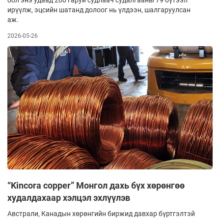
ирүүлж, эцсийн шатанд долоог нь үлдээн, шалгаруулсан
аж.
2026-05-26
“Kincora copper” Монгол дахь бүх хөрөнгөө
худалдахаар хэлцэл эхлүүлэв
Австрали, Канадын хөрөнгийн биржид давхар бүртгэлтэй