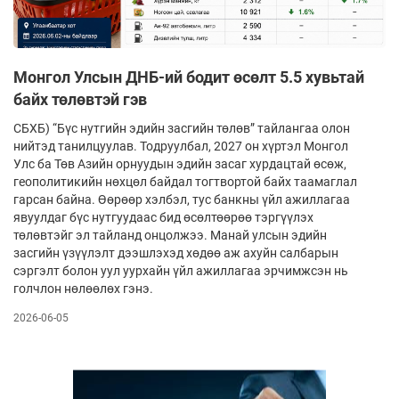
Монгол Улсын ДНБ-ий бодит өсөлт 5.5 хувьтай
байх төлөвтэй гэв
СБХБ) “Бүс нутгийн эдийн засгийн төлөв” тай­лангаа олон
нийтэд танилцуулав. Тодруулбал, 2027 он хүртэл Монгол
Улс ба Төв Азийн орнуудын эдийн засаг хурдацтай өсөж,
геополитикийн нөхцөл байдал тогтвортой байх таамаглал
гарсан байна. Өөрөөр хэлбэл, тус банкны үйл ажиллагаа
явуулдаг бүс нутгуудаас бид өсөлтөөрөө тэргүүлэх
төлөвтэйг эл тайланд онцолжээ. Манай улсын эдийн
засгийн үзүүлэлт дээшлэхэд хөдөө аж ахуйн салбарын
сэргэлт болон уул уурхайн үйл ажиллагаа эрчимжсэн нь
голчлон нөлөөлөх гэнэ.
2026-06-05