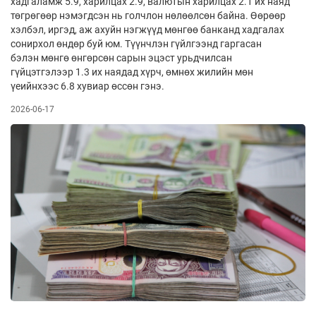
хадгаламж 5.9, харилцах 2.9, валютын харилцах 2.1 их наяд
төгрөгөөр нэмэгдсэн нь голчлон нөлөөлсөн байна. Өөрөөр
хэлбэл, иргэд, аж ахуйн нэгжүүд мөнгөө банканд хадгалах
сонирхол өндөр буй юм. Түүнчлэн гүйлгээнд гаргасан
бэлэн мөнгө өнгөрсөн сарын эцэст урьдчилсан
гүйцэтгэлээр 1.3 их наядад хүрч, өмнөх жилийн мөн
үеийнхээс 6.8 хувиар өссөн гэнэ.
2026-06-17