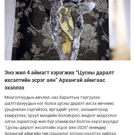
Энэ жил 4 аймагт хэрэгжих “Цусны даралт
ихсэлтийн эсрэг аян” Архангай аймгаас
эхэллээ
Монголчуудын өвчлөл, нас баралтын тэргүүлэх
шалтгаануудын нэг болох цусны даралт ихсэх өвчнөөс
урьдчилан сэргийлэх, иргэдийг үзлэг, оношилгоонд
хамруулах, эрүүл мэндийн боловсрол, мэдлэг мэдээлэл
олгох зорилгоор жил бүр уламжлал болгон хэрэгжүүлдэг
“Цусны даралт ихсэлтийн эсрэг аян-2026” өнөөдөр
Архангай аймгийн төв Цэцэрлэг хотноо нээлтээ хийлээ.