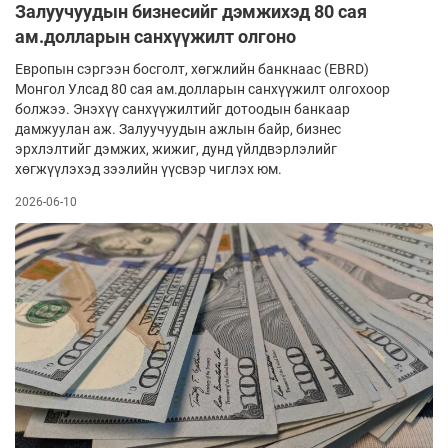
Залуучуудын бизнесийг дэмжихэд 80 сая
ам.долларын санхүүжилт олгоно
Европын сэргээн босголт, хөгжлийн банкнаас (EBRD)
Монгол Улсад 80 сая ам.долларын санхүүжилт олгохоор
болжээ. Энэхүү санхүүжилтийг дотоодын банкаар
дамжуулан аж. Залуу­чуудын ажлын байр, бизнес
эрхлэлтийг дэмжих, жижиг, дунд үйлдвэрлэлийг
хөгжүүлэхэд зээлийн үүсвэр чиглэх юм.
2026-06-10