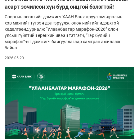
асарт зочилсон хүн бүрд онцгой бэлэгтэй!
Спортын өсөлтийг дэмжигч ХААН Банк эрүүл амьдралын
хэв маягийг түгээн дэлгэрүүлж, олон нийтийг идэвхтэй
хөдөлгөөнд уриалж “Улаанбаатар марафон-2026” олон
улсын гүйлтийн ерөнхий ивээн тэтгэгч, “Гэр бүлийн
марафон”-ыг дэмжигч байгууллагаар хамтран ажиллаж
байна.
2026-05-20