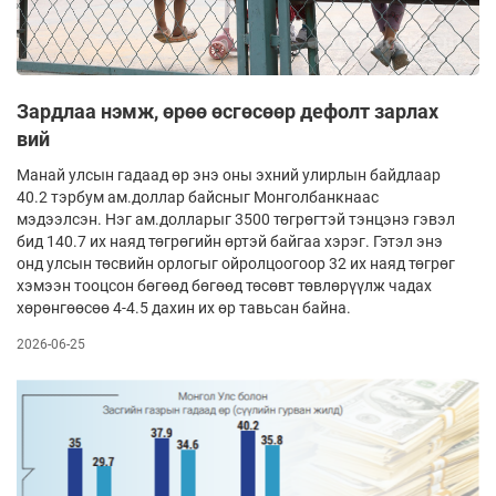
Зардлаа нэмж, өрөө өсгөсөөр дефолт зарлах
вий
Манай улсын гадаад өр энэ оны эхний улирлын байдлаар
40.2 тэрбум ам.доллар байсныг Монголбанкнаас
мэдээлсэн. Нэг ам.долларыг 3500 төгрөгтэй тэнцэнэ гэвэл
бид 140.7 их наяд төгрөгийн өртэй байгаа хэрэг. Гэтэл энэ
онд улсын төсвийн орлогыг ойролцоогоор 32 их наяд төгрөг
хэмээн тооцсон бөгөөд бөгөөд төсөвт төвлөрүүлж чадах
хөрөнгөөсөө 4-4.5 дахин их өр тавьсан байна.
2026-06-25