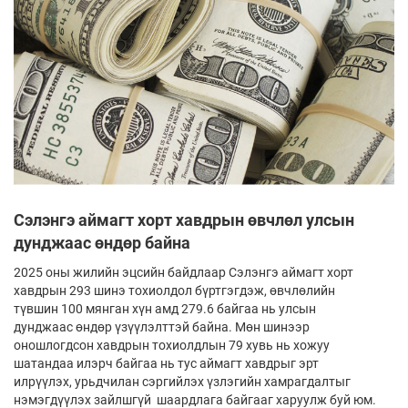
Сэлэнгэ аймагт хорт хавдрын өвчлөл улсын
дунджаас өндөр байна
2025 оны жилийн эцсийн байдлаар Сэлэнгэ аймагт хорт
хавдрын 293 шинэ тохиолдол бүртгэгдэж, өвчлөлийн
түвшин 100 мянган хүн амд 279.6 байгаа нь улсын
дунджаас өндөр үзүүлэлттэй байна. Мөн шинээр
оношлогдсон хавдрын тохиолдлын 79 хувь нь хожуу
шатандаа илэрч байгаа нь тус аймагт хавдрыг эрт
илрүүлэх, урьдчилан сэргийлэх үзлэгийн хамрагдалтыг
нэмэгдүүлэх зайлшгүй шаардлага байгааг харуулж буй юм.