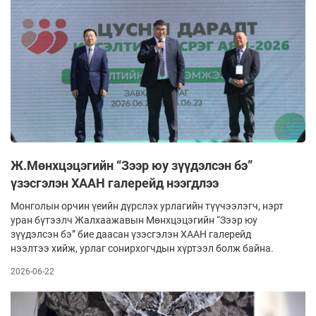
Ж.Мөнхцэцэгийн “Зээр юу зүүдэлсэн бэ”
үзэсгэлэн ХААН галерейд нээгдлээ
Монголын орчин үеийн дүрслэх урлагийн түүчээлэгч, нэрт
уран бүтээлч Жалхаажавын Мөнхцэцэгийн “Зээр юу
зүүдэлсэн бэ” бие даасан үзэсгэлэн ХААН галерейд
нээлтээ хийж, урлаг сонирхогчдын хүртээл болж байна.
2026-06-22