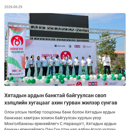
2026-06-29
Хятадын ардын банктай байгуулсан своп
хэлцлийн хугацааг ахин гурван жилээр сунгав
Олон улсын төлбөр тооцооны банк болон Хятадын ардын
банкнаас хамтран зохион байгуулсан хурлын үеэр
Монголбанкны ерөнхийлөгч С.Наранцогт, Хятадын ардын
банкны ерөнхийлөгч Пан Гун Шэн нар албан ёсоор уулзан,