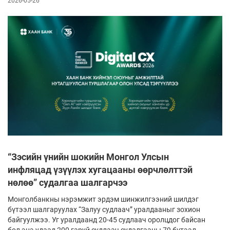
2026-05-26
“Зэсийн үнийн шокийн Монгол Улсын
инфляцад үзүүлэх хугацааны өөрчлөлттэй
нөлөө” судалгаа шалгарчээ
Монголбанкны нэрэмжит эрдэм шинжилгээний шилдэг
бүтээл шалгаруулах “Залуу судлаач” уралдааныг зохион
байгуулжээ. Уг уралдаанд 20-45 судлаач оролцдог байсан
бол энэ удаад 200 гаруй судлаач судалгааны 79 бүтээл