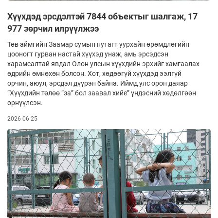
Хүүхдэд эрсдэлтэй 7844 объектыг шалгаж, 17
977 зөрчил илрүүлжээ
Төв аймгийн Заамар сумын нутагт уурхайн өрөмдлөгийн
цооногт гурван настай хүүхэд унаж, амь эрсэдсэн
харамсалтай явдал Олон улсын хүүхдийн эрхийг хамгаалах
өдрийн өмнөхөн болсон. Хот, хөдөөгүй хүүхдэд ээлгүй
орчин, аюул, эрсдэл дүүрэн байна. Иймд улс орон даяар
“Хүүхдийн төлөө “за” бол заавал хийе” үндэсний хөдөлгөөн
өрнүүлсэн.
2026-06-25