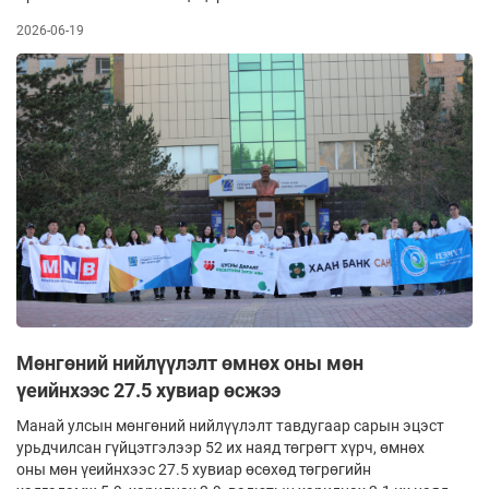
2026-06-19
Мөнгөний нийлүүлэлт өмнөх оны мөн
үеийнхээс 27.5 хувиар өсжээ
Манай улсын мөнгөний нийлүүлэлт тавдугаар сарын эцэст
урьдчилсан гүйцэтгэлээр 52 их наяд төгрөгт хүрч, өмнөх
оны мөн үеийнхээс 27.5 хувиар өсөхөд төгрөгийн