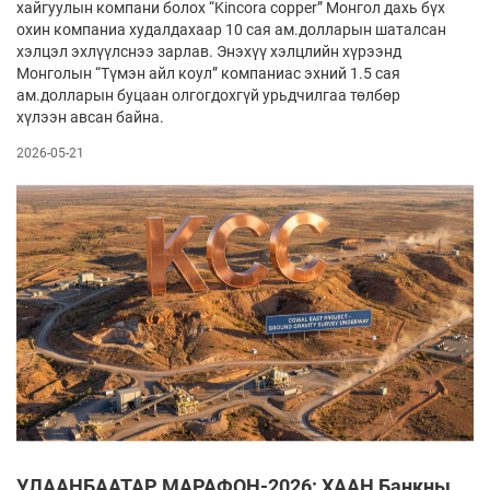
хайгуулын компани болох “Kincora copper” Монгол дахь бүх
охин компаниа худалдахаар 10 сая ам.долларын шаталсан
хэлцэл эхлүүлснээ зарлав. Энэхүү хэлцлийн хүрээнд
Монголын “Түмэн айл коул” компаниас эхний 1.5 сая
ам.долларын буцаан олгогдохгүй урьдчилгаа төлбөр
хүлээн авсан байна.
2026-05-21
УЛААНБААТАР МАРАФОН-2026: ХААН Банкны