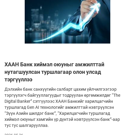
ХААН Банк хиймэл оюуныг амжилттай
нутагшуулсан туршлагаар олон улсад
тэргүүллээ
Дэлхийн банк санхүүгийн салбарт цахим үйлчилгээгээр
тэргүүлэгч байгууллагуудыг тодруулан өргөмжилдөг “The
Digital Banker” сэтгүүлээс ХААН Банкийг харилцагчийн
туршлагад Gen AI технологийг амжилттай нэвтрүүлсэн
“Зүүн Азийн шилдэг банк”, “Харилцагчийн туршлагад
хиймэл оюуныг хамгийн үр дүнтэй нэвтрүүлсэн банк”-аар
тус тус шалгарууллаа.