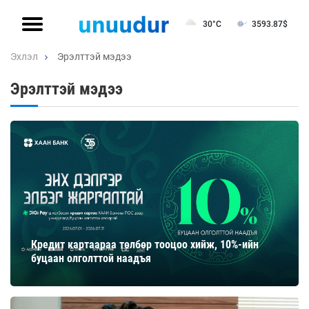
30°C
3593.87
$
Эхлэл
Эрэлттэй мэдээ
Эрэлттэй мэдээ
Кредит картаараа төлбөр тооцоо хийж, 10%-ийн
буцаан олголттой наадъя