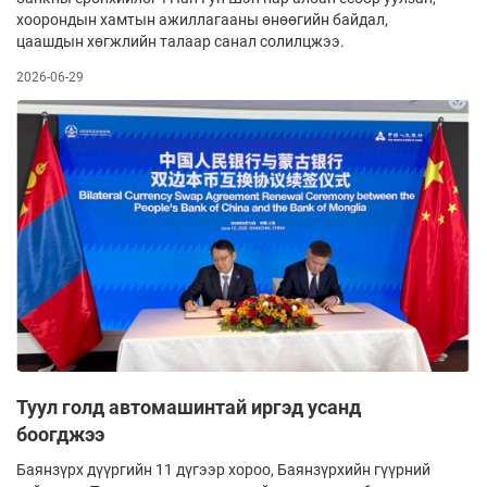
хоорондын хамтын ажиллагааны өнөөгийн байдал,
цаашдын хөгжлийн талаар санал солилц­жээ.
2026-06-29
Туул голд автомашинтай иргэд усанд
боогджээ
Баянзүрх дүүргийн 11 дүгээр хороо, Баянзүрхийн гүүрний