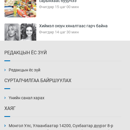
сарынхаас буурчээ
Өчигдөр 15 цаг 00 мин
Хиймэл оюун хяналтаас гарч байна
Өчигдөр 14 цаг 30 мин
РЕДАКЦЫН ЁС ЗҮЙ
Эмэгтэйчүүд Бээжин, эрэгтэйчүүд Японд
бэлтгэл базаахаар хилийн дээс алхлаа
Өчигдөр 14 цаг 00 мин
Редакцын ёс зүй
СУРТАЛЧИЛГАА БАЙРШУУЛАХ
АНУ-ын Цэргийн кибер командлалаын
ажилтнууд амиа хорлох явдал эрс
нэмэгджээ
Үнийн санал харах
Өчигдөр 13 цаг 52 мин
ХАЯГ
Монголын шигшээ Хонконгийн багийг ялж,
эхний хожлоо авлаа
Монгол Улс, Улаанбаатар 14200, Сүхбаатар дүүрэг 8-р
Өчигдөр 13 цаг 30 мин