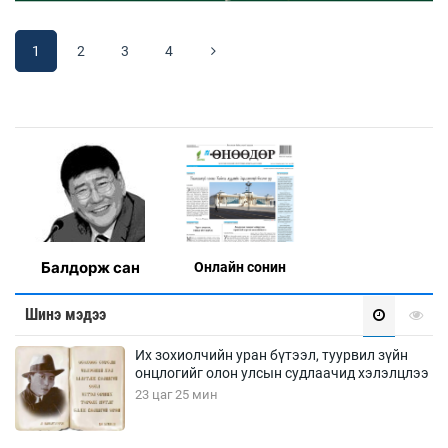
1
2
3
4
Балдорж сан
Онлaйн сонин
Шинэ мэдээ
Их зохиолчийн уран бүтээл, туурвил зүйн
онцлогийг олон улсын судлаачид хэлэлцлээ
23 цаг 25 мин