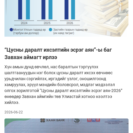
“Цусны даралт ихсэлтийн эсрэг аян”-ы баг
Завхан аймагт ирлээ
Хүн амын дунд өвчлөл, нас баралтын тэргүүлэх
шалтгаануудын нэг болох цусны даралт ихсэх өвчнөөс
урьдчилан сэргийлэх, иргэдийг үзлэг, оношилгоонд
хамруулах, эрүүл мэндийн боловсрол, мэдлэг мэдээлэл
олгох зорилготой “Цусны даралт ихсэлтийн эсрэг аян-2026”
өнөөдөр Завхан аймгийн төв Улиастай хотноо нээлтээ
хийлээ.
2026-06-22