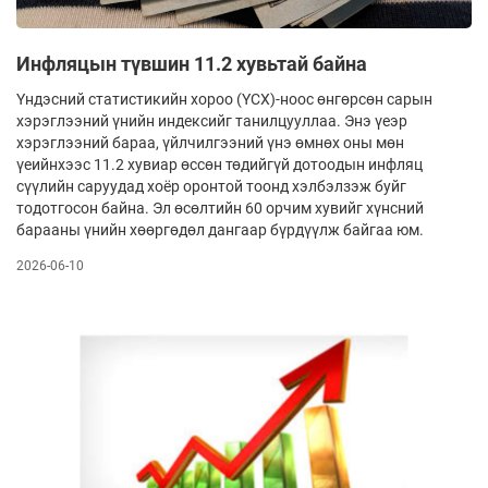
Инфляцын түвшин 11.2 хувьтай байна
Үндэсний статистикийн хороо (ҮСХ)-ноос өнгөрсөн сарын
хэрэглээний үнийн индексийг танилцууллаа. Энэ үеэр
хэрэглээний бараа, үйлчилгээний үнэ өмнөх оны мөн
үеийнхээс 11.2 хувиар өссөн төдийгүй дотоодын инфляц
сүүлийн саруудад хоёр оронтой тоонд хэлбэлзэж буйг
тодотгосон байна. Эл өсөлтийн 60 орчим хувийг хүнсний
барааны үнийн хөөргөдөл дангаар бүрдүүлж байгаа юм.
2026-06-10