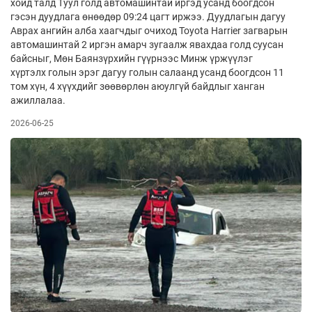
хойд талд Туул голд автомашинтай иргэд усанд боогдсон
гэсэн дуудлага өнөөдөр 09:24 цагт иржээ. Дуудлагын дагуу
Аврах ангийн алба хаагчдыг очиход Toyota Harrier загварын
автомашинтай 2 иргэн амарч зугаалж явахдаа голд суусан
байсныг, Мөн Баянзүрхийн гүүрнээс Минж үржүүлэг
хүртэлх голын эрэг дагуу голын салаанд усанд боогдсон 11
том хүн, 4 хүүхдийг зөөвөрлөн аюулгүй байдлыг ханган
ажиллалаа.
2026-06-25