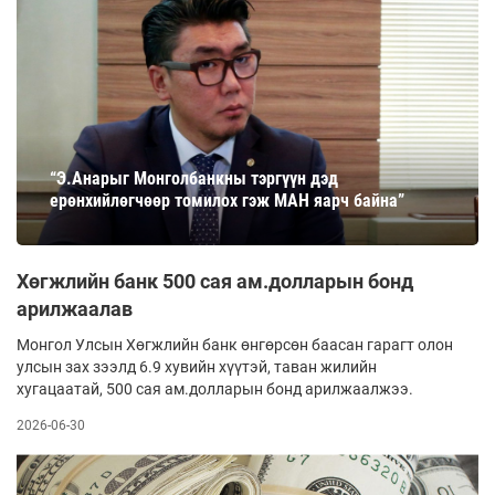
“Э.Анарыг Монголбанкны тэргүүн дэд
ерөнхийлөгчөөр томилох гэж МАН яарч байна”
Хөгжлийн банк 500 сая ам.долларын бонд
арилжаалав
Монгол Улсын Хөгжлийн банк өнгөрсөн баасан гарагт олон
улсын зах зээлд 6.9 хувийн хүүтэй, таван жилийн
хугацаатай, 500 сая ам.долларын бонд арилжаалжээ.
2026-06-30