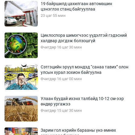
19 байршилд цахилгаан автомашин
цэнэглэх станц байгууллаа
23 цаг 55 мин
Циклоспора шимэгчээс үүдэлтэй гэдэсний
халдвар дэгдэж болзошгүй
Өчигдөр 16 цаг 30 мин
Сэтгэцийн эрүүл мэндэд “санаа тавих” олон
улсын хурал зохион байгуулна
Өчигдөр 16 цаг 00 мин
Улаан буудай ихэнх талбайд 10-12 см-ээр
өндөр ургажээ
Өчигдөр 15 цаг 30 мин
Зарим гол нэрийн барааны үнэ өмнөх