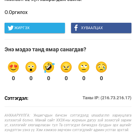
О.Оргилох
ЖИРГЭХ
ХУВААЛЦАХ
Энэ мэдээ танд ямар санагдав?
0
0
0
0
0
0
Сэтгэгдэл:
Таны IP: (216.73.216.17)
АНХААРУУЛГА: Уншигчдын бичсэн сэтгэгдэлд unuudur.mn хариуцлага
хүлээхгүй болно. Манай сайт ХХЗХ-ны журмын дагуу зүй зохисгүй зарим
үг, хэллэгийг хязгаарласан тул Та сэтгэгдэл бичихдээ бусдын эрх ашгийг
хүндэтгэн үзнэ үү. Хэм хэмжээ зөрчсөн сэтгэгдлийг админ устгах эрхтэй.