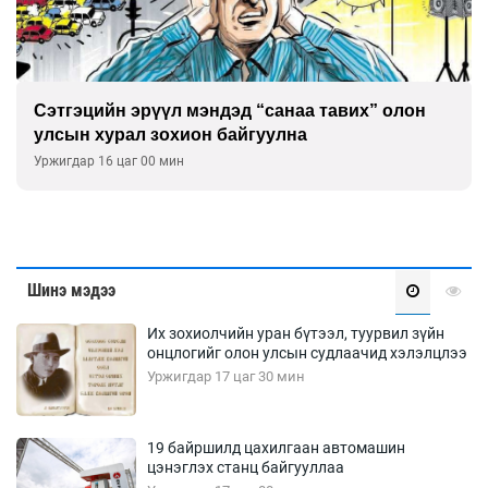
Сэтгэцийн эрүүл мэндэд “санаа тавих” олон
улсын хурал зохион байгуулна
Уржигдар 16 цаг 00 мин
Шинэ мэдээ
Их зохиолчийн уран бүтээл, туурвил зүйн
онцлогийг олон улсын судлаачид хэлэлцлээ
Уржигдар 17 цаг 30 мин
19 байршилд цахилгаан автомашин
цэнэглэх станц байгууллаа