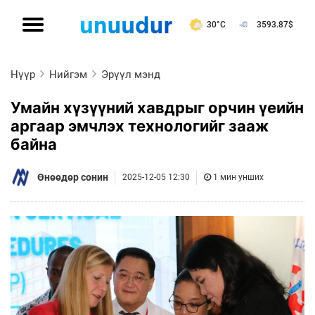
30°C
3593.87
$
Нүүр
Нийгэм
Эрүүл мэнд
Умайн хүзүүний хавдрыг орчин үеийн
аргаар эмчлэх технологийг зааж
байна
Өнөөдөр сонин
2025-12-05 12:30
1 мин унших