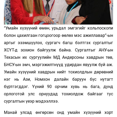
“Умайн хүзүүний өмөн, урьдал эмгэгийг кольпоскопи
болон цахилгаан гогцоогоор өөлөх мэс ажиллавар”-ын
аргыг эзэмшүүлэх, сургагч багш бэлтгэх сургалтыг
ХСҮТ-д зохион байгуулж байна. Сургалтыг АНУ-ын
Техасын их сургуулийн МД Андерсоны хавдрын төв,
БНСУ-ын эмч, мэргэжилтнүүд удирдан явуулж буй аж.
Умайн хүзүүний хавдрын нийт тохиолдлын дөрөвний
нэг нь Ази, Номхон далайн баруун бүс нутагт
бүртгэгддэг. Үүний 90 орчим хувь нь бага, дунд
орлоготой улс орнуудад тохиолдож байгааг тус
сургалтын үеэр мэдээллээ.
Манай улсад өнгөрсөн онд умайн хүзүүний хорт