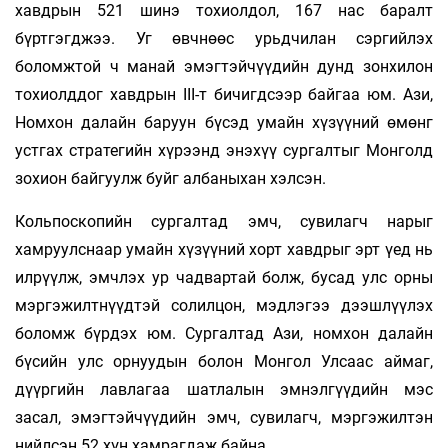
хавдрын 521 шинэ тохиолдол, 167 нас баралт
бүртгэгджээ. Уг өвчнөөс урьдчилан сэргийлэх
боломжтой ч манай эмэгтэйчүүдийн дунд зонхилон
тохиолддог хавдрын III-т бичигдсээр байгаа юм. Ази,
Номхон далайн баруун бүсэд умайн хүзүүний өмөнг
устгах стратегийн хүрээнд энэхүү сургалтыг Монголд
зохион байгуулж буйг албаныхан хэлсэн.
Кольпоскопийн сургалтад эмч, сувилагч нарыг
хамруулснаар умайн хүзүүний хорт хавдрыг эрт үед нь
илрүүлж, эмчлэх ур чадвартай болж, бусад улс орны
мэргэжилтнүүдтэй солилцон, мэдлэгээ дээшлүүлэх
боломж бүрдэх юм. Сургалтад Ази, номхон далайн
бүсийн улс орнуудын болон Монгол Улсаас аймаг,
дүүргийн лавлагаа шатлалын эмнэлгүүдийн мэс
засал, эмэгтэйчүүдийн эмч, сувилагч, мэргэжилтэн
нийлсэн 52 хүн хамрагдаж байна.