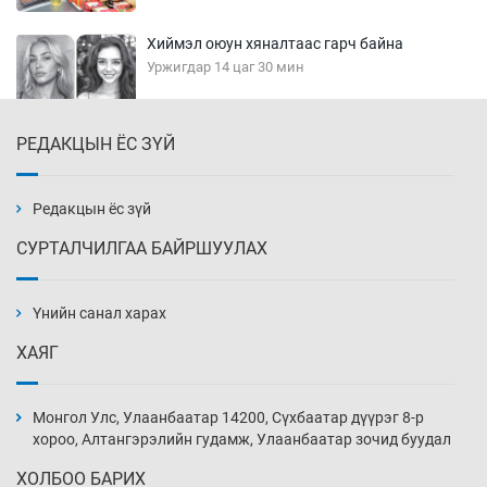
Хиймэл оюун хяналтаас гарч байна
Уржигдар 14 цаг 30 мин
РЕДАКЦЫН ЁС ЗҮЙ
Эмэгтэйчүүд Бээжин, эрэгтэйчүүд Японд
бэлтгэл базаахаар хилийн дээс алхлаа
Уржигдар 14 цаг 00 мин
Редакцын ёс зүй
СУРТАЛЧИЛГАА БАЙРШУУЛАХ
АНУ-ын Цэргийн кибер командлалаын
ажилтнууд амиа хорлох явдал эрс
нэмэгджээ
Үнийн санал харах
Уржигдар 13 цаг 52 мин
ХАЯГ
Монголын шигшээ Хонконгийн багийг ялж,
эхний хожлоо авлаа
Монгол Улс, Улаанбаатар 14200, Сүхбаатар дүүрэг 8-р
Уржигдар 13 цаг 30 мин
хороо, Алтангэрэлийн гудамж, Улаанбаатар зочид буудал
ХОЛБОО БАРИХ