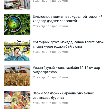
Уржигдар 17 цаг 00 мин
Циклоспора шимэгчээс үүдэлтэй гэдэсний
халдвар дэгдэж болзошгүй
Уржигдар 16 цаг 30 мин
Сэтгэцийн эрүүл мэндэд “санаа тавих” олон
улсын хурал зохион байгуулна
Уржигдар 16 цаг 00 мин
Улаан буудай ихэнх талбайд 10-12 см-ээр
өндөр ургажээ
Уржигдар 15 цаг 30 мин
Зарим гол нэрийн барааны үнэ өмнөх
сарынхаас буурчээ
Уржигдар 15 цаг 00 мин