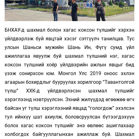
БНХАУ-д шахмал болон хагас коксон түлшийг хэрхэн
үйлдвэрлэж буй явцтай хэсэг сэтгүүлч танилцав. Тус
улсын Шаньси мужийн Шань Ин, Фүгү сумд үйл
ажиллагаа явуулж буй шахмал түлшний нэг, хагас
коксон түлшний хоёр үйлдвэрийн ажлын явцыг бид
үзэж сонирхсон юм. Монгол Улс 2019 оноос эхлэн
агаарын бохирдлыг бууруулах зорилгоор “Тавантолгой
түлш” ХХК-д үйлдвэрлэсэн шахмал түлшийг
хэрэглээнд нэвтрүүлсэн. Эхний жилүүдэд өгөөжөө өгч
байсан уг түлш хэрэглээний явцад “гологдож” эхэлсэн
тул ийнхүү шат ахиулж, боловсруулсан бүтээгдэхүүн
болох хагас коксон түлшийг энэ өвлөөс ашиглахаар
холбогдох байгууллагынхан ажиллаж буй. Шахмал