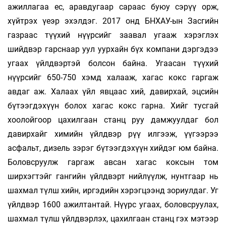
ажиллагаа ес, аравдугаар сараас буюу сэрүү орж,
хүйтрэх үеэр эхэлдэг. 2017 онд БНХАУ-ын Засгийн
газраас түүхий нүүрсийг заавал угааж хэрэглэх
шийдвэр гарснаар уул уурхайн бүх компани дэргэдээ
угаах үйлдвэртэй болсон байна. Угаасан түүхий
нүүрсийг 650-750 хэмд халааж, хагас кокс гаргаж
авдаг аж. Халаах үйл явцаас хий, давирхай, эцсийн
бүтээгдэхүүн болох хагас кокс гарна. Хийг тусгай
хоолойгоор цахилгаан станц руу дамжуулдаг бол
давирхайг химийн үйлдвэр рүү илгээж, үүгээрээ
асфальт, дизель зэрэг бүтээгдэхүүн хийдэг юм байна.
Боловсруулж гаргаж авсан хагас коксын том
ширхэгтэйг гангийн үйлдвэрт нийлүүлж, нунтгаар нь
шахмал түлш хийн, иргэдийн хэрэгцээнд зориулдаг. Уг
үйлдвэр 1600 ажилтантай. Нүүрс угаах, боловсруулах,
шахмал түлш үйлдвэрлэх, цахилгаан станц гэх мэтээр