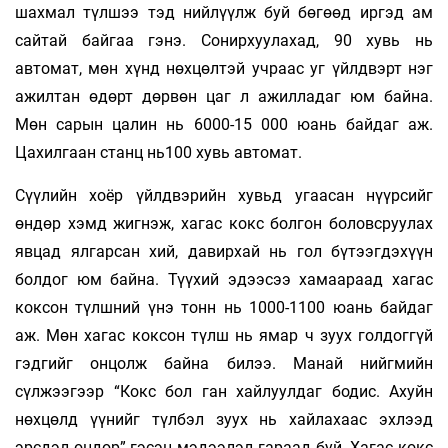
шахмал түлшээ тэд нийлүүлж буй бөгөөд иргэд ам
сайтай байгаа гэнэ. Сонирхуулахад, 90 хувь нь
автомат, мөн хүнд нөхцөлтэй учраас уг үйлдвэрт нэг
ажилтан өдөрт дөрвөн цаг л ажилладаг юм байна.
Мөн сарын цалин нь 6000-15 000 юань байдаг аж.
Цахилгаан станц нь100 хувь автомат.
Сүүлийн хоёр үйлдвэрийн хувьд угаасан нүүрсийг
өндөр хэмд жигнэж, хагас кокс болгон боловсруулах
явцад ялгарсан хий, давирхай нь гол бүтээгдэхүүн
болдог юм байна. Түүхий эдээсээ хамаараад хагас
коксон түлшний үнэ тонн нь 1000-1100 юань байдаг
аж. Мөн хагас коксон түлш нь ямар ч зуух голдоггүй
гэдгийг онцолж байна билээ. Манай нийгмийн
сүлжээгээр “Кокс бол ган хайлуулдаг бодис. Ахуйн
нөхцөлд үүнийг түлбэл зуух нь хайлахаас эхлээд
эрсдэл өндөр” гэсэн мэдээлэл гараад буй. Хагас кокс