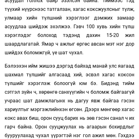
асуудал голлох байр эзэлсэн байна. Тиймээс тэд
түүхий нүүрснээс татгалзан, хагас коксжуулсныг түлж,
улмаар хийн түлшний хэрэглээг дэмжих замаар
асуудлаа шийдэж эхэлжээ. Гэвч 100 хувь хийн түлш
хэрэглэдэг болоход тэдэнд дахин 15-20 жил
шаардлагатай. Ямар ч ажлыг өргөс авсан мэт нэг дор
шийдэх боломжгүй, үе шат чухал.
Бэлээхэн ийм жишээ дэргэд байхад манай улс яагаад
шахмал түлшийг алгасаад хий, эсвэл хагас коксон
түлшийг хэрэглэж болоогүй юм бэ. Бидэнд тийм
сэтгэл зүйн ч, хөрөнгө санхүүгийн ч боломж байгаагүй
учраас шат дамжлагынх нь дагуу явж байгаа гэсэн
хариултыг мэргэжлийнхэн өгсөн. Дээрх мөнгөөр хагас
кокс авах биш, орон сууц барих нь зөв гэсэн санал ч их
гарч байна. Орон сууцжуулах нь агаарын бохирдлыг
бууруулахад чухал үүрэгтэй нэг гол ажил мөн. Гэхдээ