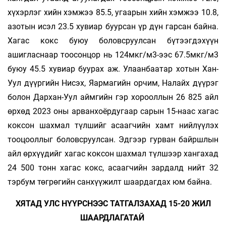
хүхэрлэг хийн хэмжээ 85.5, угаарын хийн хэмжээ 10.8,
азотын исэл 23.5 хувиар буурсан үр дүн гарсан байна.
Хагас кокс буюу боловсруулсан бүтээгдэхүүн
ашигласнаар тоосонцор нь 124мкг/м3-ээс 67.5мкг/м3
буюу 45.5 хувиар буурах аж. Улаанбаатар хотын Хан-
Уул дүүргийн Нисэх, Яармагийн орчим, Налайх дүүрэг
болон Дархан-Уул аймгийн гэр хорооллын 26 825 айл
өрхөд 2023 оны арванхоёрдугаар сарын 15-наас хагас
коксон шахмал түлшийг асаагчийн хамт нийлүүлэх
тооцооллыг боловсруулсан. Эдгээр гурван байршлын
айл өрхүүдийг хагас коксон шахмал түлшээр хангахад
24 500 тонн хагас кокс, асаагчийн зардалд нийт 32
тэрбум төгрөгийн санхүүжилт шаардагдах юм байна.
ХЯТАД УЛС НҮҮРСНЭЭС ТАТГАЛЗАХАД 15-20 ЖИЛ
ШААРДЛАГАТАЙ