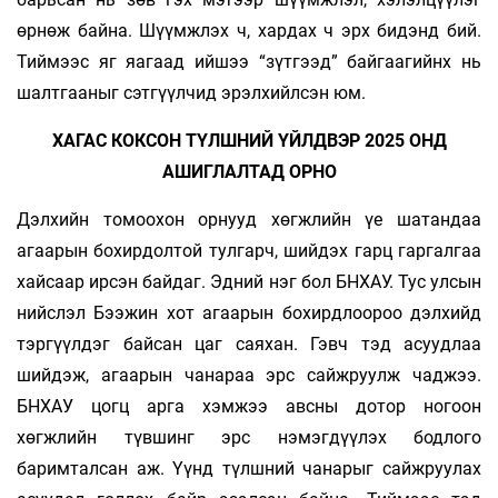
өрнөж байна. Шүүмжлэх ч, хардах ч эрх бидэнд бий.
Тиймээс яг яагаад ийшээ “зүтгээд” байгаагийнх нь
шалтгааныг сэтгүүлчид эрэлхийлсэн юм.
ХАГАС КОКСОН ТҮЛШНИЙ ҮЙЛДВЭР 2025 ОНД
АШИГЛАЛТАД ОРНО
Дэлхийн томоохон орнууд хөгжлийн үе шатандаа
агаарын бохирдолтой тулгарч, шийдэх гарц гаргалгаа
хайсаар ирсэн байдаг. Эдний нэг бол БНХАУ. Тус улсын
нийслэл Бээжин хот агаарын бохирдлоороо дэлхийд
тэргүүлдэг байсан цаг саяхан. Гэвч тэд асуудлаа
шийдэж, агаарын чанараа эрс сайжруулж чаджээ.
БНХАУ цогц арга хэмжээ авсны дотор ногоон
хөгжлийн түвшинг эрс нэмэгдүүлэх бодлого
баримталсан аж. Үүнд түлшний чанарыг сайжруулах