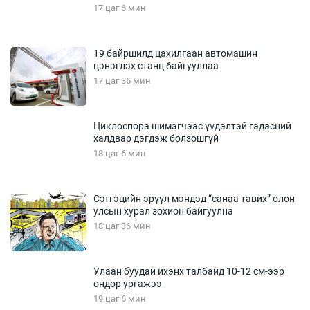
17 цаг 6 мин
19 байршилд цахилгаан автомашин
цэнэглэх станц байгууллаа
17 цаг 36 мин
Циклоспора шимэгчээс үүдэлтэй гэдэсний
халдвар дэгдэж болзошгүй
18 цаг 6 мин
Сэтгэцийн эрүүл мэндэд “санаа тавих” олон
улсын хурал зохион байгуулна
18 цаг 36 мин
Улаан буудай ихэнх талбайд 10-12 см-ээр
өндөр ургажээ
19 цаг 6 мин