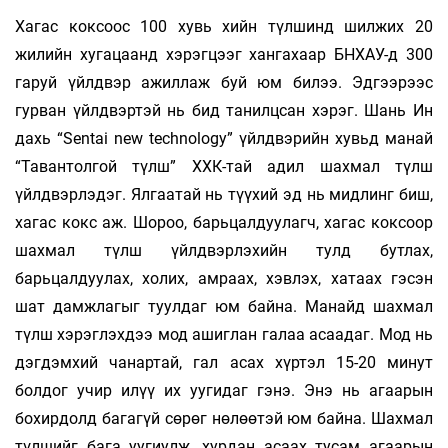
Хагас коксоос 100 хувь хийн түлшинд шилжих 20
жилийн хугацаанд хэрэгцээг хангахаар БНХАУ-д 300
гаруй үйлдвэр ажиллаж буй юм билээ. Эдгээрээс
гурван үйлдвэртэй нь бид танилцсан хэрэг. Шань Ин
дахь “Sentai new technology” үйлдвэрийн хувьд манай
“Тавантолгой түлш” ХХК-тай адил шахмал түлш
үйлдвэрлэдэг. Ялгаатай нь түүхий эд нь мидлинг биш,
хагас кокс аж. Шороо, барьцалдуулагч, хагас коксоор
шахмал түлш үйлдвэрлэхийн тулд бутлах,
барьцалдуулах, холих, амраах, хэвлэх, хатаах гэсэн
шат дамжлагыг туулдаг юм байна. Манайд шахмал
түлш хэрэглэхдээ мод ашиглан галаа асаадаг. Мод нь
дэгдэмхий чанартай, гал асах хүртэл 15-20 минут
болдог учир илүү их уугидаг гэнэ. Энэ нь агаарын
бохирдолд багагүй сөрөг нөлөөтэй юм байна. Шахмал
түлшийг бага уугиулж, хурдан асаах тусам агаарын