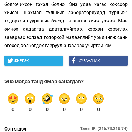
болгочихсон гэхэд болно. Энэ удаа хагас коксоор
хийсэн шахмал түлшийг лабораториудад туршиж,
тодорхой сууршлын бүсэд галлагаа хийж үзжээ. Мөн
өмнөх алдаагаа давталгүйгээр, хэрхэн хэрэглэх
заавраас эхлээд тодорхой мэдээллийг урьдчилж сайн
өгөхөд холбогдох газрууд анхаарах учиртай юм.
ЖИРГЭХ
ХУВААЛЦАХ
Энэ мэдээ танд ямар санагдав?
0
0
0
0
0
0
Сэтгэгдэл:
Таны IP: (216.73.216.74)