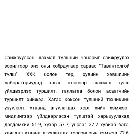
Сайжруулсан шахмал түлшний чанарыг сайжруулах
зорилгоор энэ оны хоёрдугаар сараас “Тавантолгой
түлш” ХХК болон төр, хувийн хэвшлийн
лабораториудад хагас коксоор шахмал түлш
үйлдвэрлэх туршилт, галлагаа болон асаагчийн
туршилт хийжээ. Хагас коксон түлшний техникийн
үзүүлэлт, утаанд агуулагдах хорт хийн хэмжээг
мидлингээр үйлдвэрлэсэн түлштэй харьцуулахад
дэгдэмхий 51.9, хүхэр 57.7, үнслэг 37.2 хувиар бага,
хаягдал утаанд агуулагдах тоосонцрын хэмжээ 72.6,