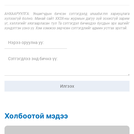
АНХААРУУЛГА: Уншигчдын бичсэн сэтгэгдэлд unuudur.mn хариуцлага
хүлээхгүй болно. Манай сайт ХХЗХ-ны журмын дагуу зүй зохисгүй зарим
үг, хэллэгийг хязгаарласан тул Та сэтгэгдэл бичихдээ бусдын эрх ашгийг
хүндэтгэн үзнэ үү. Хэм хэмжээ зөрчсөн сэтгэгдлийг админ устгах эрхтэй.
Илгээх
Холбоотой мэдээ