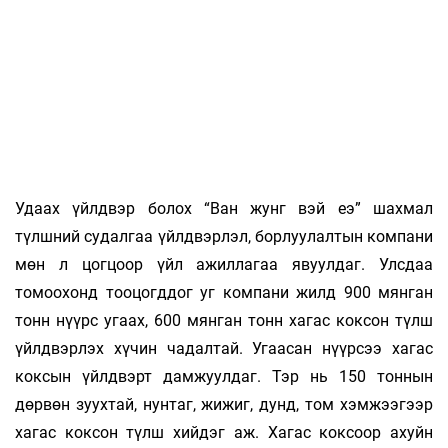
Удаах үйлдвэр болох “Ван жунг вэй еэ” шахмал
түлшний судалгаа үйлдвэрлэл, борлуулалтын компани
мөн л цогцоор үйл ажиллагаа явуулдаг. Улсдаа
томоохонд тооцогддог уг компани жилд 900 мянган
тонн нүүрс угаах, 600 мянган тонн хагас коксон түлш
үйлдвэрлэх хүчин чадалтай. Угаасан нүүрсээ хагас
коксын үйлдвэрт дамжуулдаг. Тэр нь 150 тоннын
дөрвөн зуухтай, нунтаг, жижиг, дунд, том хэмжээгээр
хагас коксон түлш хийдэг аж. Хагас коксоор ахуйн