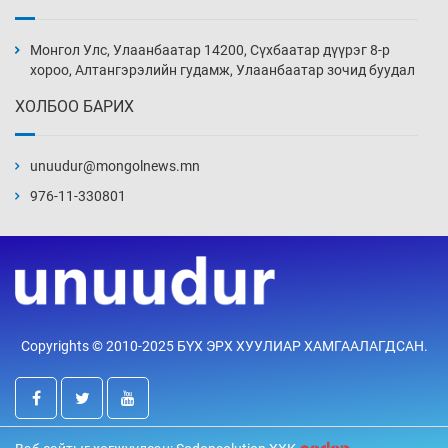
Монголын шигшээ Хонконгийн багийг ялж,
эхний хожлоо авлаа
Монгол Улс, Улаанбаатар 14200, Сүхбаатар дүүрэг 8-р
21 цаг 6 мин
хороо, Алтангэрэлийн гудамж, Улаанбаатар зочид буудал
ХОЛБОО БАРИХ
Техникийн өндөр үзүүлэлттэй агаарын хөлөг
худалдан авах хүсэлтээ уламжлав
unuudur@mongolnews.mn
21 цаг 36 мин
976-11-330801
“Шатахууны бус, бодлогын хомсдол
нүүрлээд байна”
22 цаг 6 мин
Дөрвөн чиглэлд шөнийн автобус иргэдэд
Copyrights © 2010-2025 БҮХ ЭРХ ХУУЛИАР ХАМГААЛАГДСАН.
үйлчилж буй гэв
22 цаг 36 мин
“Туул усан цогцолбор”-ын ТЭЗҮ-ийг