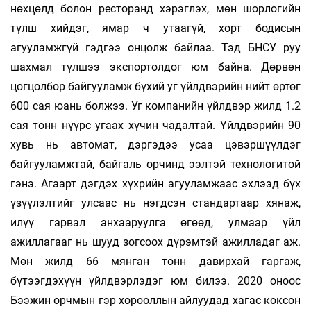
нөхцөлд болон ресторанд хэрэглэх, мөн шорлогийн
түлш хийдэг, ямар ч утаагүй, хорт бодисын
агууламжгүй гэдгээ онцолж байлаа. Тэд БНСУ руу
шахмал түлшээ экспортолдог юм байна. Дөрвөн
цогцолбор байгууламж бүхий уг үйлдвэрийн нийт өртөг
600 сая юань болжээ. Уг компанийн үйлдвэр жилд 1.2
сая тонн нүүрс угаах хүчин чадалтай. Үйлдвэрийн 90
хувь нь автомат, дэргэдээ усаа цэвэршүүлдэг
байгууламжтай, байгаль орчинд ээлтэй технологитой
гэнэ. Агаарт дэгдэх хүхрийн агууламжаас эхлээд бүх
үзүүлэлтийг улсаас нь нэгдсэн стандартаар хянаж,
илүү гарвал анхааруулга өгөөд, улмаар үйл
ажиллагааг нь шууд зогсоох дүрэмтэй ажилладаг аж.
Мөн жилд 66 мянган тонн давирхай гаргаж,
бүтээгдэхүүн үйлдвэрлэдэг юм билээ. 2020 оноос
Бээжин орчмын гэр хорооллын айлуудад хагас коксон