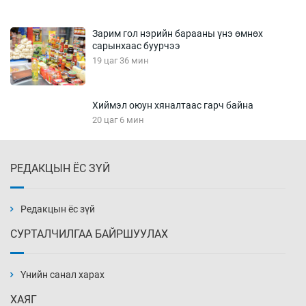
Зарим гол нэрийн барааны үнэ өмнөх
сарынхаас буурчээ
19 цаг 36 мин
Хиймэл оюун хяналтаас гарч байна
20 цаг 6 мин
РЕДАКЦЫН ЁС ЗҮЙ
Эмэгтэйчүүд Бээжин, эрэгтэйчүүд Японд
бэлтгэл базаахаар хилийн дээс алхлаа
20 цаг 36 мин
Редакцын ёс зүй
СУРТАЛЧИЛГАА БАЙРШУУЛАХ
АНУ-ын Цэргийн кибер командлалаын
ажилтнууд амиа хорлох явдал эрс
нэмэгджээ
Үнийн санал харах
20 цаг 43 мин
ХАЯГ