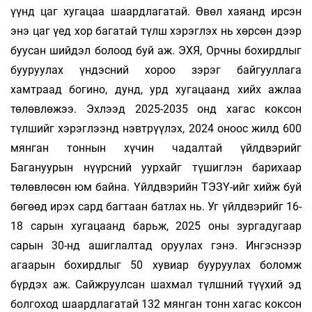
үүнд цаг хугацаа шаардлагатай. Өвөл хаяанд ирсэн
энэ цаг үед хор багатай түлш хэрэглэх нь хөрсөн дээр
буусан шийдэл болоод буй аж. ЭХЯ, Орчны бохирдлыг
бууруулах үндэсний хороо зэрэг байгууллага
хамтраад богино, дунд, урд хугацаанд хийх ажлаа
төлөвлөжээ. Эхлээд 2025-2035 онд хагас коксон
түлшийг хэрэглээнд нэвтрүүлэх, 2024 оноос жилд 600
мянган тоннын хүчин чадалтай үйлдвэрийг
Багануурын нүүрсний уурхайг түшиглэн барихаар
төлөвлөсөн юм байна. Үйлдвэрийн ТЭЗҮ-ийг хийж буй
бөгөөд ирэх сард багтаан батлах нь. Уг үйлдвэрийг 16-
18 сарын хугацаанд барьж, 2025 оны зургадугаар
сарын 30-нд ашиглалтад оруулах гэнэ. Ингэснээр
агаарын бохирдлыг 50 хувиар бууруулах боломж
бүрдэх аж. Сайжруулсан шахмал түлшний түүхий эд
болгоход шаардлагатай 132 мянган тонн хагас коксон