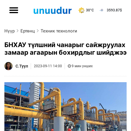
30°C
3593.87
$
Нүүр
Ертөнц
Техник технологи
БНХАУ түлшний чанарыг сайжруулах
замаар агаарын бохирдлыг шийджээ
С.Туул
2023-09-11 14:00
9 мин унших