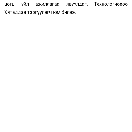
цогц үйл ажиллагаа явуулдаг. Технологиороо
Хятаддаа тэргүүлэгч юм билээ.