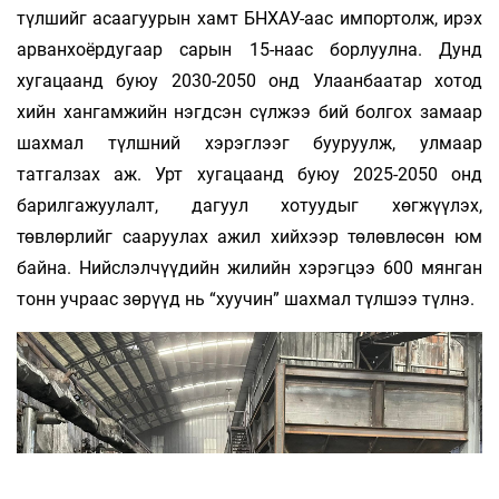
түлшийг асаагуурын хамт БНХАУ-аас импортолж, ирэх
арванхоёрдугаар сарын 15-наас борлуулна. Дунд
хугацаанд буюу 2030-2050 онд Улаанбаатар хотод
хийн хангамжийн нэгдсэн сүлжээ бий болгох замаар
шахмал түлшний хэрэглээг бууруулж, улмаар
татгалзах аж. Урт хугацаанд буюу 2025-2050 онд
барилгажуулалт, дагуул хотуудыг хөгжүүлэх,
төвлөрлийг сааруулах ажил хийхээр төлөвлөсөн юм
байна. Нийслэлчүүдийн жилийн хэрэгцээ 600 мянган
тонн учраас зөрүүд нь “хуучин” шахмал түлшээ түлнэ.