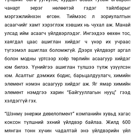
чанарт эерэг нөлөөтэй гэдэг тайлбарыг
мэргэжлийнхэн өгсөн. Тиймээс л зориулалтын
асаагчийг хамт хэрэглэж хэвших нь чухал аж. Манай
улсад ийм асаагч үйлдвэрлэдэг. Ингэхдээ өөхөн тос,
хаягдал цаас ашиглан хийдэг ч үнэр их учраас
түгээмэл ашиглах боломжгүй. Дээрх үйлдвэрт аргал
болон модны үртсээр хоёр төрлийн асаагуур хийдэг
юм билээ. Үүнийгээ ашиглан түлшээ түлж үзүүлсэн
юм. Асалтыг дэмжих бодис, барьцалдуулагч, химийн
элемент нэмэн асаагуур хийдэг аж. Яг ямар химийн
элемент нэмдгээ харин “Байгууллагын нууц” гээд
хэлдэггүй гэх.
“Шэнмү энержи девелопмент” компанийн хувьд хагас
коксон түлшний эхний үйлдвэр байлаа. Жилд 600
мянган тонн хүчин чадалтай энэ үйлдвэрийн үйл