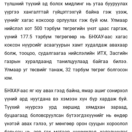
түлшний түүхий эд болох мидлинг нь утаа бууруулах
үүргээ хангалттай гүйцэтгэхгүй байна гэж үзэж,
үүнийг хагас коксоор орлуулах гэж буй юм. Улмаар
нийслэл хот 500 тэрбум төгрөгийн үнэт цаас гаргаж,
үүний 177.5 тэрбум төгрөгөөр нь БНХАУ-аас хагас
коксон нүүрсийг асаагуурын хамт худалдаж авахаар
болж, тооцоо, судалгаагаа нийслэлийн ИТХ, Засгийн
газрын хуралдаанд танилцуулаад байгаа билээ.
Улмаар уг төсвийг танаж, 32 тэрбум төгрөг болгосон
юм.
БНХАУ-аас яг юу авах гээд байна, ямар ашиг сонирхол
үүний ард нуугдана вэ хэмээн хүн бүр хардаж буй.
Түүхий нүүрсээ урд хөршид хямдхан зараад,
буцаагаад боловсруулсан бүтээгдэхүүнийг нь өндөр
үнэтэй авах гэлээ, уг мөнгөөр орон сууцын хороолол
барьсан нь зөв гэх мэтээр шүүмжлэл, хэлэлцүүлэг