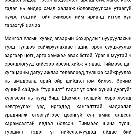
гэдэг нь өндөр хэмд халааж боловсруулсан утаагүй
нүүрс гэдгийг ойлгочихвол ийм ярианд итгэх хүн
гарахгүй биз ээ.
Монгол Улсын хувьд агаарын бохирдлыг бууруулахын
тулд түлшээ сайжруулахаас гадна орон сууцжуулах
зэргээр цогц арга хэмжээ авах ёстой. Урагш муутай ч
оролдлогууд хийсээр ирсэн, хийж ч яваа. Тиймээс цаг
хугацааны дагуу ажлаа төлөвлөөд, түлшээ сайжруулах
нь амьдралд арай ойр шийдэл юм билээ. Эрчим
хүчний сайдын “туршилт” гэдэг үг олон хүний дургүйг
хүргэсэн нь нууц биш. Шахмал түлшийг хэрэглээнд
нэвтрүүлэх үед иргэдэд хангалттай мэдээлэл
урьдчилж өгөөгүйгээс цөөнгүй хүн амиа алдсан
харамсалтай явдал болсон. Тиймээс шинэ түлш,
туршилт гэдэг үг нийслэлчүүдэд айдас бий