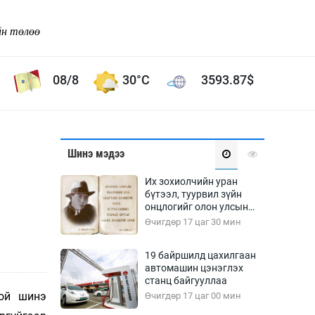
йн төлөө
08/8
30°C
3593.87
$
Соёл урлаг
Шинэ мэдээ
ой хөгжлийн зорилго -
Сонгодог урлаг
Их зохиолчийн уран
Ардын урлаг
бүтээл, туурвил зүйн
онцлогийг олон улсын
Дүрслэх урлаг
судлаачид хэлэлцлээ
Өчигдөр 17 цаг 30 мин
Өв соёл
таг
Кино урлаг
19 байршилд цахилгаан
автомашин цэнэглэх
 орчин
Цирк
станц байгууллаа
ол
той шинэ
Өчигдөр 17 цаг 00 мин
Рок поп, хип хоп
энд