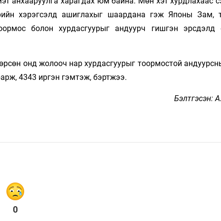
мэт анхааруулга харагдах юм байна. Мөн хэт хурдлахаас 
рийн хэрэгсэлд ашиглахыг шаардана гэж Японы Зам, 
оормос болон хурдасгуурыг андуурч гишгэн эрсдэлд 
гөрсөн онд жолооч нар хурдасгуурыг тоормостой андуурсн
барж, 4343 иргэн гэмтэж, бэртжээ.
Бэлтгэсэн: 
0