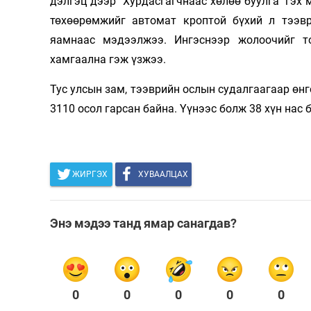
дэлгэц дээр “Хурдасгагчнаас хөлөө буулга” гэх 
Олимп 2024
төхөөрөмжийг автомат кроптой бүхий л тээв
яамнаас мэдээлжээ. Ингэснээр жолоочийг т
хамгаална гэж үзжээ.
Тус улсын зам, тээврийн ослын судалгаагаар өн
3110 осол гарсан байна. Үүнээс болж 38 хүн нас 
ЖИРГЭХ
ХУВААЛЦАХ
Энэ мэдээ танд ямар санагдав?
0
0
0
0
0