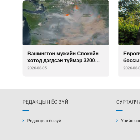
Вашингтон мужийн Спокейн
Европ
на
хотод дэгдсэн түймэр 3200
боссы
орчим га талбай хамарчээ
2026-08-05
2026-08-
РЕДАКЦЫН ЁС ЗҮЙ
СУРТАЛЧ
Редакцын ёс зүй
Үнийн са