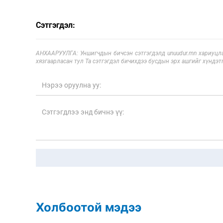
Сэтгэгдэл:
АНХААРУУЛГА: Уншигчдын бичсэн сэтгэгдэлд unuudur.mn хариуцла
хязгаарласан тул Та сэтгэгдэл бичихдээ бусдын эрх ашгийг хүндэтг
Холбоотой мэдээ