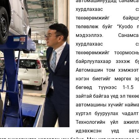
автомашинуудад санамса
Ханш
Хэрэг з
хурдлахаас сэрг
Эрэлттэй мэдээ
төхөөрөмжийг байршу
Эрүүл м
төлөвлөж буйг “Kyodo n
Хууль ёс
мэдээллээ. Санамсар
Хүмүүс
хурдлахаас сэрг
Албаны 
төхөөрөмжийг тоормосн
Бусад
байрлуулахаар зэхэж б
Автомашин том хэмжээт
Life style
нэгэн биетийг мөргөх э
Ярилцл
бөгөөд түүнээс 1-1.5 
Зөвлөгөө
Хоймор
зайтай байгаа үед эл төх
Өнөөдрийн тухай
Уншигч-
автомашины хүчийг найма
хүртэл бууруулах чадалт
Технологийн үйл ажилл
идэвхжсэн үед авто
өл