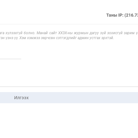
Таны IP: (216.7
га хүлээхгүй болно. Манай сайт ХХЗХ-ны журмын дагуу зүй зохисгүй зарим үг
эн үзнэ үү. Хэм хэмжээ зөрчсөн сэтгэгдлийг админ устгах эрхтэй.
Илгээх