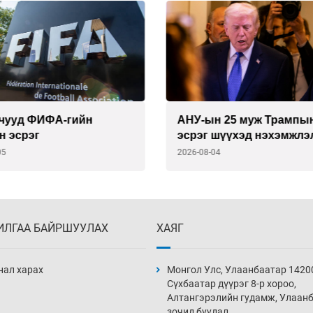
чууд ФИФА-гийн
АНУ-ын 25 муж Трампы
н эсрэг
эсрэг шүүхэд нэхэмжлэ
гаргав
05
2026-08-04
ИЛГАА БАЙРШУУЛАХ
ХАЯГ
нал харах
Монгол Улс, Улаанбаатар 1420
Сүхбаатар дүүрэг 8-р хороо,
Алтангэрэлийн гудамж, Улаан
зочид буудал