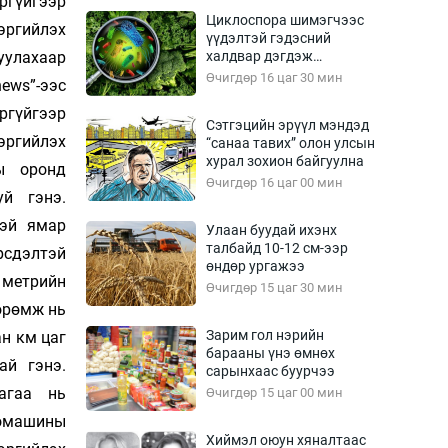
ргүйгээр
Урлагтай яриа
Циклоспора шимэгчээс
өрчил
ийлэх
үүдэлтэй гэдэсний
улахаар
халдвар дэгдэж
энд-Эрхэм баян
болзошгүй
Өчигдөр 16 цаг 30 мин
ews”-ээс
гүйгээр
Сэтгэцийн эрүүл мэндэд
ийлэх
“санаа тавих” олон улсын
хүний үг
хурал зохион байгуулна
ы оронд
Өчигдөр 16 цаг 00 мин
уй гэнэ.
эй ямар
Улаан буудай ихэнх
талбайд 10-12 см-ээр
рсдэлтэй
ага
Бусад
өндөр ургажээ
метрийн
Өчигдөр 15 цаг 30 мин
Фото
өөрөмж нь
сурвалжлагч
Видео
Зарим гол нэрийн
н км цаг
Инфографик
барааны үнэ өмнөх
ай гэнэ.
сарынхаас буурчээ
Санал асуулга
агаа нь
Өчигдөр 15 цаг 00 мин
машины
Хиймэл оюун хяналтаас