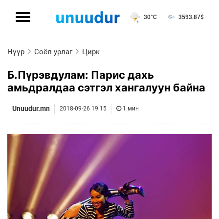
30°C
3593.87
$
Нүүр
Соёл урлаг
Цирк
Б.Пүрэвдулам: Парис дахь
амьдралдаа сэтгэл хангалуун байна
Unuudur.mn
2018-09-26 19:15
1 мин