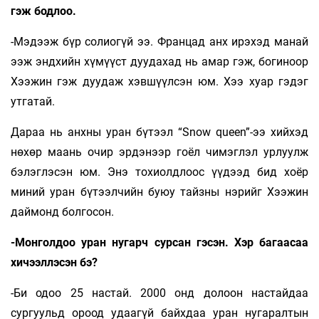
гэж бодлоо.
-Мэдээж бүр солиогүй ээ. Францад анх ирэхэд манай
ээж эндхийн хүмүүст дуудахад нь амар гэж, богиноор
Хээжин гэж дуудаж хэвшүүлсэн юм. Хээ хуар гэдэг
утгатай.
Дараа нь анхны уран бүтээл “Snow queen”-ээ хийхэд
нөхөр маань очир эрдэнээр гоёл чимэглэл урлуулж
бэлэглэсэн юм. Энэ тохиолдлоос үүдээд бид хоёр
миний уран бүтээлчийн буюу тайзны нэрийг Хээжин
даймонд болгосон.
-Монголдоо уран нугарч сурсан гэсэн. Хэр багаасаа
хичээллэсэн бэ?
-Би одоо 25 настай. 2000 онд долоон настайдаа
сургуульд ороод удаагүй байхдаа уран нугаралтын