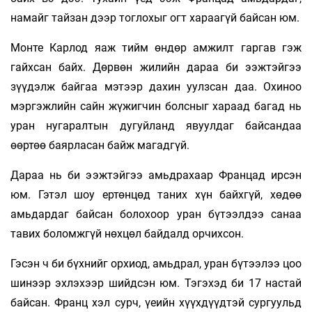
намайг тайзан дээр тоглохыг огт хараагүй байсан юм.
Монте Карлод яаж тийм өндөр амжилт гаргав гэж
гайхсан байх. Дөрвөн жилийн дараа би ээжтэйгээ
зүүдэлж байгаа мэтээр дахин уулзсан даа. Охиноо
мэргэжлийн сайн жүжигчин болсныг хараад багад нь
уран нугаралтын дугуйланд явуулдаг байсандаа
өөртөө баярласан байж магадгүй.
Дараа нь би ээжтэйгээ амьдрахаар Францад ирсэн
юм. Гэтэл шоу ертөнцөд таних хүн байхгүй, хөдөө
амьдардаг байсан болохоор уран бүтээлдээ санаа
тавих боломжгүй нөхцөл байдалд орчихсон.
Гэсэн ч би бүхнийг орхиод, амьдрал, уран бүтээлээ цоо
шинээр эхлэхээр шийдсэн юм. Тэгэхэд би 17 настай
байсан. Франц хэл сурч, үеийн хүүхдүүдтэй сургуульд