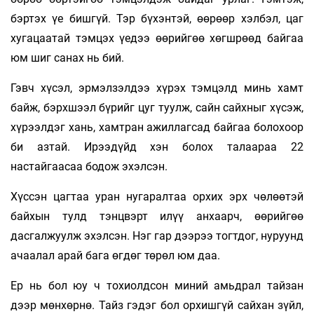
бэртэх үе бишгүй. Тэр бүхэнтэй, өөрөөр хэлбэл, цаг
хугацаатай тэмцэх үедээ өөрийгөө хөгшрөөд байгаа
юм шиг санах нь бий.
Гэвч хүсэл, эрмэлзэлдээ хүрэх тэмцэлд минь хамт
байж, бэрхшээл бүрийг цуг туулж, сайн сайхныг хүсэж,
хүрээлдэг хань, хамтран ажиллагсад байгаа болохоор
би азтай. Ирээдүйд хэн болох талаараа 22
настайгаасаа бодож эхэлсэн.
Хүссэн цагтаа уран нугаралтаа орхих эрх чөлөөтэй
байхын тулд тэнцвэрт илүү анхаарч, өөрийгөө
дасгалжуулж эхэлсэн. Нэг гар дээрээ тогтдог, нуруунд
ачаалал арай бага өгдөг төрөл юм даа.
Ер нь бол юу ч тохиолдсон миний амьдрал тайзан
дээр мөнхөрнө. Тайз гэдэг бол орхишгүй сайхан зүйл,