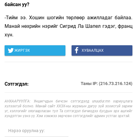
байсан уу?
-Тийм ээ. Хошин шогийн төрлөөр ажилладаг байлаа.
Манай нөхрийн нэрийг Сигрид Ла Шапел гэдэг, франц
хүн.
ЖИРГЭХ
ХУВААЛЦАХ
Сэтгэгдэл:
Таны IP: (216.73.216.124)
АНХААРУУЛГА: Уншигчдын бичсэн сэтгэгдэлд unuudur.mn хариуцлага
хүлээхгүй болно. Манай сайт ХХЗХ-ны журмын дагуу зүй зохисгүй зарим
үг, хэллэгийг хязгаарласан тул Та сэтгэгдэл бичихдээ бусдын эрх ашгийг
хүндэтгэн үзнэ үү. Хэм хэмжээ зөрчсөн сэтгэгдлийг админ устгах эрхтэй.