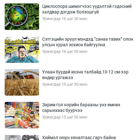
Циклоспора шимэгчээс үүдэлтэй гэдэсний
халдвар дэгдэж болзошгүй
Уржигдар 16 цаг 30 мин
Сэтгэцийн эрүүл мэндэд “санаа тавих” олон
улсын хурал зохион байгуулна
Уржигдар 16 цаг 00 мин
Улаан буудай ихэнх талбайд 10-12 см-ээр
өндөр ургажээ
Уржигдар 15 цаг 30 мин
Зарим гол нэрийн барааны үнэ өмнөх
сарынхаас буурчээ
Уржигдар 15 цаг 00 мин
Хиймэл оюун хяналтаас гарч байна