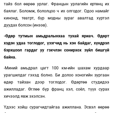
тайз бол өөрөө урлаг. Францын урлагийн ертөнц их
баялаг. Боломж, бололцоо ч их олгодог. Одоо намайг
кинонд, театрт, бүр модны зураг авалтад хүртэл
дуудах болсон (инээв).
-Өдөр тутмын амьдралынхаа тухай яриач. Өдөрт
хэдэн удаа тоглодог, үзэгчид нь хэн байдаг, хүндрэл
бэрхшээл гардаг уу гэхчлэн сонирхох зүйл бишгүй
байна.
-Миний амьдрал цагт 100 км-ийн шахам хурдаар
урагшилдаг гэхэд болно. Би долоо хоногийн зургаан
өдөр тайзан дээр тоглодог. Өдөртөө студидээ
ажилладаг. Өглөө бүр франц хэл, соёл, түүх сурах
хичээлд явж эхэлсэн.
Үдээс хойш сурагчидтайгаа ажиллана. Эсвэл өөрөө