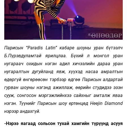
Парисын “Par­adis Latin” кабаре шоуны уран бүтээлч
Б.Пүрэвдуламтай ярилцлаа. Бүхий л монгол уран
нугараач охидын нэгэн адил хичээлийн дараа уран
нугаралтын дугуйланд явж, хүүхэд насаа амралтын
өдөргүй өнгөрөөсөн тэрбээр өдгөө Парисын алдартай
гурван шоуны нэгэнд ажиллаж, өөрийн студидээ эзэн
сууж, сонгосон мэргэжлийнхээ сайхныг амталж яваа
нэгэн. Түүнийг Парисын шоу ертөнцөд Heejin Dia­mond
нэрээр андахгүй.
-Нэрээ яагаад сольсон тухай хамгийн түрүүнд асууя