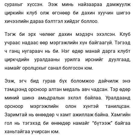
сурахыг хүссэн. Ээж минь найзаараа дамжуулж
циркийн клуб олж өгснөөр би дахин хуучин шигээ
хичээлийн дараа бэлтгэл хийдэг боллоо.
Тэгж би эрх чөлөөг дахин мэдэрч эхэлсэн. Клуб
учраас надаас өөр мэргэжлийн хүн байгаагүй. Тэгээд
ч ганц нугараач нь би. Нэг өдөр манай дарга клубт
циркчдийн уралдааны урилга ирснийг дуулгаад,
намайг оролцохыг санал болгосон юм.
Ээж, эгч бид гурав бүх боломжоо дайчилж энэ
тэмцээнд орсноор алтан медаль авч чадсан. Тэр өдөр
миний шинэ амьдралын эхлэл байлаа. Уралдаанд
орсноор мэргэжлийн олон хүнтэй танилцсан.
Заримтай нь өнөөдөр ч хамт ажиллаж байна. Хамгийн
гол нь тэгэхэд би өнөөдөр намайг “бүтээж” байгаа
ханьтайгаа учирсан юм.