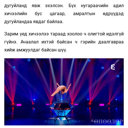
дугуйланд явж эхэлсэн. Бүх нугараачийн адил
хичээлийн бус цагаар, амралтын өдрүүдэд
дугуйландаа явдаг байлаа.
Зарим үед хичээлээ тараад хоолоо ч олигтой идэлгүй
гүйнэ. Ачаалал ихтэй байсан ч гэрийн даалгавраа
хийж амжуулдаг байсан шүү.