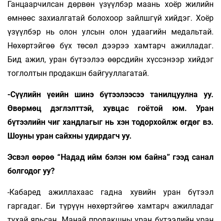
Ганцаарчилсан дөрвөн үзүүлбэр маань хоёр жилийн
өмнөөс захиалгатай болохоор зайлшгүй хийдэг. Хоёр
үзүүлбэр нь олон улсын олон удаагийн медальтай.
Нөхөртэйгөө бүх төсөл дээрээ хамтарч ажилладаг.
Бид ажил, уран бүтээлээ өөрсдийн хүссэнээр хийдэг
тоглолтын продакшн байгууллагатай.
-Сүүлийн үеийн шинэ бүтээлээсээ танилцуулна уу.
Өвөрмөц дэглэлттэй, хувцас гоётой юм. Уран
бүтээлийн чиг хандлагыг нь хэн тодорхойлж өгдөг вэ.
Шоуны уран сайхны удирдагч уу.
Эсвэл өөрөө “Надад ийм бэлэн юм байна” гээд санал
болгодог уу?
-Кабаред ажиллахаас гадна хувийн уран бүтээл
гаргадаг. Би түрүүн нөхөртэйгөө хамтарч ажилладаг
тухай ярьсан. Манай продакшны уран бүтээлийн уран