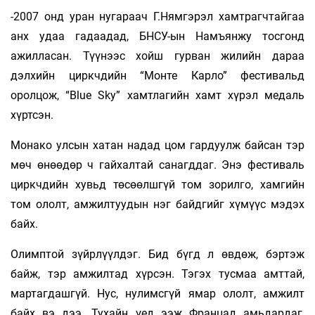
-2007 онд уран нугараач Г.Нямгэрэл хамтрагчтайгаа
анх удаа гадаадад, БНСУ-ын Намъянжу тосгонд
ажилласан. Түүнээс хойш гурван жилийн дараа
дэлхийн циркчдийн “Монте Карло” фестивальд
оролцож, “Blue Sky” хамтлагийн хамт хүрэл медаль
хүртсэн.
Монако улсын хатан надад цом гардуулж байсан тэр
мөч өнөөдөр ч гайхалтай санагддаг. Энэ фестиваль
циркчдийн хувьд төсөөлшгүй том зорилго, хамгийн
том ололт, амжилтуудын нэг байдгийг хүмүүс мэдэх
байх.
Олимптой зүйрлүүлдэг. Бид бүгд л өвдөж, бэртэж
байж, тэр амжилтад хүрсэн. Тэгэх тусмаа амттай,
мартагдашгүй. Нус, нулимсгүй ямар ололт, амжилт
байх вэ дээ. Тухайн үед ээж Францад амьдардаг,