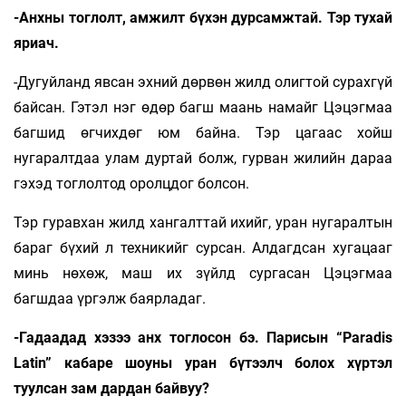
-Анхны тоглолт, амжилт бүхэн дурсамжтай. Тэр тухай
яриач.
-Дугуйланд явсан эхний дөрвөн жилд олигтой сурахгүй
байсан. Гэтэл нэг өдөр багш маань намайг Цэцэгмаа
багшид өгчихдөг юм байна. Тэр цагаас хойш
нугаралтдаа улам дуртай болж, гурван жилийн дараа
гэхэд тоглолтод оролцдог болсон.
Тэр гуравхан жилд хангалттай ихийг, уран нугаралтын
бараг бүхий л техникийг сурсан. Алдагдсан хугацааг
минь нөхөж, маш их зүйлд сургасан Цэцэгмаа
багшдаа үргэлж баярладаг.
-Гадаадад хэзээ анх тоглосон бэ. Парисын “Paradis
Latin” кабаре шоуны уран бүтээлч болох хүртэл
туулсан зам дардан байвуу?