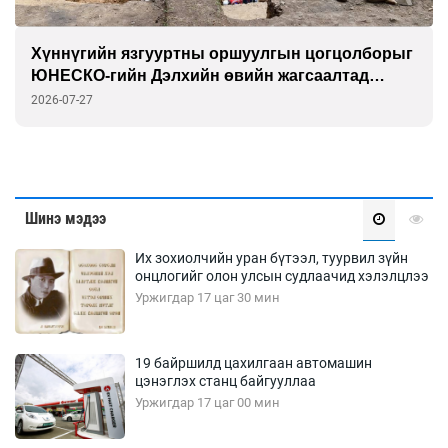
Хүннүгийн язгууртны оршуулгын цогцолборыг
ЮНЕСКО-гийн Дэлхийн өвийн жагсаалтад
бүртгэлээ
2026-07-27
Шинэ мэдээ
Их зохиолчийн уран бүтээл, туурвил зүйн
онцлогийг олон улсын судлаачид хэлэлцлээ
Уржигдар 17 цаг 30 мин
19 байршилд цахилгаан автомашин
цэнэглэх станц байгууллаа
Уржигдар 17 цаг 00 мин