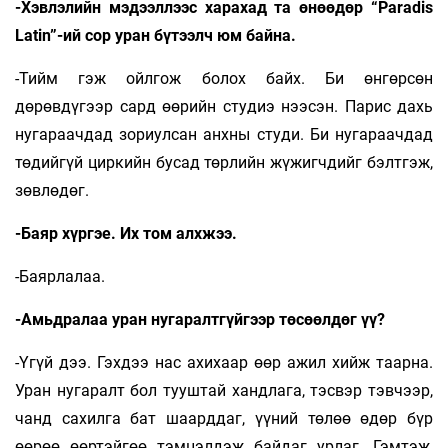
-Хэвлэлийн мэдээллээс харахад та өнөөдөр “Paradis
Latin”-ий сор уран бүтээлч юм байна.
-Тийм гэж ойлгож болох байх. Би өнгөрсөн
дөрөвдүгээр сард өөрийн студиэ нээсэн. Парис дахь
нугараачдад зориулсан анхны студи. Би нугараачдад
төдийгүй циркийн бусад төрлийн жүжигчдийг бэлтгэж,
зөвлөдөг.
-Баяр хүргэе. Их том алхжээ.
-Баярлалаа.
-Амьдралаа уран нугаралтгүйгээр төсөөлдөг үү?
-Үгүй дээ. Гэхдээ нас ахихаар өөр ажил хийж таарна.
Уран нугаралт бол тууштай хандлага, тэсвэр тэвчээр,
чанд сахилга бат шаарддаг, үүний төлөө өдөр бүр
өөрөө өөртэйгөө тэмцэлдэж байдаг урлаг. Гэмтэж,