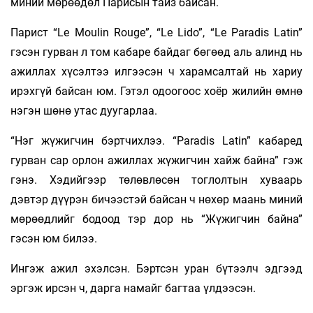
миний мөрөөдөл Парисын тайз байсан.
Парист “Le Moulin Rouge”, “Le Lido”, “Le Paradis Latin”
гэсэн гурван л том кабаре байдаг бөгөөд аль алинд нь
ажиллах хүсэлтээ илгээсэн ч харамсалтай нь хариу
ирэхгүй байсан юм. Гэтэл одоогоос хоёр жилийн өмнө
нэгэн шөнө утас дуугарлаа.
“Нэг жүжигчин бэртчихлээ. “Paradis Latin” кабаред
гурван сар орлон ажиллах жүжигчин хайж байна” гэж
гэнэ. Хэдийгээр төлөвлөсөн тоглолтын хуваарь
дэвтэр дүүрэн бичээстэй байсан ч нөхөр маань миний
мөрөөдлийг бодоод тэр дор нь “Жүжигчин байна”
гэсэн юм билээ.
Ингэж ажил эхэлсэн. Бэртсэн уран бүтээлч эдгээд
эргэж ирсэн ч, дарга намайг багтаа үлдээсэн.