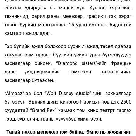
сайхны удирдагч нь манай хүн. Хувцас, хэрэглэл,
техникчид, харилцааны менежер, графикч гэх зэрэг
төрөл бүрийн мэргэжлийн 15 уран бүтээлч бидэнтэй
хамтарч ажилладаг.
Гэр бүлийн ажил болохоор бүхий л ажил, төсөл дээрээ
хоёулаа хамтардаг. Сүүлийн үеийн уран бүтээлүүдээ
захиалгаар хийсэн. “Diamond sisters”-ийг Францын
дарс үйлдвэрлэлийн томоохон төлөөлөгчийн
захиалгаар бүтээсэн.
“Al­maaz”-аа бол “Walt Disney studio”-гийн захиалгаар
бүтээсэн. Эднийх шинэ киногоо Парисын төв дэх 2500
суудалтай “Grand Rex” хэмээх том кино театрт гаргах
гээд, сурталчилгааны үзүүлбэр хийлгэсэн.
-Танай нөхөр менежер юм байна. Өмнө нь жүжигчин