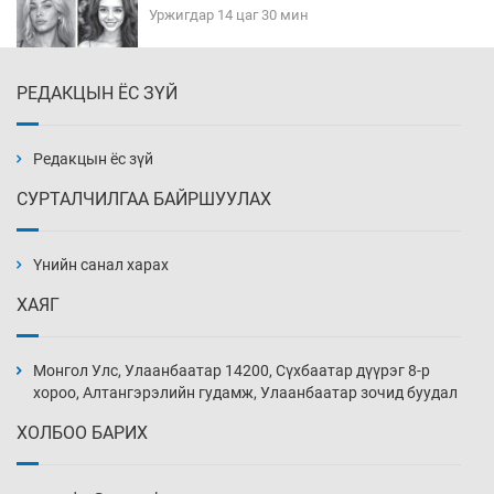
Уржигдар 14 цаг 30 мин
РЕДАКЦЫН ЁС ЗҮЙ
Эмэгтэйчүүд Бээжин, эрэгтэйчүүд Японд
бэлтгэл базаахаар хилийн дээс алхлаа
Уржигдар 14 цаг 00 мин
Редакцын ёс зүй
СУРТАЛЧИЛГАА БАЙРШУУЛАХ
АНУ-ын Цэргийн кибер командлалаын
ажилтнууд амиа хорлох явдал эрс
нэмэгджээ
Үнийн санал харах
Уржигдар 13 цаг 52 мин
ХАЯГ
Монголын шигшээ Хонконгийн багийг ялж,
эхний хожлоо авлаа
Монгол Улс, Улаанбаатар 14200, Сүхбаатар дүүрэг 8-р
Уржигдар 13 цаг 30 мин
хороо, Алтангэрэлийн гудамж, Улаанбаатар зочид буудал
ХОЛБОО БАРИХ
Техникийн өндөр үзүүлэлттэй агаарын хөлөг
худалдан авах хүсэлтээ уламжлав