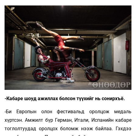
-Кабаре шоуд ажиллах болсон түүхийг нь сонирхъё.
-Би Европын олон фестивальд оролцож медаль
хүртсэн. Амжилт бүр Герман, Итали, Испанийн кабаре
тоглолтуудад оролцох боломж нээж байлаа. Гэхдээ