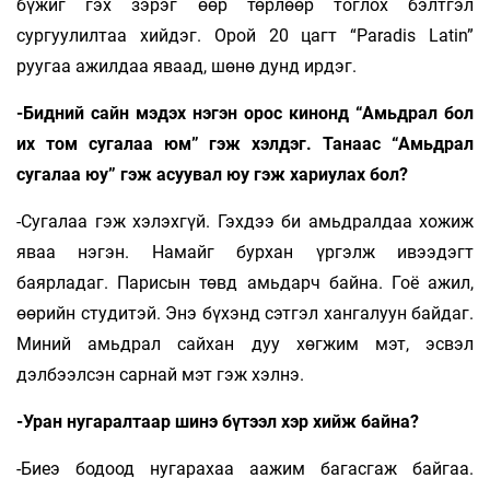
бүжиг гэх зэрэг өөр төрлөөр тоглох бэлтгэл
сургуулилтаа хийдэг. Орой 20 цагт “Paradis Latin”
руугаа ажилдаа яваад, шөнө дунд ирдэг.
-Бидний сайн мэдэх нэгэн орос кинонд “Амьдрал бол
их том сугалаа юм” гэж хэлдэг. Танаас “Амьдрал
сугалаа юу” гэж асуувал юу гэж хариулах бол?
-Сугалаа гэж хэлэхгүй. Гэхдээ би амьдралдаа хожиж
яваа нэгэн. Намайг бурхан үргэлж ивээдэгт
баярладаг. Парисын төвд амьдарч байна. Гоё ажил,
өөрийн студитэй. Энэ бүхэнд сэтгэл хангалуун байдаг.
Миний амьдрал сайхан дуу хөгжим мэт, эсвэл
дэлбээлсэн сарнай мэт гэж хэлнэ.
-Уран нугаралтаар шинэ бүтээл хэр хийж байна?
-Биеэ бодоод нугарахаа аажим багасгаж байгаа.