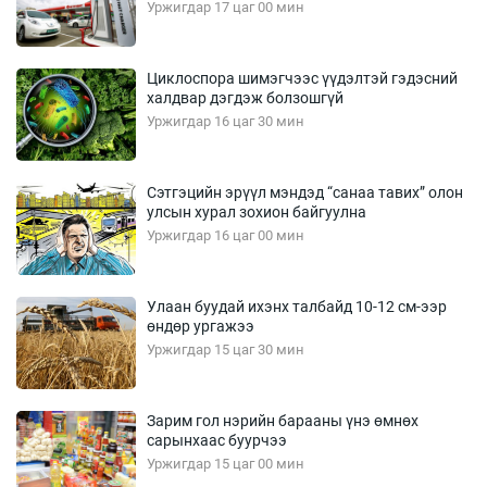
Уржигдар 17 цаг 00 мин
Циклоспора шимэгчээс үүдэлтэй гэдэсний
халдвар дэгдэж болзошгүй
Уржигдар 16 цаг 30 мин
Сэтгэцийн эрүүл мэндэд “санаа тавих” олон
улсын хурал зохион байгуулна
Уржигдар 16 цаг 00 мин
Улаан буудай ихэнх талбайд 10-12 см-ээр
өндөр ургажээ
Уржигдар 15 цаг 30 мин
Зарим гол нэрийн барааны үнэ өмнөх
сарынхаас буурчээ
Уржигдар 15 цаг 00 мин