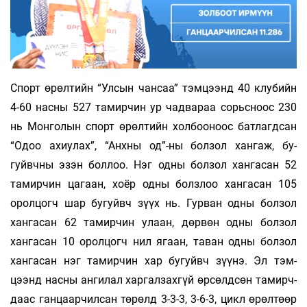
Спорт өрөлтийн “Улсын чансаа” тэм­­­­­цээнд 40 клубийн
4-60 насны 527 та­­мир­­­­чин ур чад­­вараа сорьсноос 230
нь Мон­­­­­го­­­лын спорт өрөл­тийн холбоо­­ноос бат­­­­­лагд­­­­­­сан
“Одоо ахиу­лах”, “Анх­­ны од”-ны бол­зол хан­­гаж, бу­­
гуйвчны эзэн бол­­лоо. Нэг одны бол­­­зол хан­­га­сан 52
тамир­­чин цагаан, хоёр одны болз­­­лоо ханга­­­сан 105
орол­­­цогч шар бугуйвч зүүх нь. Гур­­­ван одны болзол
хан­­­­га­сан 62 тамир­­­чин улаан, дөрвөн одны бол­зол
хангасан 10 оролцогч нил ягаан, та­­ван одны бол­зол
хан­­­га­сан нэг та­мир­­­чин хар бу­­­гуйвч зүүнэ. Эл тэм­
цээнд нас­ны ангилал хар­­гал­­захгүй өрсөлд­сөн та­­­­мирч­­­
даас ган­­цаар­­чилсан тө­­рөлд 3-3-3, 3-6-3, цикл өрөл­­­­төөр