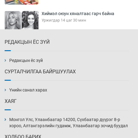
Хиймэл оюун хяналтаас гарч байна
Уржигдар 14 цаг 30 мин
РЕДАКЦЫН ЁС ЗҮЙ
Эмэгтэйчүүд Бээжин, эрэгтэйчүүд Японд
бэлтгэл базаахаар хилийн дээс алхлаа
Уржигдар 14 цаг 00 мин
Редакцын ёс зүй
СУРТАЛЧИЛГАА БАЙРШУУЛАХ
АНУ-ын Цэргийн кибер командлалаын
ажилтнууд амиа хорлох явдал эрс
нэмэгджээ
Үнийн санал харах
Уржигдар 13 цаг 52 мин
ХАЯГ
Монголын шигшээ Хонконгийн багийг ялж,
эхний хожлоо авлаа
Монгол Улс, Улаанбаатар 14200, Сүхбаатар дүүрэг 8-р
Уржигдар 13 цаг 30 мин
хороо, Алтангэрэлийн гудамж, Улаанбаатар зочид буудал
ХОЛБОО БАРИХ