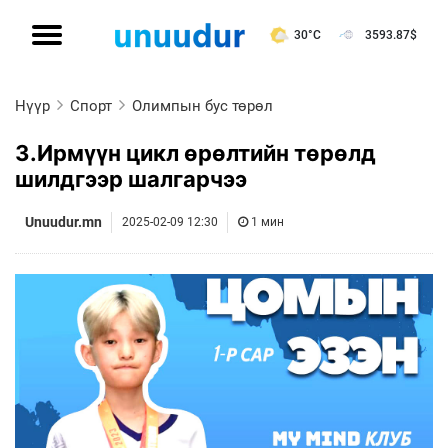
30°C
3593.87
$
Нүүр
Спорт
Олимпын бус төрөл
З.Ирмүүн цикл өрөлтийн төрөлд
шилдгээр шалгарчээ
Unuudur.mn
2025-02-09 12:30
1 мин