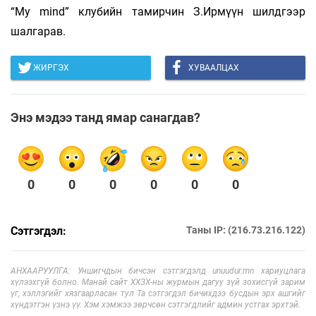
“My mind” клубийн та­­­­­­мир­­­чин З.Ирмүүн шилдгээр
шалгарав.
ЖИРГЭХ
ХУВААЛЦАХ
Энэ мэдээ танд ямар санагдав?
0
0
0
0
0
0
Сэтгэгдэл:
Таны IP: (216.73.216.122)
АНХААРУУЛГА: Уншигчдын бичсэн сэтгэгдэлд unuudur.mn хариуцлага
хүлээхгүй болно. Манай сайт ХХЗХ-ны журмын дагуу зүй зохисгүй зарим
үг, хэллэгийг хязгаарласан тул Та сэтгэгдэл бичихдээ бусдын эрх ашгийг
хүндэтгэн үзнэ үү. Хэм хэмжээ зөрчсөн сэтгэгдлийг админ устгах эрхтэй.