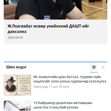
Ж.Лхагвабат өсвөр үеийнхний ДАШТ-ийг
дэнсэлнэ
2026-08-06
Шинэ мэдээ
Их зохиолчийн уран бүтээл, туурвил зүйн
онцлогийг олон улсын судлаачид хэлэлцлээ
Уржигдар 17 цаг 30 мин
19 байршилд цахилгаан автомашин
цэнэглэх станц байгууллаа