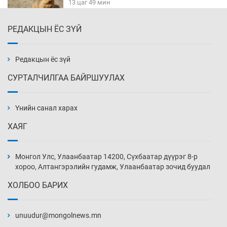
13 цаг 49 мин
РЕДАКЦЫН ЁС ЗҮЙ
Х.Улам-Өрнөх байр урагшилж, долоод
жагсжээ
14 цаг 19 мин
Редакцын ёс зүй
СУРТАЛЧИЛГАА БАЙРШУУЛАХ
Ж.Лхагвабат өсвөр үеийнхний ДАШТ-ийг
дэнсэлнэ
Үнийн санал харах
14 цаг 49 мин
ХАЯГ
Иран тэсэж үлдсэн ч удаан хугацаанд хүнд
үеийг туулна
Монгол Улс, Улаанбаатар 14200, Сүхбаатар дүүрэг 8-р
15 цаг 19 мин
хороо, Алтангэрэлийн гудамж, Улаанбаатар зочид буудал
ХОЛБОО БАРИХ
Боловсролын зээлийн сангаар гадаадад
суралцагчдын амьжиргааны зардлын
хэмжээг шинэчлэн тогтоох нь
unuudur@mongolnews.mn
15 цаг 49 мин