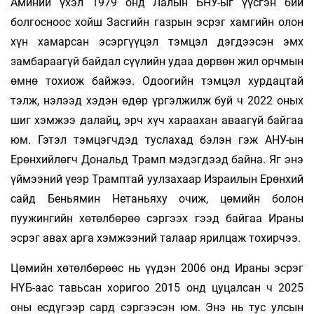
Аминий үхэл 1979 онд Лалын БНУ-ыг үүсгэн бий
болгосноос хойш Засгийн газрын эсрэг хамгийн олон
хүн хамарсан эсэргүүцэл тэмцэл дэгдээсэн эмх
замбараагүй байдал сүүлийн удаа дөрвөн жил орчмын
өмнө тохиож байжээ. Одоогийн тэмцэл хурдацтай
тэлж, нэлээд хэдэн өдөр үргэлжилж буй ч 2022 оных
шиг хэмжээ далайц, эрч хүч хараахан аваагүй байгаа
юм. Гэтэл тэмцэгчдэд туслахад бэлэн гэж АНУ-ын
Ерөнхийлөгч Дональд Трамп мэдэгдээд байна. Яг энэ
үймээний үеэр Трамптай уулзахаар Израилын Ерөнхий
сайд Беньямин Нетаньяху очиж, цөмийн болон
пуужингийн хөтөлбөрөө сэргээх гээд байгаа Ираны
эсрэг авах арга хэмжээний талаар ярилцаж тохирчээ.
Цөмийн хөтөлбөрөөс нь үүдэн 2006 онд Ираны эсрэг
НҮБ-аас тавьсан хоригоо 2015 онд цуцалсан ч 2025
оны есдүгээр сард сэргээсэн юм. Энэ нь тус улсын