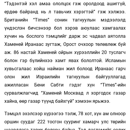
“Тэдэнтэй хэл амаа ололцох гэж оролдоод ашиггүй,
ердөө байранд нь л тавьчих хэрэгтэй” гэж хэлжээ.
Британийн “Times” сонин тагнуулын мэдээлэлд
үндэслэн бичсэнээр бол хэрэв аюулаас хамгаалах
хүчин нь бослого тэмцлийг дарж эс чадвал аятолла
Хаменей Иранаас зугтаж, Орост очхоор төлөвлөж буй
аж. 86 настай Хаменей ойрын хүрээллийн 20 туслагч
болон гэр бүлийнхээ хамт явах бололтой. Исламын
хувьсгалаас хойш найман жил болоод Иранаас гарч
олон жил Израилийн тагнуулын байгууллагад
ажилласан Бени Сабти гэдэг хүн “Times”-ийн
сурвалжлагчид “Хаменей Москвад л хоргодох газар
хайна, өөр газар түүнд байхгүй” хэмээн ярьжээ.
Тэмцэл эхэлсээр хүрээгээ тэлж, 78 хот, хүн ам олноор
оршин суудаг 222 тосгон сууринг хамарч улс төрийн
шаардлага тавих болсон байна. Тэд дэглэмийг солих