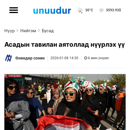
30°C
3593.93
$
Нүүр
Нийгэм
Бусад
Асадын тавилан аятоллад нүүрлэх үү
Өнөөдөр сонин
2026-01-08 14:30
6 мин унших