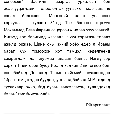
сонсохыг” Засгийн газар­таа уриалсан бол
эсэргүүцэгчдийн төлөөлөлтэй уулзахыг маргааш нь
санал болгожээ. Мөнгөний ханш унагасны
хариуцлагыг хүлээн 31-нд Төв банкны тэргүүн
Мохаммед Реза Фарзин огцорсон ч нөлөө үзүүлсэнгүй.
Ингээд эрх баригчид жагсаалыг хүч хэрэглэн тараах
ажилд оржээ. Ши­нэ оны эхний хоёр өдөр л Ираны
бараг бүх то­моохон хот тэмцэл, хөдөлгөөнд
хамрагдаж, дэг журмаа алдсан байна. Нэгдүгээр
сарын 1-ний орой буюу Иранд хэдийн 2-ны өглөө бол­
сон байхад Дональд Трамп нийгмийн сүл­жээндээ
“Иран тэмцэгчдээ буудаж, устгаад бай­вал АНУ тэдэнд
туслахаар очно, бид бүрэн зэв­сэглэсэн, тулалдахад
бэлэн” гэж бичсэн байв.
Р.Жаргалант