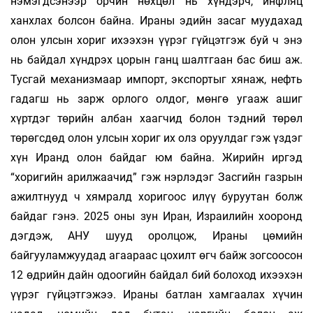
нэмэгдсэнээр орчин нөхцөл нь хүндэрч, инфляц
ханхлах болсон байна. Ираны эдийн засаг муудахад
олон улсын хориг ихээхэн үүрэг гүйцэтгэж буй ч энэ
нь байдал хүндрэх цорын ганц шалтгаан бас биш аж.
Тусгай механизмаар импорт, экспортыг хянаж, нефть
гадагш нь зарж орлого олдог, мөнгө угааж ашиг
хүртдэг төрийн албан хаагчид болон тэдний төрөл
төрөгсдөд олон улсын хориг их олз оруулдаг гэж үздэг
хүн Иранд олон байдаг юм байна. Жирийн иргэд
“хоригийн арилжаачид” гэж нэрлэдэг Засгийн газрын
ажилтнууд ч хямралд хоригоос илүү буруутан болж
байдаг гэнэ. 2025 оны зун Иран, Израилийн хооронд
дэгдэж, АНУ шууд оролцож, Ираны цөмийн
байгууламжуудад агаараас цохилт өгч байж зогсоосон
12 өдрийн дайн одоогийн байдал бий болоход ихээхэн
үүрэг гүйцэтгэжээ. Ираны батлан хамгаалах хүчин