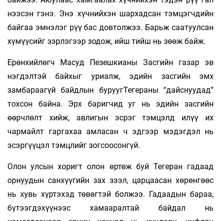
нээсэн гэнэ. Энэ хүчнийхэн шархадсан тэмцэгчдийн
байгаа эм­нэлэг рүү бас довтолжээ. Барьж саатуулсан
хү­мүү­сийг зэрлэгээр зодож, ийш тийш нь зөөж байж.
Ерөнхийлөгч Масуд Пезешкианы Засгийн газар эв
нэгдэлтэй байхыг уриалж, эдийн засгийн эмх
замбараагүй байдлын буруугТегераны “дайснуудад”
тохсон байна. Эрх баригчид уг нь эдийн засгийн
өөрчлөлт хийж, авлигын эсрэг тэмцэлд илүү их
чармайлт гаргахаа амласан ч эдгээр мэдэгдэл нь
эсэргүүцэл тэмцлийг зогсоосонгүй.
Олон улсын хоригт олон өртөж буй Тегеран гадаад
орнуудын санхүүгийн зах зээл, царцаасан хөрөнгөөс
нь хувь хүртэхэд төвөгтэй болжээ. Гадаадын бараа,
бүтээгдэхүүнээс хамаа­ралтай байдал нь