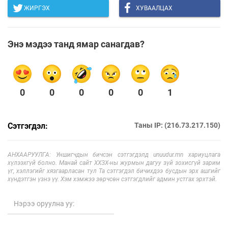
ЖИРГЭХ
ХУВААЛЦАХ
Энэ мэдээ танд ямар санагдав?
0
0
0
0
0
1
Сэтгэгдэл:
Таны IP: (216.73.217.150)
АНХААРУУЛГА: Уншигчдын бичсэн сэтгэгдэлд unuudur.mn хариуцлага
хүлээхгүй болно. Манай сайт ХХЗХ-ны журмын дагуу зүй зохисгүй зарим
үг, хэллэгийг хязгаарласан тул Та сэтгэгдэл бичихдээ бусдын эрх ашгийг
хүндэтгэн үзнэ үү. Хэм хэмжээ зөрчсөн сэтгэгдлийг админ устгах эрхтэй.