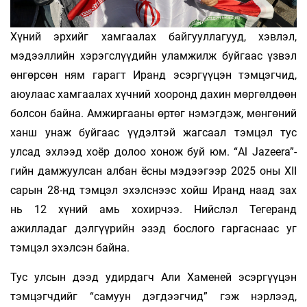
Хүний эрхийг хамгаалах байгууллагууд, хэвлэл,
мэдээллийн хэрэгслүүдийн уламжилж буйгаас үзвэл
өнгөрсөн ням га­рагт Иранд эсэргүүцэн тэмцэгчид,
аюулаас хам­гаалах хүчний хооронд дахин мөргөлдөөн
болсон байна. Амжиргааны өртөг нэмэгдэж, мөнгөний
ханш унаж буйгаас үүдэлтэй жагсаал тэмцэл тус
улсад эхлээд хоёр долоо хонож буй юм. “Al Jazeera”-
гийн дамжуулсан албан ёсны мэдээгээр 2025 оны XII
сарын 28-нд тэмцэл эхэлснээс хойш Иранд наад зах
нь 12 хүний амь хохирчээ. Нийслэл Тегеранд
ажилладаг дэлгүүрийн эзэд бослого гаргаснаас уг
тэмцэл эхэлсэн байна.
Тус улсын дээд удирдагч Али Хаменей эсэргүүцэн
тэмцэгчдийг “самуун дэгдээгчид” гэж нэрлээд,