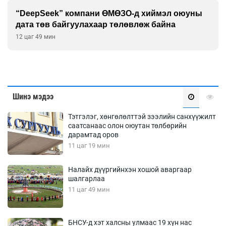
“DeepSeek” компани ӨМӨЗО-д хиймэл оюуны
дата төв байгуулахаар төлөвлөж байна
12 цаг 49 мин
Шинэ мэдээ
Тэтгэлэг, хөнгөлөлттэй зээлийн санхүүжилт
саатсанаас олон оюутан төлбөрийн
дарамтад оров
11 цаг 19 мин
Налайх дүүргийнхэн хошой аваргаар
шалгарлаа
11 цаг 49 мин
БНСУ-д хэт халсны улмаас 19 хүн нас