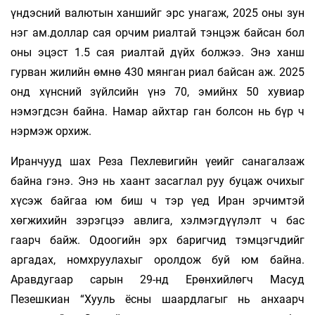
үндэсний валютын ханшийг эрс унагаж, 2025 оны зун
нэг ам.доллар сая орчим риалтай тэнцэж байсан бол
оны эцэст 1.5 сая риалтай дүйх болжээ. Энэ ханш
гурван жилийн өмнө 430 мянган риал байсан аж. 2025
онд хүнсний зүйлсийн үнэ 70, эмийнх 50 хувиар
нэмэгдсэн байна. Намар айхтар ган болсон нь бүр ч
нэрмэж орхиж.
Иранчууд шах Реза Пехлевигийн үеийг санагалзаж
байна гэнэ. Энэ нь хаант засаглал руу буцаж очихыг
хүсэж байгаа юм биш ч тэр үед Иран эрчимтэй
хөгжихийн зэрэгцээ авлига, хэлмэгдүүлэлт ч бас
гаарч байж. Одоогийн эрх баригчид тэмцэгчдийг
аргадах, номхруулахыг оролдож буй юм байна.
Аравдугаар сарын 29-нд Ерөнхийлөгч Масуд
Пезешкиан “Хууль ёсны шаардлагыг нь анхаарч