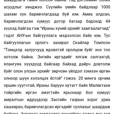
асуудлыг хөнджээ. Сүүлийн үеийн байдлаар 1000
шахам хүн баривчлагдаад буй юм. Амиа алдсан,
баривчлагдсан хүмүүс дотор багаар бодоход 44
хүүхэд байгаа гэж “Ираны хүний эрхийг хамгаалагчид”
гэдэг АНУ-ын байгууллага мэдээлсэн байх юм. Тус
байгууллагын орлогч захирал Скайлар Томпсон
“Тэмцэлд залуучууд идэвхтэй оролцож буйг энэ тоо
нотолж байна. Энгийн иргэдийг ялгаж салгахгүй,
ялангуяа хүүхдүүд байсаар байхад дайрч довтолж
буйг олон улсын эрхийг зөрчсөн үйлдэл хэмээн өргөн
олноор шүүн хэлэлцэх ёстой” гэжээ. 20 мянга орчим
оршин суугчтай, Ираны баруун нутагт байх Малектахи
тойргийн иргэн эмэгтэйн ярьснаар бол хүмүүс
амралтын өдрүүдээр Засгийн газрын эсрэг уриа
хашхиран, баривчлагдсан иргэдийг суллахыг шаардаж
байжээ. Аюулаас хам­гаа­лах хүчнийхэн тэдэн рүү гал