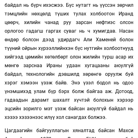
байдал нь бүрч ихэсжээ. Бүс нутагт нь үүссэн зөрчил
тэмцлийн нөхцөлд түших тулах холбоотон Иранд
цөөрч, хилийн чанад руу зарсан нефтиэс олсон
орлогоо гадагш гаргах суваг нь ч хумигдав. Насан
өндөр болсон дээд удирдагч Али Хаменей болон
түүний ойрын хүрээллийнхэн бүс нутгийн холбоотнууд
хийгээд цөмийн хөтөлбөрт олон жилийн турш асар их
мөнгө зарснаа Ираны удаан хугацааны аюулгүй
байдал, технологийн дэвшилд хөрөнгө оруулж буй
хэрэг хэмээн үзэж байв. Энэ үзэл бодол нь одоо
үнэмшихэд улам бүр бэрх болж байгаа аж. Дотоод,
гадаадын дарамт шахалт хүчтэй болохын хэрээр
эцсийн зорилго мэт үзэж байсан аюулгүй байдал нь
хэзээ хэзээнээс илүү хол санагдах болжээ.
Цагдаагийн байгууллагын хяналтад байсан Махси