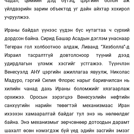
чадал, цөмийн дэд бүтэц, цэргийн болон аж
үйлдвэрийн зарим объектод уг дайн айхтар хохирол
учруулжээ.
Ираны байдал үүнээс үүдэн бүс нутагтаа ч сүрхий
дордсон байна. Сирид Башар Асадын дэглэм унаснаар
Тегеран гол холбоотноо алдаж, Ливанд “Хезболла”-д
Израил тасралтгүй довтолсноор түүний дээд
удирдлагын үлэмж хэсгийг устгажээ. Түүнчлэн
Венесуэлд АНУ цэргийн ажиллагаа явуулж, Николас
Мадуро, гэргий Силия Флорес нарыг баривчил­сан нь
хилийн чанад дахь Ираны боломжийг хязгаарлаж
орхижээ. Оросын зэрэгцээ Вене­суэлийн нефтийн
санхүүгийн нарийн төвөгтэй механизмаас Иран
ихээхэн хамааралтай байдаг тул энэ нь нөлөөлдөг
байна. Энэ механизмыг зөрчсөнөөр дотоодын дарамт
шахалт өсөн нэмэгдэж буй үед эдийн засгийн эмзэг