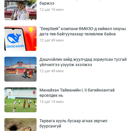
баржээ
12 цаг 19 мин
“DeepSeek” компани ӨМӨЗО-д хиймэл оюуны
дата төв байгуулахаар төлөвлөж байна
12 цаг 49 мин
Дашчойлин хийд жуулчдад зориулсан тусгай
үйлчилгээ үзүүлж эхэлжээ
12 цаг 49 мин
Манайхан Тайванийн I, II багийнхантай
өрсөлдөх нь
13 цаг 19 мин
Тарвага хууль бусаар агнах зөрчил
буурсангүй