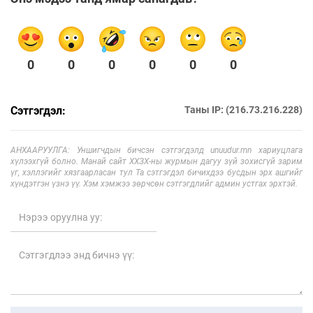
0
0
0
0
0
0
Сэтгэгдэл:
Таны IP: (216.73.216.228)
АНХААРУУЛГА: Уншигчдын бичсэн сэтгэгдэлд unuudur.mn хариуцлага
хүлээхгүй болно. Манай сайт ХХЗХ-ны журмын дагуу зүй зохисгүй зарим
үг, хэллэгийг хязгаарласан тул Та сэтгэгдэл бичихдээ бусдын эрх ашгийг
хүндэтгэн үзнэ үү. Хэм хэмжээ зөрчсөн сэтгэгдлийг админ устгах эрхтэй.