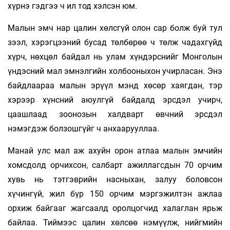
хүрнэ гэдгээ ч ил тод хэлсэн юм.
Малын эмч нар цалин хөлсгүй олон сар болж буй тул
зээл, хэрэгцээний бусад төлбөрөө ч төлж чадахгүйд
хүрч, нөхцөл байдал нь улам хүндэрснийг Монголын
үндэсний мал эмнэлгийн холбооныхон учирласан. Энэ
байдлаараа малын эрүүл мэнд хөсөр хаягдан, тэр
хэрээр хүнсний аюулгүй байдалд эрсдэл учирч,
цаашлаад зоонозын халдварт өвчний эрсдэл
нэмэгдэж болзошгүйг ч анхаарууллаа.
Манай улс мал аж ахуйн орон атлаа малын эмчийн
хомсдолд орчихсон, салбарт ажиллагсдын 70 орчим
хувь нь тэтгэврийн насныхан, залуу боловсон
хүчингүй, жил бүр 150 орчим мэргэжилтэн ажлаа
орхиж байгааг жагсаалд оролцогчид халаглан ярьж
байлаа. Тиймээс цалин хөлсөө нэмүүлж, нийгмийн