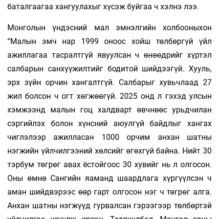
баталгаагаа хангуулахыг хүсэж буйгаа ч хэлнэ лээ.
Монголын үндэсний мал эмнэлгийн холбооныхон
“Малын эмч нар 1999 оноос хойш төлбөргүй үйл
ажиллагаа тасралтгүй явуулсан ч өнөөдрийг хүртэл
салбарын санхүүжилтийг бодитой шийдээгүй. Хууль,
эрх зүйн орчин хангалтгүй. Салбарыг хувьчлаад 27
жил болсон ч огт хөгжөөгүй. 2025 онд л гэхэд улсын
хэмжээнд малын гоц халдварт өвчнөөс урьдчилан
сэргийлэх болон хүнсний аюулгүй байдлыг хангах
чиглэлээр ажилласан 1000 орчим анхан шатны
нэгжийн үйлчилгээний хөлсийг өгөхгүй байна. Нийт 30
тэрбум төгрөг авах ёстойгоос 30 хувийг нь л олгосон.
Оны өмнө Сангийн яаманд шаардлага хүргүүлсэн ч
аман шийдвэрээс өөр гарт олгосон нэг ч төгрөг алга.
Анхан шатны нэгжүүд гурвалсан гэрээгээр төлбөртэй