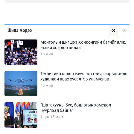
Шинэ мэдээ
Монголын шигшээ Хонконгийн багийг ялж,
эхний хожлоо авлаа
15 мин
Техникийн өндөр үзүүлэлттэй агаарын хөлөг
худалдан авах хүсэлтээ уламжлав
45 мин
“Шатахууны бус, бодлогын хомсдол
нүүрлээд байна”
1 цаг 15 мин