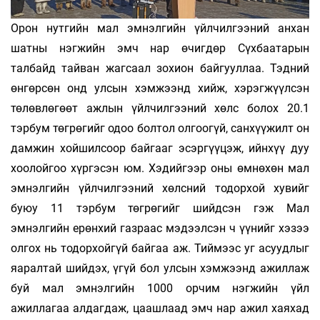
Орон нутгийн мал эмнэлгийн үйлчилгээний анхан
шатны нэгжийн эмч нар өчигдөр Сүхбаатарын
талбайд тайван жагсаал зохион байгууллаа. Тэдний
өнгөрсөн онд улсын хэмжээнд хийж, хэрэгжүүлсэн
төлөвлөгөөт ажлын үйлчилгээний хөлс болох 20.1
тэрбум төгрөгийг одоо болтол олгоогүй, санхүүжилт он
дамжин хойшилсоор байгааг эсэргүүцэж, ийнхүү дуу
хоолойгоо хүргэсэн юм. Хэдийгээр оны өмнөхөн мал
эмнэлгийн үйлчилгээний хөлсний тодорхой хувийг
буюу 11 тэрбум төгрөгийг шийдсэн гэж Мал
эмнэлгийн ерөнхий газраас мэдээлсэн ч үүнийг хэзээ
олгох нь тодорхойгүй байгаа аж. Тиймээс уг асуудлыг
яаралтай шийдэх, үгүй бол улсын хэмжээнд ажиллаж
буй мал эмнэлгийн 1000 орчим нэгжийн үйл
ажиллагаа алдагдаж, цаашлаад эмч нар ажил хаяхад