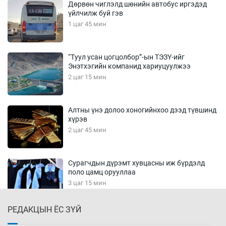
Дөрвөн чиглэлд шөнийн автобус иргэдэд
үйлчилж буй гэв
1 цаг 45 мин
“Туул усан цогцолбор”-ын ТЭЗҮ-ийг
Энэтхэгийн компанид хариуцуулжээ
2 цаг 15 мин
Алтны үнэ долоо хоногийнхоо дээд түвшинд
хүрэв
2 цаг 45 мин
Сурагчдын дүрэмт хувцасны иж бүрдэлд
поло цамц орууллаа
3 цаг 15 мин
РЕДАКЦЫН ЁС ЗҮЙ
Шинжлэх ухаанаа хөсөр хаясан улс
чадваргүй мэргэжилтнүүд л “үйлдвэрлэдэг”