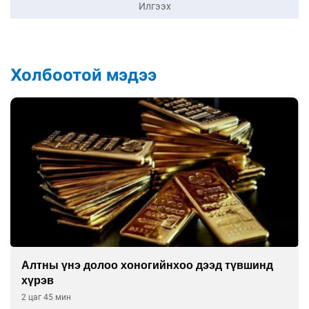
Илгээх
Холбоотой мэдээ
Алтны үнэ долоо хоногийнхоо дээд түвшинд
хүрэв
2 цаг 45 мин