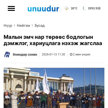
30°C
3593.93
$
Нүүр
Нийгэм
Бусад
Малын эмч нар төрөөс бодлогын
дэмжлэг, хариуцлага нэхэж жагслаа
Өнөөдөр сонин
2026-01-13 11:30
2 мин унших