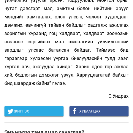
үйлчилгээ үзүүлж ирсэн. Тодруулбал, Монгол орны
нутаг дэвсгэрт мал, амьтны болон нийтийн эрүүл
мэндийг хамгаалах, олон улсын, чөлөөт худалдааг
дэмжих, өвчингүй тайван байдлыг хадгалж ажиллах
зорилгын хүрээнд гоц халдварт, халдварт зоонозын
өвчнөөс сэргийлэх мал эмнэлгийн үйлчилгээний
зардлыг улсаас баталсан байдаг. Тиймээс бид
гэрээгээр хүлээсэн үүргээ биелүүлэхийн тулд зээл
хүртэл авч, ажлуудаа хийдэг. Харин одоо төр ажлаа
хий, бодлогын дэмжлэг үзүүл. Хариуцлагатай байхыг
бид шаардаж байна” гэлээ.
О.Ундрах
ЖИРГЭХ
ХУВААЛЦАХ
Энэ мэдээ танд ямар санагдав?