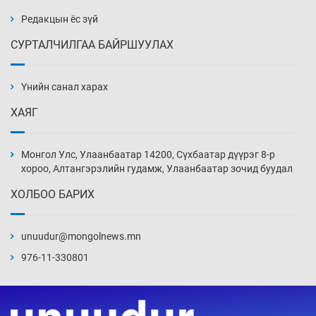
3 цаг 45 мин
Редакцын ёс зүй
СУРТАЛЧИЛГАА БАЙРШУУЛАХ
Аппликэйшн хөгжүүлэхийн оронд ажлаа хий,
Г.Дамдинням сайд аа
Үнийн санал харах
4 цаг 15 мин
ХАЯГ
Эвдэрхий замаар түрээ барьж, иргэдийнхээ
халаасыг тэмтэрч эхэллээ
Монгол Улс, Улаанбаатар 14200, Сүхбаатар дүүрэг 8-р
4 цаг 45 мин
хороо, Алтангэрэлийн гудамж, Улаанбаатар зочид буудал
ХОЛБОО БАРИХ
Тэтгэлэг, хөнгөлөлттэй зээлийн санхүүжилт
саатсанаас олон оюутан төлбөрийн
дарамтад оров
unuudur@mongolnews.mn
20 цаг 15 мин
976-11-330801
Налайх дүүргийнхэн хошой аваргаар
шалгарлаа
20 цаг 45 мин