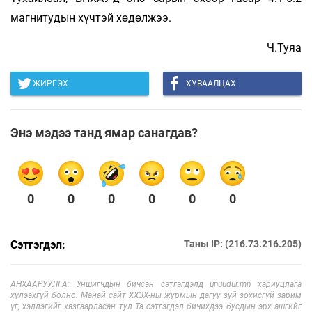
магнитудын хүчтэй хөдөлжээ.
Ч.Туяа
ЖИРГЭХ
ХУВААЛЦАХ
Энэ мэдээ танд ямар санагдав?
0
0
0
0
0
0
Сэтгэгдэл:
Таны IP: (216.73.216.205)
АНХААРУУЛГА: Уншигчдын бичсэн сэтгэгдэлд unuudur.mn хариуцлага
хүлээхгүй болно. Манай сайт ХХЗХ-ны журмын дагуу зүй зохисгүй зарим
үг, хэллэгийг хязгаарласан тул Та сэтгэгдэл бичихдээ бусдын эрх ашгийг