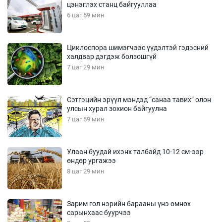
цэнэглэх станц байгууллаа
6 цаг 59 мин
Циклоспора шимэгчээс үүдэлтэй гэдэсний
халдвар дэгдэж болзошгүй
7 цаг 29 мин
Сэтгэцийн эрүүл мэндэд “санаа тавих” олон
улсын хурал зохион байгуулна
7 цаг 59 мин
Улаан буудай ихэнх талбайд 10-12 см-ээр
өндөр ургажээ
8 цаг 29 мин
Зарим гол нэрийн барааны үнэ өмнөх
сарынхаас буурчээ