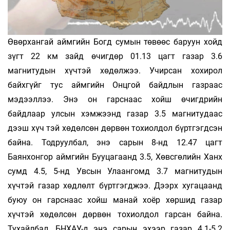
Өвөрхангай аймгийн Богд сумын төвөөс баруун хойд
зүгт 22 км зайд өчигдөр 01.13 цагт газар 3.6
магнитудын хүчтэй хөдөлжээ. Учирсан хохирол
байхгүйг тус аймгийн Онцгой байдлын газраас
мэдээллээ. Энэ он гарснаас хойш өчигдрийн
байдлаар улсын хэмжээнд газар 3.5 магнитудаас
дээш хүч­ тэй хөдөлсөн дөрвөн тохиолдол бүртгэгдсэн
байна. Тодруулбал, энэ сарын 8-нд 12.47 цагт
Баянхонгор аймгийн Бууцагаанд 3.5, Хөвсгөлийн Ханх
сумд 4.5, 5-нд Увсын Улаангомд 3.7 магнитудын
хүчтэй газар хөдлөлт бүртгэгджээ. Дээрх хугацаанд
буюу он гарснаас хойш манай хоёр хөршид газар
хүчтэй хөдөлсөн дөрвөн тохиолдол гарсан байна.
Тухайлбал, БНХАУ-д энэ сарын эхээр газар 4.1-5.2