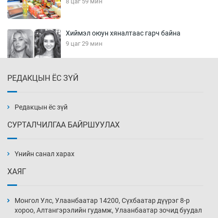
8 цаг 59 мин
Хиймэл оюун хяналтаас гарч байна
9 цаг 29 мин
РЕДАКЦЫН ЁС ЗҮЙ
Эмэгтэйчүүд Бээжин, эрэгтэйчүүд Японд
бэлтгэл базаахаар хилийн дээс алхлаа
9 цаг 59 мин
Редакцын ёс зүй
СУРТАЛЧИЛГАА БАЙРШУУЛАХ
АНУ-ын Цэргийн кибер командлалаын
ажилтнууд амиа хорлох явдал эрс
нэмэгджээ
Үнийн санал харах
10 цаг 6 мин
ХАЯГ
Монголын шигшээ Хонконгийн багийг ялж,
эхний хожлоо авлаа
Монгол Улс, Улаанбаатар 14200, Сүхбаатар дүүрэг 8-р
10 цаг 29 мин
хороо, Алтангэрэлийн гудамж, Улаанбаатар зочид буудал