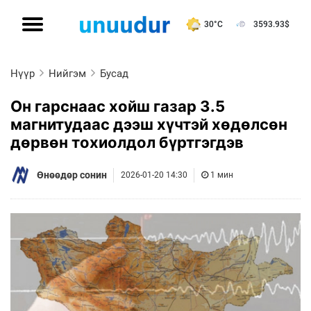
30°C
3593.93
$
Нүүр
Нийгэм
Бусад
Он гарснаас хойш газар 3.5
магнитудаас дээш хүчтэй хөдөлсөн
дөрвөн тохиолдол бүртгэгдэв
Өнөөдөр сонин
2026-01-20 14:30
1 мин