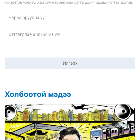
хүндэтгэн үзнэ үү. Хэм хэмжээ зөрчсөн сэтгэгдлийг админ устгах эрхтэй.
Илгээх
Холбоотой мэдээ