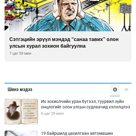
Сэтгэцийн эрүүл мэндэд “санаа тавих” олон
улсын хурал зохион байгуулна
7 цаг 59 мин
Шинэ мэдээ
Их зохиолчийн уран бүтээл, туурвил зүйн
онцлогийг олон улсын судлаачид хэлэлцлээ
6 цаг 29 мин
19 байршилд цахилгаан автомашин