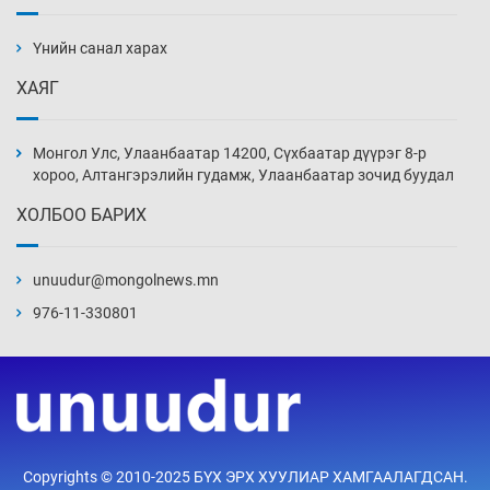
Сарьсан багваахайнууд голын эрэг дагуух
барилга, байгууламжийн дээвэрт үүрлэжээ
Үнийн санал харах
4 цаг 49 мин
ХАЯГ
Цагдаагийн алба хаагчийг мөргөж зугтсан
этгээдийг илрүүлэв
Монгол Улс, Улаанбаатар 14200, Сүхбаатар дүүрэг 8-р
5 цаг 19 мин
хороо, Алтангэрэлийн гудамж, Улаанбаатар зочид буудал
ХОЛБОО БАРИХ
Нүүрс-пиролизийн үйлдвэр байгуулах
тогтоолын төслийг батлав
unuudur@mongolnews.mn
5 цаг 49 мин
976-11-330801
Б.Хулан ДАШТ-д түрүүлж, Г.Монголжин
хошой хүрэл медальтан болов
6 цаг 4 мин
Хуульчийн мэргэжлийн шалгалтын
Copyrights © 2010-2025 БҮХ ЭРХ ХУУЛИАР ХАМГААЛАГДСАН.
бүртгэлийг энэ баасан гарагт эхлүүлнэ