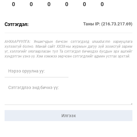
0
0
0
0
0
0
Сэтгэгдэл:
Таны IP: (216.73.217.69)
АНХААРУУЛГА: Уншигчдын бичсэн сэтгэгдэлд unuudur.mn хариуцлага
хүлээхгүй болно. Манай сайт ХХЗХ-ны журмын дагуу зүй зохисгүй зарим
үг, хэллэгийг хязгаарласан тул Та сэтгэгдэл бичихдээ бусдын эрх ашгийг
хүндэтгэн үзнэ үү. Хэм хэмжээ зөрчсөн сэтгэгдлийг админ устгах эрхтэй.
Илгээх