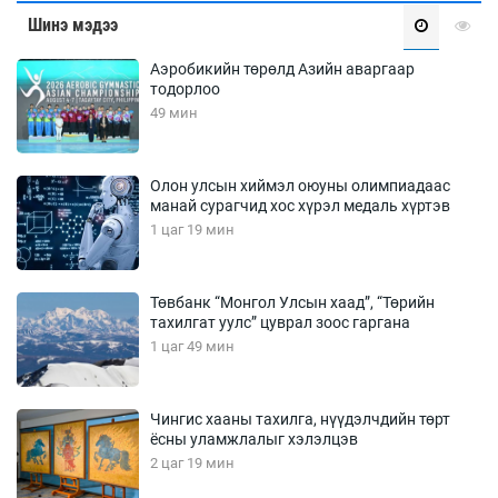
Шинэ мэдээ
Аэробикийн төрөлд Азийн аваргаар
тодорлоо
49 мин
Олон улсын хиймэл оюуны олимпиадаас
манай сурагчид хос хүрэл медаль хүртэв
1 цаг 19 мин
Төвбанк “Монгол Улсын хаад”, “Төрийн
тахилгат уулс” цуврал зоос гаргана
1 цаг 49 мин
Чингис хааны тахилга, нүүдэлчдийн төрт
ёсны уламжлалыг хэлэлцэв
2 цаг 19 мин