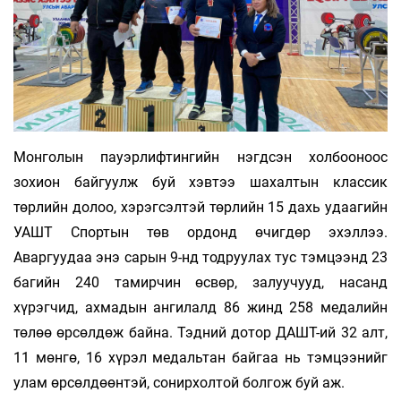
Монголын пауэрлифтингийн нэгдсэн холбооноос
зохион бай­гуулж буй хэвтээ шахалтын классик
төрлийн долоо, хэрэгсэлтэй төрлийн 15 дахь удаагийн
УАШТ Спортын төв ордонд өчигдөр эхэллээ.
Аваргуудаа энэ сарын 9-нд тодруулах тус тэмцээнд 23
багийн 240 тамирчин өсвөр, залуучууд, насанд
хүрэгчид, ахмадын ангилалд 86 жинд 258 медалийн
төлөө өрсөлдөж байна. Тэдний дотор ДАШТ-ий 32 алт,
11 мөнгө, 16 хүрэл медальтан байгаа нь тэмцээнийг
улам өрсөлдөөнтэй, сонирхолтой болгож буй аж.