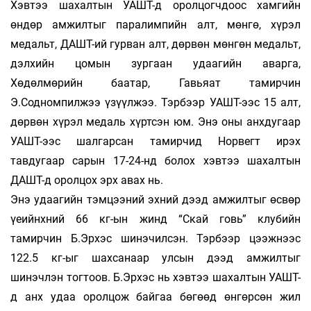
Хэвтээ шахалтын УАШТ-д оролцогчдоос хамгийн
өндөр ам­жилтыг паралимпийн алт, мөнгө, хүрэл
медальт, ДАШТ-ий гурван алт, дөрвөн мөнгөн медальт,
дэлхийн цомын зургаан удаагийн авар­га,
Хөдөлмөрийн баатар, Гавьяат тамирчин
Э.Содномпилжээ үзүүл­жээ. Тэрбээр УАШТ-ээс 15 алт,
дөрвөн хүрэл медаль хүртсэн юм. Энэ оны анхдугаар
УАШТ-ээс шалгарсан тамирчид Норвегт ирэх
тавдугаар сарын 17-24-нд болох хэвтээ шахалтын
ДАШТ-д оролцох эрх авах нь.
Энэ удаагийн тэмцээний эхний дээд амжилтыг өсвөр
үеийнхний 66 кг-ын жинд “Скай говь” клубийн
тамирчин Б.Эрхэс шинэчилсэн. Тэр­бээр цээжнээс
122.5 кг-ыг шахсанаар улсын дээд амжилтыг
шинэчлэн тогтоов. Б.Эрхэс нь хэвтээ шахалтын УАШТ-
д анх удаа оролцож байгаа бөгөөд өнгөрсөн жил