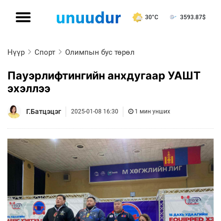
30°C
3593.87
$
Нүүр
Спорт
Олимпын бус төрөл
Пауэрлифтингийн анхдугаар УАШТ
эхэллээ
Г.Батцэцэг
2025-01-08 16:30
1 мин унших