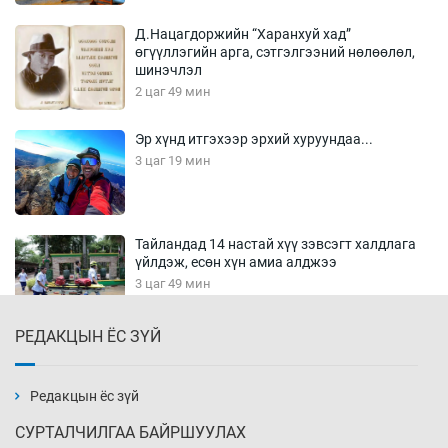
Д.Нацагдоржийн “Харанхуй хад”
өгүүллэгийн арга, сэтгэлгээний нөлөөлөл,
шинэчлэл
2 цаг 49 мин
Эр хүнд итгэхээр эрхий хуруундаа...
3 цаг 19 мин
Тайландад 14 настай хүү зэвсэгт халдлага
үйлдэж, есөн хүн амиа алджээ
3 цаг 49 мин
РЕДАКЦЫН ЁС ЗҮЙ
Хүннү рок буюу монгол онгод
4 цаг 19 мин
Редакцын ёс зүй
СУРТАЛЧИЛГАА БАЙРШУУЛАХ