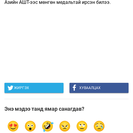
Азийн АШТ-ээс мөнгөн медальтай ирсэн билээ.
ЖИРГЭХ
ХУВААЛЦАХ
Энэ мэдээ танд ямар санагдав?