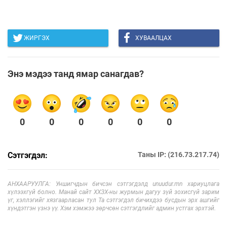
ЖИРГЭХ
ХУВААЛЦАХ
Энэ мэдээ танд ямар санагдав?
0
0
0
0
0
0
Сэтгэгдэл:
Таны IP: (216.73.217.74)
АНХААРУУЛГА: Уншигчдын бичсэн сэтгэгдэлд unuudur.mn хариуцлага
хүлээхгүй болно. Манай сайт ХХЗХ-ны журмын дагуу зүй зохисгүй зарим
үг, хэллэгийг хязгаарласан тул Та сэтгэгдэл бичихдээ бусдын эрх ашгийг
хүндэтгэн үзнэ үү. Хэм хэмжээ зөрчсөн сэтгэгдлийг админ устгах эрхтэй.