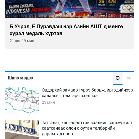
Б.Учрал, Ё.Пүрэвдаш нар Азийн АШТ-д мөнгө,
хүрэл медаль хүртэв
21 цаг 19 мин
Шинэ мэдээ
Эвдэрхий замаар түрээ барьж, иргэдийнхээ
халаасыг тэмтэрч эхэллээ
23 мин
Тэтгэлэг, хөнгөлөлттэй зээлийн санхүүжилт
саатсанаас олон оюутан төлбөрийн
дарамтад оров