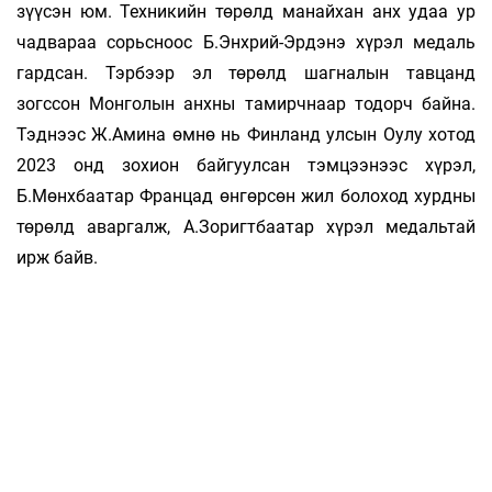
зүүсэн юм. Тех­никийн төрөлд манайхан анх удаа ур
чад­вараа сорьсноос Б.Энхрий-Эрдэнэ хүрэл ме­даль
гардсан. Тэрбээр эл төрөлд шагналын тав­цанд
зогссон Монголын анхны тамирчнаар то­дорч байна.
Тэднээс Ж.Амина өмнө нь Фин­ланд улсын Оулу хотод
2023 онд зохион бай­гуул­сан тэмцээнээс хүрэл,
Б.Мөнх­баатар Фран­цад өнгөрсөн жил болоход хурд­ны
төрөлд авар­галж, А.Зоригтбаатар хүрэл медальтай
ирж байв.