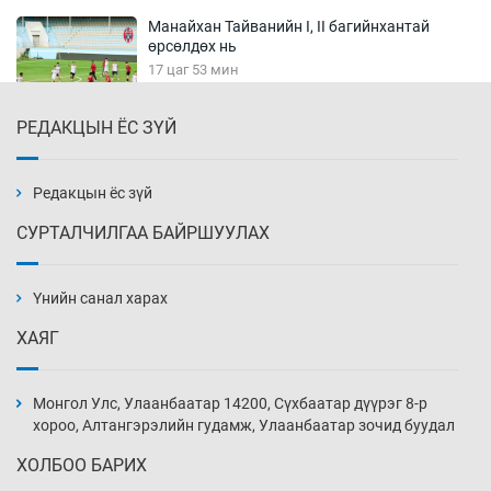
Манайхан Тайванийн I, II багийнхантай
өрсөлдөх нь
17 цаг 53 мин
РЕДАКЦЫН ЁС ЗҮЙ
Тарвага хууль бусаар агнах зөрчил
буурсангүй
18 цаг 23 мин
Редакцын ёс зүй
СУРТАЛЧИЛГАА БАЙРШУУЛАХ
Х.Улам-Өрнөх байр урагшилж, долоод
жагсжээ
Үнийн санал харах
18 цаг 53 мин
ХАЯГ
Ж.Лхагвабат өсвөр үеийнхний ДАШТ-ийг
дэнсэлнэ
Монгол Улс, Улаанбаатар 14200, Сүхбаатар дүүрэг 8-р
19 цаг 23 мин
хороо, Алтангэрэлийн гудамж, Улаанбаатар зочид буудал
ХОЛБОО БАРИХ
Иран тэсэж үлдсэн ч удаан хугацаанд хүнд