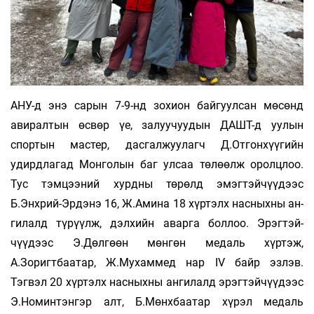
АНУ-д энэ сарын 7-9-нд зохион байгуулсан мө­­сөнд
авиралтын өсвөр үе, залуучуудын ДАШТ-д уулын
спортын мастер, дасгалжуулагч Д.От­­­гонхүүгийн
удирдлагад Монголын баг ул­саа төлөөлж оролцлоо.
Тус тэмцээний хурд­ны төрөлд эмэгтэйчүүдээс
Б.Энхрий-Эр­­дэнэ 16, Ж.Амина 18 хүртэлх насныхны ан­
гилалд түрүүлж, дэлхийн аварга боллоо. Эрэг­­тэй­­
чүүдээс Э.Дөлгөөн мөн­гөн медаль хүр­тэж,
А.Зоригтбаатар, Ж.Му­хам­­мед нар IV байр эзлэв.
Тэгвэл 20 хүртэлх нас­ных­ны ангилалд эрэг­тэйчүүдээс
Э.Но­мин­тэн­гэр алт, Б.Мөнх­баа­тар хүрэл медаль