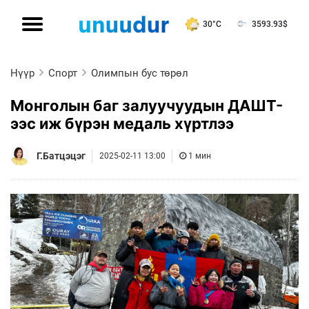
30°C
3593.93
$
Нүүр
Спорт
Олимпын бус төрөл
Монголын баг залуучуудын ДАШТ-
ээс иж бүрэн медаль хүртлээ
Г.Батцэцэг
2025-02-11 13:00
1 мин