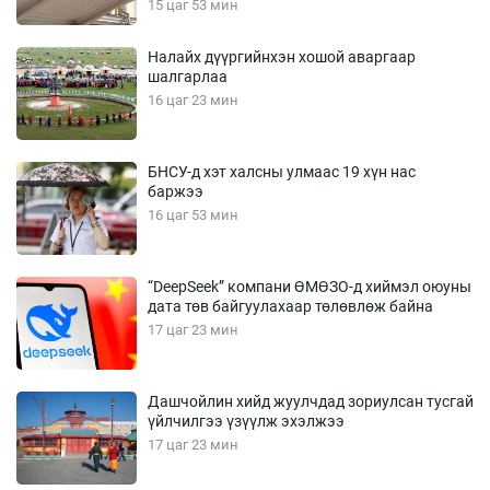
15 цаг 53 мин
Налайх дүүргийнхэн хошой аваргаар
шалгарлаа
16 цаг 23 мин
БНСУ-д хэт халсны улмаас 19 хүн нас
баржээ
16 цаг 53 мин
“DeepSeek” компани ӨМӨЗО-д хиймэл оюуны
дата төв байгуулахаар төлөвлөж байна
17 цаг 23 мин
Дашчойлин хийд жуулчдад зориулсан тусгай
үйлчилгээ үзүүлж эхэлжээ
17 цаг 23 мин