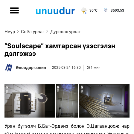
30°C
3593.5
$
Нүүр
Соёл урлаг
Дүрслэх урлаг
“Soulscape” хамтарсан үзэсгэлэн
дэлгэжээ
Өнөөдөр сонин
2025-03-24 16:30
1 мин
Уран бүтээлч Б.Бат-Эрдэнэ болон Э.Цагаан­цоож нар