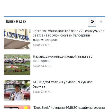
Шинэ мэдээ
Тэтгэлэг, хөнгөлөлттэй зээлийн санхүүжилт
саатсанаас олон оюутан төлбөрийн
дарамтад оров
5 цаг 24 мин
Налайх дүүргийнхэн хошой аваргаар
шалгарлаа
5 цаг 54 мин
БНСУ-д хэт халсны улмаас 19 хүн нас
баржээ
6 цаг 24 мин
“DeepSeek” компани ӨМӨЗО-д хиймэл оюуны