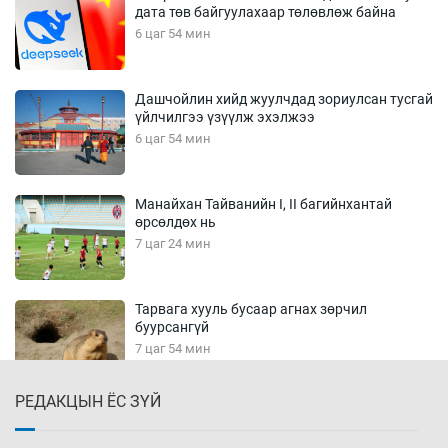
дата төв байгуулахаар төлөвлөж байна
6 цаг 54 мин
Дашчойлин хийд жуулчдад зориулсан тусгай
үйлчилгээ үзүүлж эхэлжээ
6 цаг 54 мин
Манайхан Тайванийн I, II багийнхантай
өрсөлдөх нь
7 цаг 24 мин
Тарвага хууль бусаар агнах зөрчил
буурсангүй
7 цаг 54 мин
РЕДАКЦЫН ЁС ЗҮЙ
Х.Улам-Өрнөх байр урагшилж, долоод
жагсжээ