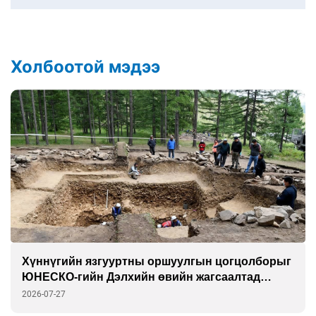
Холбоотой мэдээ
Хүннүгийн язгууртны оршуулгын цогцолборыг
ЮНЕСКО-гийн Дэлхийн өвийн жагсаалтад
бүртгэлээ
2026-07-27