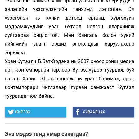
“Soulscape” хэмээх хамтарсан үзэс­гэлэнгээ Урчуудын
эвлэлийн үзэсгэлэнгийн танхимд дэлгэлээ. Эл
үзэсгэлэн нь хүний дотоод ертөнц, хүртэхүйн
мэдрэмжүүдийг уран бүтээл болгон илэрхийлж
буйгаараа онцлогтой. Мөн байгаль болон хүний
нийгмийн заагт орших огт­лолцлыг харуулахаар
зорьжээ.
Уран бүтээлч Б.Бат-Эрдэнэ нь 2007 оноос хойш медиа
арт, контемпорари төр­лөөр бү­тээ­лүүдээ туурвиж буй
нэгэн. Харин Э.Ца­гаан­цоож нь уран баримал, өрөг,
контемпорари чиглэлээр гурван хэмжээст бүтээл
туурвидаг юм байна.
ЖИРГЭХ
ХУВААЛЦАХ
Энэ мэдээ танд ямар санагдав?