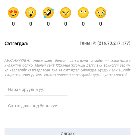
0
0
0
0
0
0
Сэтгэгдэл:
Таны IP: (216.73.217.177)
АНХААРУУЛГА: Уншигчдын бичсэн сэтгэгдэлд unuudur.mn хариуцлага
хүлээхгүй болно. Манай сайт ХХЗХ-ны журмын дагуу зүй зохисгүй зарим
үг, хэллэгийг хязгаарласан тул Та сэтгэгдэл бичихдээ бусдын эрх ашгийг
хүндэтгэн үзнэ үү. Хэм хэмжээ зөрчсөн сэтгэгдлийг админ устгах эрхтэй.
Илгээх