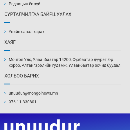
8 цаг 24 мин
Редакцын ёс зүй
СУРТАЛЧИЛГАА БАЙРШУУЛАХ
Ж.Лхагвабат өсвөр үеийнхний ДАШТ-ийг
дэнсэлнэ
Үнийн санал харах
8 цаг 54 мин
ХАЯГ
Иран тэсэж үлдсэн ч удаан хугацаанд хүнд
үеийг туулна
Монгол Улс, Улаанбаатар 14200, Сүхбаатар дүүрэг 8-р
9 цаг 24 мин
хороо, Алтангэрэлийн гудамж, Улаанбаатар зочид буудал
ХОЛБОО БАРИХ
Боловсролын зээлийн сангаар гадаадад
суралцагчдын амьжиргааны зардлын
хэмжээг шинэчлэн тогтоох нь
unuudur@mongolnews.mn
9 цаг 54 мин
976-11-330801
Монголын баг Абу Дабид медалийн хур
буулгаж байна
10 цаг 24 мин