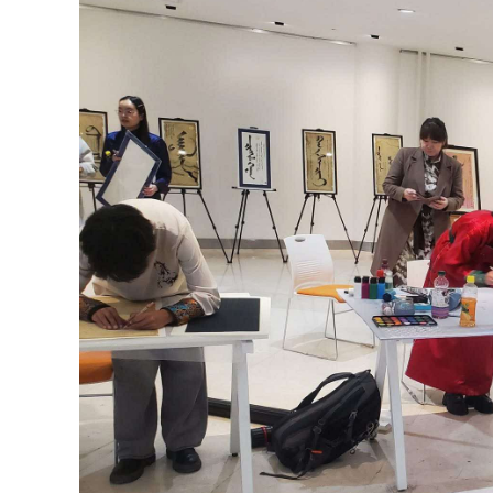
126-гийн НЭГ
Ертөнц
Спорт
Нийгэм
Бөх
Техник технологи
Сагсан бөмбөг
Шинжлэх ухаан
Хөлбөмбөг
Сонин хачин
Олимпын төрөл
Дэлхийн монгол
Тулааны спорт
Олимпын бус төр