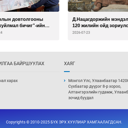
олын довтолгооны
Д.Нацагдоржийн мэндэ
хуйлмал бичиг”-ийн
120 жилийн ойд зориул
арыг ССАЖЗ-ын сайдад
наадамд есөн орны зох
24
2026-07-23
улав
оролцоно
ИЛГАА БАЙРШУУЛАХ
ХАЯГ
нал харах
Монгол Улс, Улаанбаатар 1420
Сүхбаатар дүүрэг 8-р хороо,
Алтангэрэлийн гудамж, Улаан
зочид буудал
Copyrights © 2010-2025 БҮХ ЭРХ ХУУЛИАР ХАМГААЛАГДСАН.