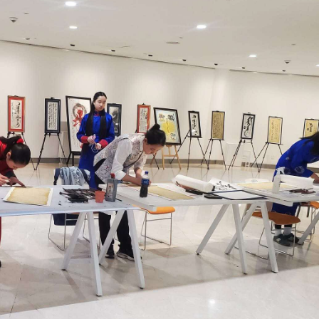
Ханш
Хэрэг з
Эрэлттэй мэдээ
Эрүүл м
Хууль ёс
Хүмүүс
Албаны 
Бусад
Life style
Ярилцл
Зөвлөгөө
Хоймор
Өнөөдрийн тухай
Уншигч-
өл