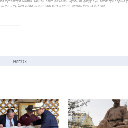
га хүлээхгүй болно. Манай сайт ХХЗХ-ны журмын дагуу зүй зохисгүй зарим үг
эн үзнэ үү. Хэм хэмжээ зөрчсөн сэтгэгдлийг админ устгах эрхтэй.
Илгээх