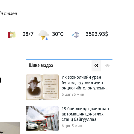
йн төлөө
08/7
30°C
3593.93
$
Соёл урлаг
Шинэ мэдээ
ой хөгжлийн зорилго -
Сонгодог урлаг
ы
Их зохиолчийн уран
Ардын урлаг
бүтээл, туурвил зүйн
онцлогийг олон улсын
Дүрслэх урлаг
судлаачид хэлэлцлээ
5 цаг 35 мин
Өв соёл
таг
Кино урлаг
19 байршилд цахилгаан
автомашин цэнэглэх
 орчин
Цирк
станц байгууллаа
ол
6 цаг 5 мин
Рок поп, хип хоп
энд