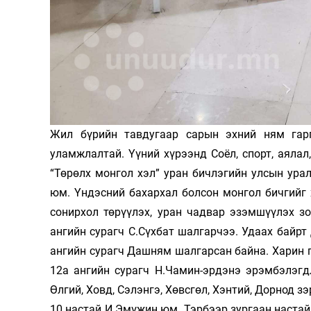
Олимп 2024
Жил бүрийн тавдугаар сарын эхний ням гар
уламжлалтай. Үүний хүрээнд Соёл, спорт, аяла
“Төрөлх монгол хэл” уран бичлэгийн улсын ура
юм. Үндэсний бахархал болсон монгол бичгийг 
сонирхол төрүүлэх, уран чадвар эзэмшүүлэх з
ангийн сурагч С.Сүхбат шалгарчээ. Удаах байрт
ангийн сурагч Дашням шалгарсан байна. Харин 
12а ангийн сурагч Н.Чамин-эрдэнэ эрэмбэлэгд
Өлгий, Ховд, Сэлэнгэ, Хөвсгөл, Хэнтий, Дорнод 
10 настай И.Эмүжин юм. Тэрбээр зургаан настай