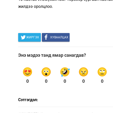
жилдээ оролцлоо.
ЖИРГЭХ
ХУВААЛЦАХ
Энэ мэдээ танд ямар санагдав?
0
0
0
0
0
Сэтгэгдэл: