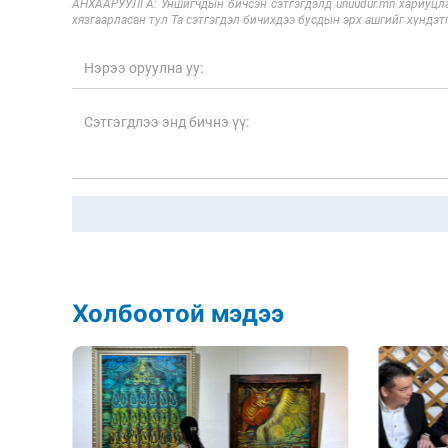
АНХААРУУЛГА: Уншигчдын бичсэн сэтгэгдэлд unuudur.mn хариуцла
хязгаарласан тул Та сэтгэгдэл бичихдээ бусдын эрх ашгийг хүндэтг
Холбоотой мэдээ