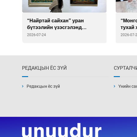
“Найртай сайхан” уран
“Монг
бүтээлийн үзэсгэлэнд
тухай 
ийн
саатаарай
хуулб
2026-07-24
2026-07-
гарду
РЕДАКЦЫН ЁС ЗҮЙ
СУРТАЛЧ
Редакцын ёс зүй
Үнийн са