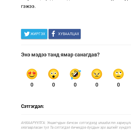
гэжээ.
ЖИРГЭХ
ХУВААЛЦАХ
Энэ мэдээ танд ямар санагдав?
0
0
0
0
0
Сэтгэгдэл:
АНХААРУУЛГА: Уншигчдын бичсэн сэтгэгдэлд unuudur.mn хариуцла
хязгаарласан тул Та сэтгэгдэл бичихдээ бусдын эрх ашгийг хүндэтг