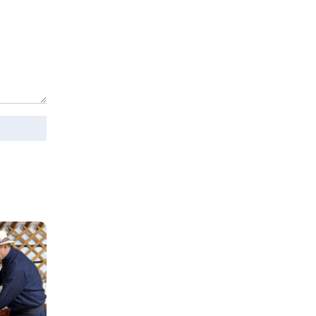
Монгол Улс дундаас
дээш орлоготой
орнуудын тоонд багтав
6 цаг 9 мин
Сошиал хийрхэлд
“барьцаалагдсан” сайд,
дарга нарын туйлшрал
6 цаг 39 мин
Боловсролын чанар
уруудах бүрд босгоо
намсгасаар л байх уу
7 цаг 9 мин
Монгол Улсын эмэгтэй
шигшээ баг өмсгөлөө
гардан авлаа
21 цаг 38 мин