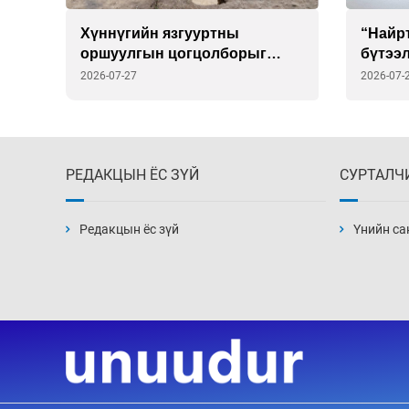
Хүннүгийн язгууртны
“Найрт
ууд
оршуулгын цогцолборыг
бүтээ
в
ЮНЕСКО-гийн Дэлхийн өвийн
саата
2026-07-27
2026-07-
жагсаалтад бүртгэлээ
РЕДАКЦЫН ЁС ЗҮЙ
СУРТАЛЧ
Редакцын ёс зүй
Үнийн са