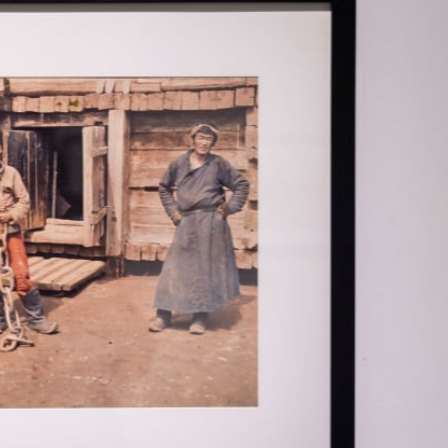
Ханш
Хэрэг з
Эрэлттэй мэдээ
Эрүүл м
Хууль ёс
Хүмүүс
Албаны 
Бусад
Life style
Ярилцл
Зөвлөгөө
Хоймор
Өнөөдрийн тухай
Уншигч-
өл