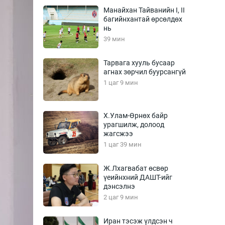
Урлагтай яриа
Манайхан Тайванийн I, II
өрчил
багийнхантай өрсөлдөх
нь
энд-Эрхэм баян
39 мин
Тарвага хууль бусаар
агнах зөрчил буурсангүй
хүний үг
1 цаг 9 мин
Х.Улам-Өрнөх байр
урагшилж, долоод
ага
Бусад
жагсжээ
1 цаг 39 мин
Фото
сурвалжлагч
Видео
Ж.Лхагвабат өсвөр
Инфографик
үеийнхний ДАШТ-ийг
дэнсэлнэ
Санал асуулга
2 цаг 9 мин
Иран тэсэж үлдсэн ч