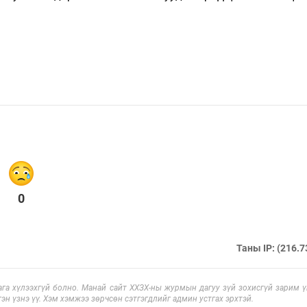
0
Таны IP: (216.7
га хүлээхгүй болно. Манай сайт ХХЗХ-ны журмын дагуу зүй зохисгүй зарим үг
эн үзнэ үү. Хэм хэмжээ зөрчсөн сэтгэгдлийг админ устгах эрхтэй.