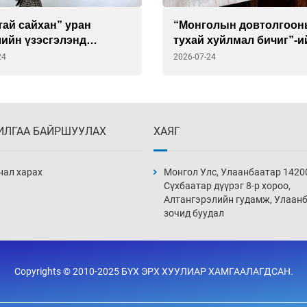
ай сайхан” уран
“Монголын довтолгоо
лийн үзэсгэлэнд
тухай хуйлмал бичиг”-и
арай
хуулбарыг ССАЖЗ-ын с
24
2026-07-24
гардуулав
ИЛГАА БАЙРШУУЛАХ
ХАЯГ
нал харах
Монгол Улс, Улаанбаатар 1420
Сүхбаатар дүүрэг 8-р хороо,
Алтангэрэлийн гудамж, Улаан
зочид буудал
Copyrights © 2010-2025 БҮХ ЭРХ ХУУЛИАР ХАМГААЛАГДСАН.