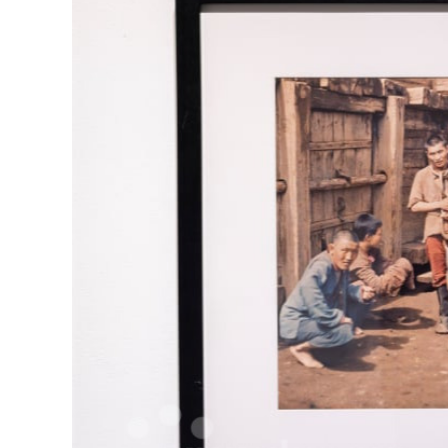
126-гийн НЭГ
Ертөнц
Спорт
Нийгэм
Бөх
Техник технологи
Сагсан бөмбөг
Шинжлэх ухаан
Хөлбөмбөг
Сонин хачин
Олимпын төрөл
Дэлхийн монгол
Тулааны спорт
Олимпын бус төр