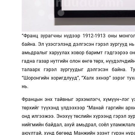
Олимп 2024
“Франц зурагчны нүдээр 1912-1913 оны монгол
байна. Эл үзэсгэлэнд дэлгэсэн гэрэл зургууд н
амьдралыг харуулах ховор баримт гэдгээрээ онц
гадна газар нутгийн олон өнгө төрх, нүүдэлчди
талаарх гэрэл зургуудыг дэлгэсэн байна. Ту
“Шоронгийн хоригдлууд”, “Халх эхнэр” зэрэг ту
нь.
Францын энх тайвныг эрхэмлэгч, хүмүүн¬лэг ү
төрхийг түүхэнд үлдээхээр “Манай гаргийн архи
онд илгээжээ. Энэхүү төслийн хүрээнд гэрэл зур
нийгмийн байдал, ахуй амьдрал, соёл уламжлалы
аюултай, хүнд бөгөөд Манжийн эзэнт гүрэн нура