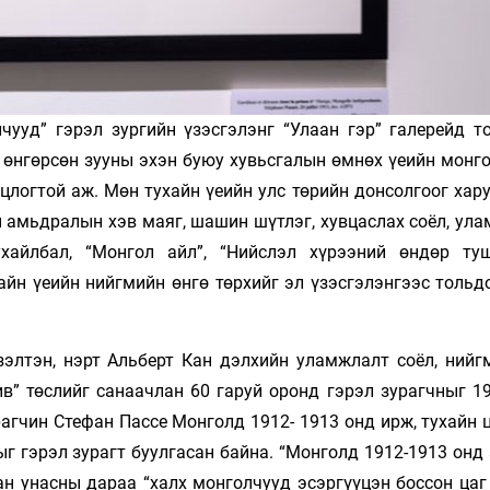
чууд” гэрэл зургийн үзэсгэлэнг “Улаан гэр” галерейд т
ь өнгөрсөн зууны эхэн буюу хувьсгалын өмнөх үеийн монг
логтой аж. Мөн тухайн үеийн улс төрийн донсолгоог хару
йн амьдралын хэв маяг, шашин шүтлэг, хувцаслах соёл, у
хайлбал, “Монгол айл”, “Нийслэл хүрээний өндөр туш
хайн үеийн нийгмийн өнгө төрхийг эл үзэсгэлэнгээс толь
зэлтэн, нэрт Альберт Кан дэлхийн уламжлалт соёл, нийг
в” төслийг санаачлан 60 гаруй оронд гэрэл зурагчныг 19
агчин Стефан Пассе Монголд 1912- 1913 онд ирж, тухайн 
г гэрэл зурагт буулгасан байна. “Монголд 1912-1913 онд
н унасны дараа “халх монголчууд эсэргүүцэн боссон цаг 