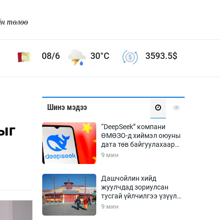
йн төлөө
08/6
30°C
3593.5
$
Соёл урлаг
Шинэ мэдээ
ой хөгжлийн зорилго -
Сонгодог урлаг
ыг
“DeepSeek” компани
Ардын урлаг
ӨМӨЗО-д хиймэл оюуны
дата төв байгуулахаар
Дүрслэх урлаг
төлөвлөж байна
9 мин
Өв соёл
таг
Кино урлаг
Дашчойлин хийд
жуулчдад зориулсан
 орчин
Цирк
тусгай үйлчилгээ үзүүлж
ол
эхэлжээ
9 мин
Рок поп, хип хоп
энд