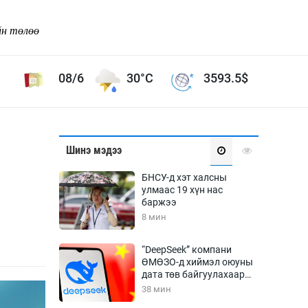
йн төлөө
08/6
30°C
3593.5
$
Соёл урлаг
Шинэ мэдээ
ой хөгжлийн зорилго -
Сонгодог урлаг
БНСУ-д хэт халсны
Ардын урлаг
улмаас 19 хүн нас
баржээ
Дүрслэх урлаг
8 мин
Өв соёл
таг
Кино урлаг
“DeepSeek” компани
ӨМӨЗО-д хиймэл оюуны
 орчин
Цирк
дата төв байгуулахаар
ол
төлөвлөж байна
38 мин
Рок поп, хип хоп
энд