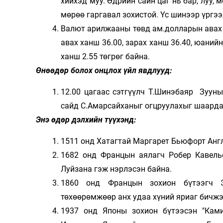
хийхэд муу. Өдрийн сайн цаг нь бар, луу, 
мөрөө гаргавал зохистой. Үс шинээр үргэ
Валют арилжааны төвд ам.долларын авах х
авах ханш 36.00, зарах ханш 36.40, юанийн
ханш 2.55 төгрөг байна.
Өнөөдөр болох онцлох үйл явдлууд:
12.00 цагаас сэтгүүлч Т.Шинэбаяр Зуун
сайд С.Амарсайханыг огцруулахыг шаардаж
Энэ өдөр дэлхийн түүхэнд:
1511 онд Хатагтай Маргарет Бьюфорт Анг
1682 онд Францын аялагч Робер Кавель
Луйзана гэж нэрлэсэн байна.
1860 онд Францын зохион бүтээгч Э
төхөөрөмжөөр анх удаа хүний яриаг бичжэ
1937 онд Японы зохион бүтээсэн "Ками