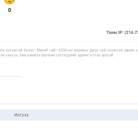
0
Таны IP: (216.7
га хүлээхгүй болно. Манай сайт ХХЗХ-ны журмын дагуу зүй зохисгүй зарим үг
эн үзнэ үү. Хэм хэмжээ зөрчсөн сэтгэгдлийг админ устгах эрхтэй.
Илгээх