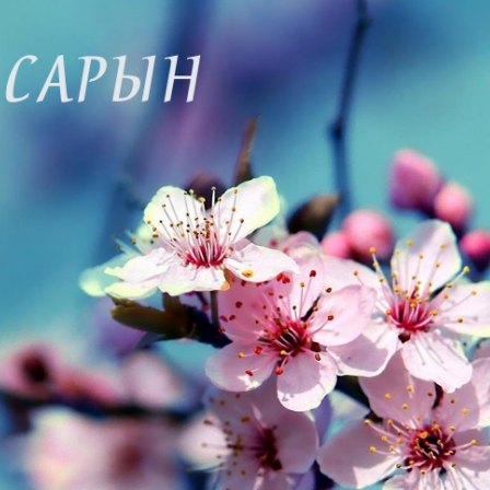
Ханш
Хэрэг з
Эрэлттэй мэдээ
Эрүүл м
Хууль ёс
Хүмүүс
Албаны 
Бусад
Life style
Ярилцл
Зөвлөгөө
Хоймор
Өнөөдрийн тухай
Уншигч-
өл