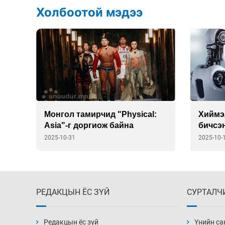
Холбоотой мэдээ
ааж
Монгол тамирчид "Physical:
Хиймэ
Asia"-г доргиож байна
бичсэн
толил
2025-10-31
2025-10-
РЕДАКЦЫН ЁС ЗҮЙ
СУРТАЛЧ
Редакцын ёс зүй
Үнийн са