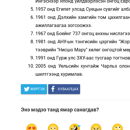
Ингэснээр Японд үйлдвэрлэсэн онгоц Евро
1957 онд Египет улсад Суецын сувгийг алб
1961 онд Дэлхийн хамгийн том цахилгаан 
ажиллагаагаа зогсоожээ.
1967 онд Боейнг 737 онгоц анхны нислэгээ
1981 онд АНУ-ын тэнгисийн цэргийн "Жор
тээврийн "Нисшо Марү" хөлөг онгоцтой м
1991 онд Гүрж улс ЗХУ-аас тусгаар тогтнов
2005 онд Уельсийн хунтайж Чарльз оло
шилтгээнд хуримлав.
ЖИРГЭХ
ХУВААЛЦАХ
Энэ мэдээ танд ямар санагдав?