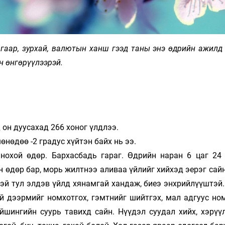
агаар, зурхай, валютын ханш гээд таны энэ өдрийн ажилд
н өнгөрүүлээрэй.
он дуусахад 266 хоног үлдлээ.
өнөдөө -2 градус хүйтэн байх нь ээ.
 нохой өдөр. Бархасбадь гараг. Өдрийн наран 6 цаг 24
н өдөр бар, морь жилтнээ аливаа үйлийг хийхэд эерэг сайн
өтэй тул элдэв үйлд хянамгай хандаж, биеэ энхрийлүүштэй
гай дээрмийг номхотгох, гэмтнийг шийтгэх, мал адгуус но
айшингийн суурь тавихд сайн. Нүүдэл суудал хийх, хэрүү