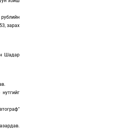
медаль хүртэв
руун хойш
4 цаг 35 мин
н рублийн
Нөөцийн махны
53, зарах
худалдаа, борлуулалтыг
хянах систем нэвтрүүлнэ
4 цаг 38 мин
Эрүүл мэндээс бусад
ан Шадар
салбарыг хэмнэлтийн
горимд шилжүүлэв
5 цаг 8 мин
16 төрлийн эмийг нэг эх
ав.
үүсвэрээс худалдан авах
 нутгийг
журам батлав
5 цаг 23 мин
тограф"
Бүх төрлийн шатахууны
гаалийн татварыг
тэглэлээ
азардав.
5 цаг 38 мин