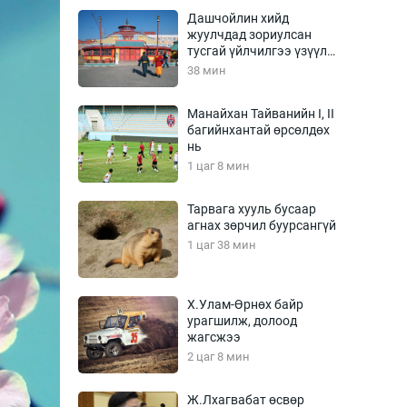
Урлагтай яриа
Дашчойлин хийд
өрчил
жуулчдад зориулсан
тусгай үйлчилгээ үзүүлж
энд-Эрхэм баян
эхэлжээ
38 мин
Манайхан Тайванийн I, II
багийнхантай өрсөлдөх
хүний үг
нь
1 цаг 8 мин
Тарвага хууль бусаар
агнах зөрчил буурсангүй
ага
Бусад
1 цаг 38 мин
Фото
сурвалжлагч
Видео
Х.Улам-Өрнөх байр
Инфографик
урагшилж, долоод
жагсжээ
Санал асуулга
2 цаг 8 мин
Ж.Лхагвабат өсвөр