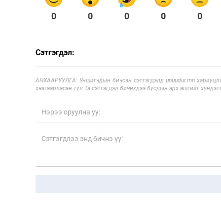
0
0
0
0
0
Сэтгэгдэл:
АНХААРУУЛГА: Уншигчдын бичсэн сэтгэгдэлд unuudur.mn хариуцла
хязгаарласан тул Та сэтгэгдэл бичихдээ бусдын эрх ашгийг хүндэтг