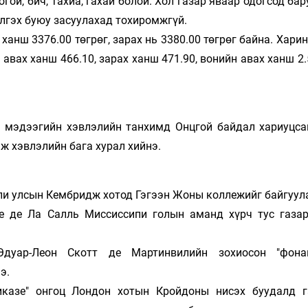
могой, бич, тахиа, гахай болой. Хол газар яваар одогсод ба
элгэх буюу засуулахад тохиромжгүй.
анш 3376.00 төгрөг, зарах нь 3380.00 төгрөг байна. Хари
 авах ханш 466.10, зарах ханш 471.90, вонийн авах ханш 2.
ы мэдээгийн хэвлэлийн танхимд Онцгой байдал хариуцс
 хэвлэлийн бага хурал хийнэ.
ли улсын Кембридж хотод Гэгээн Жоны коллежийг байгуул
е де Ла Салль Миссиссипи голын аманд хүрч тус газар
дуар-Леон Скотт де Мартинвилийн зохиосон "фонав
э.
казе" онгоц Лондон хотын Кройдоны нисэх буудалд г