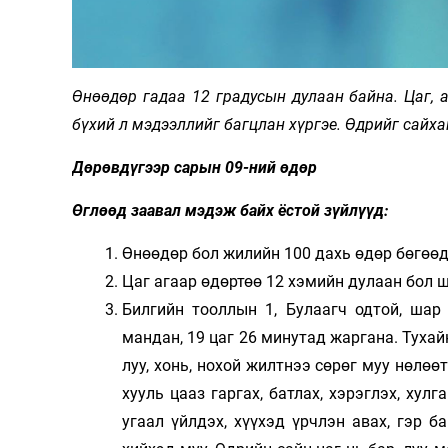
Олимп 2024
Өнөөдөр гадаа 12 градусын дулаан байна. Цаг, 
бүхий л мэдээллийг багцлан хүргэе. Өдрийг сайха
Дөрөвдүгээр сарын 09-ний өдөр
Өглөөд заавал мэдэж байх ёстой зүйлүүд:
Өнөөдөр бол жилийн 100 дахь өдөр бөгөөд 
Цаг агаар өдөртөө 12 хэмийн дулаан бол ш
Билгийн тооллын 1, Булаагч одтой, шар
мандан, 19 цаг 26 минутад жаргана. Тухай
луу, хонь, нохой жилтнээ сөрөг муу нөлө
хууль цааз гаргах, батлах, хэрэглэх, хул
угаал үйлдэх, хүүхэд үрчлэн авах, гэр б