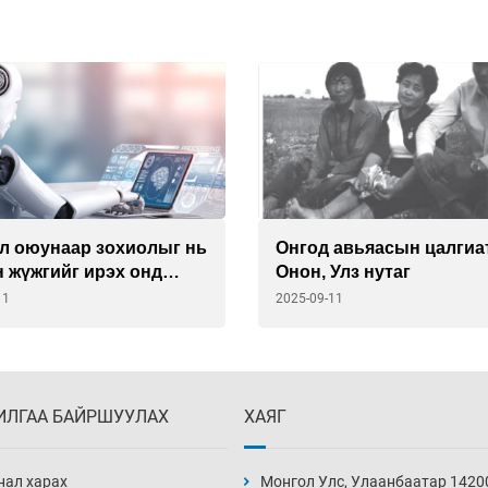
л оюунаар зохиолыг нь
Онгод авьяасын цалгиа
 жүжгийг ирэх онд
Онон, Улз нутаг
уулна
11
2025-09-11
ИЛГАА БАЙРШУУЛАХ
ХАЯГ
нал харах
Монгол Улс, Улаанбаатар 1420