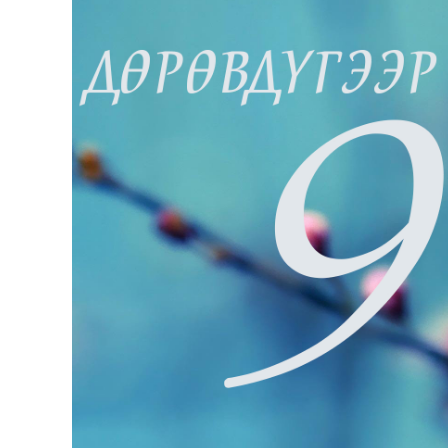
126-гийн НЭГ
Ертөнц
Спорт
Нийгэм
Бөх
Техник технологи
Сагсан бөмбөг
Шинжлэх ухаан
Хөлбөмбөг
Сонин хачин
Олимпын төрөл
Дэлхийн монгол
Тулааны спорт
Олимпын бус төр