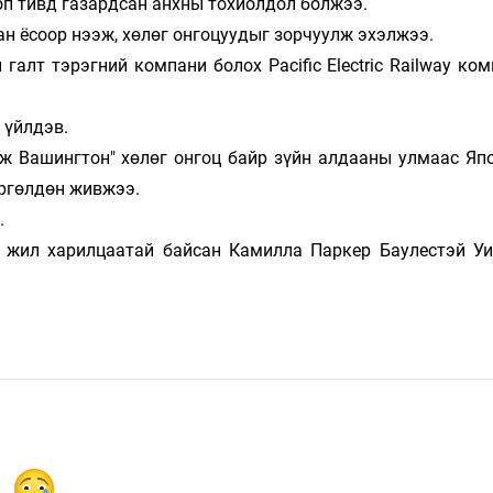
п тивд газардсан анхны тохиолдол болжээ.
ан ёсоор нээж, хөлөг онгоцуудыг зорчуулж эхэлжээ.
галт тэрэгний компани болох Pacific Electric Railway ко
 үйлдэв.
ж Вашингтон" хөлөг онгоц байр зүйн алдааны улмаас Яп
өргөлдөн живжээ.
.
н жил харилцаатай байсан Камилла Паркер Баулестэй У