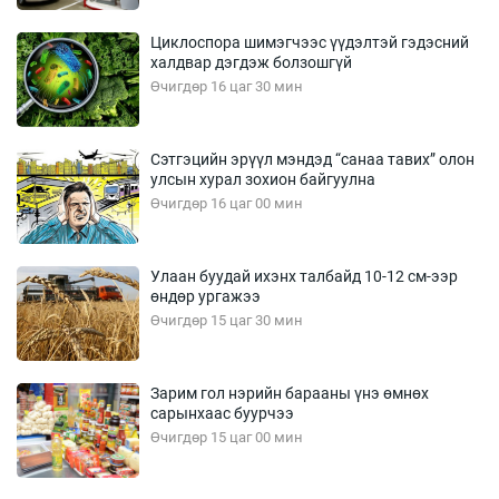
Циклоспора шимэгчээс үүдэлтэй гэдэсний
халдвар дэгдэж болзошгүй
Өчигдөр 16 цаг 30 мин
Сэтгэцийн эрүүл мэндэд “санаа тавих” олон
улсын хурал зохион байгуулна
Өчигдөр 16 цаг 00 мин
Улаан буудай ихэнх талбайд 10-12 см-ээр
өндөр ургажээ
Өчигдөр 15 цаг 30 мин
Зарим гол нэрийн барааны үнэ өмнөх
сарынхаас буурчээ
Өчигдөр 15 цаг 00 мин