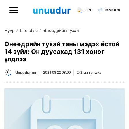
30°C
3593.87
$
Нүүр
Life style
Өнөөдрийн тухай
Өнөөдрийн тухай таны мэдэх ёстой
14 зүйл: Он дуусахад 131 хоног
үлдлээ
Unuudur.mn
2024-08-22 08:00
2 мин унших