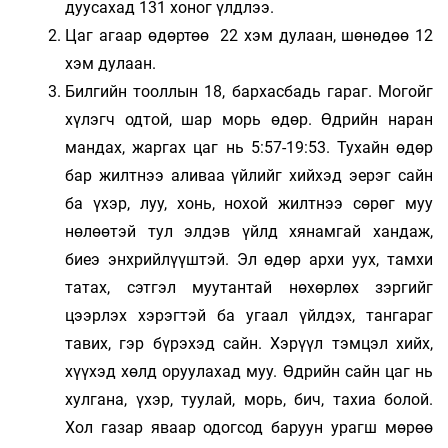
дуусахад 131 хоног үлдлээ.
Цаг агаар өдөртөө 22 хэм дулаан, шөнөдөө 12
хэм дулаан.
Билгийн тооллын 18, бархасбадь гараг. Могойг
хүлэгч одтой, шар морь өдөр. Өдрийн наран
мандах, жаргах цаг нь 5:57-19:53. Тухайн өдөр
бар жилтнээ аливаа үйлийг хийхэд эерэг сайн
ба үхэр, луу, хонь, нохой жилтнээ сөрөг муу
нөлөөтэй тул элдэв үйлд хянамгай хандаж,
биеэ энхрийлүүштэй. Эл өдөр архи уух, тамхи
татах, сэтгэл муутантай нөхөрлөх зэргийг
цээрлэх хэрэгтэй ба угаал үйлдэх, тангараг
тавих, гэр бүрэхэд сайн. Хэрүүл тэмцэл хийх,
хүүхэд хөлд оруулахад муу. Өдрийн сайн цаг нь
хулгана, үхэр, туулай, морь, бич, тахиа болой.
Хол газар яваар одогсод баруун урагш мөрөө