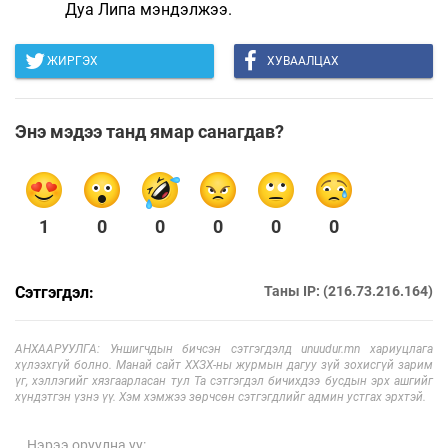
Дуа Липа мэндэлжээ.
ЖИРГЭХ
ХУВААЛЦАХ
Энэ мэдээ танд ямар санагдав?
1
0
0
0
0
0
Сэтгэгдэл:
Таны IP: (216.73.216.164)
АНХААРУУЛГА: Уншигчдын бичсэн сэтгэгдэлд unuudur.mn хариуцлага
хүлээхгүй болно. Манай сайт ХХЗХ-ны журмын дагуу зүй зохисгүй зарим
үг, хэллэгийг хязгаарласан тул Та сэтгэгдэл бичихдээ бусдын эрх ашгийг
хүндэтгэн үзнэ үү. Хэм хэмжээ зөрчсөн сэтгэгдлийг админ устгах эрхтэй.