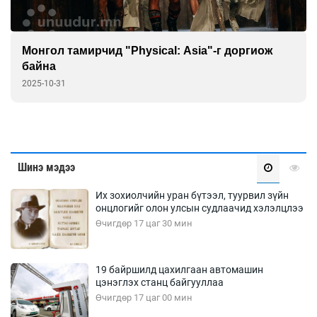
Монгол тамирчид "Physical: Asia"-г доргиож
байна
2025-10-31
Шинэ мэдээ
Их зохиолчийн уран бүтээл, туурвил зүйн
онцлогийг олон улсын судлаачид хэлэлцлээ
Өчигдөр 17 цаг 30 мин
19 байршилд цахилгаан автомашин
цэнэглэх станц байгууллаа
Өчигдөр 17 цаг 00 мин