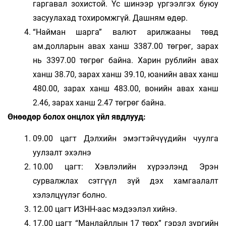
гаргавал зохистой. Үс шинээр үргээлгэх буюу
засуулахад тохиромжгүй. Дашням өдөр.
“Найман шарга” валют арилжааны төвд
ам.долларын авах ханш 3387.00 төгрөг, зарах
нь 3397.00 төгрөг байна. Харин рублийн авах
ханш 38.70, зарах ханш 39.10, юанийн авах ханш
480.00, зарах ханш 483.00, вонийн авах ханш
2.46, зарах ханш 2.47 төгрөг байна.
Өнөөдөр болох онцлох үйл явдлууд:
09.00 цагт Дэлхийн эмэгтэйчүүдийн чуулга
уулзалт эхэлнэ
10.00 цагт: Хэвлэлийн хүрээлэнд Эрэн
сурвалжлах сэтгүүл зүй дэх хамгаалалт
хэлэлцүүлэг болно.
12.00 цагт ИЗНН-аас мэдээлэл хийнэ.
17.00 цагт “Манлайллын 17 төрх” гэрэл зургийн