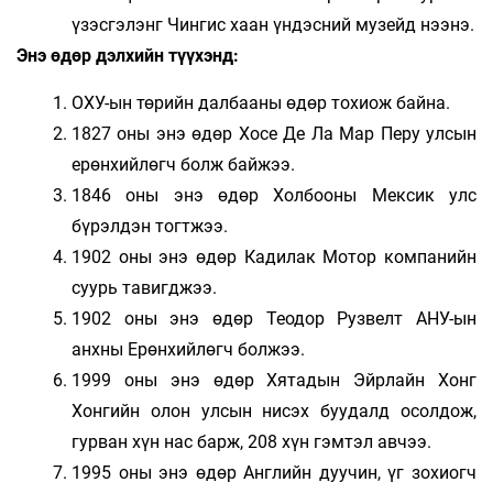
үзэсгэлэнг Чингис хаан үндэсний музейд нээнэ.
Энэ өдөр дэлхийн түүхэнд:
ОХУ-ын төрийн далбааны өдөр тохиож байна.
1827 оны энэ өдөр Хосе Де Ла Мар Перу улсын
ерөнхийлөгч болж байжээ.
1846 оны энэ өдөр Холбооны Мексик улс
бүрэлдэн тогтжээ.
1902 оны энэ өдөр Кадилак Мотор компанийн
суурь тавигджээ.
1902 оны энэ өдөр Теодор Рузвелт АНУ-ын
анхны Ерөнхийлөгч болжээ.
1999 оны энэ өдөр Хятадын Эйрлайн Хонг
Хонгийн олон улсын нисэх буудалд осолдож,
гурван хүн нас барж, 208 хүн гэмтэл авчээ.
1995 оны энэ өдөр Английн дуучин, үг зохиогч