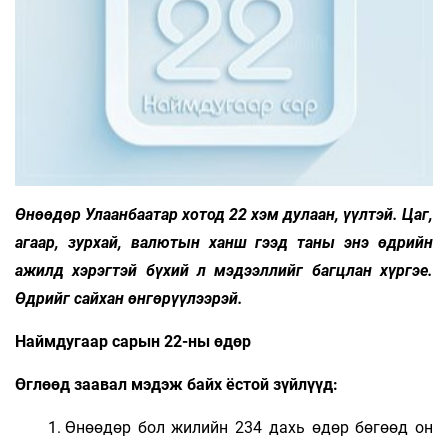
Өнөөдөр Улаанбаатар хотод 22 хэм дулаан, үүлтэй. Цаг,
агаар, зурхай, валютын ханш гээд таны энэ өдрийн
ажилд хэрэгтэй бүхий л мэдээллийг багцлан хүргэе.
Өдрийг сайхан өнгөрүүлээрэй.
Наймдугаар сарын 22-ны өдөр
Өглөөд заавал мэдэж байх ёстой зүйлүүд:
Өнөөдөр бол жилийн 234 дахь өдөр бөгөөд он