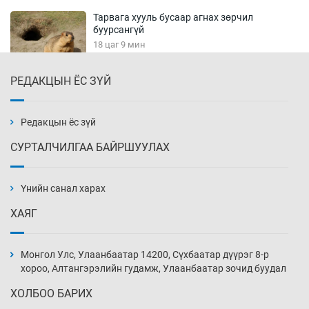
Тарвага хууль бусаар агнах зөрчил
буурсангүй
18 цаг 9 мин
РЕДАКЦЫН ЁС ЗҮЙ
Х.Улам-Өрнөх байр урагшилж, долоод
жагсжээ
18 цаг 39 мин
Редакцын ёс зүй
СУРТАЛЧИЛГАА БАЙРШУУЛАХ
Ж.Лхагвабат өсвөр үеийнхний ДАШТ-ийг
дэнсэлнэ
Үнийн санал харах
19 цаг 9 мин
ХАЯГ
Иран тэсэж үлдсэн ч удаан хугацаанд хүнд
үеийг туулна
Монгол Улс, Улаанбаатар 14200, Сүхбаатар дүүрэг 8-р
19 цаг 39 мин
хороо, Алтангэрэлийн гудамж, Улаанбаатар зочид буудал
ХОЛБОО БАРИХ
Боловсролын зээлийн сангаар гадаадад