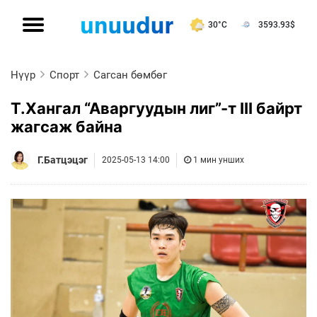
30°C
3593.93
$
Нүүр
Спорт
Сагсан бөмбөг
Т.Хангал “Аваргуудын лиг”-т III байрт
жагсаж байна
Г.Батцэцэг
2025-05-13 14:00
1 мин унших