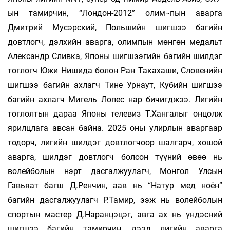
ын тамирчин, “Лондон-2012” олим¬пын аварга
Дмитрий Мусэрский, Польшийн шигшээ багийн
довтлогч, дэлхийн аварга, олимпын мөнгөн медальт
Александр Сливка, Японы шигшээгийн багийн шилдэг
тоглогч Южи Нишида болон Ран Такахаши, Словенийн
шигшээ багийн ахлагч Тине Урнаут, Кубийн шигшээ
багийн ахлагч Мигель Лопес нар бичигджээ. Лигийн
тоглолтын дараа Японы телевиз Т.Хангалыг онцолж
ярилцлага авсан байна. 2025 оны улирлын аваргаар
тодорч, лигийн шилдэг довтлогчоор шалгарч, хошой
аварга, шилдэг довтлогч болсон түүний өвөө нь
волейболын нэрт дасгалжуулагч, Монгол Улсын
Гавьяат багш Д.Ренчин, аав нь “Натур мед ноён”
багийн дасгалжуулагч Р.Тамир, ээж нь волейболын
спортын мастер Д.Наранцэцэг, авга ах нь үндэсний
шигшээ багийн тамирчин, дээд лигийн аварга