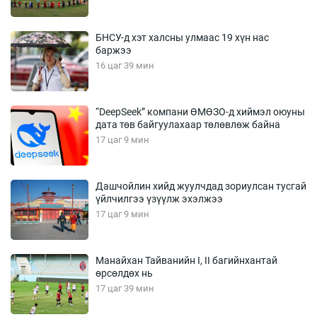
БНСУ-д хэт халсны улмаас 19 хүн нас
баржээ
16 цаг 39 мин
“DeepSeek” компани ӨМӨЗО-д хиймэл оюуны
дата төв байгуулахаар төлөвлөж байна
17 цаг 9 мин
Дашчойлин хийд жуулчдад зориулсан тусгай
үйлчилгээ үзүүлж эхэлжээ
17 цаг 9 мин
Манайхан Тайванийн I, II багийнхантай
өрсөлдөх нь
17 цаг 39 мин