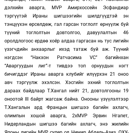
дэлхийн аварга, MVP Амирхоссейн Эсфандиар
тэргүүтэй Ираны шигшээгийн шилдгүүдтэй эн
тэнцүүхэн өрсөлдөж, гал гарсан тоглолт өрнүүлж буй
түүний тоглолтын довтолгоо, давуулалтын 46
оролдлогоос ердөө хоёр алдаа гаргасан нь тус лигийн
үзэгчдийн анхаарлыг ихэд татаж буй аж. Түүний
нэгдсэн “Накхон Ратчасима VC” багийнхан
“Аваргуудын лиг”-т тивдээ топ орнуудын нэгт
бичигддэг Ираны аварга клубийг илүүрхэн 21 оноо
авч тэргүүлж эхэлсэн. Хэсгийн эхний тоглолтын
дараах байдлаар Т.Хангал нийт 21, довтолгооны 19
оноотой III байрт жагсаж байна. Онооны үзүүлэлтээр
Т.Хангалын ард Францын шигшээ багийн ахлагч,
олимпын хошой аварга, 2xMVP Эрвин Нгапет,
Нидерландын шигшээ багийн ахлагч, энэ жилийн
Японы лигийн MVP, супер од Нимир Абдель-Азиз, ОХУ-