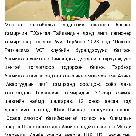
Монгол волейболын үндэсний шигшээ багийн
тамирчин Т.Хангал Тайландын дээд лигт легионер
тамирчнаар тоглож буй. Тэрбээр 2023 онд “Накхон
Ратчасима VC” клубийн бүрэлдэхүүнд багтаж,
багийнхаа хамтаар Тайландын дээд лигт түрүүлж, үнэ
цэнтэй тоглогчоор тодорсон билээ. Тэрбээр
багийнхантайгаа хэдхэн хоногийн өмнө эхэлсэн Азийн
“Аваргуудын лиг” тэмцээнд оролцож, хоёр дахь
тоглолтдоо Тайванийн тамирчдыг 3:1-ээр хожиж,
шөвгийн наймд шалгарав. 12 оноо авсан тэд
дараагийн шатанд Южи Нишида тэргүүтэй Японы
“Oсака блютон” багийнхантай тоглох нь. Олимпын
аварга Нгапетээс гадна Азийн наадмын аварга Мехди
Маранди, Азийн хошой аварга, U19, U21 насныхны