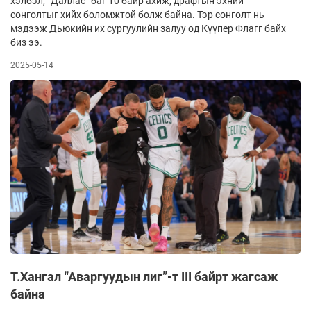
хэлбэл, “Даллас” баг 10 байр ахиж, драфтын эхний
сонголтыг хийх боломжтой болж байна. Тэр сонголт нь
мэдээж Дьюкийн их сургуулийн залуу од Күүпер Флагг байх
биз ээ.
2025-05-14
Т.Хангал “Аваргуудын лиг”-т III байрт жагсаж
байна