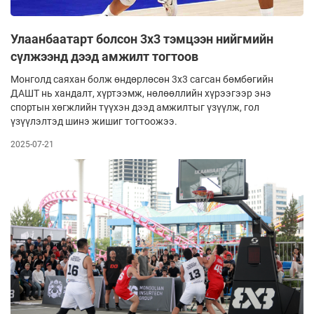
Улаанбаатарт болсон 3x3 тэмцээн нийгмийн
сүлжээнд дээд амжилт тогтоов
Монголд саяхан болж өндөрлөсөн 3x3 сагсан бөмбөгийн
ДАШТ нь хандалт, хүртээмж, нөлөөллийн хүрээгээр энэ
спортын хөгжлийн түүхэн дээд амжилтыг үзүүлж, гол
үзүүлэлтэд шинэ жишиг тогтоожээ.
2025-07-21