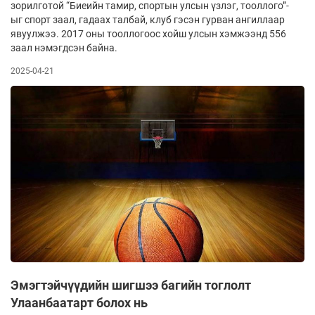
зорилготой “Биеийн тамир, спортын улсын үзлэг, тооллого”-
ыг спорт заал, гадаах талбай, клуб гэсэн гурван ангиллаар
явуулжээ. 2017 оны тооллогоос хойш улсын хэмжээнд 556
заал нэмэгдсэн байна.
2025-04-21
Эмэгтэйчүүдийн шигшээ багийн тоглолт
Улаанбаатарт болох нь