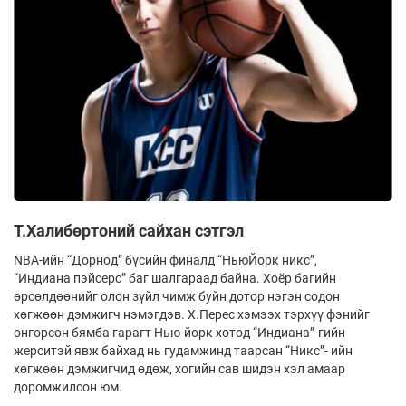
Т.Халибөртоний сайхан сэтгэл
NBA-ийн “Дорнод” бүсийн финалд “НьюЙорк никс”,
“Индиана пэйсерс” баг шалгараад байна. Хоёр багийн
өрсөлдөөнийг олон зүйл чимж буйн дотор нэгэн содон
хөгжөөн дэмжигч нэмэгдэв. Х.Перес хэмээх тэрхүү фэнийг
өнгөрсөн бямба гарагт Нью-йорк хотод “Индиана”-гийн
жерситэй явж байхад нь гудамжинд таарсан “Никс”- ийн
хөгжөөн дэмжигчид өдөж, хогийн сав шидэн хэл амаар
доромжилсон юм.