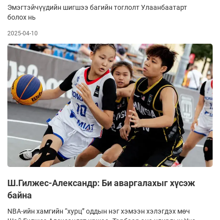
Эмэгтэйчүүдийн шигшээ багийн тоглолт Улаанбаатарт
болох нь
2025-04-10
Ш.Гилжес-Александр: Би аваргалахыг хүсэж
байна
NBA-ийн хамгийн “хурц” оддын нэг хэмээн хэлэгдэх мөч