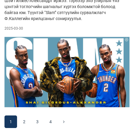
Шэй Гилжес-Александрт иржээ. Тэрбээр энэ улирлын Үнэ
цэнтэй тоглогчийн шагналыг хүртэх боломжтой болоод
байгаа юм. Түүнтэй “Slam” сэтгүүлийн сурвалжлагч
Ф.Каллегийн ярилцсаныг сонирхуулъя.
2025-03-30
1
2
3
4