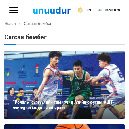
30°C
3593.87
$
Эхлэл
Сагсан бөмбөг
Сагсан бөмбөг
“Рояаль” сургуулийн тамирчид Азийн оюутны АШТ-
ээс хүрэл медальтай ирлээ