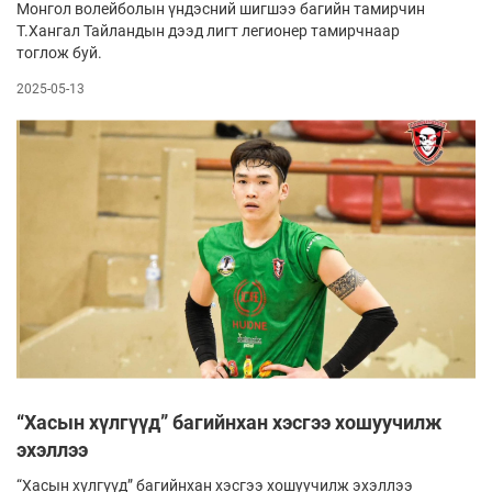
Монгол волейболын үндэсний шигшээ багийн тамирчин
Т.Хангал Тайландын дээд лигт легионер тамирчнаар
тоглож буй.
2025-05-13
“Хасын хүлгүүд” багийнхан хэсгээ хошуучилж
эхэллээ
“Хасын хүлгүүд” багийнхан хэсгээ хошуучилж эхэллээ