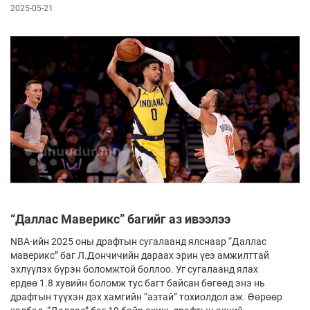
2025-05-21
“Даллас Маверикс” багийг аз ивээлээ
NBA-ийн 2025 оны драфтын сугалаанд ялснаар “Даллас
маверикс” баг Л.Дончичийн дараах эрин үеэ амжилттай
эхлүүлэх бүрэн боломжтой боллоо. Уг сугалаанд ялах
ердөө 1.8 хувийн боломж тус багт байсан бөгөөд энэ нь
драфтын түүхэн дэх хамгийн “азтай” тохиолдол аж. Өөрөөр