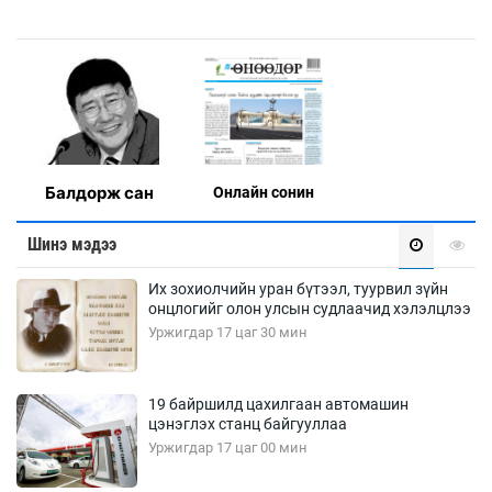
Балдорж сан
Онлaйн сонин
Шинэ мэдээ
Их зохиолчийн уран бүтээл, туурвил зүйн
онцлогийг олон улсын судлаачид хэлэлцлээ
Уржигдар 17 цаг 30 мин
19 байршилд цахилгаан автомашин
цэнэглэх станц байгууллаа
Уржигдар 17 цаг 00 мин