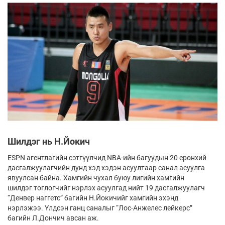
Шилдэг нь Н.Йокич
ESPN агентлагийн сэтгүүлчид NBA-ийн багуудын 20 ерөнхий
дасгалжуулагчийн дунд хэд хэдэн асуултаар санал асуулга
явуулсан байна. Хамгийн чухал буюу лигийн хамгийн
шилдэг тоглогчийг нэрлэх асуулгад нийт 19 дасгалжуулагч
“Денвер наггетс” багийн Н.Йокичийг хамгийн эхэнд
нэрлэжээ. Үлдсэн ганц саналыг “Лос-Анжелес лейкерс”
багийн Л.Дончич авсан аж.