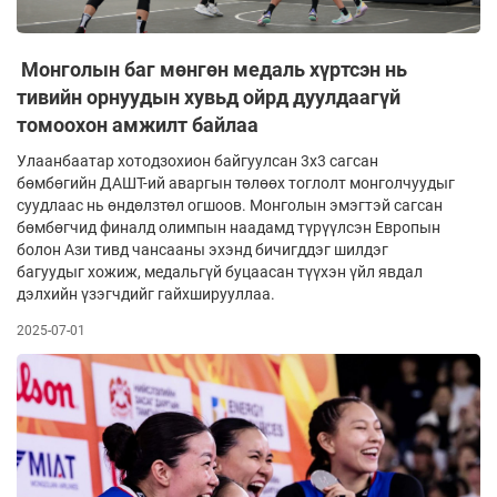
Монголын баг мөнгөн медаль хүртсэн нь
тивийн орнуудын хувьд ойрд дуулдаагүй
томоохон амжилт байлаа
Улаанбаатар хотодзохион байгуулсан 3x3 сагсан
бөмбөгийн ДАШТ-ий аваргын төлөөх тоглолт монголчуудыг
суудлаас нь өндөлзтөл огшоов. Монголын эмэгтэй сагсан
бөмбөгчид финалд олимпын наадамд түрүүлсэн Европын
болон Ази тивд чансааны эхэнд бичигддэг шилдэг
багуудыг хожиж, медальгүй буцаасан түүхэн үйл явдал
дэлхийн үзэгчдийг гайхширууллаа.
2025-07-01