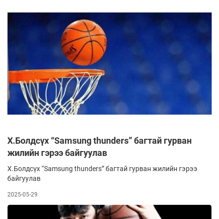
Х.Болдсүх “Samsung thunders” багтай гурван
жилийн гэрээ байгуулав
Х.Болдсүх “Samsung thunders” багтай гурван жилийн гэрээ
байгуулав
2025-05-29