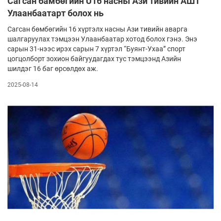
Сагсан бамбөгийн U16 насны Ази тивийн АШТ
Улаанбаатарт болох нь
Сагсан бөмбөгийн 16 хүртэлх насны Ази тивийн аварга
шалгаруулах тэмцээн Улаанбаатар хотод болох гэнэ. Энэ
сарын 31-нээс ирэх сарын 7 хүртэл “Буянт-Ухаа” спорт
цогцолборт зохион байгуудагдах тус тэмцээнд Азийн
шилдэг 16 баг өрсөлдөх аж.
2025-08-14