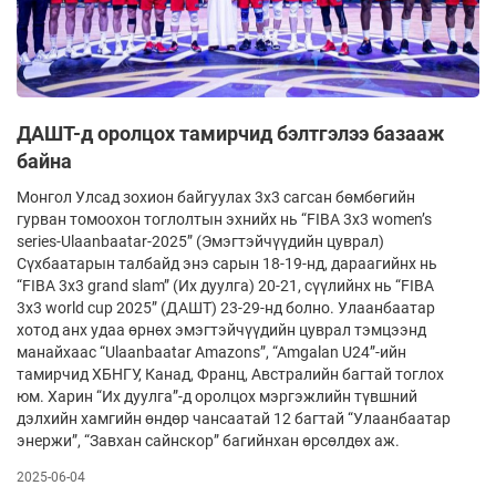
ДАШТ-д оролцох тамирчид бэлтгэлээ базааж
байна
Монгол Улсад зохион байгуулах 3x3 сагсан бөмбөгийн
гурван томоохон тоглолтын эхнийх нь “FIBA 3x3 women’s
series-Ulaanbaatar-2025” (Эмэгтэйчүүдийн цуврал)
Сүхбаатарын талбайд энэ сарын 18-19-нд, дараагийнх нь
“FIBA 3x3 grand slam” (Их дуулга) 20-21, сүүлийнх нь “FIBA
3x3 world cup 2025” (ДАШТ) 23-29-нд болно. Улаанбаатар
хотод анх удаа өрнөх эмэгтэйчүүдийн цуврал тэмцээнд
манайхаас “Ulaanbaatar Аmazons”, “Amgalan U24”-ийн
тамирчид ХБНГУ, Канад, Франц, Австралийн багтай тоглох
юм. Харин “Их дуулга”-д оролцох мэргэжлийн түвшний
дэлхийн хамгийн өндөр чансаатай 12 багтай “Улаанбаатар
энержи”, “Завхан сайнскор” багийнхан өрсөлдөх аж.
2025-06-04