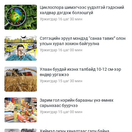
Циклоспора шимэгчээс үүдэлтэй гэдэсний
халдвар дэгдэж болзошгүй
Уржигдар 16 цаг 30 мин
Сэтгэцийн эрүүл мэндэд “санаа тавих” олон
улсын хурал зохион байгуулна
Уржигдар 16 цаг 00 мин
Улаан буудай ихэнх талбайд 10-12 см-ээр
өндөр ургажээ
Уржигдар 15 цаг 30 мин
Зарим гол нэрийн барааны үнэ өмнөх
сарынхаас буурчээ
Уржигдар 15 цаг 00 мин
Хиймэл оюун хяналтаас гарч байна