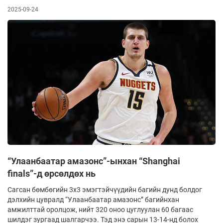
2025-09-24
“Улаанбаатар амазонс”-ынхан “Shanghai
finals”-д өрсөлдөх нь
Сагсан бөмбөгийн 3х3 эмэгтэйчүүдийн багийн дунд болдог
дэлхийн цувралд “Улаанбаатар амазонс” багийнхан
амжилттай оролцож, нийт 320 оноо цуглуулан 60 багаас
шилдэг зургаад шалгарчээ. Тэд энэ сарын 13-14-нд болох