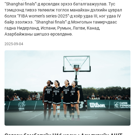
“Shanghai finals”-д өрсөлдөх эрхээ баталгаажуулав. Тус
тэмцээнд тивээ төлөөлж тоглох манайхан дэлхийн цуврал
болох “FIBA women’s series-2025”-д хоёр удаа III, нэг удаа IV
байр эзэлжээ. “Shanghai finals”-д Монголын тамирчдаас
гадна Нидерланд, Испани, Румын, Латви, Канад,
Азарбайжаны шигшээ өрсөлдөнө.
2025-09-04