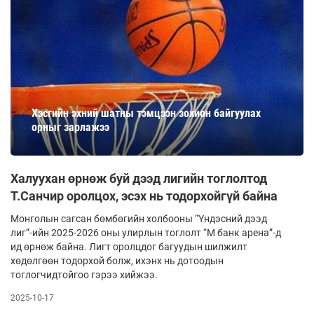
Хэсгийн эхний шатны тэмцээн зохион байгуулах
орныг зарлажээ
Халуухан өрнөж буй дээд лигийн тоглолтод
Т.Санчир оролцох, эсэх нь тодорхойгүй байна
Монголын сагсан бөмбөгийн холбооны “Үндэсний дээд
лиг”-ийн 2025-2026 оны улирлын тоглолт “М банк арена”-д
ид өрнөж байна. Лигт оролцдог багуудын шилжилт
хөдөлгөөн тодорхой болж, ихэнх нь дотоодын
тоглогчидтойгоо гэрээ хийжээ.
2025-10-17