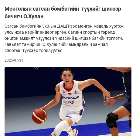
Монголын сагсан бөмбөгийн түүхийг шинээр
бичигч О.Хулан
Сагсан бөмбөгийн 3х3-ын ДАШТ-ээс мөнгөн медаль хүртэж,
улсынхаа нэрийг өндөрт өргөн, багийн спортын төрөлд
онцгой амжилт үзүүлсэн Үндэсний шигшээ багийн тоглогч,
Гавьяат тамирчин О.Хулангийн амьдралын замнал,
спортын түүхээс толилуулъя.
2025-07-31