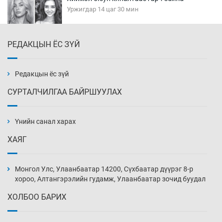
Уржигдар 14 цаг 30 мин
РЕДАКЦЫН ЁС ЗҮЙ
Эмэгтэйчүүд Бээжин, эрэгтэйчүүд Японд
бэлтгэл базаахаар хилийн дээс алхлаа
Уржигдар 14 цаг 00 мин
Редакцын ёс зүй
СУРТАЛЧИЛГАА БАЙРШУУЛАХ
АНУ-ын Цэргийн кибер командлалаын
ажилтнууд амиа хорлох явдал эрс
нэмэгджээ
Үнийн санал харах
Уржигдар 13 цаг 52 мин
ХАЯГ
Монголын шигшээ Хонконгийн багийг ялж,
эхний хожлоо авлаа
Монгол Улс, Улаанбаатар 14200, Сүхбаатар дүүрэг 8-р
Уржигдар 13 цаг 30 мин
хороо, Алтангэрэлийн гудамж, Улаанбаатар зочид буудал
ХОЛБОО БАРИХ
Техникийн өндөр үзүүлэлттэй агаарын хөлөг
худалдан авах хүсэлтээ уламжлав