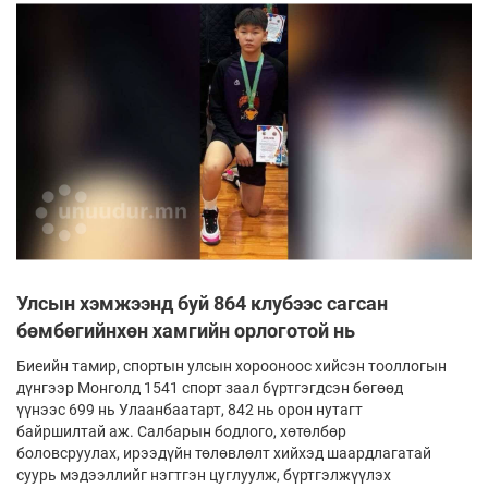
Улсын хэмжээнд буй 864 клубээс сагсан
бөмбөгийнхөн хамгийн орлоготой нь
Биеийн тамир, спортын улсын хорооноос хийсэн тооллогын
дүнгээр Монголд 1541 спорт заал бүртгэгдсэн бөгөөд
үүнээс 699 нь Улаанбаатарт, 842 нь орон нутагт
байршилтай аж. Салбарын бодлого, хөтөлбөр
боловсруулах, ирээдүйн төлөвлөлт хийхэд шаардлагатай
суурь мэдээллийг нэгтгэн цуглуулж, бүртгэлжүүлэх