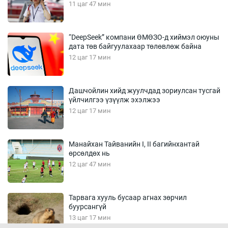
11 цаг 47 мин
“DeepSeek” компани ӨМӨЗО-д хиймэл оюуны
дата төв байгуулахаар төлөвлөж байна
12 цаг 17 мин
Дашчойлин хийд жуулчдад зориулсан тусгай
үйлчилгээ үзүүлж эхэлжээ
12 цаг 17 мин
Манайхан Тайванийн I, II багийнхантай
өрсөлдөх нь
12 цаг 47 мин
Тарвага хууль бусаар агнах зөрчил
буурсангүй
13 цаг 17 мин