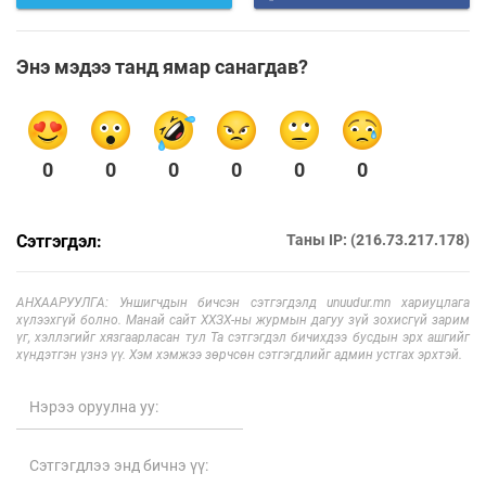
Энэ мэдээ танд ямар санагдав?
0
0
0
0
0
0
Сэтгэгдэл:
Таны IP: (216.73.217.178)
АНХААРУУЛГА: Уншигчдын бичсэн сэтгэгдэлд unuudur.mn хариуцлага
хүлээхгүй болно. Манай сайт ХХЗХ-ны журмын дагуу зүй зохисгүй зарим
үг, хэллэгийг хязгаарласан тул Та сэтгэгдэл бичихдээ бусдын эрх ашгийг
хүндэтгэн үзнэ үү. Хэм хэмжээ зөрчсөн сэтгэгдлийг админ устгах эрхтэй.