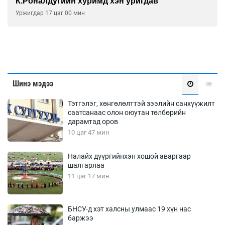
К.Роналдугийн хуримд хэн уригдав
Уржигдар 17 цаг 00 мин
Шинэ мэдээ
Тэтгэлэг, хөнгөлөлттэй зээлийн санхүүжилт
саатсанаас олон оюутан төлбөрийн
дарамтад оров
10 цаг 47 мин
Налайх дүүргийнхэн хошой аваргаар
шалгарлаа
11 цаг 17 мин
БНСУ-д хэт халсны улмаас 19 хүн нас
баржээ