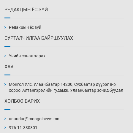
РЕДАКЦЫН ЁС ЗҮЙ
Х.Улам-Өрнөх байр урагшилж, долоод
жагсжээ
13 цаг 47 мин
Редакцын ёс зүй
СУРТАЛЧИЛГАА БАЙРШУУЛАХ
Ж.Лхагвабат өсвөр үеийнхний ДАШТ-ийг
дэнсэлнэ
Үнийн санал харах
14 цаг 17 мин
ХАЯГ
Иран тэсэж үлдсэн ч удаан хугацаанд хүнд
үеийг туулна
Монгол Улс, Улаанбаатар 14200, Сүхбаатар дүүрэг 8-р
14 цаг 47 мин
хороо, Алтангэрэлийн гудамж, Улаанбаатар зочид буудал
ХОЛБОО БАРИХ
Боловсролын зээлийн сангаар гадаадад
суралцагчдын амьжиргааны зардлын
хэмжээг шинэчлэн тогтоох нь
unuudur@mongolnews.mn
15 цаг 17 мин
976-11-330801