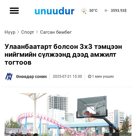
30°C
3593.93
$
Нүүр
Спорт
Сагсан бөмбөг
Улаанбаатарт болсон 3x3 тэмцээн
нийгмийн сүлжээнд дээд амжилт
тогтоов
Өнөөдөр сонин
2025-07-21 15:30
1 мин унших