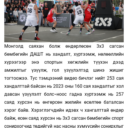
Монголд саяхан болж өндөрлөсөн 3x3 сагсан
бөмбөгийн ДАШТ нь хандалт, хүртээмж, нөлөөллийн
хүрээгээр энэ спортын хөгжлийн түүхэн дээд
амжилтыг үзүүлж, гол үзүүлэлтэд шинэ жишиг
тогтоожээ. Тус тэмцээний видео бичлэг нийт 253 сая
хандалттай байсан нь 2023 оны 160 сая хандалтыг хол
давсан үзүүлэлт болс¬ноос гадна хүртээмж нь 257
саяд хүрсэн нь өнгөрсөн жилийн өсөлтөө баталсан
хэрэг байв. Хэрэглэгчдийн идэвх ч хангалттай өндөр
байж, есөн саяд хүрсэн нь 3х3 сагсан бөмбөгийн спорт
сонирхогчид төдийгүй нас насны хүмүүсийн сонирхлыг