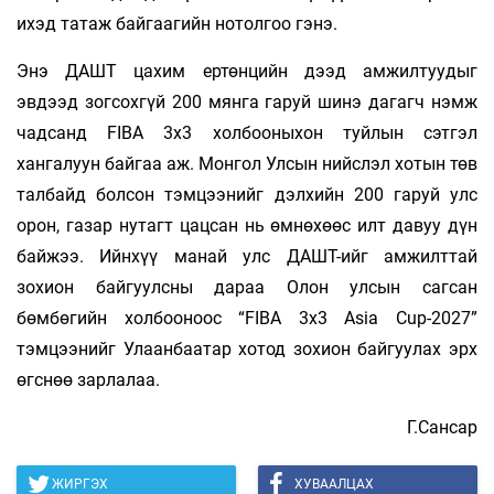
ихэд татаж байгаагийн нотолгоо гэнэ.
Энэ ДАШТ цахим ертөнцийн дээд амжилтуудыг
эвдээд зогсохгүй 200 мянга гаруй шинэ дагагч нэмж
чадсанд FIBA 3x3 холбооныхон туйлын сэтгэл
хангалуун байгаа аж. Монгол Улсын нийслэл хотын төв
талбайд болсон тэмцээнийг дэлхийн 200 гаруй улс
орон, газар нутагт цацсан нь өмнөхөөс илт давуу дүн
байжээ. Ийнхүү манай улс ДАШТ-ийг амжилттай
зохион байгуулсны дараа Олон улсын сагсан
бөмбөгийн холбооноос “FIBA 3x3 Asia Cup-2027”
тэмцээнийг Улаанбаатар хотод зохион байгуулах эрх
өгснөө зарлалаа.
Г.Сансар
ЖИРГЭХ
ХУВААЛЦАХ