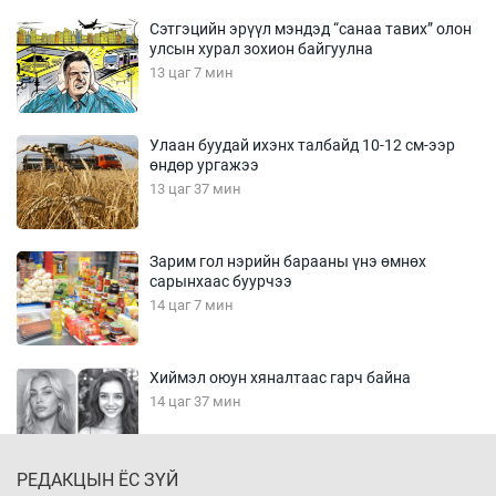
Сэтгэцийн эрүүл мэндэд “санаа тавих” олон
улсын хурал зохион байгуулна
13 цаг 7 мин
Улаан буудай ихэнх талбайд 10-12 см-ээр
өндөр ургажээ
13 цаг 37 мин
Зарим гол нэрийн барааны үнэ өмнөх
сарынхаас буурчээ
14 цаг 7 мин
Хиймэл оюун хяналтаас гарч байна
14 цаг 37 мин
РЕДАКЦЫН ЁС ЗҮЙ
Эмэгтэйчүүд Бээжин, эрэгтэйчүүд Японд