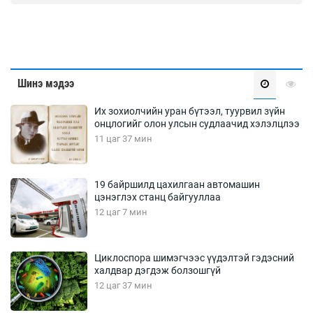
Шинэ мэдээ
Их зохиолчийн уран бүтээл, туурвил зүйн
онцлогийг олон улсын судлаачид хэлэлцлээ
11 цаг 37 мин
19 байршилд цахилгаан автомашин
цэнэглэх станц байгууллаа
12 цаг 7 мин
Циклоспора шимэгчээс үүдэлтэй гэдэсний
халдвар дэгдэж болзошгүй
12 цаг 37 мин