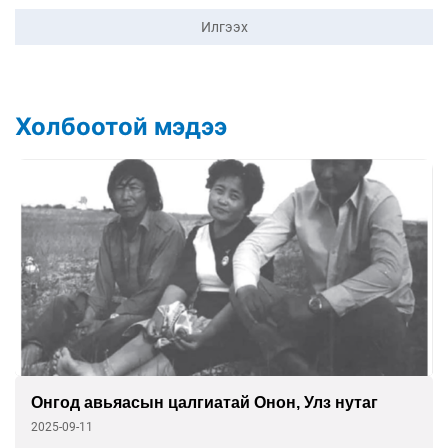
Илгээх
Холбоотой мэдээ
Онгод авьяасын цалгиатай Онон, Улз нутаг
2025-09-11