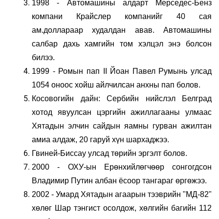
1998 - Автомашины алдарт Мерседес-Бенз
компани Крайслер компанийг 40 сая
ам.доллараар худалдан авав. Автомашины
салбар дахь хамгийн том хэлцэл энэ болсон
билээ.
1999 - Ромын пап II Йоан Павел Румынь улсад
1054 оноос хойш айлчилсан анхны пап болов.
Косовогийн дайн: Сербийн нийслэл Белград
хотод явуулсан цэргийн ажиллагааны улмаас
Хятадын элчин сайдын яамны гурван ажилтан
амиа алдаж, 20 гаруй хүн шархаджээ.
Гвиней-Биссау улсад төрийн эргэлт болов.
2000 - ОХУ-ын Ерөнхийлөгчөөр сонгогдсон
Владимир Путин албан ёсоор тангараг өргөжээ.
2002 - Умард Хятадын агаарын тээврийн "МД-82"
хөлөг Шар тэнгист осолдож, хөлгийн багийн 112