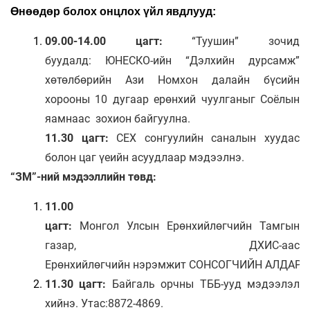
Өнөөдөр болох онцлох үйл явдлууд:
09.00-14.00 цагт:
“Туушин” зочид
буудалд: ЮНЕСКО-ийн “Дэлхийн дурсамж”
хөтөлбөрийн Ази Номхон далайн бүсийн
хорооны 10 дугаар ерөнхий чуулганыг Соёлын
яамнаас зохион байгуулна.
11.30 цагт:
СЕХ сонгуулийн саналын хуудас
болон цаг үеийн асуудлаар мэдээлнэ.
“ЗМ”-ний мэдээллийн төвд:
11.00
цагт:
Монгол Улсын Ерөнхийлөгчийн
Тамгын
газар, ДХИС-аас
Ерөнхийлөгчийн
нэрэмжит СОНСОГЧИЙН АЛДАР Г
11.30 цагт:
Байгаль орчны ТББ-ууд мэдээлэл
хийнэ. Утас:8872-4869.