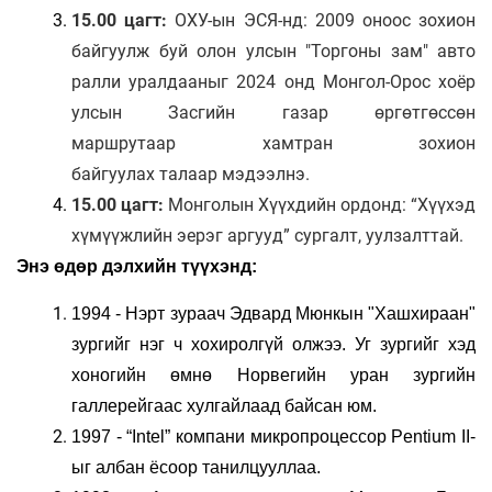
15.00 цагт:
ОХУ-ын ЭСЯ-нд: 2009 оноос зохион
байгуулж буй олон улсын "Торгоны зам" авто
ралли уралдааныг 2024 онд Монгол-Орос хоёр
улсын Засгийн газар өргөтгөссөн
маршрутаар хамтран зохион
байгуулах талаар мэдээлнэ.
15.00 цагт:
Монголын Хүүхдийн ордонд: “Хүүхэд
хүмүүжлийн эерэг аргууд” сургалт, уулзалттай.
Энэ өдөр дэлхийн түүхэнд:
1994 - Нэрт зураач Эдвард Мюнкын "Хашхираан"
зургийг нэг ч хохиролгүй олжээ. Уг зургийг хэд
хоногийн өмнө Норвегийн уран зургийн
галлерейгаас хулгайлаад байсан юм.
1997 - “Intel” компани микропроцессор Pentium II-
ыг албан ёсоор танилцууллаа.