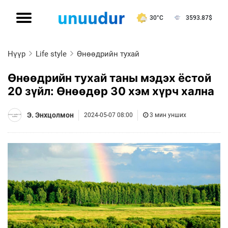
30°C
3593.87
$
Нүүр
Life style
Өнөөдрийн тухай
Өнөөдрийн тухай таны мэдэх ёстой
20 зүйл: Өнөөдөр 30 хэм хүрч хална
Э. Энхцолмон
2024-05-07 08:00
3 мин унших