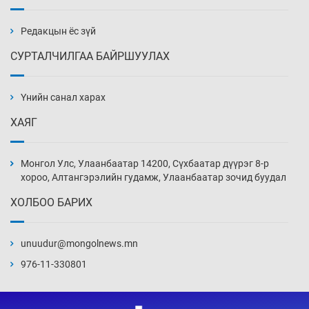
бэлтгэл базаахаар хилийн дээс алхлаа
15 цаг 7 мин
Редакцын ёс зүй
СУРТАЛЧИЛГАА БАЙРШУУЛАХ
АНУ-ын Цэргийн кибер командлалаын
ажилтнууд амиа хорлох явдал эрс
нэмэгджээ
Үнийн санал харах
15 цаг 15 мин
ХАЯГ
Монголын шигшээ Хонконгийн багийг ялж,
эхний хожлоо авлаа
Монгол Улс, Улаанбаатар 14200, Сүхбаатар дүүрэг 8-р
15 цаг 37 мин
хороо, Алтангэрэлийн гудамж, Улаанбаатар зочид буудал
ХОЛБОО БАРИХ
Техникийн өндөр үзүүлэлттэй агаарын хөлөг
худалдан авах хүсэлтээ уламжлав
unuudur@mongolnews.mn
16 цаг 7 мин
976-11-330801
“Шатахууны бус, бодлогын хомсдол
нүүрлээд байна”