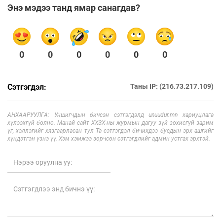
Энэ мэдээ танд ямар санагдав?
0
0
0
0
0
0
Сэтгэгдэл:
Таны IP: (216.73.217.109)
АНХААРУУЛГА: Уншигчдын бичсэн сэтгэгдэлд unuudur.mn хариуцлага
хүлээхгүй болно. Манай сайт ХХЗХ-ны журмын дагуу зүй зохисгүй зарим
үг, хэллэгийг хязгаарласан тул Та сэтгэгдэл бичихдээ бусдын эрх ашгийг
хүндэтгэн үзнэ үү. Хэм хэмжээ зөрчсөн сэтгэгдлийг админ устгах эрхтэй.