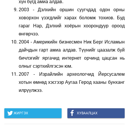
хүн бүгд амиа алдав.
2003 - Дэлхийн оршин суугчдад одон орны
ховорхон үзэгдлийг харах боломж тохиов. Буд
гараг Нар, Дэлхий хоёрын хоорондуур ороод
өнгөрчээ.
2004 - Америкийн бизнесмен Ник Берг Исламын
дайчдын гарт амиа алдав. Түүнийг цаазалж буй
бичлэгийг яргачид интернет орчинд цацсан нь
олныг сэртхийлгэсэн юм.
2007 - Израйлийн археологчид Йерсусалем
хотын өмнөд хэсгээр Аугаа Герод хааны бунханг
илрүүлжээ.
ЖИРГЭХ
ХУВААЛЦАХ