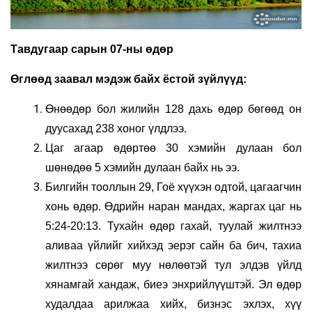
Тавдугаар сарын 07-ны өдөр
Өглөөд заавал мэдэж байх ёстой зүйлүүд:
Өнөөдөр бол жилийн 128 дахь өдөр бөгөөд он
дуусахад 238 хоног үлдлээ.
Цаг агаар өдөртөө 30 хэмийн дулаан бол
шөнөдөө 5 хэмийн дулаан байх нь ээ.
Билгийн тооллын 29, Гоё хүүхэн одтой, цагаагчин
хонь өдөр. Өдрийн наран мандах, жаргах цаг нь
5:24-20:13. Тухайн өдөр гахай, туулай жилтнээ
аливаа үйлийг хийхэд эерэг сайн ба бич, тахиа
жилтнээ сөрөг муу нөлөөтэй тул элдэв үйлд
хянамгай хандаж, биеэ энхрийлүүштэй. Эл өдөр
худалдаа арилжаа хийх, бизнэс эхлэх, хүү