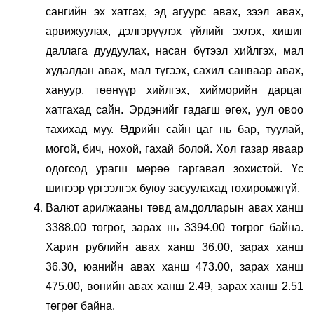
сангийн эх хатгах, эд агуурс авах, зээл авах,
арвижуулах, дэлгэрүүлэх үйлийг эхлэх, хишиг
даллага дуудуулах, насан бүтээл хийлгэх, мал
худалдан авах, мал түгээх, сахил санваар авах,
хануур, төөнүүр хийлгэх, хийморийн дарцаг
хатгахад сайн. Эрдэнийг гадагш өгөх, уул овоо
тахихад муу. Өдрийн сайн цаг нь бар, туулай,
могой, бич, нохой, гахай болой. Хол газар яваар
одогсод урагш мөрөө гаргавал зохистой. Үс
шинээр үргээлгэх буюу засуулахад тохиромжгүй.
Валют арилжааны төвд ам.долларын авах ханш
3388.00 төгрөг, зарах нь 3394.00 төгрөг байна.
Харин рублийн авах ханш 36.00, зарах ханш
36.30, юанийн авах ханш 473.00, зарах ханш
475.00, вонийн авах ханш 2.49, зарах ханш 2.51
төгрөг байна.