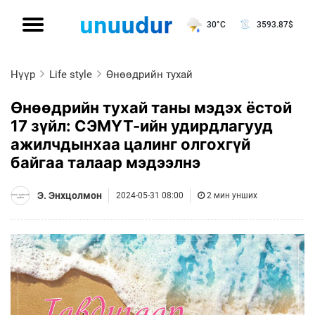
30°C
3593.87
$
Нүүр
Life style
Өнөөдрийн тухай
Өнөөдрийн тухай таны мэдэх ёстой
17 зүйл: СЭМҮТ-ийн удирдлагууд
ажилчдынхаа цалинг олгохгүй
байгаа талаар мэдээлнэ
Э. Энхцолмон
2024-05-31 08:00
2 мин унших