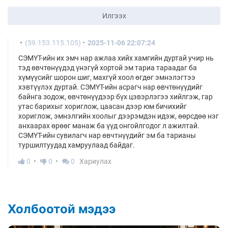
Илгээх
(59.153.115.105)
2025-11-06 22:07:24
СЭМҮТ-ийн их эмч нар ажлаа хийх хамгийн дуртай учир нь
тэд өвчтөнүүдэд үнэгүй хортой эм тариа тараадаг ба
хүмүүсийг шорон шиг, махгүй хоол өгдөг эмнэлэгтээ
хэвтүүлэх дуртай. СЭМҮТ-ийн асрагч нар өвчтөнүүдийг
байнга зодож, өвчтөнүүдээр бүх цэвэрлэгээ хийлгэж, гар
утас барихыг хориглож, цаасан дээр юм бичихийг
хориглож, эмнэлгийн хоолыг дээрэмдэн идэж, өөрсдөө нэг
анхаарах өрөөг манаж ба үүд онгойлгодог л ажилтай.
СЭМҮТ-ийн сувилагч нар өвчтнүүдийг эм ба тарианы
туршилтуудад хамруулаад байдаг.
0
0
0
Хариулах
Холбоотой мэдээ