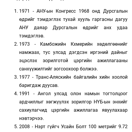
1971 - АНУ-ын Конгресс 1968 онд Дурсгалын
өдрийг тэмдэглэх тухай хууль гаргасны дагуу
АНУ даяар Дурсгалын өдрийг анх удаа
тэмдэглэв.
1973 - Камбожийн Кхмерийн хөдөлгөөнийг
намжаах, тус улсад дэгдсэн иргэний дайныг
эцэслэх зорилготой цэргийн ажиллагааны
санхүүжилтийг зогсоохоор болжээ.
1977 - Транс-Аляскийн байгалийн хийн хоолой
баригдаж дуусав.
1991 - Ангол улсад олон намын тогтолцоог
ардчиллыг хөгжүүлэх зорилгор НҮБ-ын энхийг
сахиулагчид цэргийн ажиллагаа явуулахаар
нэвтэрчээ.
2008 - Нэрт гүйгч Усайн Болт 100 метрийг 9.72