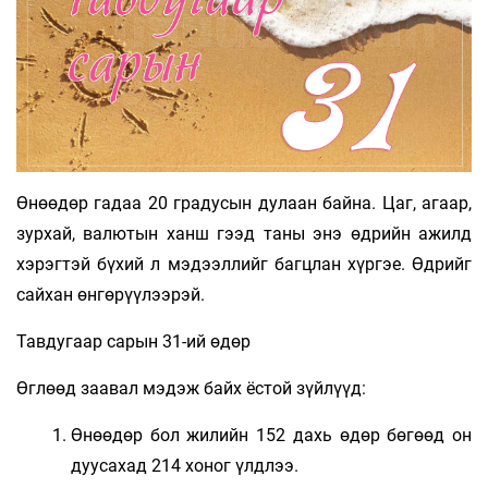
Өнөөдөр гадаа 20 градусын дулаан байна. Цаг, агаар,
зурхай, валютын ханш гээд таны энэ өдрийн ажилд
хэрэгтэй бүхий л мэдээллийг багцлан хүргэе. Өдрийг
сайхан өнгөрүүлээрэй.
Тавдугаар сарын 31-ий өдөр
Өглөөд заавал мэдэж байх ёстой зүйлүүд:
Өнөөдөр бол жилийн 152 дахь өдөр бөгөөд он
дуусахад 214 хоног үлдлээ.