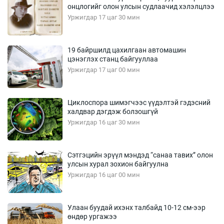
онцлогийг олон улсын судлаачид хэлэлцлээ
Уржигдар 17 цаг 30 мин
19 байршилд цахилгаан автомашин
цэнэглэх станц байгууллаа
Уржигдар 17 цаг 00 мин
Циклоспора шимэгчээс үүдэлтэй гэдэсний
халдвар дэгдэж болзошгүй
Уржигдар 16 цаг 30 мин
Сэтгэцийн эрүүл мэндэд “санаа тавих” олон
улсын хурал зохион байгуулна
Уржигдар 16 цаг 00 мин
Улаан буудай ихэнх талбайд 10-12 см-ээр
өндөр ургажээ