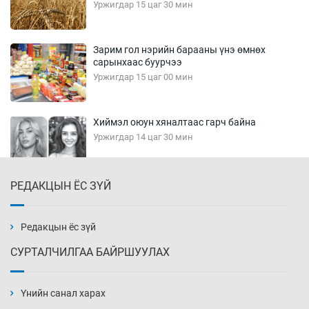
Уржигдар 15 цаг 30 мин
Зарим гол нэрийн барааны үнэ өмнөх
сарынхаас буурчээ
Уржигдар 15 цаг 00 мин
Хиймэл оюун хяналтаас гарч байна
Уржигдар 14 цаг 30 мин
РЕДАКЦЫН ЁС ЗҮЙ
Эмэгтэйчүүд Бээжин, эрэгтэйчүүд Японд
бэлтгэл базаахаар хилийн дээс алхлаа
Уржигдар 14 цаг 00 мин
Редакцын ёс зүй
СУРТАЛЧИЛГАА БАЙРШУУЛАХ
АНУ-ын Цэргийн кибер командлалаын
ажилтнууд амиа хорлох явдал эрс
нэмэгджээ
Үнийн санал харах
Уржигдар 13 цаг 52 мин