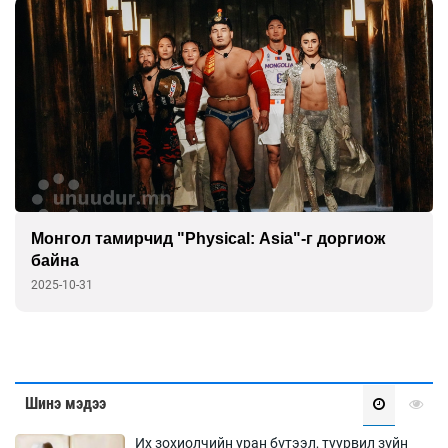
Монгол тамирчид "Physical: Asia"-г доргиож
байна
2025-10-31
Шинэ мэдээ
Их зохиолчийн уран бүтээл, туурвил зүйн