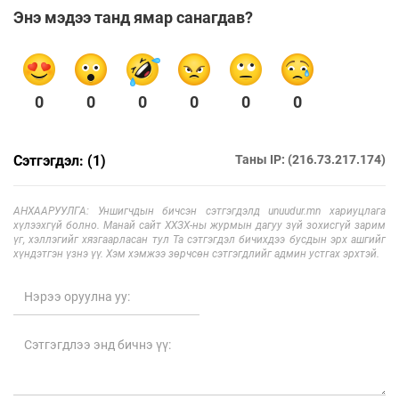
Энэ мэдээ танд ямар санагдав?
0
0
0
0
0
0
Сэтгэгдэл: (1)
Таны IP: (216.73.217.174)
АНХААРУУЛГА: Уншигчдын бичсэн сэтгэгдэлд unuudur.mn хариуцлага
хүлээхгүй болно. Манай сайт ХХЗХ-ны журмын дагуу зүй зохисгүй зарим
үг, хэллэгийг хязгаарласан тул Та сэтгэгдэл бичихдээ бусдын эрх ашгийг
хүндэтгэн үзнэ үү. Хэм хэмжээ зөрчсөн сэтгэгдлийг админ устгах эрхтэй.