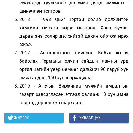
секундэд туулснаар дэлхийн дээд амжилтыг
шинэчлэн тогтоов.
2013 - "1998 QE2" нэртэй солир дэлхийтэй
хамгийн ойрхон зөрж өнгөрөв. Хоёр зууны
дараа энэ солир дэлхийтэй дахин ойртож ирэх
ажээ.
2017 - Афганистаны нийслэл Кабул хотод
байрлах Германы элчин сайдын яамны урд
оргил цагийн үеэр бөмбөг дэлбэрч 90 гаруй хүн
амиа алдан, 150 хүн шархаджээ.
2019 - АНУ-ын Виржиниа мужийн амралтын
газарт зэвсэглэсэн этгээд халдаж 13 хүн амиа
алдан, дөрвөн хүн шархдав.
ЖИРГЭХ
ХУВААЛЦАХ