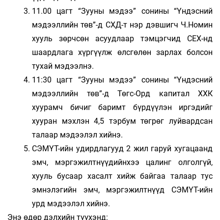
11.00 цагт “Зууны мэдээ” сонины “Үндэсний
мэдээллийн төв”-д СХД-т нэр дэвшигч Ч.Номин
хууль зөрчсөн асуудлаар тэмцэгчид СЕХ-нд
шаардлага хүргүүлж өлсгөлөн зарлах болсон
тухай мэдээлнэ.
11:30 цагт “Зууны мэдээ” сонины “Үндэсний
мэдээллийн төв”-д Төгс-Орд капитал ХХК
хуурамч бичиг баримт бүрдүүлэн иргэдийг
хууран мэхлэн 4,5 тэрбум төгрөг луйвардсан
талаар мэдээлэл хийнэ.
СЭМҮТ-ийн удирдлагууд 2 жил гаруй хугацаанд
эмч, мэргэжилтнүүдийнхээ цалинг олголгүй,
хууль бусаар хасалт хийж байгаа талаар тус
эмнэлэгийн эмч, мэргэжилтнүүд СЭМҮТ-ийн
урд мэдээлэл хийнэ.
Энэ өдөр дэлхийн түүхэнд: