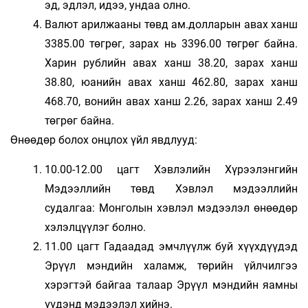
эд, эдлэл, идээ, ундаа олно.
Валют арилжааны төвд ам.долларын авах ханш
3385.00 төгрөг, зарах нь 3396.00 төгрөг байна.
Харин рублийн авах ханш 38.20, зарах ханш
38.80, юанийн авах ханш 462.80, зарах ханш
468.70, вонийн авах ханш 2.26, зарах ханш 2.49
төгрөг байна.
Өнөөдөр болох онцлох үйл явдлууд:
10.00-12.00 цагт Хэвлэлийн Хүрээлэнгийн
Мэдээллийн төвд Хэвлэл мэдээллийн
судалгаа: Монголын хэвлэл мэдээлэл өнөөдөр
хэлэлцүүлэг болно.
11.00 цагт Гадаадад эмчлүүлж буй хүүхдүүдэд
Эрүүл мэндийн халамж, төрийн үйлчилгээ
хэрэгтэй байгаа талаар Эрүүл мэндийн яамны
үүдэнд мэдээлэл хийнэ.