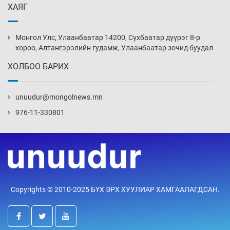
ХАЯГ
Монголын шигшээ Хонконгийн багийг ялж,
эхний хожлоо авлаа
Монгол Улс, Улаанбаатар 14200, Сүхбаатар дүүрэг 8-р
Уржигдар 13 цаг 30 мин
хороо, Алтангэрэлийн гудамж, Улаанбаатар зочид буудал
ХОЛБОО БАРИХ
Техникийн өндөр үзүүлэлттэй агаарын хөлөг
худалдан авах хүсэлтээ уламжлав
unuudur@mongolnews.mn
Уржигдар 13 цаг 00 мин
976-11-330801
“Шатахууны бус, бодлогын хомсдол
нүүрлээд байна”
Уржигдар 12 цаг 30 мин
Дөрвөн чиглэлд шөнийн автобус иргэдэд
Copyrights © 2010-2025 БҮХ ЭРХ ХУУЛИАР ХАМГААЛАГДСАН.
үйлчилж буй гэв
Уржигдар 12 цаг 00 мин