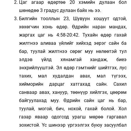
Цаг агаар өдөртөө 20 хэмийн дулаан бол
шөнөдөө 3 градус дулаан байх нь ээ.
Билгийн тооллын 23, Шувуун хошуут одтой,
хөхөгчин хонь өдөр. Өдрийн наран мандах,
жаргах цаг нь 4:58-20:42. Тухайн өдөр гахай
жилтнээ аливаа үйлийг хийхэд эерэг сайн ба
бар, туулай жилтнээ сөрөг муу нөлөөтэй тул
элдэв үйлд хянамгай хандаж, биеэ
энхрийлүүштэй. Эл өдөр гэмтнийг шийтгэх, лус
тахих, мал худалдан авах, мал түгээх,
хийморийн дарцаг хатгахад сайн. Сахил
санваар авах, хануур, төөнүүр хийлгэх, цөөрөм
байгуулахад муу. Өдрийн сайн цаг нь бар,
туулай, могой, бич, нохой, гахай болой. Хол
газар яваар одогсод урагш мөрөө гаргавал
зохистой. Үс шинээр үргээлгэх буюу засуулбал