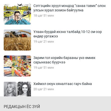
Сэтгэцийн эрүүл мэндэд “санаа тавих” олон
улсын хурал зохион байгуулна
18 цаг 51 мин
Улаан буудай ихэнх талбайд 10-12 см-ээр
өндөр ургажээ
19 цаг 21 мин
Зарим гол нэрийн барааны үнэ өмнөх
сарынхаас буурчээ
19 цаг 51 мин
Хиймэл оюун хяналтаас гарч байна
20 цаг 21 мин
РЕДАКЦЫН ЁС ЗҮЙ
Эмэгтэйчүүд Бээжин, эрэгтэйчүүд Японд