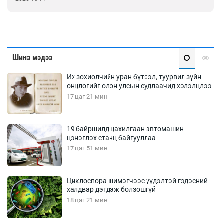
Шинэ мэдээ
Их зохиолчийн уран бүтээл, туурвил зүйн
онцлогийг олон улсын судлаачид хэлэлцлээ
17 цаг 21 мин
19 байршилд цахилгаан автомашин
цэнэглэх станц байгууллаа
17 цаг 51 мин
Циклоспора шимэгчээс үүдэлтэй гэдэсний
халдвар дэгдэж болзошгүй
18 цаг 21 мин