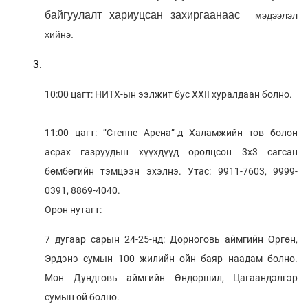
байгуулалт
хариуцсан захиргаанаас
мэдээлэл
хийнэ.
10:00 цагт: НИТХ-ын ээлжит бус XXII хуралдаан болно.
11:00 цагт: “Степпе Арена”-д Халамжийн төв болон
асрах газруудын хүүхдүүд оролцсон 3х3 сагсан
бөмбөгийн тэмцээн эхэлнэ. Утас: 9911-7603, 9999-
0391, 8869-4040.
Орон нутагт:
7 дугаар сарын 24-25-нд: Дорноговь аймгийн Өргөн,
Эрдэнэ сумын 100 жилийн ойн баяр наадам болно.
Мөн Дундговь аймгийн Өндөршил, Цагаандэлгэр
сумын ой болно.