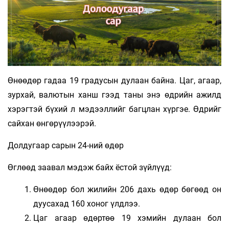
Өнөөдөр гадаа 19 градусын дулаан байна. Цаг, агаар,
зурхай, валютын ханш гээд таны энэ өдрийн ажилд
хэрэгтэй бүхий л мэдээллийг багцлан хүргэе. Өдрийг
сайхан өнгөрүүлээрэй.
Долдугаар сарын 24-ний өдөр
Өглөөд заавал мэдэж байх ёстой зүйлүүд:
Өнөөдөр бол жилийн 206 дахь өдөр бөгөөд он
дуусахад 160 хоног үлдлээ.
Цаг агаар өдөртөө 19 хэмийн дулаан бол