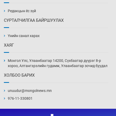
бэлтгэл базаахаар хилийн дээс алхлаа
20 цаг 51 мин
Редакцын ёс зүй
СУРТАЛЧИЛГАА БАЙРШУУЛАХ
АНУ-ын Цэргийн кибер командлалаын
ажилтнууд амиа хорлох явдал эрс
нэмэгджээ
Үнийн санал харах
20 цаг 59 мин
ХАЯГ
Монголын шигшээ Хонконгийн багийг ялж,
эхний хожлоо авлаа
Монгол Улс, Улаанбаатар 14200, Сүхбаатар дүүрэг 8-р
21 цаг 21 мин
хороо, Алтангэрэлийн гудамж, Улаанбаатар зочид буудал
ХОЛБОО БАРИХ
Техникийн өндөр үзүүлэлттэй агаарын хөлөг
худалдан авах хүсэлтээ уламжлав
unuudur@mongolnews.mn
21 цаг 51 мин
976-11-330801
“Шатахууны бус, бодлогын хомсдол
нүүрлээд байна”