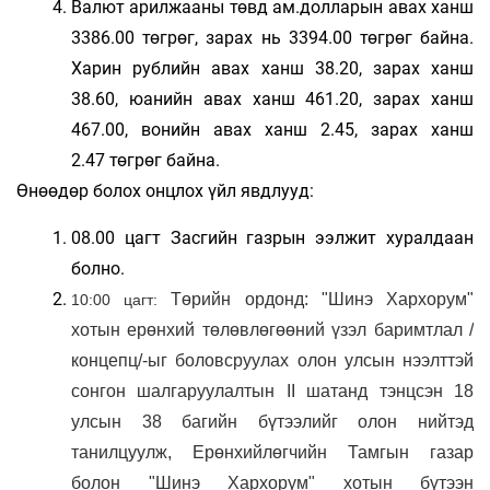
Валют арилжааны төвд ам.долларын авах ханш
3386.00 төгрөг, зарах нь 3394.00 төгрөг байна.
Харин рублийн авах ханш 38.20, зарах ханш
38.60, юанийн авах ханш 461.20, зарах ханш
467.00, вонийн авах ханш 2.45, зарах ханш
2.47 төгрөг байна.
Өнөөдөр болох онцлох үйл явдлууд:
08.00 цагт Засгийн газрын ээлжит хуралдаан
болно.
Төрийн ордонд:
"Шинэ Хархорум"
10:00 цагт:
хотын ерөнхий төлөвлөгөөний үзэл баримтлал /
концепц/-ыг боловсруулах олон улсын нээлттэй
сонгон шалгаруулалтын II шатанд тэнцсэн 18
улсын 38 багийн бүтээлийг олон нийтэд
танилцуу
лж,
Ерөнхийлөгчийн Тамгын газар
болон "Шинэ Хархорум" хотын бүтээн