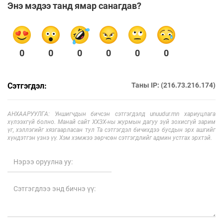
Энэ мэдээ танд ямар санагдав?
0
0
0
0
0
0
Сэтгэгдэл:
Таны IP: (216.73.216.174)
АНХААРУУЛГА: Уншигчдын бичсэн сэтгэгдэлд unuudur.mn хариуцлага
хүлээхгүй болно. Манай сайт ХХЗХ-ны журмын дагуу зүй зохисгүй зарим
үг, хэллэгийг хязгаарласан тул Та сэтгэгдэл бичихдээ бусдын эрх ашгийг
хүндэтгэн үзнэ үү. Хэм хэмжээ зөрчсөн сэтгэгдлийг админ устгах эрхтэй.