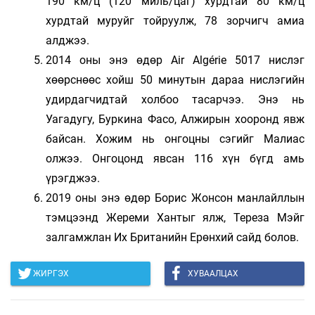
190 км/ц (120 миль/цаг) хурдтай 80 км/ц
хурдтай муруйг тойруулж, 78 зорчигч амиа
алджээ.
2014 оны энэ өдөр Air Algérie 5017 нислэг
хөөрснөөс хойш 50 минутын дараа нислэгийн
удирдагчидтай холбоо тасарчээ. Энэ нь
Уагадугу, Буркина Фасо, Алжирын хооронд явж
байсан. Хожим нь онгоцны сэгийг Малиас
олжээ. Онгоцонд явсан 116 хүн бүгд амь
үрэгджээ.
2019 оны энэ өдөр Борис Жонсон манлайллын
тэмцээнд Жереми Хантыг ялж, Тереза ​​Мэйг
залгамжлан Их Британийн Ерөнхий сайд болов.
ЖИРГЭХ
ХУВААЛЦАХ