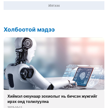
Илгээх
Холбоотой мэдээ
Хиймэл оюунаар зохиолыг нь бичсэн жүжгийг
ирэх онд толилуулна
2025-10-11