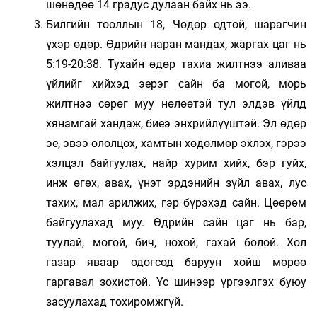
шөнөдөө 14 градус дулаан байх нь ээ.
Билгийн тооллын 18, Чөдөр одтой, шарагчин
үхэр өдөр. Өдрийн наран мандах, жаргах цаг нь
5:19-20:38. Тухайн өдөр тахиа жилтнээ аливаа
үйлийг хийхэд эерэг сайн ба могой, морь
жилтнээ сөрөг муу нөлөөтэй тул элдэв үйлд
хянамгай хандаж, биеэ энхрийлүүштэй. Эл өдөр
эе, эвээ ололцох, хамтын хөдөлмөр эхлэх, гэрээ
хэлцэл байгуулах, найр хурим хийх, бэр гуйх,
инж өгөх, авах, үнэт эрдэнийн зүйл авах, лус
тахих, мал арилжих, гэр бүрэхэд сайн. Цөөрөм
байгуулахад муу. Өдрийн сайн цаг нь бар,
туулай, могой, бич, нохой, гахай болой. Хол
газар яваар одогсод баруун хойш мөрөө
гаргавал зохистой. Үс шинээр үргээлгэх буюу
засуулахад тохиромжгүй.