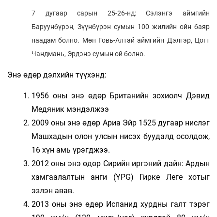
7 дугаар сарын 25-26-нд: Сэлэнгэ аймгийн
Баруунбүрэн, Зүүнбүрэн сумын 100 жилийн ойн баяр
наадам болно. Мөн Говь-Алтай аймгийн Дэлгэр, Цогт
Чандмань, Эрдэнэ сумын ой болно.
Энэ өдөр дэлхийн түүхэнд:
1956 оны энэ өдөр Британийн зохиолч Дэвид
Медяник мэндэлжээ
2009 оны энэ өдөр Ариа Эйр 1525 дугаар нислэг
Машхадын олон улсын нисэх буудалд осолдож,
16 хүн амь үрэгджээ.
2012 оны энэ өдөр Сирийн иргэний дайн: Ардын
хамгаалалтын анги (YPG) Гирке Леге хотыг
эзлэн авав.
2013 оны энэ өдөр Испанид хурдны галт тэрэг