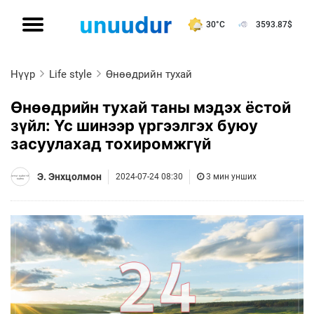
30°C
3593.87
$
Нүүр
Life style
Өнөөдрийн тухай
Өнөөдрийн тухай таны мэдэх ёстой
зүйл: Үс шинээр үргээлгэх буюу
засуулахад тохиромжгүй
Э. Энхцолмон
2024-07-24 08:30
3 мин унших