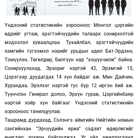
Үндэсний статистикийн хорооноос Монгол цэргийн
өдрийг угтаж, эрэгтэйчүүдийн талаарх сонирхолтой
мэ­­дээ­­­­лэл хуваалцлаа. Тухайлбал, эрэгтэйчүүдийн
хам­­гийн түгээмэл нэрийг урьдын адил Бат-Эрдэнэ,
Тэмүү­­­­лэн, Төгөл­­дөр, Билгүүн нар “хошуучилж” байна.
Сонирхуулахад, Эрзориг нэртэй 42, Эрэмгий 15,
Цэрэгээр дуудагдах 14 хүн байдаг аж. Мөн Дайчин,
Хурандаа, Эрэлхэг нэртэй тус бүр 12 иргэн бий аж.
Түүнчлэн Генерал долоо, Эрхүн гурав, Цэргийнбаяр
нэртэй хоёр хүн бай­­гааг Үндэсний ста­­­тистикийн
хорооноос танилцуулав.
Ташрамд дурдахад, Сэлэнгэ аймгийн Нийтийн номын
сангийнхан “Эрчүүдийн яриа” сэдэвт өдөрлөгийг
өчигдөр зохион байгуулжээ. Уг үйл ажиллагаанд