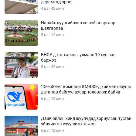
дарамтад оров
4 цаг 42 мин
Налайх дүүргийнхэн хошой аваргаар
шалгарлаа
5 цаг 12 мин
БНСУ-д хэт халсны улмаас 19 хүн нас
баржээ
5 цаг 42 мин
“DeepSeek” компани ӨМӨЗО-д хиймэл оюуны
дата төв байгуулахаар төлөвлөж байна
6 цаг 12 мин
Дашчойлин хийд жуулчдад зориулсан тусгай
үйлчилгээ үзүүлж эхэлжээ
6 цаг 12 мин