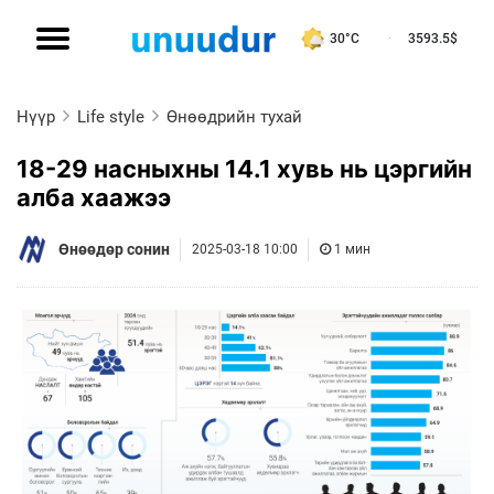
30°C
3593.5
$
Нүүр
Life style
Өнөөдрийн тухай
18-29 насныхны 14.1 хувь нь цэргийн
алба хаажээ
Өнөөдөр сонин
2025-03-18 10:00
1 мин