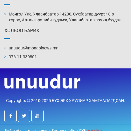
Иран тэсэж үлдсэн ч удаан хугацаанд хүнд
үеийг туулна
Монгол Улс, Улаанбаатар 14200, Сүхбаатар дүүрэг 8-р
8 цаг 42 мин
хороо, Алтангэрэлийн гудамж, Улаанбаатар зочид буудал
ХОЛБОО БАРИХ
Боловсролын зээлийн сангаар гадаадад
суралцагчдын амьжиргааны зардлын
хэмжээг шинэчлэн тогтоох нь
unuudur@mongolnews.mn
9 цаг 12 мин
976-11-330801
Монголын баг Абу Дабид медалийн хур
буулгаж байна
9 цаг 42 мин
Б.Учрал, Ё.Пүрэвдаш нар Азийн АШТ-д
Copyrights © 2010-2025 БҮХ ЭРХ ХУУЛИАР ХАМГААЛАГДСАН.
мөнгө, хүрэл медаль хүртэв
10 цаг 8 мин
Нөөцийн махны худалдаа, борлуулалтыг
Вэб сайтыг хөгжүүлсэн: Sodonsolution ХХК