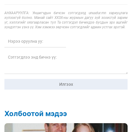
АНХААРУУЛГА: Уншигчдын бичсэн сэтгэгдэлд unuudur.mn хариуцлага
хүлээхгүй болно. Манай сайт ХХЗХ-ны журмын дагуу зүй зохисгүй зарим
үг, хэллэгийг хязгаарласан тул Та сэтгэгдэл бичихдээ бусдын эрх ашгийг
хүндэтгэн үзнэ үү. Хэм хэмжээ зөрчсөн сэтгэгдлийг админ устгах эрхтэй.
Илгээх
Холбоотой мэдээ