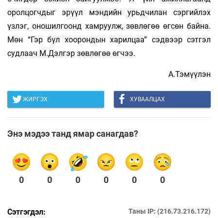
оролцогчдыг эрүүл мэн­дийн урьдчилан сэргийлэх
үзлэг, оношилгоонд хам­­­­­­руулж, зөвлөгөө өгсөн байна.
Мөн “Гэр бүл хоорондын ха­­­­­­рил­­­­­­­цаа” сэдвээр сэтгэл
судлаач М.Дэлгэр зөвлөгөө өгчээ.
А.Тэмүүлэн
ЖИРГЭХ
ХУВААЛЦАХ
Энэ мэдээ танд ямар санагдав?
0
0
0
0
0
0
Сэтгэгдэл:
Таны IP: (216.73.216.172)