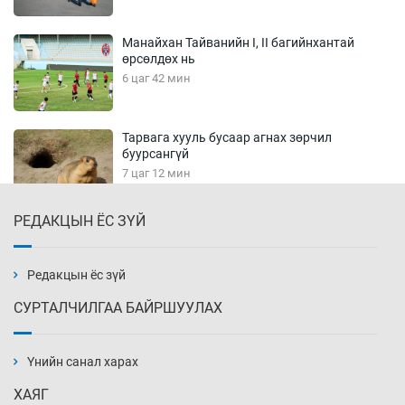
Манайхан Тайванийн I, II багийнхантай
өрсөлдөх нь
6 цаг 42 мин
Тарвага хууль бусаар агнах зөрчил
буурсангүй
7 цаг 12 мин
РЕДАКЦЫН ЁС ЗҮЙ
Х.Улам-Өрнөх байр урагшилж, долоод
жагсжээ
7 цаг 42 мин
Редакцын ёс зүй
СУРТАЛЧИЛГАА БАЙРШУУЛАХ
Ж.Лхагвабат өсвөр үеийнхний ДАШТ-ийг
дэнсэлнэ
Үнийн санал харах
8 цаг 12 мин
ХАЯГ