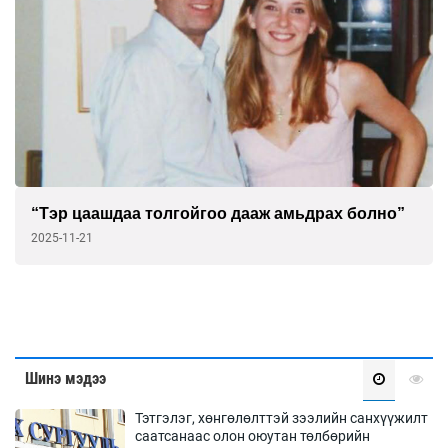
“Тэр цаашдаа толгойгоо дааж амьдрах болно”
2025-11-21
Шинэ мэдээ
Тэтгэлэг, хөнгөлөлттэй зээлийн санхүүжилт
саатсанаас олон оюутан төлбөрийн