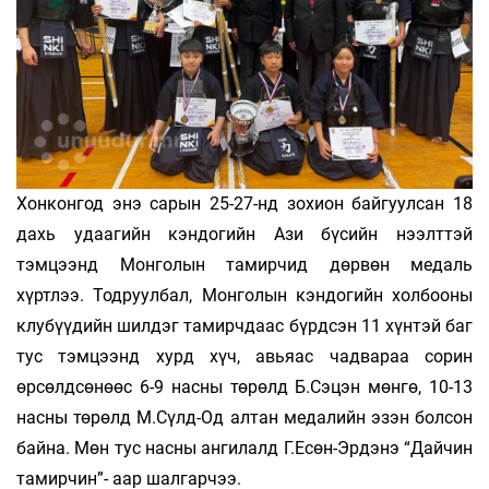
Хонконгод энэ сарын 25-27-нд зохион байгуулсан 18
дахь удаагийн кэндогийн Ази бүсийн нээлттэй
тэмцээнд Монголын тамирчид дөрвөн медаль
хүртлээ. Тодруулбал, Монголын кэндогийн холбооны
клубүүдийн шилдэг тамирчдаас бүрдсэн 11 хүнтэй баг
тус тэмцээнд хурд хүч, авьяас чадвараа сорин
өрсөлдсөнөөс 6-9 насны төрөлд Б.Сэцэн мөнгө, 10-13
насны төрөлд М.Сүлд-Од алтан медалийн эзэн болсон
байна. Мөн тус насны ангилалд Г.Есөн-Эрдэнэ “Дайчин
тамирчин”- аар шалгарчээ.