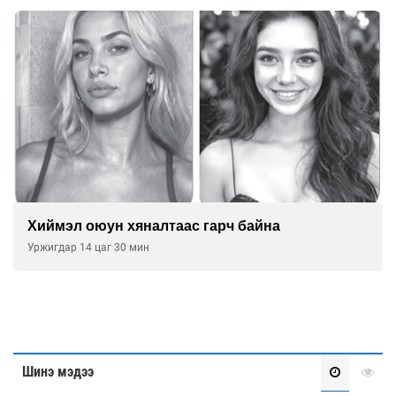
Хиймэл оюун хяналтаас гарч байна
Уржигдар 14 цаг 30 мин
Шинэ мэдээ