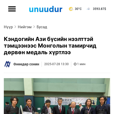
30°C
3593.87
$
Нүүр
Нийгэм
Бусад
Кэндогийн Ази бүсийн нээлттэй
тэмцээнээс Монголын тамирчид
дөрвөн медаль хүртлээ
Өнөөдөр сонин
2025-07-28 13:30
1 мин