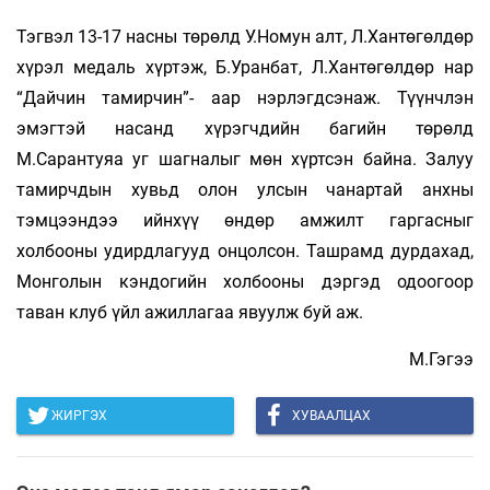
Тэгвэл 13-17 насны төрөлд У.Номун алт, Л.Хантөгөлдөр
хүрэл медаль хүртэж, Б.Уранбат, Л.Хантөгөлдөр нар
“Дайчин тамирчин”- аар нэрлэгдсэнаж. Түүнчлэн
эмэгтэй насанд хүрэгчдийн багийн төрөлд
М.Сарантуяа уг шагналыг мөн хүртсэн байна. Залуу
тамирчдын хувьд олон улсын чанартай анхны
тэмцээндээ ийнхүү өндөр амжилт гаргасныг
холбооны удирдлагууд онцолсон. Ташрамд дурдахад,
Монголын кэндогийн холбооны дэргэд одоогоор
таван клуб үйл ажиллагаа явуулж буй аж.
М.Гэгээ
ЖИРГЭХ
ХУВААЛЦАХ