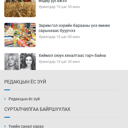
өндөр ургажээ
Уржигдар 15 цаг 30 мин
Зарим гол нэрийн барааны үнэ өмнөх
сарынхаас буурчээ
Уржигдар 15 цаг 00 мин
Хиймэл оюун хяналтаас гарч байна
Уржигдар 14 цаг 30 мин
РЕДАКЦЫН ЁС ЗҮЙ
Эмэгтэйчүүд Бээжин, эрэгтэйчүүд Японд
бэлтгэл базаахаар хилийн дээс алхлаа
Уржигдар 14 цаг 00 мин
Редакцын ёс зүй
СУРТАЛЧИЛГАА БАЙРШУУЛАХ
АНУ-ын Цэргийн кибер командлалаын
ажилтнууд амиа хорлох явдал эрс
нэмэгджээ
Үнийн санал харах