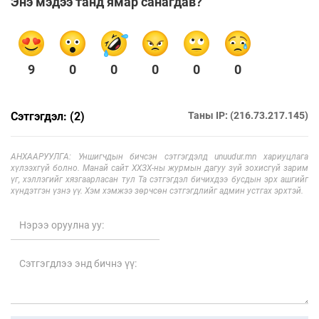
Энэ мэдээ танд ямар санагдав?
9
0
0
0
0
0
Сэтгэгдэл: (2)
Таны IP: (216.73.217.145)
АНХААРУУЛГА: Уншигчдын бичсэн сэтгэгдэлд unuudur.mn хариуцлага
хүлээхгүй болно. Манай сайт ХХЗХ-ны журмын дагуу зүй зохисгүй зарим
үг, хэллэгийг хязгаарласан тул Та сэтгэгдэл бичихдээ бусдын эрх ашгийг
хүндэтгэн үзнэ үү. Хэм хэмжээ зөрчсөн сэтгэгдлийг админ устгах эрхтэй.