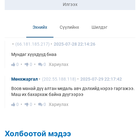
Илгээх
Эхнийх
Сүүлийнх
Шилдэг
(66.181.185.217)
2025-07-28 22:14:26
Мундаг хүүхдүүд бнаа
0
0
0
Хариулах
Мөнхжаргал
(202.55.188.118)
2025-07-29 22:17:42
Воов манай дүү алтан медаль авч дэлхийд нэрээ гаргажээ.
Маш их бахархаж байна дүүгээрээ
0
0
0
Хариулах
Холбоотой мэдээ