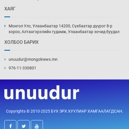
Уржигдар 13 цаг 52 мин
ХАЯГ
Монголын шигшээ Хонконгийн багийг ялж,
эхний хожлоо авлаа
Монгол Улс, Улаанбаатар 14200, Сүхбаатар дүүрэг 8-р
Уржигдар 13 цаг 30 мин
хороо, Алтангэрэлийн гудамж, Улаанбаатар зочид буудал
ХОЛБОО БАРИХ
Техникийн өндөр үзүүлэлттэй агаарын хөлөг
худалдан авах хүсэлтээ уламжлав
unuudur@mongolnews.mn
Уржигдар 13 цаг 00 мин
976-11-330801
“Шатахууны бус, бодлогын хомсдол
нүүрлээд байна”
Уржигдар 12 цаг 30 мин
Дөрвөн чиглэлд шөнийн автобус иргэдэд
Copyrights © 2010-2025 БҮХ ЭРХ ХУУЛИАР ХАМГААЛАГДСАН.
үйлчилж буй гэв
Уржигдар 12 цаг 00 мин