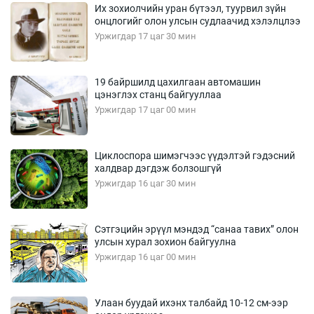
Их зохиолчийн уран бүтээл, туурвил зүйн
онцлогийг олон улсын судлаачид хэлэлцлээ
Уржигдар 17 цаг 30 мин
19 байршилд цахилгаан автомашин
цэнэглэх станц байгууллаа
Уржигдар 17 цаг 00 мин
Циклоспора шимэгчээс үүдэлтэй гэдэсний
халдвар дэгдэж болзошгүй
Уржигдар 16 цаг 30 мин
Сэтгэцийн эрүүл мэндэд “санаа тавих” олон
улсын хурал зохион байгуулна
Уржигдар 16 цаг 00 мин
Улаан буудай ихэнх талбайд 10-12 см-ээр