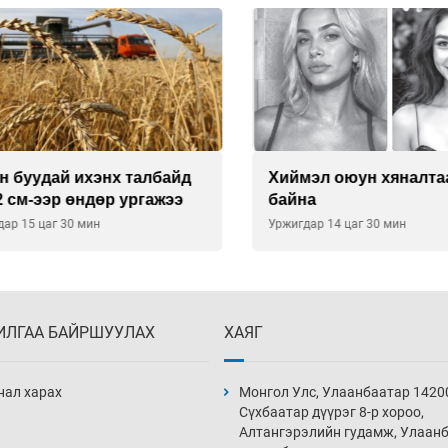
буудай ихэнх талбайд
Хиймэл оюун хяналтаас
см-ээр өндөр ургажээ
байна
 15 цаг 30 мин
Уржигдар 14 цаг 30 мин
ИЛГАА БАЙРШУУЛАХ
ХАЯГ
нал харах
Монгол Улс, Улаанбаатар 1420
Сүхбаатар дүүрэг 8-р хороо,
Алтангэрэлийн гудамж, Улаан