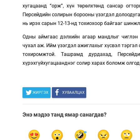
хугацаанд “орж”, хүн төрөлхтөнд сансар огто
Олимп 2024
Персейдийн солирын борооны үзэгдэл долоодугаа
нь ирэх сарын 12-13-нд тохиохоор байгааг шинж
Одны аймгаас дэлхийн агаар мандлыг чиглэн “
чухал аж. Ийм үзэгдэл ажиглахыг хүсвэл тэргэл 
тохиромжтой. Ташрамд дурдахад, Персей
хүрэхгүйхугацаанднэг солир харах боломж олгод
ЖИРГЭХ
ХУВААЛЦАХ
Энэ мэдээ танд ямар санагдав?