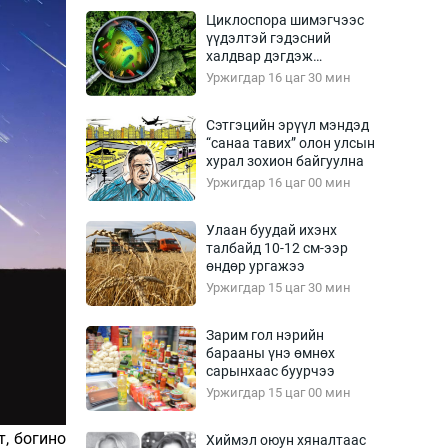
Урлагтай яриа
Циклоспора шимэгчээс
өрчил
үүдэлтэй гэдэсний
халдвар дэгдэж
энд-Эрхэм баян
болзошгүй
Уржигдар 16 цаг 30 мин
Сэтгэцийн эрүүл мэндэд
“санаа тавих” олон улсын
хүний үг
хурал зохион байгуулна
Уржигдар 16 цаг 00 мин
Улаан буудай ихэнх
талбайд 10-12 см-ээр
ага
Бусад
өндөр ургажээ
Уржигдар 15 цаг 30 мин
Фото
сурвалжлагч
Видео
Зарим гол нэрийн
Инфографик
барааны үнэ өмнөх
сарынхаас буурчээ
Санал асуулга
Уржигдар 15 цаг 00 мин
, богино
Хиймэл оюун хяналтаас