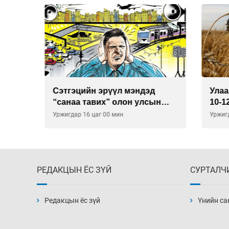
Сэтгэцийн эрүүл мэндэд
Улаан 
р
“санаа тавих” олон улсын
10-12 
хурал зохион байгуулна
Уржигдар 16 цаг 00 мин
Уржигдар
РЕДАКЦЫН ЁС ЗҮЙ
СУРТАЛЧ
Редакцын ёс зүй
Үнийн са