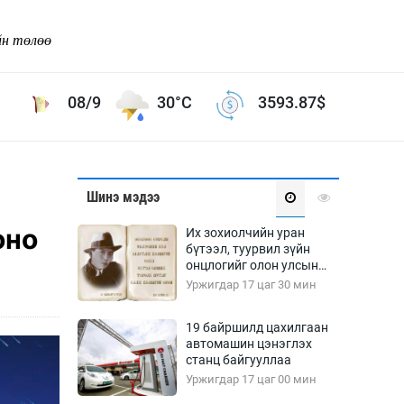
йн төлөө
08/9
30°C
3593.87
$
Соёл урлаг
Шинэ мэдээ
ой хөгжлийн зорилго -
Сонгодог урлаг
оно
Их зохиолчийн уран
Ардын урлаг
бүтээл, туурвил зүйн
онцлогийг олон улсын
Дүрслэх урлаг
судлаачид хэлэлцлээ
Уржигдар 17 цаг 30 мин
Өв соёл
таг
Кино урлаг
19 байршилд цахилгаан
автомашин цэнэглэх
 орчин
Цирк
станц байгууллаа
ол
Уржигдар 17 цаг 00 мин
Рок поп, хип хоп
энд