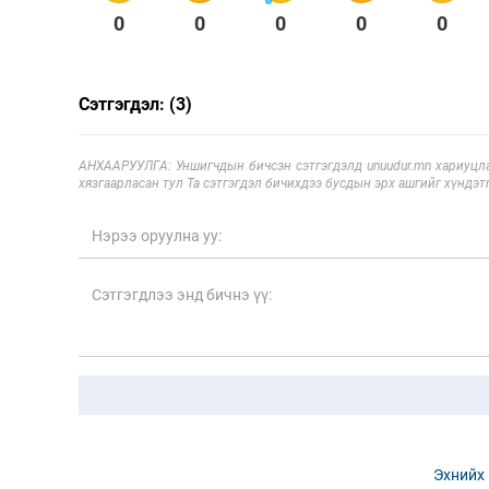
0
0
0
0
0
Сэтгэгдэл: (3)
АНХААРУУЛГА: Уншигчдын бичсэн сэтгэгдэлд unuudur.mn хариуцла
хязгаарласан тул Та сэтгэгдэл бичихдээ бусдын эрх ашгийг хүндэтг
Эхнийх