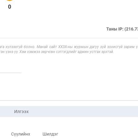
0
Таны IP: (216.7
га хүлээхгүй болно. Манай сайт ХХЗХ-ны журмын дагуу зүй зохисгүй зарим үг
эн үзнэ үү. Хэм хэмжээ зөрчсөн сэтгэгдлийг админ устгах эрхтэй.
Илгээх
Сүүлийнх
Шилдэг