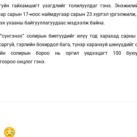
ргуйн гайхамшигт үзэгдлийг толилуулдаг гэнэ. Энэжили
р сарын 17-ноос наймдугаар сарын 23 хүртэл үргэлжилж, 
лэх ухааны байгууллагуудаас мэдээлж байна.
сүнгэнэх” солирын биетүүдийг илүү тод харахад сарны
саргүй, гэрлийн бохирдол бага, түнэр харанхуй шөнүүдийг 
дийн солирын бороо нь оргил үедээцагт 100 бую
гоороо онцлог гэнэ.