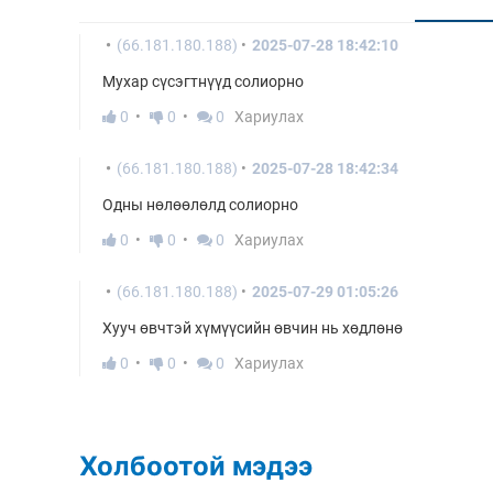
(66.181.180.188)
2025-07-28 18:42:10
Мухар сүсэгтнүүд солиорно
0
0
0
Хариулах
(66.181.180.188)
2025-07-28 18:42:34
Одны нөлөөлөлд солиорно
0
0
0
Хариулах
(66.181.180.188)
2025-07-29 01:05:26
Хууч өвчтэй хүмүүсийн өвчин нь хөдлөнө
0
0
0
Хариулах
Холбоотой мэдээ