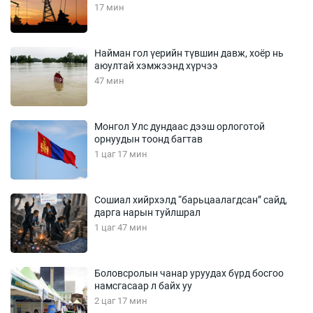
17 мин
Найман гол үерийн түвшин давж, хоёр нь
аюултай хэмжээнд хүрчээ
47 мин
Монгол Улс дундаас дээш орлоготой
орнуудын тоонд багтав
1 цаг 17 мин
Сошиал хийрхэлд “барьцаалагдсан” сайд,
дарга нарын туйлшрал
1 цаг 47 мин
Боловсролын чанар уруудах бүрд босгоо
намсгасаар л байх уу
2 цаг 17 мин