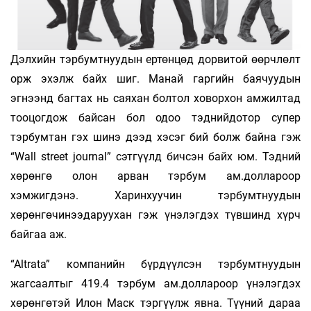
Дэлхийн тэрбумтнуудын ертөнцөд дорвитой өөрчлөлт
орж эхэлж байх шиг. Манай гаргийн баячуудын
эгнээнд багтах нь саяхан болтол ховорхон амжилтад
тооцогдож байсан бол одоо тэднийдотор супер
тэрбумтан гэх шинэ дээд хэсэг бий болж байна гэж
“Wall street journal” сэтгүүлд бичсэн байх юм. Тэдний
хөрөнгө олон арван тэрбум ам.доллароор
хэмжигдэнэ. Харинхуучин тэрбумтнуудын
хөрөнгөчинээдаруухан гэж үнэлэгдэх түвшинд хүрч
байгаа аж.
“Altrata” компанийн бүрдүүлсэн тэрбумтнуудын
жагсаалтыг 419.4 тэрбум ам.доллароор үнэлэгдэх
хөрөнгөтэй Илон Маск тэргүүлж явна. Түүний дараа