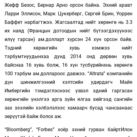
Жефф Безос, Бернар Арно орсон байна. Эхний аравт
Ларри Эллисон, Марк Цукерберг, Сергей Брин, Уоррен
Баффет нарбагтжээ. Жагсаалтад нийт хөрөнгө нь 3.3
их наяд (Францын дотоодын нийт бүтээгдэхүүнээс
илүү гарсан) ам.долларт хүрсэн 24 хүн орсон байв.
Тэдний хөрөнгийн хувь хэмжээ нийт
тэрбумтнуудынхаа дунд 2014 онд дөрвөн хувь
байснаа 16 хувь болж, 16 хүн тусбүрийнхнь хөрөнгө
100 тэрбум ам.доллароос давжээ. “Altrata” компанийн
дүн шинжилгээний хэлтсийн удирдагч Майя
Имбергийн тэмдэглэснээс үзвэл эдний гаргасан
хөрөнгийн үнэлгээ арга зүйн ялгаа хийгээд сангийн
зах зээлийн хэлбэлзлээс хамаарч бусад чансаанаас
зөрүүтэй байж болох аж.
“Bloomberg”, “Forbes” хоёр эхний гурван байртИлон