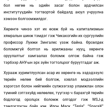
бол нөгөө нь эдийн засаг болон ардчилсан
институтүүдийн тогтвортой байдалд аюул учруулна
хэмээн болгоомжилдог.
Хөрөнгө чинээ хэт их өсөж буй нь капитализмын
хямралын шинж тэмдэг гэж Чикакогийн их сургуулийн
профессор Луижи Зингалес үзэж байна. Өрсөлдөх
боломжгүй болтол нь арилжааны нууц, хөрөнгө
оруулалтыг хамгаалах боломж олгож байна гэж
тэрбээр АНУ-ын эрх зүйн тогтолцоог буруутгадаг аж.
Хурааж хуримтлуулсан асар их хөрөнгө нь эздэдээулс
төрийн нөлөө бий болгож, хэвлэл мэдээллийн
хэрэгсэл болон нийгмийн сүлжээгээр уламжлан олон
түмний сэтгэхүйд нөлөөлөх, түүгээр ч барахгүй төрийн
бодлогод оролцох боломж олгодог гэж WSJ-д
тэмдэглэсэн байх юм. Илон Маск “Tesla”, “SpaceХ”