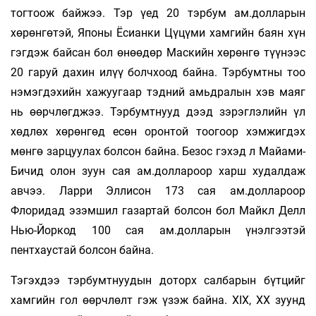
тогтоож байжээ. Тэр үед 20 тэрбум ам.долларын
хөрөнгөтэй, Японы Ёсианки Цүцүми хамгийн баян хүн
гэгдэж байсан бол өнөөдөр Маскийн хөрөнгө түүнээс
20 гаруй дахин илүү болчхоод байна. Тэрбумтны тоо
нэмэгдэхийн хажуугаар тэдний амьдралын хэв маяг
нь өөрчлөгджээ. Тэрбумтнууд дээд зэрэглэлийн үл
хөдлөх хөрөнгөд есөн оронтой тоогоор хэмжигдэх
мөнгө зарцуулах болсон байна. Безос гэхэд л Майами-
Бичид олон зуун сая ам.доллароор харш худалдаж
авчээ. Ларри Эллисон 173 сая ам.доллароор
Флоридад эзэмшил газартай болсон бол Майкл Делл
Нью-Йоркод 100 сая ам.долларын үнэлгээтэй
пентхаустай болсон байна.
Тэгэхдээ тэрбумтнуудын доторх салбарын бүтцийг
хамгийн гол өөрчлөлт гэж үзэж байна. XIX, XX зуунд