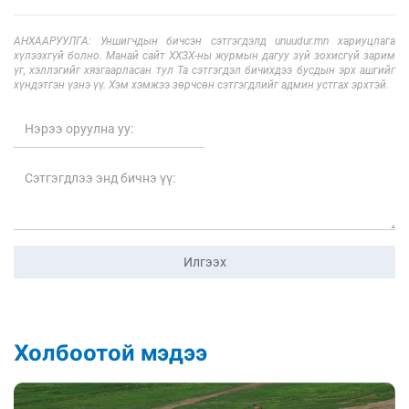
АНХААРУУЛГА: Уншигчдын бичсэн сэтгэгдэлд unuudur.mn хариуцлага
хүлээхгүй болно. Манай сайт ХХЗХ-ны журмын дагуу зүй зохисгүй зарим
үг, хэллэгийг хязгаарласан тул Та сэтгэгдэл бичихдээ бусдын эрх ашгийг
хүндэтгэн үзнэ үү. Хэм хэмжээ зөрчсөн сэтгэгдлийг админ устгах эрхтэй.
Илгээх
Холбоотой мэдээ