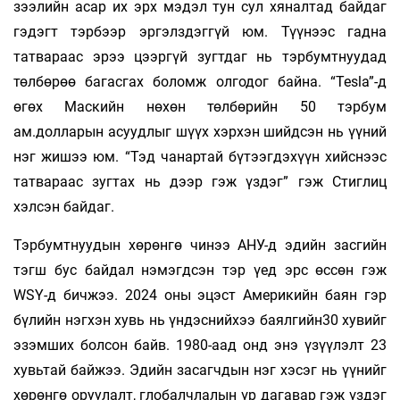
зээлийн асар их эрх мэдэл тун сул хяналтад байдаг
гэдэгт тэрбээр эргэлздэггүй юм. Түүнээс гадна
татвараас эрээ цээргүй зугтдаг нь тэрбумтнуудад
төлбөрөө багасгах боломж олгодог байна. “Tesla”-д
өгөх Маскийн нөхөн төлбөрийн 50 тэрбум
ам.долларын асуудлыг шүүх хэрхэн шийдсэн нь үүний
нэг жишээ юм. “Тэд чанартай бүтээгдэхүүн хийснээс
татвараас зугтах нь дээр гэж үздэг” гэж Стиглиц
хэлсэн байдаг.
Тэрбумтнуудын хөрөнгө чинээ АНУ-д эдийн засгийн
тэгш бус байдал нэмэгдсэн тэр үед эрс өссөн гэж
WSY-д бичжээ. 2024 оны эцэст Америкийн баян гэр
бүлийн нэгхэн хувь нь үндэснийхээ баялгийн30 хувийг
эзэмших болсон байв. 1980-аад онд энэ үзүүлэлт 23
хувьтай байжээ. Эдийн засагчдын нэг хэсэг нь үүнийг
хөрөнгө оруулалт, глобалчлалын үр дагавар гэж үздэг