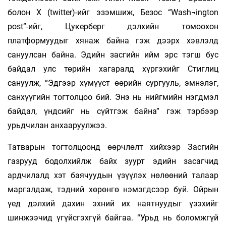
болон X (twitter)-ийг эзэмшиж, Безос “Wash¬ington
post”-ийг, Цукерберг дэлхийн томоохон
платформуудыг хянаж байна гэж дээрх хэвлэлд
сануулсан байна. Эдийн засгийн ийм эрс тэгш бус
байдал улс төрийн хагаралд хүргэхийг Стиглиц
сануулж, “Эдгээр хүмүүст өөрийн сургууль, эмнэлэг,
санхүүгийн тогтолцоо бий. Энэ нь нийгмийн нэгдмэл
байдал, үндсийг нь сүйтгэж байна” гэж тэрбээр
урьдчилан анхааруулжээ.
Татварын тогтолцоонд өөрчлөлт хийхээр Засгийн
газрууд бодолхийлж байх зуурт эдийн засагчид
ардчилалд хэт баячуудын үзүүлэх нөлөөний талаар
маргалдаж, тэдний хөрөнгө нэмэгдсээр буй. Ойрын
үед дэлхий дахин эхний их наятнуудыг үзэхийг
шинжээчид үгүйсгэхгүй байгаа. “Урьд нь боломжгүй