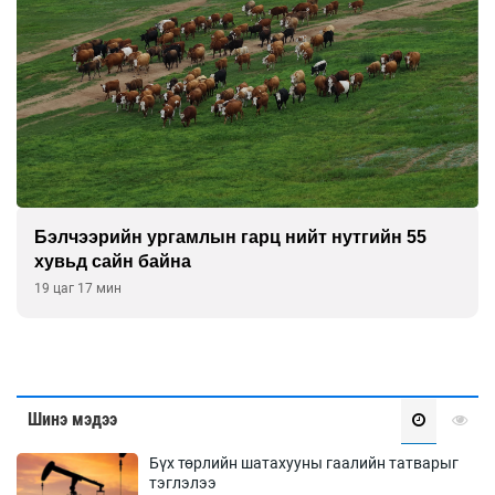
Бэлчээрийн ургамлын гарц нийт нутгийн 55
хувьд сайн байна
19 цаг 17 мин
Шинэ мэдээ
Бүх төрлийн шатахууны гаалийн татварыг
тэглэлээ