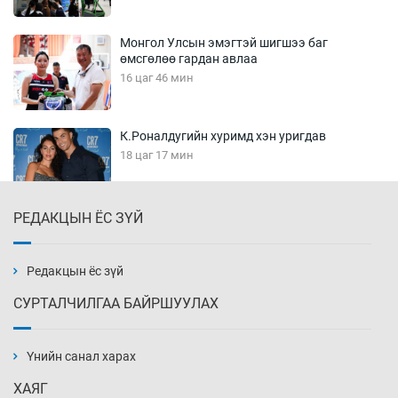
Монгол Улсын эмэгтэй шигшээ баг
өмсгөлөө гардан авлаа
16 цаг 46 мин
К.Роналдугийн хуримд хэн уригдав
18 цаг 17 мин
РЕДАКЦЫН ЁС ЗҮЙ
“Халзан бүрэгтэй” төслийн
байгууламжуудыг албадан буулгах
захирамж гаргажээ
Редакцын ёс зүй
18 цаг 47 мин
СУРТАЛЧИЛГАА БАЙРШУУЛАХ
Бэлчээрийн ургамлын гарц нийт нутгийн 55
хувьд сайн байна
Үнийн санал харах
19 цаг 17 мин
ХАЯГ