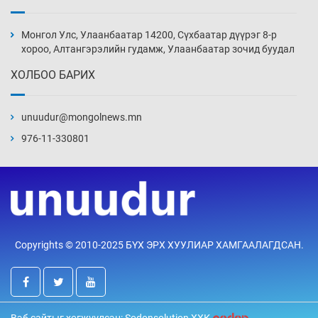
Хэн, хаашаа, хэдээр
19 цаг 47 мин
Монгол Улс, Улаанбаатар 14200, Сүхбаатар дүүрэг 8-р
хороо, Алтангэрэлийн гудамж, Улаанбаатар зочид буудал
ХОЛБОО БАРИХ
Вашингтон мужийн Спокейн хотод дэгдсэн
түймэр 3200 орчим га талбай хамарчээ
unuudur@mongolnews.mn
20 цаг 17 мин
976-11-330801
Хөгжлийн бэрхшээлтэй иргэдэд зориулсан
Хууль зүйн про боно төв нээв
20 цаг 47 мин
Олон улсын монголч эрдэмтдийн XIII их
Copyrights © 2010-2025 БҮХ ЭРХ ХУУЛИАР ХАМГААЛАГДСАН.
хуралд 528 илтгэл хэлэлцүүлэх нь
21 цаг 17 мин
Улаан бурхны эсрэг дархлаажуулалтыг