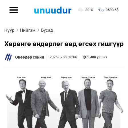
30°C
3593.5
$
Нүүр
Нийгэм
Бусад
Хөрөнгө өндөрлөг өөд өгсөх гишгүүр
Өнөөдөр сонин
2025-07-29 16:00
5 мин унших