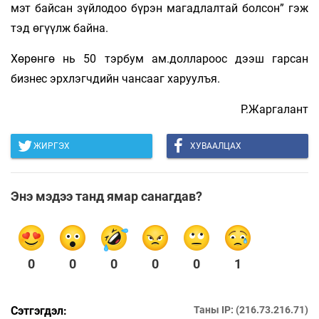
мэт байсан зүйлодоо бүрэн магадлалтай болсон” гэж
тэд өгүүлж байна.
Хөрөнгө нь 50 тэрбум ам.доллароос дээш гарсан
бизнес эрхлэгчдийн чансааг харуулъя.
Р.Жаргалант
ЖИРГЭХ
ХУВААЛЦАХ
Энэ мэдээ танд ямар санагдав?
0
0
0
0
0
1
Сэтгэгдэл:
Таны IP: (216.73.216.71)