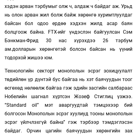
хэдэн арван тэрбумыг олж ч, алдаж ч байдаг аж. Урьд
нь олон арван жил болж байж хөрөнгө хуримтлуулдаг
байсан бол одоо ердөө хэдхэн жилд асар баян
болцгоож байна. FTX-ийг үндэслэн байгуулсан Сэм
Бэнкман-Фрид 30 нас хүрэхдээ 26 тэрбум
ам.долларын хөрөнгөтэй болсон байсан нь үүний
тодорхой жишээ юм.
Технологийн секторт монополын эсрэг зохицуулалт
төдийлөн үр дүнтэй бус байгаа нь хэт баячуудын тоог
өсгөхөд нөлөөлж байгаа гэж эдийн засгийн салбараас
Нобелийн шагнал хүртсэн Жозеф Стиглиц үзжээ.
“Standard oil” мэт аваргуудтай тэмцэхээр бий
болгосон Монополын эсрэг хуулиуд тооны монополын
эсрэг үйлчлэхгүй байна” гэж тэрбээр тэмдэглэсэн
байдаг. Орчин цагийн баячуудын хөрөнгийн зах