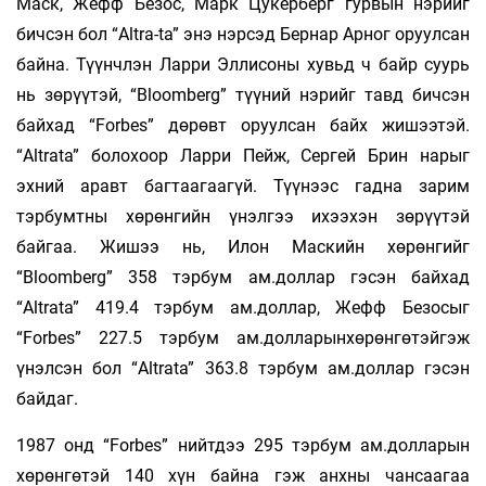
Маск, Жефф Безос, Марк Цукерберг гурвын нэрийг
бичсэн бол “Altra-ta” энэ нэрсэд Бернар Арног оруулсан
байна. Түүнчлэн Ларри Эллисоны хувьд ч байр суурь
нь зөрүүтэй, “Bloomberg” түүний нэрийг тавд бичсэн
байхад “Forbes” дөрөвт оруулсан байх жишээтэй.
“Altrata” болохоор Ларри Пейж, Сергей Брин нарыг
эхний аравт багтаагаагүй. Түүнээс гадна зарим
тэрбумтны хөрөнгийн үнэлгээ ихээхэн зөрүүтэй
байгаа. Жишээ нь, Илон Маскийн хөрөнгийг
“Bloomberg” 358 тэрбум ам.доллар гэсэн байхад
“Altrata” 419.4 тэрбум ам.доллар, Жефф Безосыг
“Forbes” 227.5 тэрбум ам.долларынхөрөнгөтэйгэж
үнэлсэн бол “Altrata” 363.8 тэрбум ам.доллар гэсэн
байдаг.
1987 онд “Forbes” нийтдээ 295 тэрбум ам.долларын
хөрөнгөтэй 140 хүн байна гэж анхны чансаагаа