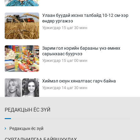
Улаан буудай ихэнх талбайд 10-12 см-ээр
өндөр ургажээ
Уржигдар 15 цаг 30 мин
Зарим гол нэрийн барааны үнэ өмнөх
сарынхаас буурчээ
Уржигдар 15 цаг 00 мин
Хиймэл оюун хяналтаас гарч байна
Уржигдар 14 цаг 30 мин
РЕДАКЦЫН ЁС ЗҮЙ
Эмэгтэйчүүд Бээжин, эрэгтэйчүүд Японд
бэлтгэл базаахаар хилийн дээс алхлаа
Уржигдар 14 цаг 00 мин
Редакцын ёс зүй
СУРТАЛЧИЛГАА БАЙРШУУЛАХ