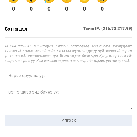
0
0
0
0
0
0
Сэтгэгдэл:
Таны IP: (216.73.217.99)
АНХААРУУЛГА: Уншигчдын бичсэн сэтгэгдэлд unuudur.mn хариуцлага
хүлээхгүй болно. Манай сайт ХХЗХ-ны журмын дагуу зүй зохисгүй зарим
үг, хэллэгийг хязгаарласан тул Та сэтгэгдэл бичихдээ бусдын эрх ашгийг
хүндэтгэн үзнэ үү. Хэм хэмжээ зөрчсөн сэтгэгдлийг админ устгах эрхтэй.
Илгээх