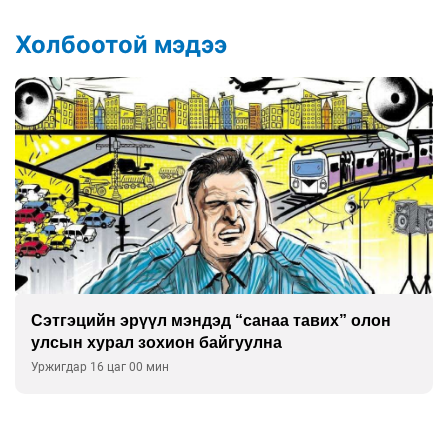
Холбоотой мэдээ
Сэтгэцийн эрүүл мэндэд “санаа тавих” олон
улсын хурал зохион байгуулна
Уржигдар 16 цаг 00 мин