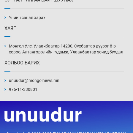
АНУ-ын Цэргийн кибер командлалаын
ажилтнууд амиа хорлох явдал эрс
нэмэгджээ
Үнийн санал харах
Уржигдар 13 цаг 52 мин
ХАЯГ
Монголын шигшээ Хонконгийн багийг ялж,
эхний хожлоо авлаа
Монгол Улс, Улаанбаатар 14200, Сүхбаатар дүүрэг 8-р
Уржигдар 13 цаг 30 мин
хороо, Алтангэрэлийн гудамж, Улаанбаатар зочид буудал
ХОЛБОО БАРИХ
Техникийн өндөр үзүүлэлттэй агаарын хөлөг
худалдан авах хүсэлтээ уламжлав
unuudur@mongolnews.mn
Уржигдар 13 цаг 00 мин
976-11-330801
“Шатахууны бус, бодлогын хомсдол
нүүрлээд байна”
Уржигдар 12 цаг 30 мин
Дөрвөн чиглэлд шөнийн автобус иргэдэд