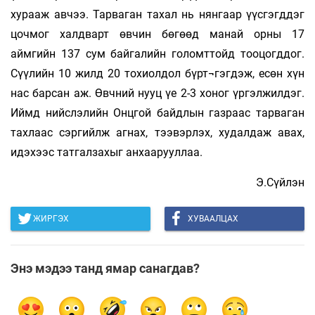
хурааж авчээ. Тарваган тахал нь нянгаар үүсгэгддэг
цочмог халдварт өвчин бөгөөд манай орны 17
аймгийн 137 сум байгалийн голомттойд тооцогддог.
Сүүлийн 10 жилд 20 тохиолдол бүрт¬гэгдэж, есөн хүн
нас барсан аж. Өвчний нууц үе 2-3 хоног үргэлжилдэг.
Иймд нийслэлийн Онцгой байдлын газраас тарваган
тахлаас сэргийлж агнах, тээвэрлэх, худалдаж авах,
идэхээс татгалзахыг анхаарууллаа.
Э.Сүйлэн
ЖИРГЭХ
ХУВААЛЦАХ
Энэ мэдээ танд ямар санагдав?