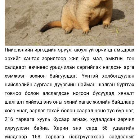
Нийслэлийн иргэдийн эрүүл, аюулгүй орчинд амьдрах
эрхийг хангах зорилгоор жил бүр мал, амьтны гоц
халдварт өвчнөөс урьдчилан сэргийлэх нэгдсэн арга
хэмжээг зохион байгуулдаг. Үүнтэй холбогдуулан
нийслэлийн зургаан дүүргийн найман шалган бүртгэх
товчоо болон алслагдсан ногоон бүсүүдэд хяналт
шалгалт хийхэд энэ оны эхний хагас жилийн байдлаар
хоёр үнэг, зэрлэг гахай болон саарал чоно тус бүр нэг,
216 тарвага хууль бусаар агнаж, худалдсан зөрчил
илрүүлсэн байна. Харин энэ сард 58 удаагийн
үйлдлээр 168 тарвага нэвтрүүлэхээр завдсаныг