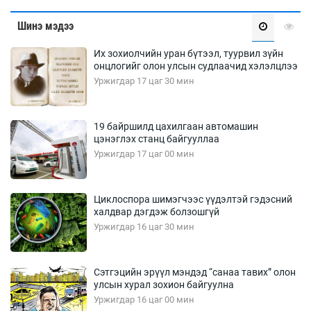
Шинэ мэдээ
Их зохиолчийн уран бүтээл, туурвил зүйн
онцлогийг олон улсын судлаачид хэлэлцлээ
Уржигдар 17 цаг 30 мин
19 байршилд цахилгаан автомашин
цэнэглэх станц байгууллаа
Уржигдар 17 цаг 00 мин
Циклоспора шимэгчээс үүдэлтэй гэдэсний
халдвар дэгдэж болзошгүй
Уржигдар 16 цаг 30 мин
Сэтгэцийн эрүүл мэндэд “санаа тавих” олон
улсын хурал зохион байгуулна
Уржигдар 16 цаг 00 мин