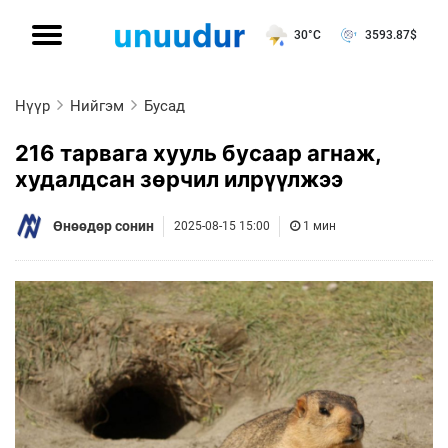
30°C
3593.87
$
Нүүр
Нийгэм
Бусад
216 тарвага хууль бусаар агнаж,
худалдсан зөрчил илрүүлжээ
Өнөөдөр сонин
2025-08-15 15:00
1 мин