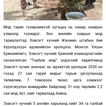
Мод тарих тохиромжтой хугацаа нь хавар, намрын
улиралд тохиодог. Энэ жилийн хаврын мод
тариалалтад Зэвсэгт хүчний Жанжин штабын бие
бүрэлдэхүүн идэвхийлэн оролцлоо. Монгол Улсын
Ерөнхийлөгч, Зэвсэгт хүчний Ерөнхий командлагчийн
санаачилсан “Тэрбум мод” үндэсний хөдөлгөөнд
Зэвсэгт хүчин анхнаас нь идэвхтэй оролцож 2030 он
гэхэд 27 сая гаруй модыг тарьж ургуулахаар
төлөвлөж, 7 томоохон төсөл, арга хэмжээг
хэрэгжүүлэн өнөөдрийн байдлаар 31 нэр төрлийн 2.2
сая мод, бут, сөөг тариалаад байна.
Зэвсэгт хүчний 5 ангийн харьяанд нийт 34 га талбай