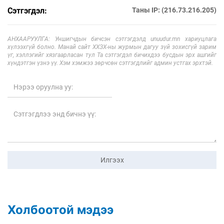
Сэтгэгдэл:
Таны IP: (216.73.216.205)
АНХААРУУЛГА: Уншигчдын бичсэн сэтгэгдэлд unuudur.mn хариуцлага
хүлээхгүй болно. Манай сайт ХХЗХ-ны журмын дагуу зүй зохисгүй зарим
үг, хэллэгийг хязгаарласан тул Та сэтгэгдэл бичихдээ бусдын эрх ашгийг
хүндэтгэн үзнэ үү. Хэм хэмжээ зөрчсөн сэтгэгдлийг админ устгах эрхтэй.
Илгээх
Холбоотой мэдээ