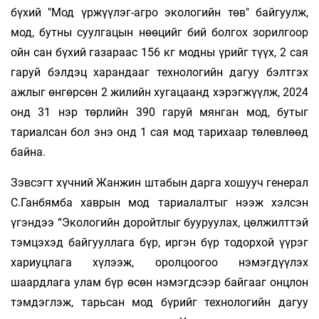
бүхий "Мод үржүүлэг-агро экологийн төв" байгуулж,
мод, бутны суулгацын нөөцийг бий болгох зорилгоор
ойн сан бүхий газараас 156 кг модны үрийг түүх, 2 сая
гаруй бэлдэц харандааг технологийн дагуу бэлтгэх
ажлыг өнгөрсөн 2 жилийн хугацаанд хэрэгжүүлж, 2024
онд 31 нэр төрлийн 390 гаруй мянган мод, бутыг
тариалсан бол энэ онд 1 сая мод тарихаар төлөвлөөд
байна.
Зэвсэгт хүчний Жанжин штабын дарга хошууч генерал
С.Ганбямба хаврын мод тариалалтыг нээж хэлсэн
үгэндээ “Экологийн доройтлыг бууруулах, цөлжилттэй
тэмцэхэд байгууллага бүр, иргэн бүр тодорхой үүрэг
хариуцлага хүлээж, оролцоогоо нэмэгдүүлэх
шаардлага улам бүр өсөн нэмэгдсээр байгааг онцлон
тэмдэглэж, тарьсан мод бүрийг технологийн дагуу