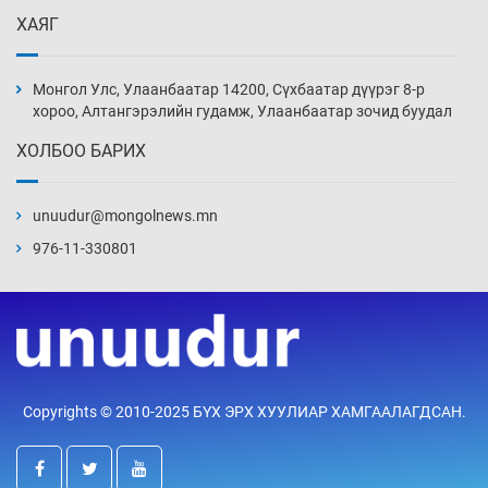
ХАЯГ
Эвдэрхий замаар түрээ барьж, иргэдийнхээ
халаасыг тэмтэрч эхэллээ
Монгол Улс, Улаанбаатар 14200, Сүхбаатар дүүрэг 8-р
4 цаг 38 мин
хороо, Алтангэрэлийн гудамж, Улаанбаатар зочид буудал
ХОЛБОО БАРИХ
Тэтгэлэг, хөнгөлөлттэй зээлийн санхүүжилт
саатсанаас олон оюутан төлбөрийн
дарамтад оров
unuudur@mongolnews.mn
20 цаг 8 мин
976-11-330801
Налайх дүүргийнхэн хошой аваргаар
шалгарлаа
20 цаг 38 мин
БНСУ-д хэт халсны улмаас 19 хүн нас
Copyrights © 2010-2025 БҮХ ЭРХ ХУУЛИАР ХАМГААЛАГДСАН.
баржээ
21 цаг 8 мин