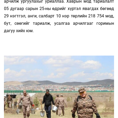
арчилж ургуулахыг уриаллаа. Хаврын мод тариалалт
05 дугаар сарын 25-ны өдрийг хүртэл явагдах бөгөөд
29 нэгтгэл, анги, салбарт 10 нэр төрлийн 218 754 мод,
бут, сөөгийг тариалж, усалгаа арчилгааг горимын
дагуу хийх юм.