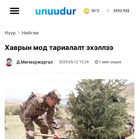
30°C
3593.93
$
Нүүр
Нийгэм
Хаврын мод тариалалт эхэллээ
Д.Мягмаржаргал
2025-05-12 15:24
1 мин унших