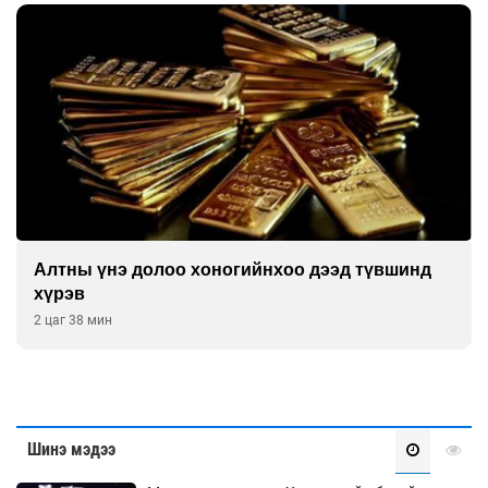
Алтны үнэ долоо хоногийнхоо дээд түвшинд
хүрэв
2 цаг 38 мин
Шинэ мэдээ