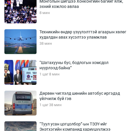
Монголын шигшээ Хонконгийн багийг ялж,
эхний хожлоо авлаа
8 мин
Техникийн өндөр үзүүлэлттэй агаарын хөлөг
худалдан авах хүсэлтээ уламжлав
38 мин
“Шатахууны бус, бодлогын хомсдол
нүүрлээд байна”
1 цаг 8 мин
Дөрвөн чиглэлд шөнийн автобус иргэдэд
үйлчилж буй гэв
1 цаг 38 мин
“Туул усан цогцолбор”-ын ТЭЗҮ-ийг
Энэтхэгийн компанид хариуцуулжээ