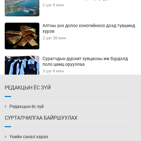
2 цаг 8 мин
Алтны үнэ долоо хоногийнхоо дээд түвшинд
хүрэв
2 цаг 38 мин
Сурагчдын дүрэмт хувцасны иж бүрдэлд
поло цамц орууллаа
3 цаг 8 мин
РЕДАКЦЫН ЁС ЗҮЙ
Шинжлэх ухаанаа хөсөр хаясан улс
чадваргүй мэргэжилтнүүд л “үйлдвэрлэдэг”
3 цаг 38 мин
Редакцын ёс зүй
СУРТАЛЧИЛГАА БАЙРШУУЛАХ
Аппликэйшн хөгжүүлэхийн оронд ажлаа хий,
Г.Дамдинням сайд аа
Үнийн санал харах
4 цаг 8 мин