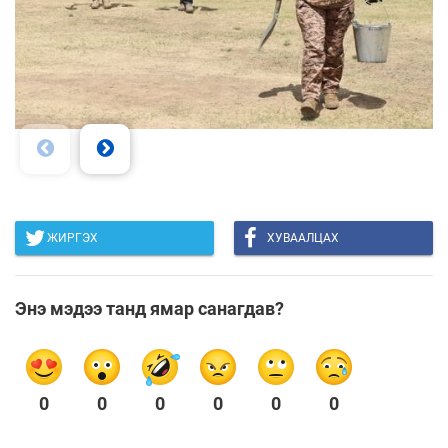
ЖИРГЭХ
ХУВААЛЦАХ
Энэ мэдээ танд ямар санагдав?
0
0
0
0
0
0