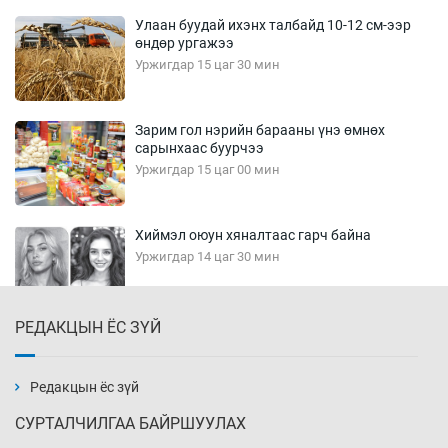
Улаан буудай ихэнх талбайд 10-12 см-ээр
өндөр ургажээ
Уржигдар 15 цаг 30 мин
Зарим гол нэрийн барааны үнэ өмнөх
сарынхаас буурчээ
Уржигдар 15 цаг 00 мин
Хиймэл оюун хяналтаас гарч байна
Уржигдар 14 цаг 30 мин
РЕДАКЦЫН ЁС ЗҮЙ
Эмэгтэйчүүд Бээжин, эрэгтэйчүүд Японд
бэлтгэл базаахаар хилийн дээс алхлаа
Уржигдар 14 цаг 00 мин
Редакцын ёс зүй
СУРТАЛЧИЛГАА БАЙРШУУЛАХ
АНУ-ын Цэргийн кибер командлалаын