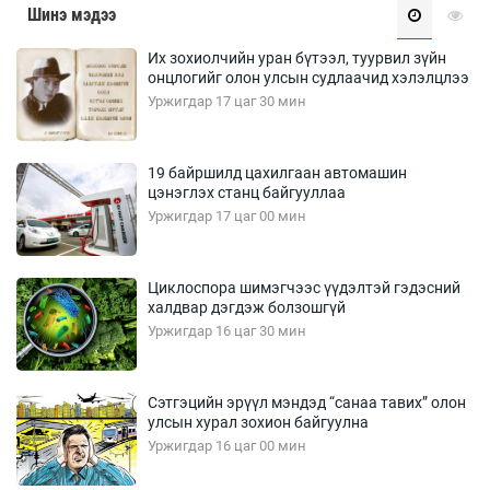
Шинэ мэдээ
Их зохиолчийн уран бүтээл, туурвил зүйн
онцлогийг олон улсын судлаачид хэлэлцлээ
Уржигдар 17 цаг 30 мин
19 байршилд цахилгаан автомашин
цэнэглэх станц байгууллаа
Уржигдар 17 цаг 00 мин
Циклоспора шимэгчээс үүдэлтэй гэдэсний
халдвар дэгдэж болзошгүй
Уржигдар 16 цаг 30 мин
Сэтгэцийн эрүүл мэндэд “санаа тавих” олон
улсын хурал зохион байгуулна
Уржигдар 16 цаг 00 мин