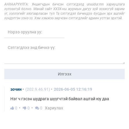
АНХААРУУЛГА: Уншигчдын бичсэн сэтгэгдэлд unuudur.mn хариуцлага
хүлээхгүй болно. Манай сайт ХХЗХ-ны журмын дагуу зүй зохисгүй зарим
үг, хэллэгийг хязгаарласан тул Та сэтгэгдэл бичихдээ бусдын эрх ашгийг
хүндэтгэн үзнэ үү. Хэм хэмжээ зөрчсөн сэтгэгдлийг админ устгах эрхтэй.
Илгээх
зочин
(202.9.46.91)
2026-06-05 12:16:19
Нэг ч гэсэн шудрага шүүгчтэй байвал аштай юу даа
0
0
0
Хариулах