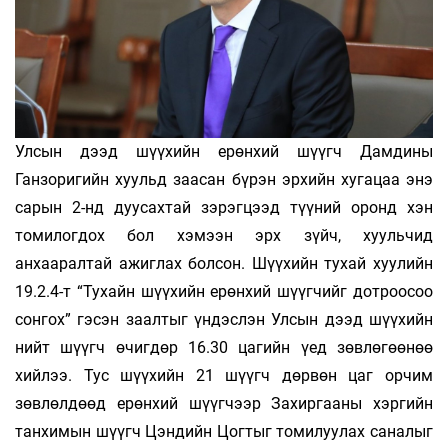
Улсын дээд шүүхийн ерөнхий шүүгч Дамдины
Ганзоригийн хуульд заасан бүрэн эрхийн хугацаа энэ
сарын 2-нд дуусахтай зэрэгцээд түүний оронд хэн
томилогдох бол хэмээн эрх зүйч, хуульчид
анхааралтай ажиглах болсон. Шүүхийн тухай хуулийн
19.2.4-т “Тухайн шүүхийн ерөнхий шүүгчийг дотроосоо
сонгох” гэсэн заалтыг үндэслэн Улсын дээд шүүхийн
нийт шүүгч өчигдөр 16.30 цагийн үед зөвлөгөөнөө
хийлээ. Тус шүүхийн 21 шүүгч дөрвөн цаг орчим
зөвлөлдөөд ерөнхий шүүгчээр Захиргааны хэргийн
танхимын шүүгч Цэндийн Цогтыг томилуулах саналыг