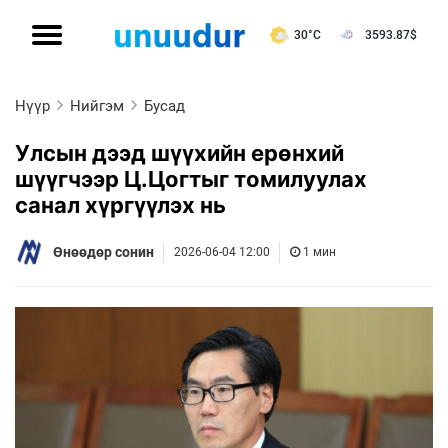
30°C
3593.87
$
Нүүр
Нийгэм
Бусад
Улсын дээд шүүхийн ерөнхий
шүүгчээр Ц.Цогтыг томилуулах
санал хүргүүлэх нь
Өнөөдөр сонин
2026-06-04 12:00
1 мин