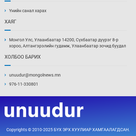
ажилтнууд амиа хорлох явдал эрс
нэмэгджээ
Үнийн санал харах
Уржигдар 13 цаг 52 мин
ХАЯГ
Монголын шигшээ Хонконгийн багийг ялж,
эхний хожлоо авлаа
Монгол Улс, Улаанбаатар 14200, Сүхбаатар дүүрэг 8-р
Уржигдар 13 цаг 30 мин
хороо, Алтангэрэлийн гудамж, Улаанбаатар зочид буудал
ХОЛБОО БАРИХ
Техникийн өндөр үзүүлэлттэй агаарын хөлөг
худалдан авах хүсэлтээ уламжлав
unuudur@mongolnews.mn
Уржигдар 13 цаг 00 мин
976-11-330801
“Шатахууны бус, бодлогын хомсдол
нүүрлээд байна”
Уржигдар 12 цаг 30 мин
Дөрвөн чиглэлд шөнийн автобус иргэдэд
Copyrights © 2010-2025 БҮХ ЭРХ ХУУЛИАР ХАМГААЛАГДСАН.
үйлчилж буй гэв