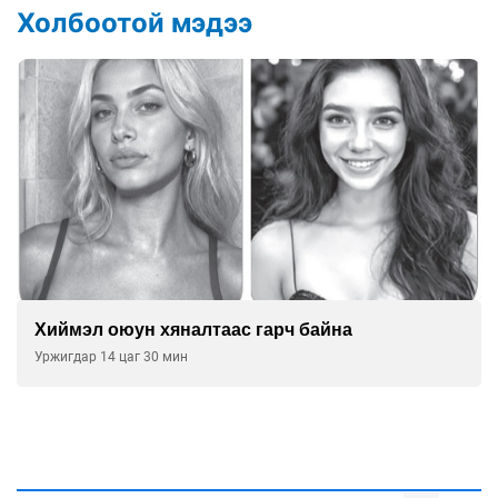
Холбоотой мэдээ
Хиймэл оюун хяналтаас гарч байна
Уржигдар 14 цаг 30 мин