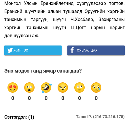
Монгол Улсын Ерөнхийлөгчид хүргүүлэхээр тогтов.
Ерөнхий шүүгчийн албан тушаалд Эрүүгийн хэргийн
танхимын тэргүүн, шүүгч Ч.Хосбаяр, Захиргааны
хэргийн танхимын шүүгч Ц.Цогт нарын нэрийг
дэвшүүлсэн аж.
ЖИРГЭХ
ХУВААЛЦАХ
Энэ мэдээ танд ямар санагдав?
0
0
0
0
0
0
Сэтгэгдэл: (1)
Таны IP: (216.73.216.175)