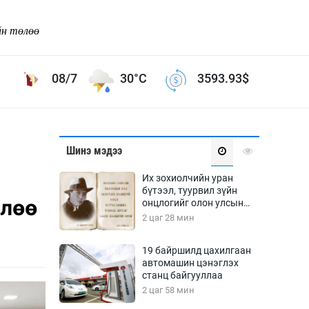
йн төлөө
08/7
30°C
3593.93
$
Соёл урлаг
Шинэ мэдээ
ой хөгжлийн зорилго -
Сонгодог урлаг
Их зохиолчийн уран
Ардын урлаг
бүтээл, туурвил зүйн
длөө
онцлогийг олон улсын
Дүрслэх урлаг
судлаачид хэлэлцлээ
2 цаг 28 мин
Өв соёл
таг
Кино урлаг
19 байршилд цахилгаан
автомашин цэнэглэх
 орчин
Цирк
станц байгууллаа
ол
2 цаг 58 мин
Рок поп, хип хоп
энд