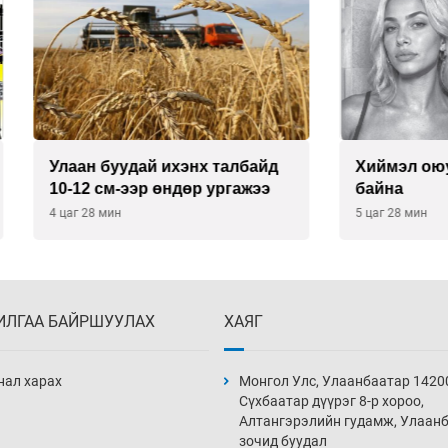
буудай ихэнх талбайд
Хиймэл оюун хяналтаас
см-ээр өндөр ургажээ
байна
 мин
5 цаг 28 мин
ИЛГАА БАЙРШУУЛАХ
ХАЯГ
нал харах
Монгол Улс, Улаанбаатар 1420
Сүхбаатар дүүрэг 8-р хороо,
Алтангэрэлийн гудамж, Улаан
зочид буудал