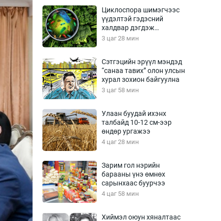
Урлагтай яриа
Циклоспора шимэгчээс
өрчил
үүдэлтэй гэдэсний
халдвар дэгдэж
энд-Эрхэм баян
болзошгүй
3 цаг 28 мин
Сэтгэцийн эрүүл мэндэд
“санаа тавих” олон улсын
хүний үг
хурал зохион байгуулна
3 цаг 58 мин
Улаан буудай ихэнх
талбайд 10-12 см-ээр
ага
Бусад
өндөр ургажээ
4 цаг 28 мин
Фото
сурвалжлагч
Видео
Зарим гол нэрийн
Инфографик
барааны үнэ өмнөх
сарынхаас буурчээ
Санал асуулга
4 цаг 58 мин
Хиймэл оюун хяналтаас