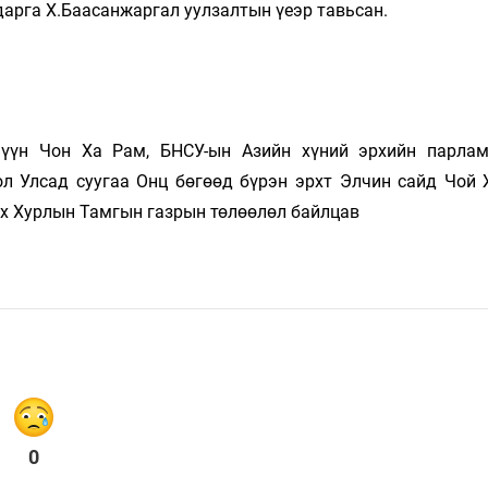
дарга Х.Баасанжаргал уулзалтын үеэр тавьсан.
шүүн Чон Ха Рам, БНСУ-ын Азийн хүний эрхийн парла
л Улсад суугаа Онц бөгөөд бүрэн эрхт Элчин сайд Чой 
Их Хурлын Тамгын газрын төлөөлөл байлцав
0