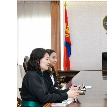
126-гийн НЭГ
Ертөнц
Спорт
Нийгэм
Бөх
Техник технологи
Сагсан бөмбөг
Шинжлэх ухаан
Хөлбөмбөг
Сонин хачин
Олимпын төрөл
Дэлхийн монгол
Тулааны спорт
Олимпын бус төр