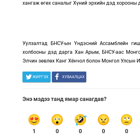
хангаж өгөх саналыг Хүний эрхийн дэд хорооны 
Уулзалтад БНСУ-ын Үндэсний Ассамблейн ги
холбооны дэд дарга Хан Арым, БНСУ-аас Монго
Элчин зөвлөх Канг Хёнчол болон Монгол Улсын 
ЖИРГЭХ
ХУВААЛЦАХ
Энэ мэдээ танд ямар санагдав?
1
0
0
0
0