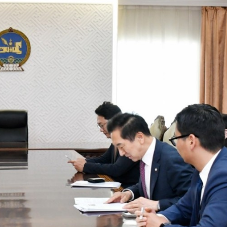
Ханш
Хэрэг з
Эрэлттэй мэдээ
Эрүүл м
Хууль ёс
Хүмүүс
Албаны 
Бусад
Life style
Ярилцл
Зөвлөгөө
Хоймор
Өнөөдрийн тухай
Уншигч-
өл