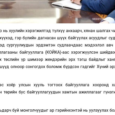
 нь хуулийн хэрэгжилтэд түлхүү анхаарч, хянан шалгах ч
үүхэд, гэр бүлийн дагнасан шүүх байгуулах асуудлыг суд
ээд сургуулиудын эрдэмтэн судлаачдаас мэдээлэл авч
лагааны байгууллага (КОЙКА)-аас хэрэгжүүлсэн шийдвэ
х төслийн үр шимээр жендэрийн эрх тэгш байдлыг ханг
ишүүд олноор сонгогдох боломж бүрдсэн гэдгийг Хүний эр
эс хоёр улсын хууль тогтоох байгууллага хооронд х
н төрийн бус байгууллагуудын хамтын ажиллагааг гүнзги
ьдарч буй монголчуудыг ар гэрийнхэнтэй нь уулзуулах б