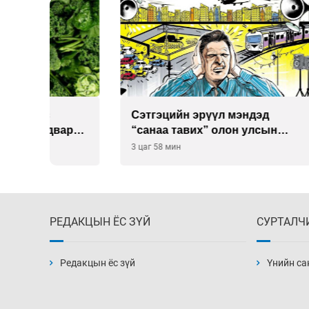
Сэтгэцийн эрүүл мэндэд
Улаан 
р
“санаа тавих” олон улсын
10-12 
хурал зохион байгуулна
3 цаг 58 мин
4 цаг 28
РЕДАКЦЫН ЁС ЗҮЙ
СУРТАЛЧ
Редакцын ёс зүй
Үнийн са