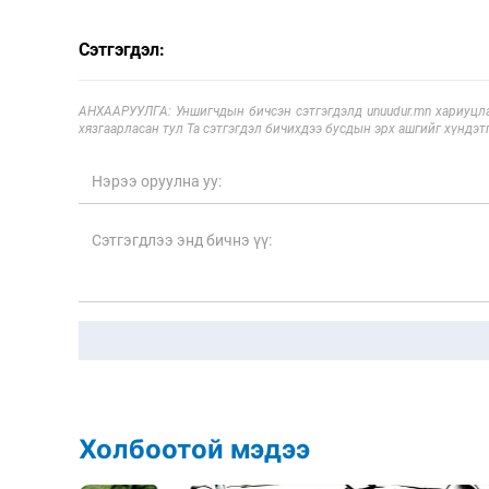
Сэтгэгдэл:
АНХААРУУЛГА: Уншигчдын бичсэн сэтгэгдэлд unuudur.mn хариуцла
хязгаарласан тул Та сэтгэгдэл бичихдээ бусдын эрх ашгийг хүндэтг
Холбоотой мэдээ