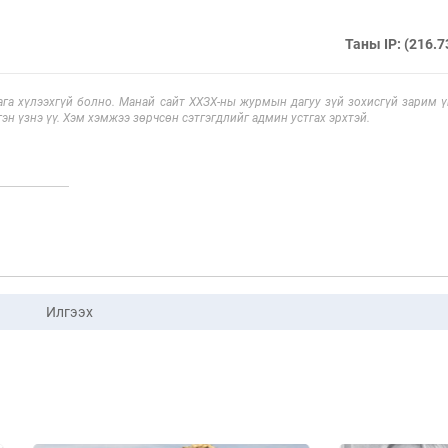
Таны IP: (216.7
га хүлээхгүй болно. Манай сайт ХХЗХ-ны журмын дагуу зүй зохисгүй зарим үг
эн үзнэ үү. Хэм хэмжээ зөрчсөн сэтгэгдлийг админ устгах эрхтэй.
Илгээх