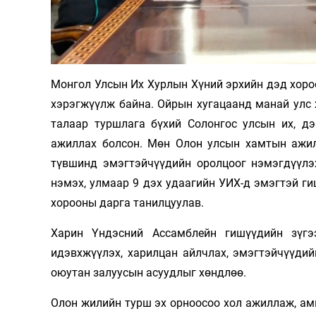
Олимп 2024
Монгол Улсын Их Хурлын Хүний эрхийн дэд хороо
хэрэгжүүлж байна. Ойрын хугацаанд манай улс х
талаар туршлага бүхий Солонгос улсын их, д
ажиллах болсон. Мөн Олон улсын хамтын ажил
түвшинд эмэгтэйчүүдийн оролцоог нэмэгдүүлэ
нэмэх, улмаар 9 дэх удаагийн УИХ-д эмэгтэй г
хорооны дарга танилцуулав.
Харин Үндэсний Ассамблейн гишүүдийн зүгэ
идэвхжүүлэх, харилцан айлчлах, эмэгтэйчүүдий
оюутан залуусын асуудлыг хөндлөө.
Олон жилийн турш эх орноосоо хол ажиллаж, ам